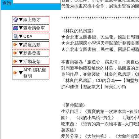
代優秀插畫家攜手合作，展現出豐富的
***********************************
▼
線上徵才
▼
查看購物車
《林良的私房畫》
▼
Q&A
★台北市立圖書館、民生報、國語日報
★台北縣國民小學滿天星閱讀計劃優良
▼
講座活動
★台北市立圖書館、民生報、國語日報
▼
新書發表
▼
活動花絮
本書內容為「旅遊心．寫意情」：將自
對周遭事物觀察敏銳的林良，插圖畫的
APP 隱私權
▼
良的作品，並錄製於「林良的私房話」C
聲明
「林良的私房話」CD內容為──【陶盤
胖和佳佳【遊記散文】阿美亞小街
《延伸閱讀》
生活自理：《寶寶的第一次繪本書~衣服
園》、《我的小馬桶~男生》、《我的小
吃東西：《寶寶的第一次繪本書~大口吃
薯家族》
愛與分享：《大熊抱抱》、《大象的背影