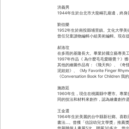
洪義男
1944年生於台北市大龍峒孔廟邊，終身
劉伯樂
1952年生於南投縣埔里鎮。文化大學
曾任兒童讀物編輯小組美術編輯。現在
郝洛玟
在多雨的基隆長大。畢業於國立藝專美
1997年作品《 為什麼毛毛愛睡覺？》
其他的繪圖作品有：《飛天狗》、《奇
泥娃娃》、《My Favorite Fing
《Conversation Book for Chi
施政廷
1960年生，現住在桃園縣中壢市。專
同的技法和材料來創作，認為繪畫創作
王金選
1964年生於美麗的台中縣新社鄉。喜
書法…。曾獲「信誼幼兒文學獎」推薦
曾舉辦個人畫展5次、聯展30多次。曾