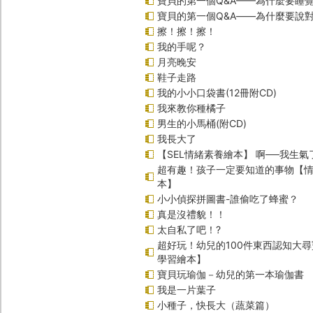
寶貝的第一個Q&A——為什麼要睡
寶貝的第一個Q&A――為什麼要說
擦！擦！擦！
我的手呢？
月亮晚安
鞋子走路
我的小小口袋書(12冊附CD)
我來教你種橘子
男生的小馬桶(附CD)
我長大了
【SEL情緒素養繪本】 啊──我生氣
超有趣！孩子一定要知道的事物【
本】
小小偵探拼圖書-誰偷吃了蜂蜜？
真是沒禮貌！！
太自私了吧！?
超好玩！幼兒的100件東西認知大
學習繪本】
寶貝玩瑜伽－幼兒的第一本瑜伽書
我是一片葉子
小種子，快長大（蔬菜篇）