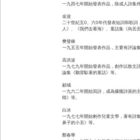
一九四七年開始發表作品，除成人詩集
金波
二十世紀五0、六0年代發表短詞和歌詞
人》、《我們去看海》、童話集《烏丟
樊發稼
一九五五年開始發表作品，主要有評論
高洪波
一九七九年開始發表作品，創作以散文
論集《鵝背馱著的童話》等。
顧城
一九六二年開始寫詩，成為朦朧詩派的
睛》等。
白冰
一九七七年開始劊作兒童文學，著有詩
鼻子的小丑》等。
鄭春華