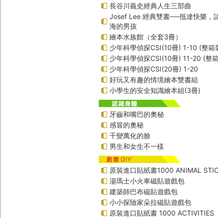
長谷川義史經典人生三部曲
Josef Lee 經典雙書──抵達快樂
海的男孩
繪本水族館（全套3冊）
少年科學偵探CSI(10冊) 1-10 (整箱
少年科學偵探CSI(10冊) 11-20 (整
少年科學偵探CSI(20冊) 1-20
好玩又有趣的情境繪本雙書組
小學生的安全知識繪本組(3冊)
牙齒和嘴巴的奧秘
感冒的奧秘
千變萬化的臉
男生和女生不一樣
原裝進口貼紙書1000 ANIMAL STIC
湯瑪士小火車磁貼遊戲包
建築師巴布磁貼遊戲包
小小探險家朵拉磁貼遊戲包
原裝進口貼紙書 1000 ACTIVITIES