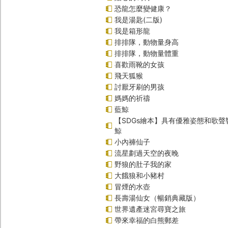
恐龍怎麼變健康？
我是湯匙(二版)
我是箱形龍
排排隊，動物量身高
排排隊，動物量體重
喜歡雨靴的女孩
飛天狐猴
討厭牙刷的男孩
媽媽的祈禱
藍鯨
【SDGs繪本】具有優雅姿態和歌
鯨
小內褲仙子
流星劃過天空的夜晚
野狼的肚子我的家
大餓狼和小豬村
冒煙的水壺
長壽湯仙女（暢銷典藏版）
世界遺產迷宮尋寶之旅
帶來幸福的白熊郵差