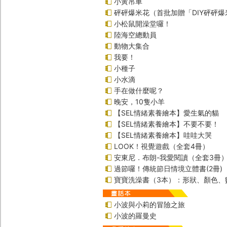
小黃吊車
砰砰爆米花（首批加贈「DIY砰砰
小松鼠開澡堂囉！
陸海空總動員
動物大集合
我要！
小種子
小水滴
手在做什麼呢？
晚安，10隻小羊
【SEL情緒素養繪本】愛生氣的貓
【SEL情緒素養繪本】不要不要！
【SEL情緒素養繪本】哇哇大哭
LOOK！視覺遊戲（全套4冊）
安東尼．布朗-我愛閱讀（全套3冊
過節囉！傳統節日情境立體書(2冊)
寶寶洗澡書（3本）：形狀、顏色、
小波與小莉的冒險之旅
小波的羅曼史