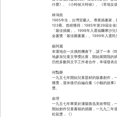
什麼》、《小時候大時候》、《草地女孩
林鴻堯
1965年生，台灣宜蘭人。專業插畫家
103冊。曾經獲得：1985年第39屆
「最佳插圖」。1998年入選福爾摩沙
金書獎「最佳圖畫書」。1999年入選
蘇阿麗
幸運地在一次偶然機會下，讀了一本《
地參加兒童文學獎比賽，開始展開我的
仍然多數與文字工作者合作，串場發表
何豔榮
一九五七年開始兒童題材的版畫創作，
獲獎，退休後仍自編自畫《小貓的故事
獎。
俞理
一九五七年畢業於瀋陽魯迅美術學院，
開始創作兒童書籍的插圖，一九九二年
松鼠獎，《》