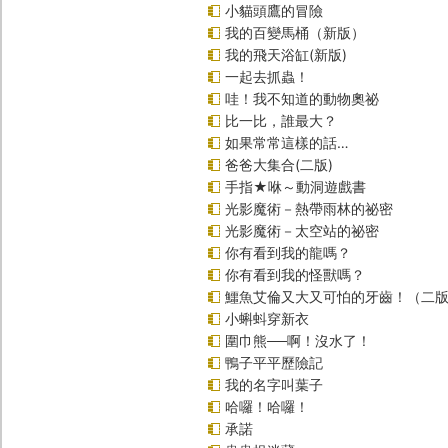
小貓頭鷹的冒險
我的百變馬桶（新版）
我的飛天浴缸(新版)
一起去抓蟲！
哇！我不知道的動物奧祕
比一比，誰最大？
如果常常這樣的話…
爸爸大集合(二版)
手指★咻～動洞遊戲書
光影魔術－熱帶雨林的祕密
光影魔術－太空站的祕密
你有看到我的龍嗎？
你有看到我的怪獸嗎？
鱷魚艾倫又大又可怕的牙齒！（二
小蝌蚪穿新衣
圍巾熊──啊！沒水了！
鴨子平平歷險記
我的名字叫葉子
哈囉！哈囉！
承諾