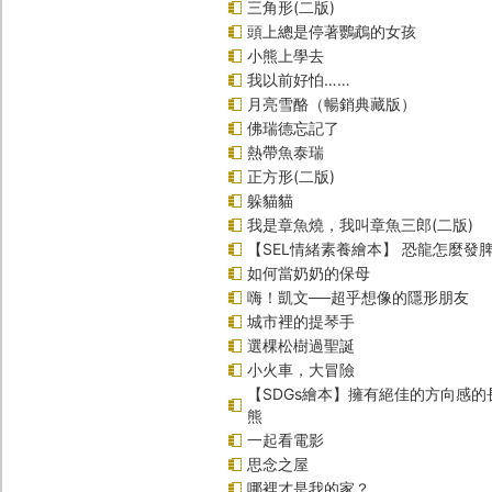
三角形(二版)
頭上總是停著鸚鵡的女孩
小熊上學去
我以前好怕……
月亮雪酪（暢銷典藏版）
佛瑞德忘記了
熱帶魚泰瑞
正方形(二版)
躲貓貓
我是章魚燒，我叫章魚三郎(二版)
【SEL情緒素養繪本】 恐龍怎麼發脾
如何當奶奶的保母
嗨！凱文──超乎想像的隱形朋友
城市裡的提琴手
選棵松樹過聖誕
小火車，大冒險
【SDGs繪本】擁有絕佳的方向感
熊
一起看電影
思念之屋
哪裡才是我的家？