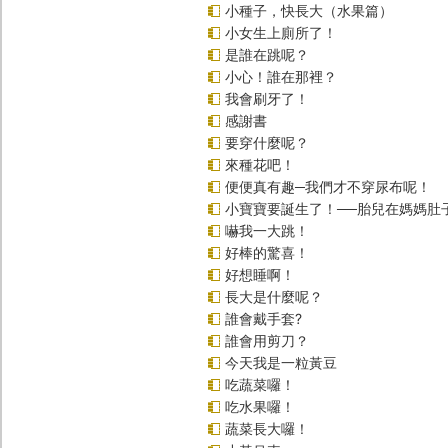
小種子，快長大（水果篇）
小女生上廁所了！
是誰在跳呢？
小心！誰在那裡？
我會刷牙了！
感謝書
要穿什麼呢？
來種花吧！
便便真有趣─我們才不穿尿布呢！
小寶寶要誕生了！──胎兒在媽媽肚
嚇我一大跳！
好棒的驚喜！
好想睡啊！
長大是什麼呢？
誰會戴手套?
誰會用剪刀？
今天我是一粒黃豆
吃蔬菜囉！
吃水果囉！
蔬菜長大囉！