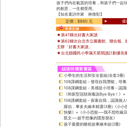
孩子們內在氣質的培養，和孩子們一起
的創意，一生都受用。
【知名童詩作家 林煥彰】
定價：$860 元
優
★第47梯次好書大家讀
★第62梯次台北市立圖書館、聯合報、
主辦「好書大家讀」
★台北縣國民小學滿天星閱讀計劃優良
小學生的生活和安全套組(全套3冊)
108課綱套組－發現自我潛能，培
108課綱套組－美感從小培養－認
《和新型冠狀病毒說Bye Bye！》
108課綱套組－探索自我，認識個人
羅伯．畢多夫繪本精選(3冊)《小小
快樂》+《小小恐龍──我不想吃豌
凱文──超乎想像的隱形朋友》
孩子最愛的睡前故事繪本組(2冊)