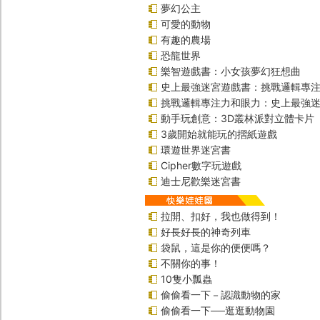
夢幻公主
可愛的動物
有趣的農場
恐龍世界
樂智遊戲書：小女孩夢幻狂想曲
史上最強迷宮遊戲書：挑戰邏輯專
挑戰邏輯專注力和眼力：史上最強迷
動手玩創意：3D叢林派對立體卡片
3歲開始就能玩的摺紙遊戲
環遊世界迷宮書
Cipher數字玩遊戲
迪士尼歡樂迷宮書
拉開、扣好，我也做得到！
好長好長的神奇列車
袋鼠，這是你的便便嗎？
不關你的事！
10隻小瓢蟲
偷偷看一下－認識動物的家
偷偷看一下──逛逛動物園