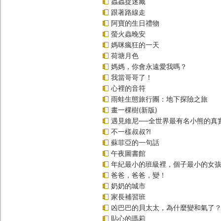
蟲蟲捉迷藏
跟著路線走
阿寶的生日禮物
螢火蟲晚安
媽咪瘋狂的一天
荷塘月色
媽媽，你會永遠愛我嗎？
我當哥哥了！
心裡的音符
雨蛙生態旅行團：地下探險之旅
畫一棵樹(新版)
遇見維尼──全世界最有名小熊的真
不一樣叔叔?!
蘇菲亞的一句話
午夜圖書館
年紀最小的班級裡，個子最小的女孩(
爸爸，爸爸，變！
奶奶的城市
家長補習班
凶巴巴的貝太太，為什麼變和氣了
貼心的瑪莉