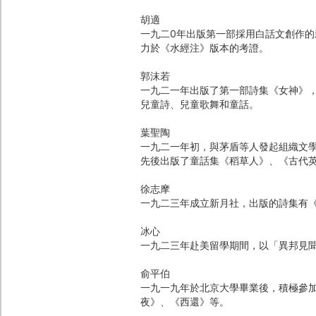
胡適
一九二0年出版第一部採用白話文創作
力於《水經注》版本的考證。
郭沫若
一九二一年出版了第一部詩集《女神》
兒童詩、兒童歌舞和童話。
葉聖陶
一九二一年初，與茅盾等人發起組織文
先後出版了童話集《稻草人》、《古代
徐志摩
一九二三年成立新月社，出版的詩集有
冰心
一九二三年赴美留學期間，以「異邦見
俞平伯
一九一九年於北京大學畢業後，積極參
夜》、《西還》等。