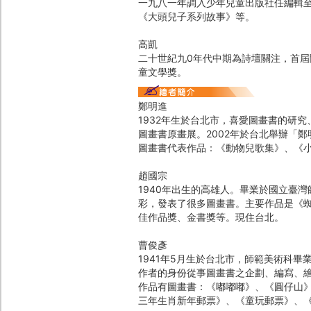
一九八一年調入少年兒童出版社任編輯
《大頭兒子系列故事》等。
高凱
二十世紀九0年代中期為詩壇關注，首
童文學獎。
鄭明進
1932年生於台北市，喜愛圖畫書的研究
圖畫書原畫展。2002年於台北舉辦「
圖畫書代表作品：《動物兒歌集》、《
趙國宗
1940年出生的高雄人。畢業於國立臺
彩，發表了很多圖畫書。主要作品是《
佳作品獎、金書獎等。現住台北。
曹俊彥
1941年5月生於台北市，師範美術科
作者的身份從事圖畫書之企劃、編寫、
作品有圖畫書：《嘟嘟嘟》、《圓仔山
三年生肖新年郵票》、《童玩郵票》、