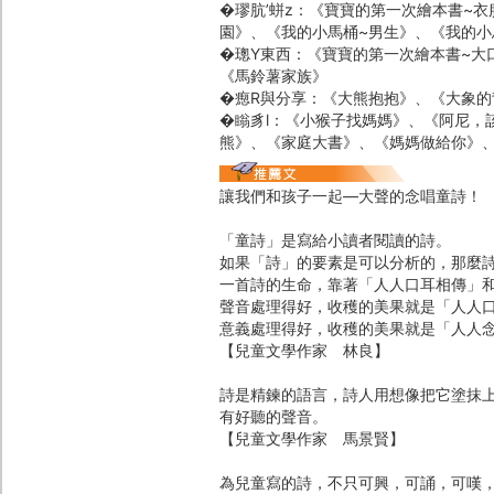
�璆肮’蛢z：《寶寶的第一次繪本書~
園》、《我的小馬桶~男生》、《我的小
�璁Y東西：《寶寶的第一次繪本書~大
《馬鈴薯家族》
�瘛R與分享：《大熊抱抱》、《大象的
�瞈豸l：《小猴子找媽媽》、《阿尼，
熊》、《家庭大書》、《媽媽做給你》
讓我們和孩子一起―大聲的念唱童詩！
「童詩」是寫給小讀者閱讀的詩。
如果「詩」的要素是可以分析的，那麼
一首詩的生命，靠著「人人口耳相傳」
聲音處理得好，收穫的美果就是「人人
意義處理得好，收穫的美果就是「人人
【兒童文學作家 林良】
詩是精鍊的語言，詩人用想像把它塗抹
有好聽的聲音。
【兒童文學作家 馬景賢】
為兒童寫的詩，不只可興，可誦，可嘆