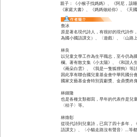
親子：《小猴子找媽媽》、《阿尼，該
《家庭大書》、《媽媽做給你》、《天
詹冰
原是著名現代詩人，有很好的現代詩作
為國小國語課文）、〈遊戲〉、〈山路
林良
以兒童文學工作為生平職志，至今仍為
欄。著有散文集《小太陽》、《和諧人
《兩朵白雲》、《我是一隻狐狸狗》等
因此享有聯合國兒童基金會中華民國分
國家文藝基金會特別貢獻獎、金鼎獎終
林鍾隆
也是各種文類都寫，早年的代表作是兒
〈桔子〉等。
林煥彰
從現代詩到兒童詩，已寫了四十多年，
語課文）、〈小貓走路沒有聲音〉…等