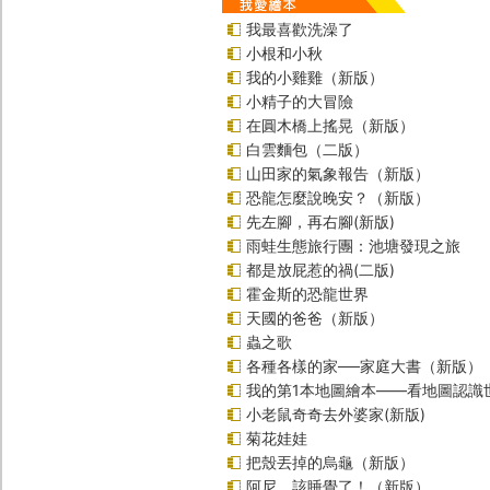
我最喜歡洗澡了
小根和小秋
我的小雞雞（新版）
小精子的大冒險
在圓木橋上搖晃（新版）
白雲麵包（二版）
山田家的氣象報告（新版）
恐龍怎麼說晚安？（新版）
先左腳，再右腳(新版)
雨蛙生態旅行團：池塘發現之旅
都是放屁惹的禍(二版)
霍金斯的恐龍世界
天國的爸爸（新版）
蟲之歌
各種各樣的家──家庭大書（新版）
我的第1本地圖繪本――看地圖認識
小老鼠奇奇去外婆家(新版)
菊花娃娃
把殼丟掉的烏龜（新版）
阿尼，該睡覺了！（新版）