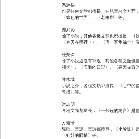
馮輝岳
也是任何文體都擅長，在兒童散文方面
〈綠色的世界〉、〈老榕樹〉等。
謝武彰
除了小說，其他各種文類也都擅長，《
〈春天在哪裡？〉、〈借一百隻綿羊〉
杜榮琛
除了小說還沒有寫過，其他各種文類也
和卡〉、〈海龜的日記〉、〈春天被賣
陳木城
小說之外，各種文類都擅長，《心中的
乾機〉等。
洪志明
各種文類都擅長，《一分鐘的寓言》是
方素珍
兒歌、童話、童詩都擅長，《小珍珠》
〈娃娃的眼睛〉等。