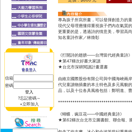
專為孩子所寫所畫，可以發揮創造力的
現代父母理應懂得重視孩子們內在氣質
更重要的是，透過詩的情意美，學習高
知名童詩作家／林煥彰
《打開詩的翅膀——台灣當代經典童詩
★第47梯次好書大家讀
★台北市深耕閱讀計畫選書
信箱
由維京國際股份有限公司與中國海峽兩
代兒童讀物插畫的本土特色及多元風貌
密碼
品，以及十位各具風格包括：鄭明進、
?忘記密碼～
***********************************
+立即加入
《蝴蝶．豌豆花——中國經典童詩》
★第62梯次台北市立圖書館、聯合報、
包含了徐志摩、冰心和金波等世紀重量