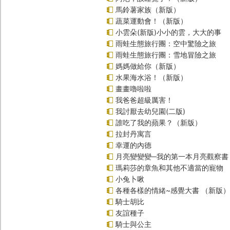
馬鈴薯家族（新版）
蔬菜運動會！（新版）
小雲朵(新版)小小的雲，大大的事
雨蛙生態旅行團：空中驚險之旅
雨蛙生態旅行團：雪地冒險之旅
媽媽做給你（新版）
水果海水浴！（新版）
畫畫嚕啦啦
我爸爸超級厲害！
我討厭去幼兒園(二版)
誰吃了我的蘋果？（新版）
拉封丹寓言
幸運的內德
月亮變變變─我的第一本月亮觀察書
瑪莉莎的章魚和其他不適當的寵物
小兔卜啾
各種各樣的情緒~感覺大書 （新版）
騎士胡比
友誼種子
騎士與公主