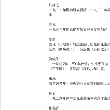
注靜之
一九二一年開始發表新詩，一九二二年
集。
郭風
一九三八年開始從事散文兒童文學創作
聖野
曾任《小朋友》雜誌主編，出版的兒童
話集《兩袋種子》、詩論集《詩的散步
劉饒民
二十世紀四0、五0年代曾在中小學任教
《百子圖》、童話詩《種瓜少年》等。
田地
曾當過多年小學教師和兒童書刊編輯，
柯岩
一九五六年到中國兒童藝術學院寫作童
邵燕祥