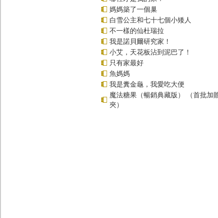
媽媽築了一個巢
白雪公主和七十七個小矮人
不一樣的仙杜瑞拉
我是諾貝爾研究家！
小艾，天花板沾到泥巴了！
只有家最好
魚媽媽
我是糞金龜，我愛吃大便
魔法糖果（暢銷典藏版） （首批加
夾）