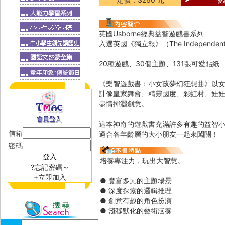
英國Usborne經典益智遊戲書系列
入選英國《獨立報》（The Independe
20種遊戲、30個主題、131張可愛貼紙
《樂智遊戲書：小女孩夢幻狂想曲》以
計像皇家舞會、精靈國度、彩虹村、娃娃
盡情揮灑創意。
這本神奇的遊戲書充滿許多有趣的益智
信箱
適合各年齡層的大小朋友一起來闖關！
密碼
培養專注力，玩出大智慧。
?忘記密碼～
+立即加入
● 豐富多元的主題場景
● 深度探索的邏輯推理
● 創意有趣的角色扮演
● 淺移默化的藝術涵養