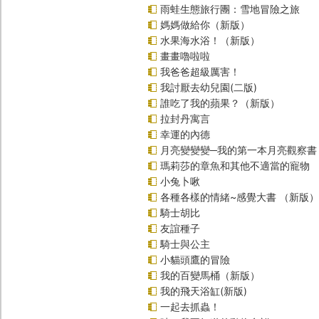
雨蛙生態旅行團：雪地冒險之旅
媽媽做給你（新版）
水果海水浴！（新版）
畫畫嚕啦啦
我爸爸超級厲害！
我討厭去幼兒園(二版)
誰吃了我的蘋果？（新版）
拉封丹寓言
幸運的內德
月亮變變變─我的第一本月亮觀察書
瑪莉莎的章魚和其他不適當的寵物
小兔卜啾
各種各樣的情緒~感覺大書 （新版）
騎士胡比
友誼種子
騎士與公主
小貓頭鷹的冒險
我的百變馬桶（新版）
我的飛天浴缸(新版)
一起去抓蟲！