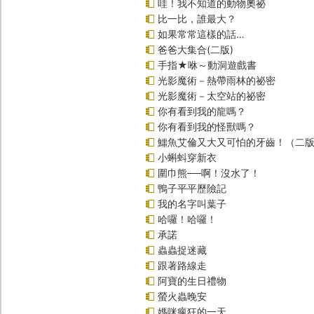
哇！我不知道的動物奧祕
比一比，誰最大？
如果常常這樣的話…
爸爸大集合(二版)
手指★咻～動洞遊戲書
光影魔術－熱帶雨林的祕密
光影魔術－太空站的祕密
你有看到我的龍嗎？
你有看到我的怪獸嗎？
鱷魚艾倫又大又可怕的牙齒！（二
小蝌蚪穿新衣
圍巾熊──啊！沒水了！
鴨子平平歷險記
我的名字叫葉子
哈囉！哈囉！
承諾
蟲蟲捉迷藏
跟著路線走
阿寶的生日禮物
螢火蟲晚安
媽咪瘋狂的一天