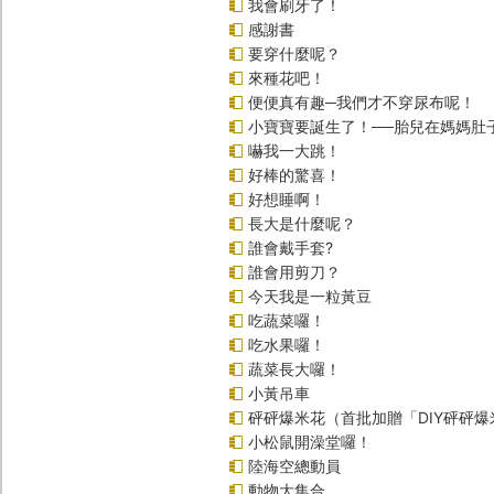
我會刷牙了！
感謝書
要穿什麼呢？
來種花吧！
便便真有趣─我們才不穿尿布呢！
小寶寶要誕生了！──胎兒在媽媽肚
嚇我一大跳！
好棒的驚喜！
好想睡啊！
長大是什麼呢？
誰會戴手套?
誰會用剪刀？
今天我是一粒黃豆
吃蔬菜囉！
吃水果囉！
蔬菜長大囉！
小黃吊車
砰砰爆米花（首批加贈「DIY砰砰
小松鼠開澡堂囉！
陸海空總動員
動物大集合