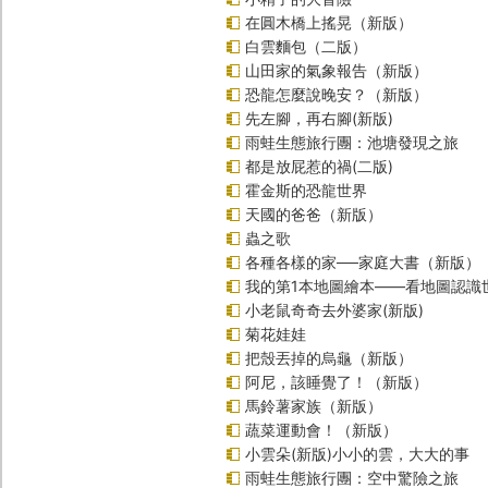
在圓木橋上搖晃（新版）
白雲麵包（二版）
山田家的氣象報告（新版）
恐龍怎麼說晚安？（新版）
先左腳，再右腳(新版)
雨蛙生態旅行團：池塘發現之旅
都是放屁惹的禍(二版)
霍金斯的恐龍世界
天國的爸爸（新版）
蟲之歌
各種各樣的家──家庭大書（新版）
我的第1本地圖繪本――看地圖認識
小老鼠奇奇去外婆家(新版)
菊花娃娃
把殼丟掉的烏龜（新版）
阿尼，該睡覺了！（新版）
馬鈴薯家族（新版）
蔬菜運動會！（新版）
小雲朵(新版)小小的雲，大大的事
雨蛙生態旅行團：空中驚險之旅