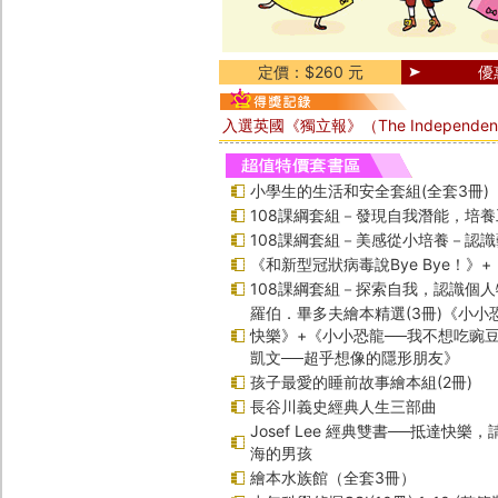
定價：$260 元
優
入選英國《獨立報》（The Independe
小學生的生活和安全套組(全套3冊)
108課綱套組－發現自我潛能，培
108課綱套組－美感從小培養－認
《和新型冠狀病毒說Bye Bye！》
108課綱套組－探索自我，認識個人
羅伯．畢多夫繪本精選(3冊)《小小
快樂》+《小小恐龍──我不想吃豌
凱文──超乎想像的隱形朋友》
孩子最愛的睡前故事繪本組(2冊)
長谷川義史經典人生三部曲
Josef Lee 經典雙書──抵達快樂
海的男孩
繪本水族館（全套3冊）