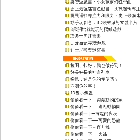
樂智遊戲書：小女孩夢幻狂想曲
史上最強迷宮遊戲書：挑戰邏輯專
挑戰邏輯專注力和眼力：史上最強迷
動手玩創意：3D叢林派對立體卡片
3歲開始就能玩的摺紙遊戲
環遊世界迷宮書
Cipher數字玩遊戲
迪士尼歡樂迷宮書
拉開、扣好，我也做得到！
好長好長的神奇列車
袋鼠，這是你的便便嗎？
不關你的事！
10隻小瓢蟲
偷偷看一下－認識動物的家
偷偷看一下──逛逛動物園
偷偷看一下─有趣的夜晚
偷偷看一下──可愛的恐龍
偷偷看一下－直升機
偷偷看一下──火箭