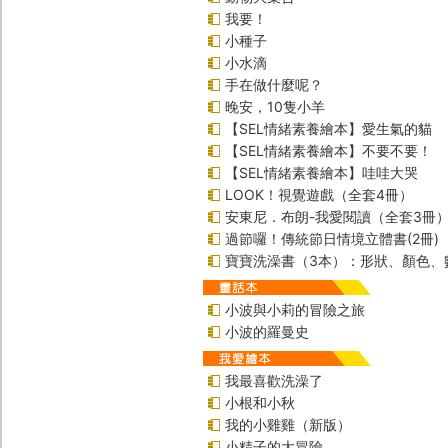
我要！
小種子
小水滴
手在做什麼呢？
晚安，10隻小羊
【SEL情緒素養繪本】愛生氣的貓
【SEL情緒素養繪本】不要不要！
【SEL情緒素養繪本】哇哇大哭
LOOK！視覺遊戲（全套4冊）
安東尼．布朗-我愛閱讀（全套3冊
過節囉！傳統節日情境立體書(2冊)
寶寶洗澡書（3本）：形狀、顏色、
小波與小莉的冒險之旅
小波的羅曼史
我最喜歡洗澡了
小根和小秋
我的小雞雞（新版）
小精子的大冒險