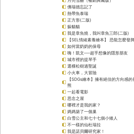
月亮雪酪（暢銷典藏版）
佛瑞德忘記了
熱帶魚泰瑞
正方形(二版)
躲貓貓
我是章魚燒，我叫章魚三郎(二版)
【SEL情緒素養繪本】 恐龍怎麼發脾
如何當奶奶的保母
嗨！凱文──超乎想像的隱形朋友
城市裡的提琴手
選棵松樹過聖誕
小火車，大冒險
【SDGs繪本】擁有絕佳的方向感
熊
一起看電影
思念之屋
哪裡才是我的家？
媽媽築了一個巢
白雪公主和七十七個小矮人
不一樣的仙杜瑞拉
我是諾貝爾研究家！