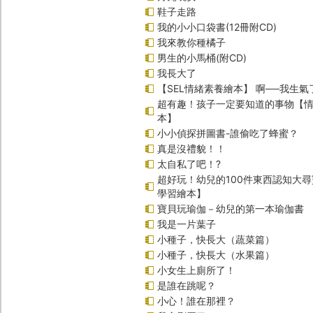
鞋子走路
我的小小口袋書(12冊附CD)
我來教你種橘子
男生的小馬桶(附CD)
我長大了
【SEL情緒素養繪本】 啊──我生氣
超有趣！孩子一定要知道的事物【
本】
小小偵探拼圖書-誰偷吃了蜂蜜？
真是沒禮貌！！
太自私了吧！?
超好玩！幼兒的100件東西認知大
學習繪本】
寶貝玩瑜伽－幼兒的第一本瑜伽書
我是一片葉子
小種子，快長大（蔬菜篇）
小種子，快長大（水果篇）
小女生上廁所了！
是誰在跳呢？
小心！誰在那裡？