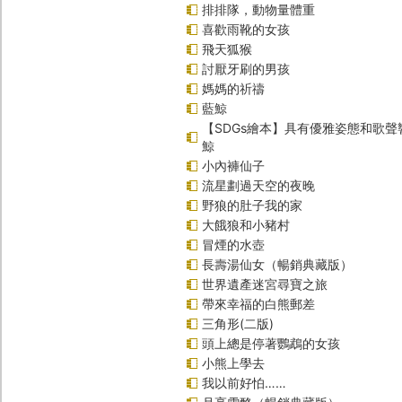
排排隊，動物量體重
喜歡雨靴的女孩
飛天狐猴
討厭牙刷的男孩
媽媽的祈禱
藍鯨
【SDGs繪本】具有優雅姿態和歌
鯨
小內褲仙子
流星劃過天空的夜晚
野狼的肚子我的家
大餓狼和小豬村
冒煙的水壺
長壽湯仙女（暢銷典藏版）
世界遺產迷宮尋寶之旅
帶來幸福的白熊郵差
三角形(二版)
頭上總是停著鸚鵡的女孩
小熊上學去
我以前好怕……