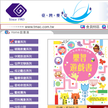
www.tmac.com.tw
會員特區
定價：$260 元
優