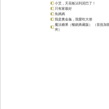
小艾，天花板沾到泥巴了！
只有家最好
魚媽媽
我是糞金龜，我愛吃大便
魔法糖果（暢銷典藏版） （首批加
夾）