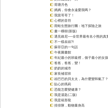
荷塘月色
媽媽，你會永遠愛我嗎？
我當哥哥了！
心裡的音符
雨蛙生態旅行團：地下探險之旅
畫一棵樹(新版)
遇見維尼──全世界最有名小熊的真
不一樣叔叔?!
蘇菲亞的一句話
午夜圖書館
年紀最小的班級裡，個子最小的女孩(
爸爸，爸爸，變！
奶奶的城市
家長補習班
凶巴巴的貝太太，為什麼變和氣了
貼心的瑪莉
恐龍怎麼變健康？
我是湯匙(二版)
我是箱形龍
排排隊，動物量身高