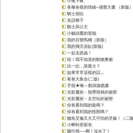
小兔卜啾
各種各樣的情緒~感覺大書 （新版
騎士胡比
友誼種子
騎士與公主
小貓頭鷹的冒險
我的百變馬桶（新版）
我的飛天浴缸(新版)
一起去抓蟲！
哇！我不知道的動物奧祕
比一比，誰最大？
如果常常這樣的話…
爸爸大集合(二版)
手指★咻～動洞遊戲書
光影魔術－熱帶雨林的祕密
光影魔術－太空站的祕密
你有看到我的龍嗎？
你有看到我的怪獸嗎？
鱷魚艾倫又大又可怕的牙齒！（二
小蝌蚪穿新衣
圍巾熊──啊！沒水了！