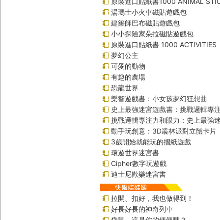
原裝進口貼紙書1000 ANIMAL STIC
湯瑪士小火車磁貼遊戲包
建築師巴布磁貼遊戲包
小小探險家朵拉磁貼遊戲包
原裝進口貼紙書 1000 ACTIVITIES
夢幻公主
可愛的動物
有趣的農場
恐龍世界
樂智遊戲書：小女孩夢幻狂想曲
史上最強迷宮遊戲書：挑戰邏輯專
挑戰邏輯專注力和眼力：史上最強迷
動手玩創意：3D叢林派對立體卡片
3歲開始就能玩的摺紙遊戲
環遊世界迷宮書
Cipher數字玩遊戲
迪士尼歡樂迷宮書
拉開、扣好，我也做得到！
好長好長的神奇列車
袋鼠，這是你的便便嗎？