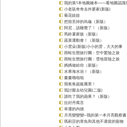
我的第1本地圖繪本――看地圖認識
小老鼠奇奇去外婆家(新版)
菊花娃娃
把殼丟掉的烏龜（新版）
阿尼，該睡覺了！（新版）
馬鈴薯家族（新版）
蔬菜運動會！（新版）
小雲朵(新版)小小的雲，大大的事
雨蛙生態旅行團：空中驚險之旅
雨蛙生態旅行團：雪地冒險之旅
媽媽做給你（新版）
水果海水浴！（新版）
畫畫嚕啦啦
我爸爸超級厲害！
我討厭去幼兒園(二版)
誰吃了我的蘋果？（新版）
拉封丹寓言
幸運的內德
月亮變變變─我的第一本月亮觀察書
瑪莉莎的章魚和其他不適當的寵物