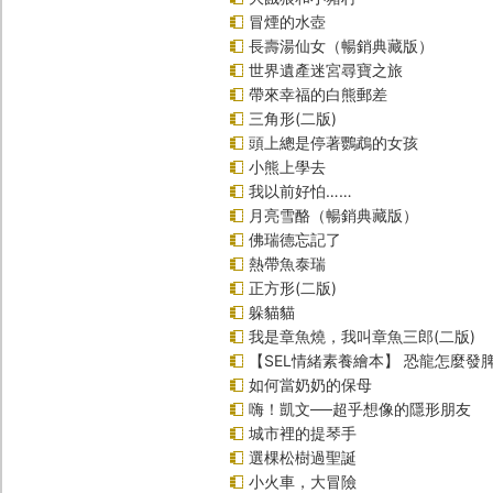
冒煙的水壺
長壽湯仙女（暢銷典藏版）
世界遺產迷宮尋寶之旅
帶來幸福的白熊郵差
三角形(二版)
頭上總是停著鸚鵡的女孩
小熊上學去
我以前好怕……
月亮雪酪（暢銷典藏版）
佛瑞德忘記了
熱帶魚泰瑞
正方形(二版)
躲貓貓
我是章魚燒，我叫章魚三郎(二版)
【SEL情緒素養繪本】 恐龍怎麼發脾
如何當奶奶的保母
嗨！凱文──超乎想像的隱形朋友
城市裡的提琴手
選棵松樹過聖誕
小火車，大冒險