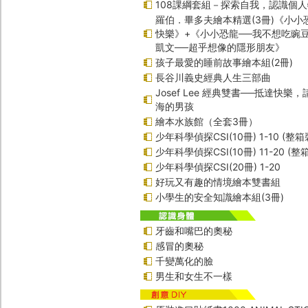
108課綱套組－探索自我，認識個
羅伯．畢多夫繪本精選(3冊)《小小
快樂》+《小小恐龍──我不想吃豌
凱文──超乎想像的隱形朋友》
孩子最愛的睡前故事繪本組(2冊)
長谷川義史經典人生三部曲
Josef Lee 經典雙書──抵達快樂
海的男孩
繪本水族館（全套3冊）
少年科學偵探CSI(10冊) 1-10 (整箱
少年科學偵探CSI(10冊) 11-20 (整
少年科學偵探CSI(20冊) 1-20
好玩又有趣的情境繪本雙書組
小學生的安全知識繪本組(3冊)
牙齒和嘴巴的奧秘
感冒的奧秘
千變萬化的臉
男生和女生不一樣