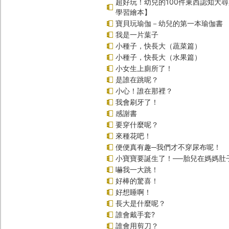
超好玩！幼兒的100件東西認知大
學習繪本】
寶貝玩瑜伽－幼兒的第一本瑜伽書
我是一片葉子
小種子，快長大（蔬菜篇）
小種子，快長大（水果篇）
小女生上廁所了！
是誰在跳呢？
小心！誰在那裡？
我會刷牙了！
感謝書
要穿什麼呢？
來種花吧！
便便真有趣─我們才不穿尿布呢！
小寶寶要誕生了！──胎兒在媽媽肚
嚇我一大跳！
好棒的驚喜！
好想睡啊！
長大是什麼呢？
誰會戴手套?
誰會用剪刀？