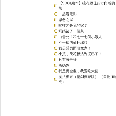
【SDGs繪本】擁有絕佳的方向感
熊
一起看電影
思念之屋
哪裡才是我的家？
媽媽築了一個巢
白雪公主和七十七個小矮人
不一樣的仙杜瑞拉
我是諾貝爾研究家！
小艾，天花板沾到泥巴了！
只有家最好
魚媽媽
我是糞金龜，我愛吃大便
魔法糖果（暢銷典藏版） （首批加
夾）