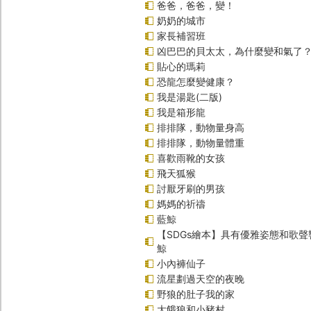
爸爸，爸爸，變！
奶奶的城市
家長補習班
凶巴巴的貝太太，為什麼變和氣了
貼心的瑪莉
恐龍怎麼變健康？
我是湯匙(二版)
我是箱形龍
排排隊，動物量身高
排排隊，動物量體重
喜歡雨靴的女孩
飛天狐猴
討厭牙刷的男孩
媽媽的祈禱
藍鯨
【SDGs繪本】具有優雅姿態和歌
鯨
小內褲仙子
流星劃過天空的夜晚
野狼的肚子我的家
大餓狼和小豬村