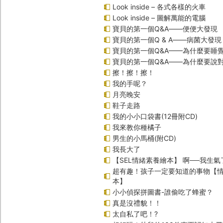
Look inside – 各式各樣的火車
Look inside – 圖解萬能的電腦
寶貝的第一個Q&A――便便大發現
寶貝的第一個Q & A――病菌大發現
寶貝的第一個Q&A——為什麼要睡
寶貝的第一個Q&A――為什麼要說
擦！擦！擦！
我的手呢？
月亮晚安
鞋子走路
我的小小口袋書(12冊附CD)
我來教你種橘子
男生的小馬桶(附CD)
我長大了
【SEL情緒素養繪本】 啊──我生氣
超有趣！孩子一定要知道的事物【
本】
小小偵探拼圖書-誰偷吃了蜂蜜？
真是沒禮貌！！
太自私了吧！?