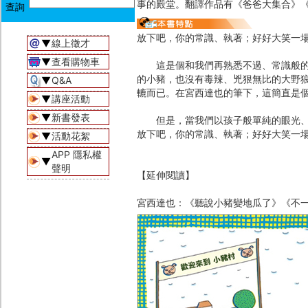
事的殿堂。翻譯作品有《爸爸大集合》
放下吧，你的常識、執著；好好大笑一
▼
線上徵才
▼
查看購物車
這是個和我們再熟悉不過、常識般的「
的小豬，也沒有毒辣、兇狠無比的大野
▼
Q&A
轆而已。在宮西達也的筆下，這簡直是個
▼
講座活動
▼
新書發表
但是，當我們以孩子般單純的眼光、充
放下吧，你的常識、執著；好好大笑一
▼
活動花絮
APP 隱私權
▼
聲明
【延伸閱讀】
宮西達也：《聽說小豬變地瓜了》《不