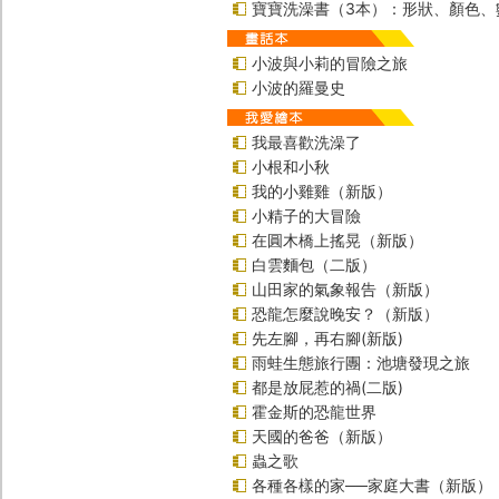
寶寶洗澡書（3本）：形狀、顏色、
小波與小莉的冒險之旅
小波的羅曼史
我最喜歡洗澡了
小根和小秋
我的小雞雞（新版）
小精子的大冒險
在圓木橋上搖晃（新版）
白雲麵包（二版）
山田家的氣象報告（新版）
恐龍怎麼說晚安？（新版）
先左腳，再右腳(新版)
雨蛙生態旅行團：池塘發現之旅
都是放屁惹的禍(二版)
霍金斯的恐龍世界
天國的爸爸（新版）
蟲之歌
各種各樣的家──家庭大書（新版）