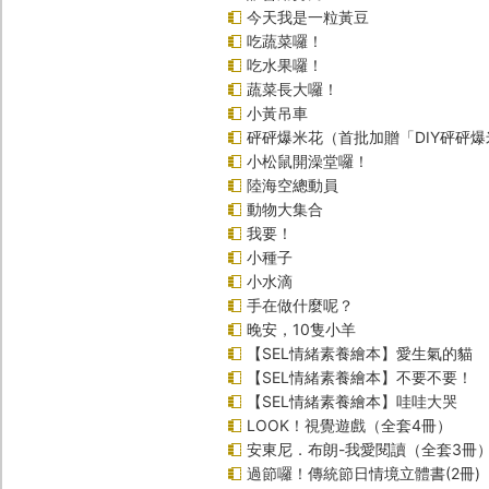
今天我是一粒黃豆
吃蔬菜囉！
吃水果囉！
蔬菜長大囉！
小黃吊車
砰砰爆米花（首批加贈「DIY砰砰
小松鼠開澡堂囉！
陸海空總動員
動物大集合
我要！
小種子
小水滴
手在做什麼呢？
晚安，10隻小羊
【SEL情緒素養繪本】愛生氣的貓
【SEL情緒素養繪本】不要不要！
【SEL情緒素養繪本】哇哇大哭
LOOK！視覺遊戲（全套4冊）
安東尼．布朗-我愛閱讀（全套3冊
過節囉！傳統節日情境立體書(2冊)