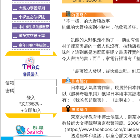
「不一樣」的大野狼故事
飢餓的大野狼來到小豬村，他欣喜若狂
飢餓的大野狼走不動了……前面有個叫
村子裡空盪盪的一個人也沒有。拉麵店
味的？這到底是怎麼回事呢？書店裡賣
令人害怕的書；而且，家電行裡還有「
「趁著沒人發現，趕快逃走吧」到底
信箱
日本超人氣童書作家。現居於日本靜岡
密碼
以《超神奇糖果鋪》獲得日本繪本賞讀
有：《我爸爸超厲害》、《走啊走》、
?忘記密碼～
+立即加入
東京大學教育學博士候選人，御茶水女
教於師大文學院與東京都警視廳。200
（https://www.facebook.com/blueb
透過繪本和童謠，以童心韻文和溫馨手