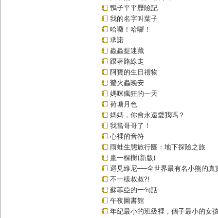
鴨子平平歷險記
我的名字叫葉子
哈囉！哈囉！
承諾
蟲蟲捉迷藏
跟著路線走
阿寶的生日禮物
螢火蟲晚安
媽咪瘋狂的一天
荷塘月色
媽媽，你會永遠愛我嗎？
我當哥哥了！
心裡的音符
雨蛙生態旅行團：地下探險之旅
畫一棵樹(新版)
遇見維尼──全世界最有名小熊的真
不一樣叔叔?!
蘇菲亞的一句話
午夜圖書館
年紀最小的班級裡，個子最小的女孩