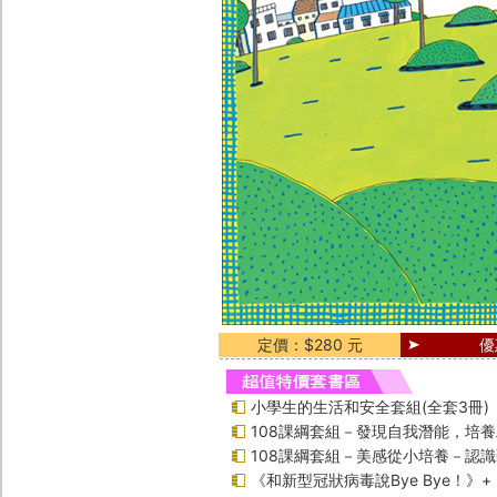
定價：$280 元
優
小學生的生活和安全套組(全套3冊)
108課綱套組－發現自我潛能，培
108課綱套組－美感從小培養－認
《和新型冠狀病毒說Bye Bye！》