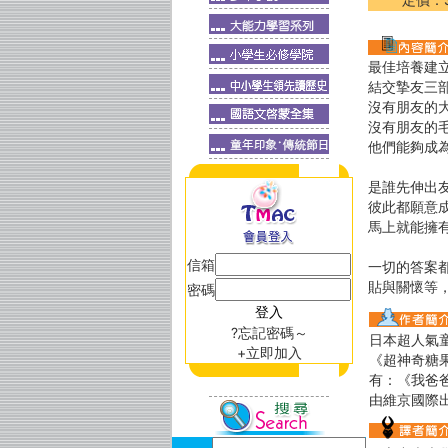
最佳培養建
結交摯友三
沒有朋友的
沒有朋友的
他們能夠成
是誰先伸出
彼此都願意
馬上就能擁
信箱
一切的答案
貼與關懷等
密碼
?忘記密碼～
日本超人氣
+立即加入
《超神奇糖
有：《我爸
由維京國際