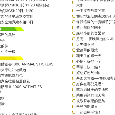
大象
探CSI(10冊) 11-20 (整箱裝)
一本沒有故事的書
探CSI(20冊) 1-20
和新型冠狀病毒說Bye B
有趣的情境繪本雙書組
像我這樣的一隻獅子(二
安全知識繪本組(3冊)
禁止黑暗的國王
森林小熊的音樂會
嘴巴的奧秘
月亮──夜晚擁抱的世界
奧秘
大男孩不哭
化的臉
愛德華的眼鏡
女生不一樣
我出生的這一天
心情不好的小金
紙書1000 ANIMAL STICKERS
蒂蒂，快一點！
小火車磁貼遊戲包
好想好想見到你
巴布磁貼遊戲包
基因大冒險──雙胞胎與
險家朵拉磁貼遊戲包
好像在哪兒見過？
紙書 1000 ACTIVITIES
李歐納國王的泰迪熊
主
乘風翱翔的信天翁
動物
被歌聲喚醒的藍鳥
農場
爸爸的開學日
界
一起去棒球場！
戲書：小女孩夢幻狂想曲