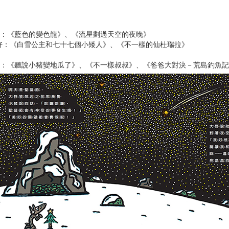
】
友：《藍色的變色龍》、《流星劃過天空的夜晚》
好：《白雪公主和七十七個小矮人》、《不一樣的仙杜瑞拉》
映：《聽說小豬變地瓜了》、《不一樣叔叔》、《爸爸大對決－荒島釣魚