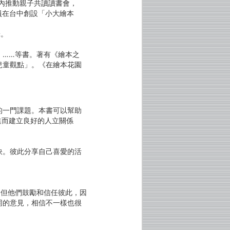
國內推動親子共讀讀書會，
員在台中創設「小大繪本
譯。
）……等書。著有《繪本之
兒童觀點」。《在繪本花園
的一門課題。本書可以幫助
進而建立良好的人立關係
訣。彼此分享自己喜愛的活
，但他們鼓勵和信任彼此，因
同的意見，相信不一樣也很