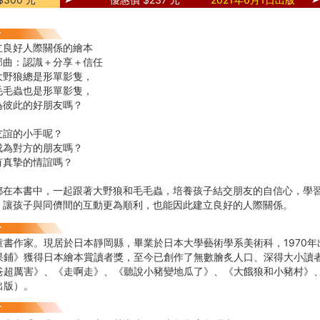
立良好人際關係的繪本
部曲：認識＋分享＋信任
大野狼總是形單影隻，
毛毛蟲也是形單影隻，
為彼此的好朋友嗎？
友誼的小手呢？
成為對方的朋友嗎？
有真摯的情誼嗎？
都在本書中，一起跟著大野狼和毛毛蟲，培養孩子結交朋友的自信心，學
，讓孩子與同儕間的互動更為順利，也能因此建立良好的人際關係。
童書作家。現居於日本靜岡縣，畢業於日本大學藝術學系美術科，1970
果鋪》獲得日本繪本賞讀者獎，至今已創作了無數膾炙人口、深得大小讀
爸超厲害》、《走啊走》、《聽說小豬變地瓜了》、《大餓狼和小豬村》
出版）。