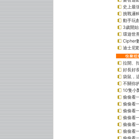
史上最
挑戰邏
動手玩
3歲開
環遊世
Ciphe
迪士尼
拉開、
好長好
袋鼠，
不關你
10隻小
偷偷看
偷偷看
偷偷看
偷偷看
偷偷看
偷偷看
偷偷看