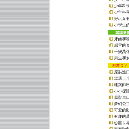
少年科學偵
少年科學偵
好玩又
小學生的
牙齒和
感冒的
千變萬
男生和
原裝進口貼
湯瑪士
建築師
小小探
原裝進口貼
夢幻公
可愛的
有趣的
恐龍世
樂智遊