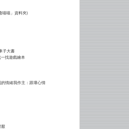
癒喵喵」資料夾)
車子大書
找一找遊戲繪本
 我的情緒我作主：跟壞心情
討厭