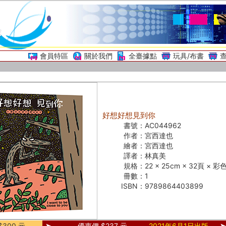
會員特區
關於我們
全臺據點
玩具/布書
好想好想見到你
書號：
AC044962
作者：
宮西達也
繪者：
宮西達也
譯者：
林真美
規格：
22 × 25cm × 32頁 × 彩
冊數：
1
ISBN：
9789864403899
300 元
優惠價 $237 元
2021年6月1日出版