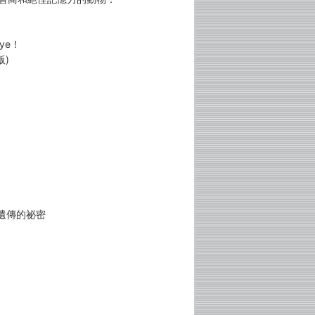
ye！
版)
遺傳的祕密