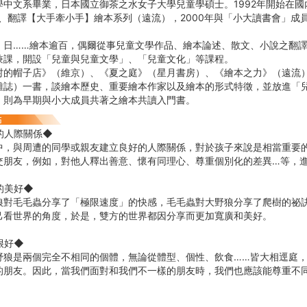
學中文系畢業，日本國立御茶之水女子大學兒童學碩士。1992年開始在
劃、翻譯【大手牽小手】繪本系列（遠流），2000年與「小大讀書會」成
、日……繪本逾百，偶爾從事兒童文學作品、繪本論述、散文、小說之翻
兼課，開設「兒童與兒童文學」、「兒童文化」等課程。
村的帽子店》（維京）、《夏之庭》（星月書房）、《繪本之力》（遠流
雜誌）一書，談繪本歷史、重要繪本作家以及繪本的形式特徵，並放進「
）則為早期與小大成員共著之繪本共讀入門書。
的人際關係◆
中，與周遭的同學或親友建立良好的人際關係，對於孩子來說是相當重要
交朋友，例如，對他人釋出善意、懷有同理心、尊重個別化的差異…等，
的美好◆
狼對毛毛蟲分享了「極限速度」的快感，毛毛蟲對大野狼分享了爬樹的祕
己看世界的角度，於是，雙方的世界都因分享而更加寬廣和美好。
很好◆
野狼是兩個完全不相同的個體，無論從體型、個性、飲食……皆大相逕庭
的朋友。因此，當我們面對和我們不一樣的朋友時，我們也應該能尊重不