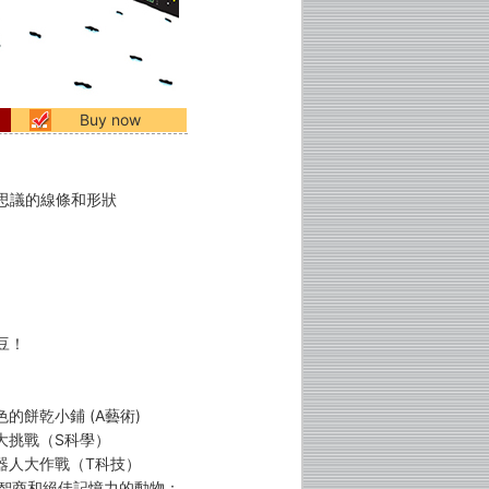
Buy now
思議的線條和形狀
豆！
色的餅乾小鋪 (A藝術)
車大挑戰（S科學）
機器人大作戰（T科技）
度智商和絕佳記憶力的動物：