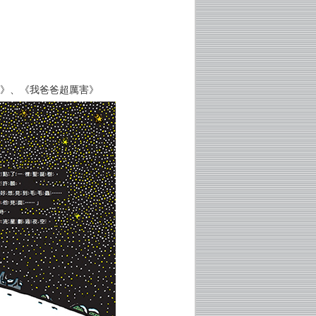
記》、《我爸爸超厲害》