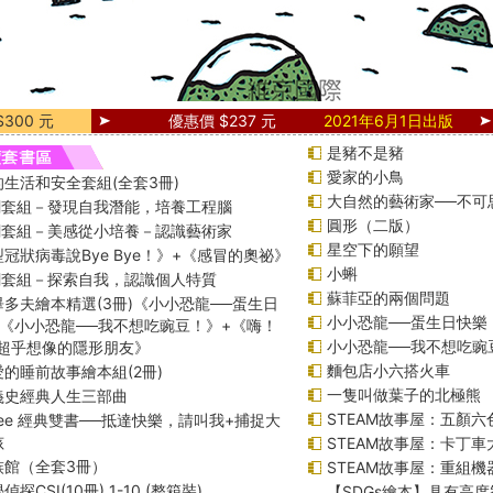
300 元
優惠價 $237 元
2021年6月1日出版
是豬不是豬
愛家的小鳥
生活和安全套組(全套3冊)
大自然的藝術家──不可
課綱套組－發現自我潛能，培養工程腦
圓形（二版）
課綱套組－美感從小培養－認識藝術家
星空下的願望
冠狀病毒說Bye Bye！》+《感冒的奧祕》
小蝌
課綱套組－探索自我，認識個人特質
蘇菲亞的兩個問題
多夫繪本精選(3冊)《小小恐龍──蛋生日
小小恐龍──蛋生日快樂
+《小小恐龍──我不想吃豌豆！》+《嗨！
小小恐龍──我不想吃豌
─超乎想像的隱形朋友》
麵包店小六搭火車
的睡前故事繪本組(2冊)
一隻叫做葉子的北極熊
義史經典人生三部曲
STEAM故事屋：五顏六
f Lee 經典雙書──抵達快樂，請叫我+捕捉大
孩
STEAM故事屋：卡丁
族館（全套3冊）
STEAM故事屋：重組
探CSI(10冊) 1-10 (整箱裝)
【SDGs繪本】具有高