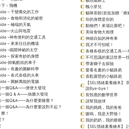
貓頭鷹騎士
一下－飛機
醜小芽兒
inside – 千變萬化的工作
貓咪茶館(首批加贈「療
inside – 食物和消化的祕密
你的身體是你的
nside – 極端的天氣
動物們！來場比賽吧！
inside—火山與地震
美味食物大相撲
inside –神奇便利的交通工具
伸縮自如的神奇車
inside – 來來往往的機場
我才不可怕呢！
inside –揭開神祕的太空
各種各樣的交通工具──
inside – 探索奇妙的身體
不可思議的童話世界—
inside-帥氣酷炫的車子
帶著獅子去探險
inside – 有趣的圖解科學
愛看名畫的小貓路易
inside – 各式各樣的火車
喜歡露營的小貓路易
inside – 圖解萬能的電腦
【SEL情緒素養繪本】
第一個Q&A――便便大發現
說Bye-bye！
一個Q & A――病菌大發現
長頸鹿的數學世界
第一個Q&A——為什麼要睡覺？
請幫我撿球
第一個Q&A――為什麼要說對不起？
我的媽媽，我的爸爸
！擦！
嗷嗚，我是大野狼！
呢？
我的奶奶，我的爺爺
安
【SEL情緒素養繪本】 