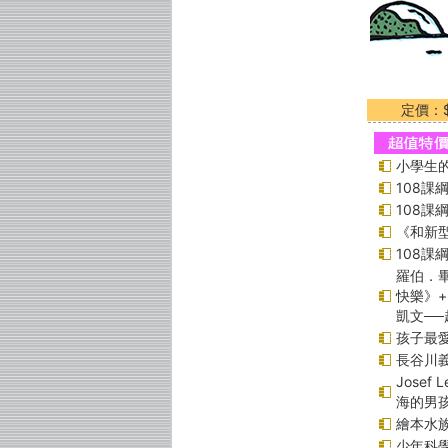
定價：$
小學生的
108
108
《和新型
108
羅伯．畢
快樂》
凱文─
孩子最愛
長谷川
Jose
海的男
繪本水
少年科學偵