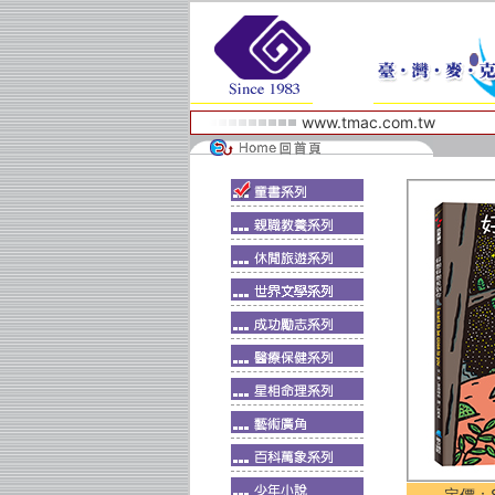
www.tmac.com.tw
定價：$