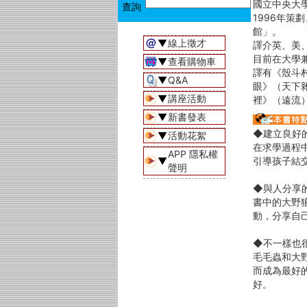
國立中央大
1996年策
館」。
▼
線上徵才
譯介英、美
目前在大學
▼
查看購物車
譯有《殼斗
▼
Q&A
眼》（天下
▼
講座活動
裡》（遠流
▼
新書發表
◆建立良好
▼
活動花絮
在求學過程
APP 隱私權
▼
引導孩子結
聲明
◆與人分享
書中的大野
動，分享自
◆不一樣也
毛毛蟲和大
而成為最好
好。