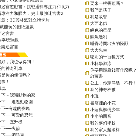
要來一根香蕉嗎？
強迷宮遊戲書：挑戰邏輯專注力和眼力
我們是筷子
輯專注力和眼力：史上最強迷宮書2
我是吸管
創意：3D叢林派對立體卡片
大西老師
始就能玩的摺紙遊戲
綠色的星星
界迷宮書
鱷魚達利
r數字玩遊戲
睡覺時間出沒的怪獸
歡樂迷宮書
大大先生
聰明的千百種方式
扣好，我也做得到！
小杯學游泳
長的神奇列車
你要用壓歲錢買什麼呢
這是你的便便嗎？
啟蒙書
的事！
公主，你穿洋裝，不行
瓢蟲
我的神奇棉被
一下－認識動物的家
小班
一下──逛逛動物園
書店裡的小花
一下─有趣的夜晚
小蓮與柳樹少年
一下──可愛的恐龍
小小的回音
一下－直升機
我的夢幻學校
一下──火箭
我的家人超級棒
一下──消防車