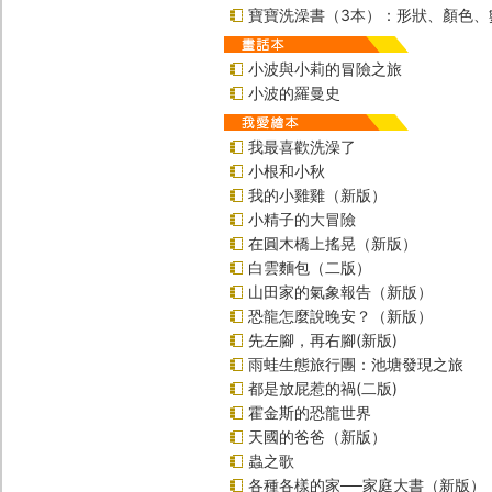
寶寶洗澡書（3本）：形狀、顏色、
小波與小莉的冒險之旅
小波的羅曼史
我最喜歡洗澡了
小根和小秋
我的小雞雞（新版）
小精子的大冒險
在圓木橋上搖晃（新版）
白雲麵包（二版）
山田家的氣象報告（新版）
恐龍怎麼說晚安？（新版）
先左腳，再右腳(新版)
雨蛙生態旅行團：池塘發現之旅
都是放屁惹的禍(二版)
霍金斯的恐龍世界
天國的爸爸（新版）
蟲之歌
各種各樣的家──家庭大書（新版）