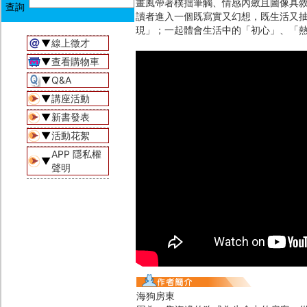
畫風帶著樸拙筆觸、情感內斂且圖像具
讀者進入一個既寫實又幻想，既生活又
現」；一起體會生活中的「初心」、「
▼
線上徵才
▼
查看購物車
▼
Q&A
▼
講座活動
▼
新書發表
▼
活動花絮
APP 隱私權
▼
聲明
海狗房東