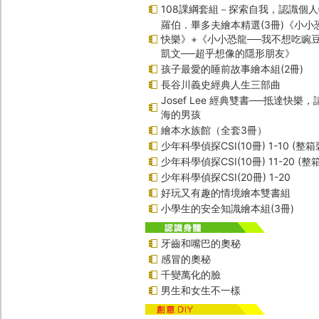
108課綱套組－探索自我，認識個
羅伯．畢多夫繪本精選(3冊)《小小
快樂》+《小小恐龍──我不想吃豌
凱文──超乎想像的隱形朋友》
孩子最愛的睡前故事繪本組(2冊)
長谷川義史經典人生三部曲
Josef Lee 經典雙書──抵達快樂
海的男孩
繪本水族館（全套3冊）
少年科學偵探CSI(10冊) 1-10 (整箱
少年科學偵探CSI(10冊) 11-20 (整
少年科學偵探CSI(20冊) 1-20
好玩又有趣的情境繪本雙書組
小學生的安全知識繪本組(3冊)
牙齒和嘴巴的奧秘
感冒的奧秘
千變萬化的臉
男生和女生不一樣