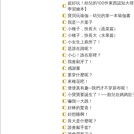
超好玩！幼兒的100件東西認知大
學習繪本】
寶貝玩瑜伽－幼兒的第一本瑜伽書
我是一片葉子
小種子，快長大（蔬菜篇）
小種子，快長大（水果篇）
小女生上廁所了！
是誰在跳呢？
小心！誰在那裡？
我會刷牙了！
感謝書
要穿什麼呢？
來種花吧！
便便真有趣─我們才不穿尿布呢！
小寶寶要誕生了！──胎兒在媽媽肚
嚇我一大跳！
好棒的驚喜！
好想睡啊！
長大是什麼呢？
誰會戴手套?
誰會用剪刀？