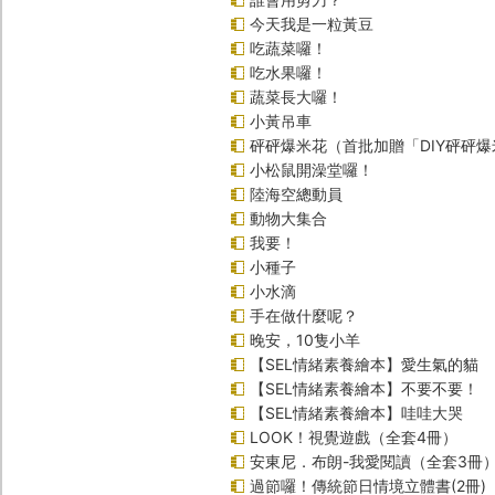
今天我是一粒黃豆
吃蔬菜囉！
吃水果囉！
蔬菜長大囉！
小黃吊車
砰砰爆米花（首批加贈「DIY砰砰
小松鼠開澡堂囉！
陸海空總動員
動物大集合
我要！
小種子
小水滴
手在做什麼呢？
晚安，10隻小羊
【SEL情緒素養繪本】愛生氣的貓
【SEL情緒素養繪本】不要不要！
【SEL情緒素養繪本】哇哇大哭
LOOK！視覺遊戲（全套4冊）
安東尼．布朗-我愛閱讀（全套3冊
過節囉！傳統節日情境立體書(2冊)