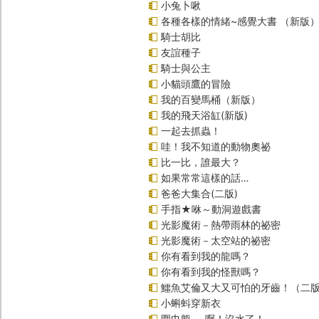
小兔卜啾
各種各樣的情緒~感覺大書 （新版
騎士胡比
友誼種子
騎士與公主
小貓頭鷹的冒險
我的百變馬桶（新版）
我的飛天浴缸(新版)
一起去抓蟲！
哇！我不知道的動物奧祕
比一比，誰最大？
如果常常這樣的話…
爸爸大集合(二版)
手指★咻～動洞遊戲書
光影魔術－熱帶雨林的祕密
光影魔術－太空站的祕密
你有看到我的龍嗎？
你有看到我的怪獸嗎？
鱷魚艾倫又大又可怕的牙齒！（二
小蝌蚪穿新衣
圍巾熊──啊！沒水了！