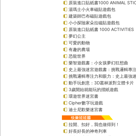
原裝進口貼紙書1000 ANIMAL STIC
湯瑪士小火車磁貼遊戲包
建築師巴布磁貼遊戲包
小小探險家朵拉磁貼遊戲包
原裝進口貼紙書 1000 ACTIVITIES
夢幻公主
可愛的動物
有趣的農場
恐龍世界
樂智遊戲書：小女孩夢幻狂想曲
史上最強迷宮遊戲書：挑戰邏輯專
挑戰邏輯專注力和眼力：史上最強迷
動手玩創意：3D叢林派對立體卡片
3歲開始就能玩的摺紙遊戲
環遊世界迷宮書
Cipher數字玩遊戲
迪士尼歡樂迷宮書
拉開、扣好，我也做得到！
好長好長的神奇列車