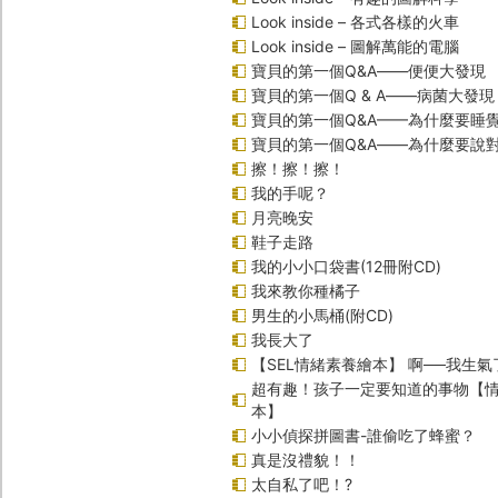
Look inside – 各式各樣的火車
Look inside – 圖解萬能的電腦
寶貝的第一個Q&A――便便大發現
寶貝的第一個Q & A――病菌大發現
寶貝的第一個Q&A——為什麼要睡
寶貝的第一個Q&A――為什麼要說
擦！擦！擦！
我的手呢？
月亮晚安
鞋子走路
我的小小口袋書(12冊附CD)
我來教你種橘子
男生的小馬桶(附CD)
我長大了
【SEL情緒素養繪本】 啊──我生氣
超有趣！孩子一定要知道的事物【
本】
小小偵探拼圖書-誰偷吃了蜂蜜？
真是沒禮貌！！
太自私了吧！?