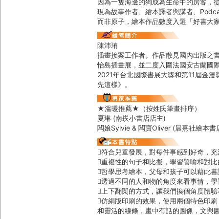
因為一隻海邊的狗成為生命中的房客，
現為故事作者、繪本譯者與講者、Pod
而非原子，繪本作品數度入選「好書大
陳沛珛
插畫接案工作者。作品散見國內出版之
怡島插畫展，並二度入圍法國安古蘭國際
2021年台北國際書展大獎和第11屆
先這樣》。
★溫暖推薦★（按姓氏筆畫排序）
夏琳 (南崁小書店店主)
闆娘Sylvie & 闆寶Oliver (晨熹社繪本書
符合兒童發展，對每件事感到好奇，充
重複性的句子和比擬，學習譬喻和對比
哲學思考繪本，父母和孩子可以藉此
透過不同的人和物的角度來看事情，學
上下翻閱的方式，讓我們換個角度體驗
仿絹版印刷的效果，使用兩個特色印刷
和靈活的線條，畫中有話的圖像，文與