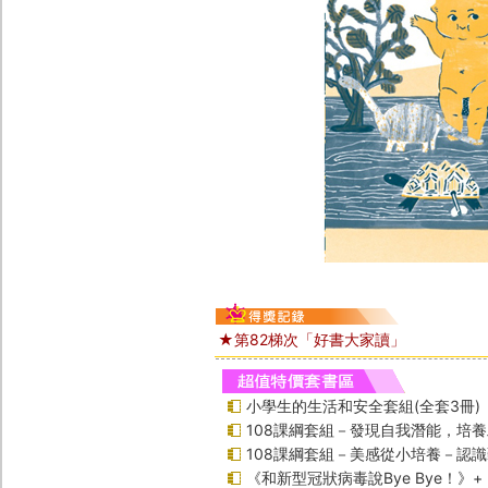
★第82梯次「好書大家讀」
小學生的生活和安全套組(全套3冊)
108課綱套組－發現自我潛能，培
108課綱套組－美感從小培養－認
《和新型冠狀病毒說Bye Bye！》