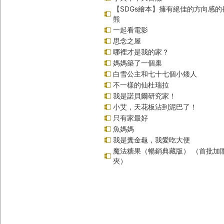
【SDGs繪本】擁有絕佳的方向感
熊
一起看電影
思念之屋
哪裡才是我的家？
媽媽築了一個巢
白雪公主和七十七個小矮人
不一樣的仙杜瑞拉
我是諾貝爾研究家！
小艾，天花板沾到泥巴了！
只有家最好
魚媽媽
我是糞金龜，我愛吃大便
魔法糖果（暢銷典藏版） （首批加
夾）