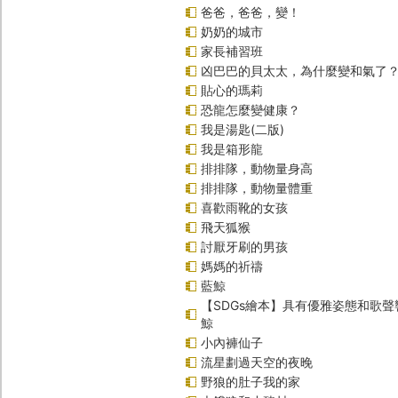
爸爸，爸爸，變！
奶奶的城市
家長補習班
凶巴巴的貝太太，為什麼變和氣了
貼心的瑪莉
恐龍怎麼變健康？
我是湯匙(二版)
我是箱形龍
排排隊，動物量身高
排排隊，動物量體重
喜歡雨靴的女孩
飛天狐猴
討厭牙刷的男孩
媽媽的祈禱
藍鯨
【SDGs繪本】具有優雅姿態和歌
鯨
小內褲仙子
流星劃過天空的夜晚
野狼的肚子我的家