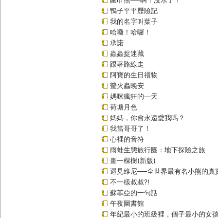
鴨子平平歷險記
我的名字叫葉子
哈囉！哈囉！
承諾
蟲蟲捉迷藏
跟著路線走
阿寶的生日禮物
螢火蟲晚安
媽咪瘋狂的一天
荷塘月色
媽媽，你會永遠愛我嗎？
我當哥哥了！
心裡的音符
雨蛙生態旅行團：地下探險之旅
畫一棵樹(新版)
遇見維尼──全世界最有名小熊的真
不一樣叔叔?!
蘇菲亞的一句話
午夜圖書館
年紀最小的班級裡，個子最小的女孩