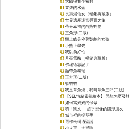
大餓狼和小豬村
冒煙的水壺
長壽湯仙女（暢銷典藏版）
世界遺產迷宮尋寶之旅
帶來幸福的白熊郵差
三角形(二版)
頭上總是停著鸚鵡的女孩
小熊上學去
我以前好怕……
月亮雪酪（暢銷典藏版）
佛瑞德忘記了
熱帶魚泰瑞
正方形(二版)
躲貓貓
我是章魚燒，我叫章魚三郎(二版)
【SEL情緒素養繪本】 恐龍怎麼發脾
如何當奶奶的保母
嗨！凱文──超乎想像的隱形朋友
城市裡的提琴手
選棵松樹過聖誕
小火車，大冒險