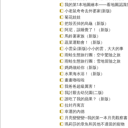
我的第1本地圖繪本――看地圖認識
小老鼠奇奇去外婆家(新版)
菊花娃娃
把殼丟掉的烏龜（新版）
阿尼，該睡覺了！（新版）
馬鈴薯家族（新版）
蔬菜運動會！（新版）
小雲朵(新版)小小的雲，大大的事
雨蛙生態旅行團：空中驚險之旅
雨蛙生態旅行團：雪地冒險之旅
媽媽做給你（新版）
水果海水浴！（新版）
畫畫嚕啦啦
我爸爸超級厲害！
我討厭去幼兒園(二版)
誰吃了我的蘋果？（新版）
拉封丹寓言
幸運的內德
月亮變變變─我的第一本月亮觀察書
瑪莉莎的章魚和其他不適當的寵物