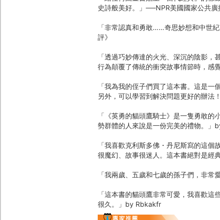
史詩般美好。」──NPR美國國家公共廣
「非常認真和勇敢……奇思妙想和中世紀
評》
「透過巧妙傳達的火光、深沉的陰影，
行為顛覆了傳統的衝突故事情節時，感覺
「我為我的侄子們買了這本書。這是一
另外，可以學習到解決問題更好的辦法！我自
「《英勇的貓頭鷹騎士》是一隻勇敢的
勢群體的人來說是一份完美的禮物。」by Rob
「我喜歡克利斯多佛・丹尼斯寫的這個故
很魔幻、故事很迷人。這本書絕對是經典。」b
「我兩歲、五歲和七歲的孫子們，非常愛、
「這本書的貓頭鷹非常可愛，我喜歡這
很久。」by Rbkakfr