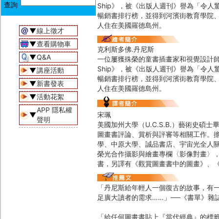
Ship》，被《出版人週刊》譽為「令
暢銷書排行榜，並得到河濱街教育學院、Pa
人住在美國羅德島州。
▼
線上徵才
▼
查看購物車
克利斯多佛.丹尼斯
▼
Q&A
一位屢獲殊榮的童書插畫家和視覺設計師。他創作的第一
Ship》，被《出版人週刊》譽為「令
▼
講座活動
暢銷書排行榜，並得到河濱街教育學院、Pa
▼
新書發表
人住在美國羅德島州。
▼
活動花絮
APP 隱私權
▼
宋珮
聲明
美國加州大學（U.C.S.B.）藝術史
圖畫書評論、賞析與評審等相關工作。
學、中原大學、誠品書店、宇宙光全人
榮光合作攝影與繪畫專欄〈影像對畫〉
書，另譯有《觀賞圖畫書中的圖畫》、
「丹尼斯給年輕人一個復古的故事，有
足廣大讀者的需求……」──《書單》雜誌
「給任何圖畫書貼上『當代經典』的標