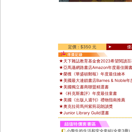
定價：$350 元
優
★天下雜誌教育基金會2023希望閱讀百
★亞馬遜網路書店Amazon年度最佳圖
★榮獲《華盛頓郵報》年度最佳繪本
★美國最大連鎖書店Barnes & Noble
★美國獨立書商聯盟精選書
★《科克斯書評》年度最佳童書
★美國《出版人週刊》禮物指南推薦
★奧克拉荷馬州紫荊花朗讀獎
★Junior Library Guild選書
小學生的生活和安全套組(全套3冊)