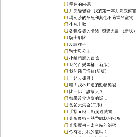
幸運的內德
月亮變變變─我的第一本月亮觀察書
瑪莉莎的章魚和其他不適當的寵物
小兔卜啾
各種各樣的情緒~感覺大書 （新版
騎士胡比
友誼種子
騎士與公主
小貓頭鷹的冒險
我的百變馬桶（新版）
我的飛天浴缸(新版)
一起去抓蟲！
哇！我不知道的動物奧祕
比一比，誰最大？
如果常常這樣的話…
爸爸大集合(二版)
手指★咻～動洞遊戲書
光影魔術－熱帶雨林的祕密
光影魔術－太空站的祕密
你有看到我的龍嗎？