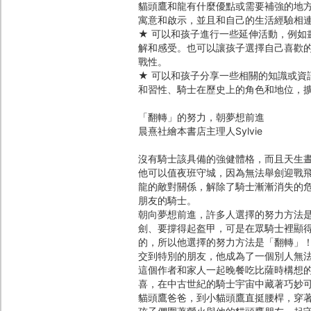
貓頭鷹和龍有什麼優點或需要補強的地
寓意和啟示，並且和自己的生活經驗相
★ 可以和孩子進行一些延伸活動，例如
解和感受。也可以讓孩子選擇自己喜歡
戰性。
★ 可以和孩子分享一些相關的知識或資
和習性、騎士在歷史上的角色和地位，
「翻轉」的努力，朝夢想前進
晨熹社繪本書店主理人Sylvie
沒有騎士該具備的強健體格，而且天生
他可以值夜班守城，因為無法舉劍迎戰
龍的敵對關係，解除了騎士漸漸消失的
朋友的騎士。
朝向夢想前進，許多人選擇的努力方法
劍、要撐得起盔甲，可是在眾騎士裡顯
的，所以他選擇的努力方法是「翻轉」
交到特別的朋友，他成為了一個別人無
這個作者和家人一起晚餐吃比薩時構想
喜，在中古世紀的騎士宇宙中藏著巧妙
貓頭鷹爸爸，到小貓頭鷹直挺腰桿，穿