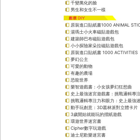
千變萬化的臉
男生和女生不一樣
原裝進口貼紙書1000 ANIMAL STIC
湯瑪士小火車磁貼遊戲包
建築師巴布磁貼遊戲包
小小探險家朵拉磁貼遊戲包
原裝進口貼紙書 1000 ACTIVITIES
夢幻公主
可愛的動物
有趣的農場
恐龍世界
樂智遊戲書：小女孩夢幻狂想曲
史上最強迷宮遊戲書：挑戰邏輯專
挑戰邏輯專注力和眼力：史上最強迷
動手玩創意：3D叢林派對立體卡片
3歲開始就能玩的摺紙遊戲
環遊世界迷宮書
Cipher數字玩遊戲
迪士尼歡樂迷宮書