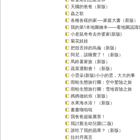
天國的爸爸（新版）
蟲之歌
各種各樣的家──家庭大書（新版）
我的第1本地圖繪本――看地圖認識
小老鼠奇奇去外婆家(新版)
菊花娃娃
把殼丟掉的烏龜（新版）
阿尼，該睡覺了！（新版）
馬鈴薯家族（新版）
蔬菜運動會！（新版）
小雲朵(新版)小小的雲，大大的事
雨蛙生態旅行團：空中驚險之旅
雨蛙生態旅行團：雪地冒險之旅
媽媽做給你（新版）
水果海水浴！（新版）
畫畫嚕啦啦
我爸爸超級厲害！
我討厭去幼兒園(二版)
誰吃了我的蘋果？（新版）
拉封丹寓言