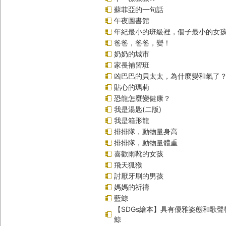
蘇菲亞的一句話
午夜圖書館
年紀最小的班級裡，個子最小的女孩
爸爸，爸爸，變！
奶奶的城市
家長補習班
凶巴巴的貝太太，為什麼變和氣了
貼心的瑪莉
恐龍怎麼變健康？
我是湯匙(二版)
我是箱形龍
排排隊，動物量身高
排排隊，動物量體重
喜歡雨靴的女孩
飛天狐猴
討厭牙刷的男孩
媽媽的祈禱
藍鯨
【SDGs繪本】具有優雅姿態和歌
鯨