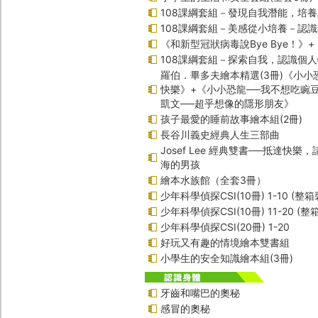
108課綱套組－發現自我潛能，培
108課綱套組－美感從小培養－認
《和新型冠狀病毒說Bye Bye！》
108課綱套組－探索自我，認識個
羅伯．畢多夫繪本精選(3冊)《小小
快樂》+《小小恐龍──我不想吃豌
凱文──超乎想像的隱形朋友》
孩子最愛的睡前故事繪本組(2冊)
長谷川義史經典人生三部曲
Josef Lee 經典雙書──抵達快樂
海的男孩
繪本水族館（全套3冊）
少年科學偵探CSI(10冊) 1-10 (整箱
少年科學偵探CSI(10冊) 11-20 (整
少年科學偵探CSI(20冊) 1-20
好玩又有趣的情境繪本雙書組
小學生的安全知識繪本組(3冊)
牙齒和嘴巴的奧秘
感冒的奧秘