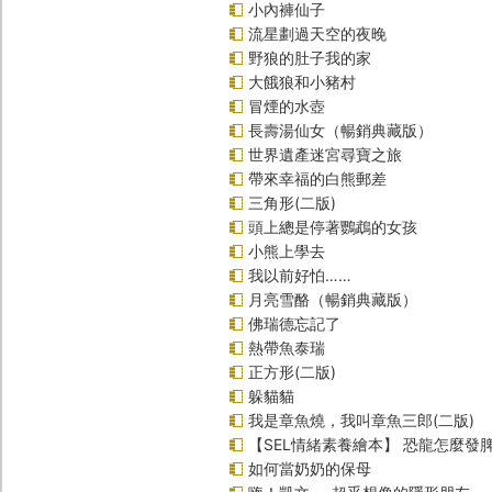
小內褲仙子
流星劃過天空的夜晚
野狼的肚子我的家
大餓狼和小豬村
冒煙的水壺
長壽湯仙女（暢銷典藏版）
世界遺產迷宮尋寶之旅
帶來幸福的白熊郵差
三角形(二版)
頭上總是停著鸚鵡的女孩
小熊上學去
我以前好怕……
月亮雪酪（暢銷典藏版）
佛瑞德忘記了
熱帶魚泰瑞
正方形(二版)
躲貓貓
我是章魚燒，我叫章魚三郎(二版)
【SEL情緒素養繪本】 恐龍怎麼發脾
如何當奶奶的保母