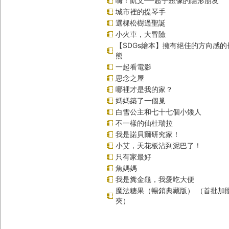
嗨！凱文──超乎想像的隱形朋友
城市裡的提琴手
選棵松樹過聖誕
小火車，大冒險
【SDGs繪本】擁有絕佳的方向感
熊
一起看電影
思念之屋
哪裡才是我的家？
媽媽築了一個巢
白雪公主和七十七個小矮人
不一樣的仙杜瑞拉
我是諾貝爾研究家！
小艾，天花板沾到泥巴了！
只有家最好
魚媽媽
我是糞金龜，我愛吃大便
魔法糖果（暢銷典藏版） （首批加
夾）