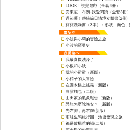
LOOK！視覺遊戲（全套4冊）
安東尼．布朗-我愛閱讀（全套3冊
過節囉！傳統節日情境立體書(2冊)
寶寶洗澡書（3本）：形狀、顏色、
小波與小莉的冒險之旅
小波的羅曼史
我最喜歡洗澡了
小根和小秋
我的小雞雞（新版）
小精子的大冒險
在圓木橋上搖晃（新版）
白雲麵包（二版）
山田家的氣象報告（新版）
恐龍怎麼說晚安？（新版）
先左腳，再右腳(新版)
雨蛙生態旅行團：池塘發現之旅
都是放屁惹的禍(二版)
霍金斯的恐龍世界