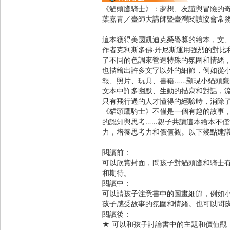
《貓頭鷹騎士》：夢想、友誼與冒險的
葉嘉青／臺師大講師暨臺灣閱讀協會常
這本獲得美國凱迪克榮譽獎的繪本，文
作者克利斯多佛‧丹尼斯運用強烈的對比
了不同的色調來營造特殊的氛圍和情緒
也描繪出許多文字以外的細節，例如從
報、照片、玩具、書籍……顯現小貓頭
文本中許多幽默、生動的描寫和對話，
只有飛行過的人才懂得的經驗時，消除
《貓頭鷹騎士》不僅是一個有趣的故事
的認知與思考……親子共讀這本繪本不
力，培養思考力和價值觀。以下幾點建
閱讀前：
可以欣賞封面，問孩子對貓頭鷹和騎士
和期待。
閱讀中：
可以請孩子注意書中的圖畫細節，例如
孩子感受故事的氛圍和情緒。也可以問
閱讀後：
★ 可以和孩子討論書中的主題和價值觀