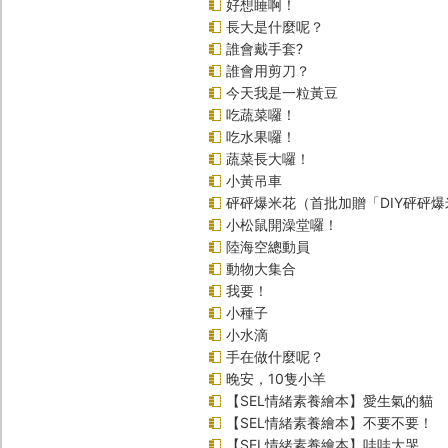
好想睡啊！
長大是什麼呢？
誰會戴手套?
誰會用剪刀？
今天我是一粒黃豆
吃蔬菜囉！
吃水果囉！
蔬菜長大囉！
小黃吊車
砰砰爆米花（首批加贈「DIY砰砰
小松鼠開澡堂囉！
陸海空總動員
動物大集合
我要！
小種子
小水滴
手在做什麼呢？
晚安，10隻小羊
【SEL情緒素養繪本】愛生氣的貓
【SEL情緒素養繪本】不要不要！
【SEL情緒素養繪本】哇哇大哭