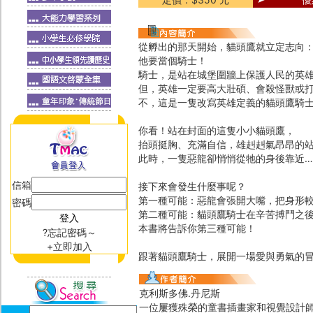
從孵出的那天開始，貓頭鷹就立定志向
他要當個騎士！
騎士，是站在城堡圍牆上保護人民的英
但，英雄一定要高大壯碩、會殺怪獸或
不，這是一隻改寫英雄定義的貓頭鷹騎
你看！站在封面的這隻小小貓頭鷹，
抬頭挺胸、充滿自信，雄赳赳氣昂昂的
此時，一隻惡龍卻悄悄從牠的身後靠近…
信箱
接下來會發生什麼事呢？
第一種可能：惡龍會張開大嘴，把身形
密碼
第二種可能：貓頭鷹騎士在辛苦搏鬥之
本書將告訴你第三種可能！
?忘記密碼～
+立即加入
跟著貓頭鷹騎士，展開一場愛與勇氣的
克利斯多佛.丹尼斯
一位屢獲殊榮的童書插畫家和視覺設計師。他創作的第一