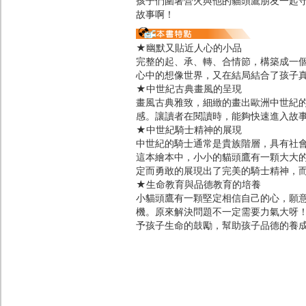
孩子們圍著營火與他的貓頭鷹朋友一起
故事啊！
★幽默又貼近人心的小品
完整的起、承、轉、合情節，構築成一
心中的想像世界，又在結局結合了孩子
★中世紀古典畫風的呈現
畫風古典雅致，細緻的畫出歐洲中世紀
感。讓讀者在閱讀時，能夠快速進入故
★中世紀騎士精神的展現
中世紀的騎士通常是貴族階層，具有社
這本繪本中，小小的貓頭鷹有一顆大大
定而勇敢的展現出了完美的騎士精神，
★生命教育與品德教育的培養
小貓頭鷹有一顆堅定相信自己的心，願
機。原來解決問題不一定需要力氣大呀
予孩子生命的鼓勵，幫助孩子品德的養