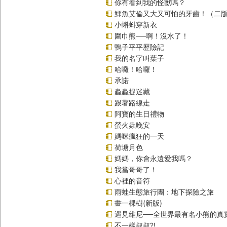
你有看到我的怪獸嗎？
鱷魚艾倫又大又可怕的牙齒！（二
小蝌蚪穿新衣
圍巾熊──啊！沒水了！
鴨子平平歷險記
我的名字叫葉子
哈囉！哈囉！
承諾
蟲蟲捉迷藏
跟著路線走
阿寶的生日禮物
螢火蟲晚安
媽咪瘋狂的一天
荷塘月色
媽媽，你會永遠愛我嗎？
我當哥哥了！
心裡的音符
雨蛙生態旅行團：地下探險之旅
畫一棵樹(新版)
遇見維尼──全世界最有名小熊的真
不一樣叔叔?!