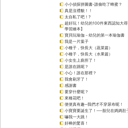
小小偵探拼圖書-誰偷吃了蜂蜜？
真是沒禮貌！！
太自私了吧！?
超好玩！幼兒的100件東西認知大
學習繪本】
寶貝玩瑜伽－幼兒的第一本瑜伽書
我是一片葉子
小種子，快長大（蔬菜篇）
小種子，快長大（水果篇）
小女生上廁所了！
是誰在跳呢？
小心！誰在那裡？
我會刷牙了！
感謝書
要穿什麼呢？
來種花吧！
便便真有趣─我們才不穿尿布呢！
小寶寶要誕生了！──胎兒在媽媽肚
嚇我一大跳！
好棒的驚喜！