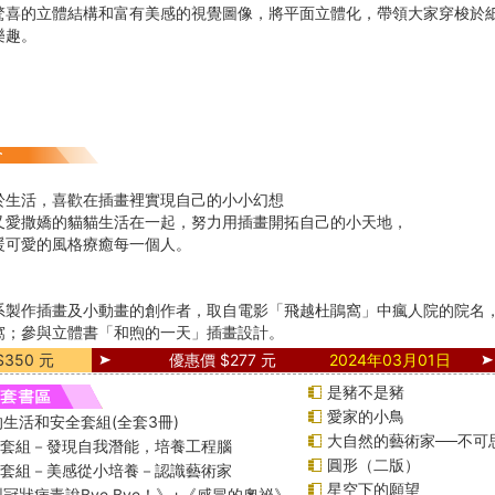
驚喜的立體結構和富有美感的視覺圖像，將平面立體化，帶領大家穿梭於
樂趣。
於生活，喜歡在插畫裡實現自己的小小幻想
又愛撒嬌的貓貓生活在一起，努力用插畫開拓自己的小天地，
暖可愛的風格療癒每一個人。
系製作插畫及小動畫的創作者，取自電影「飛越杜鵑窩」中瘋人院的院名
窩；參與立體書「和煦的一天」插畫設計。
350 元
優惠價 $277 元
2024年03月01日
是豬不是豬
愛家的小鳥
生活和安全套組(全套3冊)
大自然的藝術家──不可
綱套組－發現自我潛能，培養工程腦
圓形（二版）
綱套組－美感從小培養－認識藝術家
星空下的願望
冠狀病毒說Bye Bye！》+《感冒的奧祕》