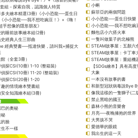
小蝌
綱套組－探索自我，認識個人特質
蘇菲亞的兩個問題
多夫繪本精選(3冊)《小小恐龍──蛋生日
小小恐龍──蛋生日快樂
《小小恐龍──我不想吃豌豆！》+《嗨！
小小恐龍──我不想吃豌
─超乎想像的隱形朋友》
麵包店小六搭火車
的睡前故事繪本組(2冊)
一隻叫做葉子的北極熊
義史經典人生三部曲
STEAM故事屋：五顏六色
f Lee 經典雙書──抵達快樂，請叫我+捕捉大
孩
STEAM故事屋：卡丁車
族館（全套3冊）
STEAM故事屋：重組
探CSI(10冊) 1-10 (整箱裝)
【SDGs繪本】具有高
大象
探CSI(10冊) 11-20 (整箱裝)
一本沒有故事的書
探CSI(20冊) 1-20
和新型冠狀病毒說Bye B
有趣的情境繪本雙書組
像我這樣的一隻獅子(二版
安全知識繪本組(3冊)
禁止黑暗的國王
森林小熊的音樂會
嘴巴的奧秘
月亮──夜晚擁抱的世界
奧秘
大男孩不哭
化的臉
愛德華的眼鏡
女生不一樣
我出生的這一天