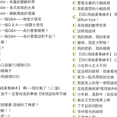
inside – 有趣的圖解科學
愛看名畫的小貓路易
inside – 各式各樣的火車
喜歡露營的小貓路易
inside – 圖解萬能的電腦
【SEL情緒素養繪本】
一個Q&A――便便大發現
說Bye-bye！
一個Q & A――病菌大發現
長頸鹿的數學世界
第一個Q&A——為什麼要睡覺？
請幫我撿球
第一個Q&A――為什麼要說對不起？
我的媽媽，我的爸爸
！擦！
嗷嗚，我是大野狼！
呢？
我的奶奶，我的爺爺
安
【SEL情緒素養繪本】 
路
【SEL情緒素養繪本】
口袋書(12冊附CD)
小右和小左大不同
你種橘子
從這裡到那裡－我會看
馬桶(附CD)
夜光—點亮黑暗的生物
了
聖誕老人的第一個聖誕
情緒素養繪本】 啊──我生氣了！(二版)
這就是藝術家!發現線外
！孩子一定要知道的事物【情境認知單字繪
小年糕，過新年（首批
偷走天空的海軍上將
探拼圖書-誰偷吃了蜂蜜？
了不起的消防栓
禮貌！！
等待發光的綠燈
吧！?