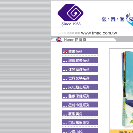
www.tmac.com.tw
定價：$