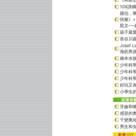
108課
羅伯．畢
快樂》+
凱文─
孩子最愛
長谷川
Jose
海的男
繪本水
少年科學偵
少年科學偵
少年科學偵
好玩又
小學生的
牙齒和
感冒的
千變萬
男生和