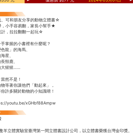
玩、可和朋友分享的動物立體書☆
帶，小手容易翻，家長小幫手★
設計，拉拉翻翻一起玩☆
一手掌握的小書裡有什麼呢？
變色龍」的海馬、
的海星、
的長頸鹿、
的大猩猩……
？當然不是！
動物等著你讓他們「動起來」，
訴你許多關於動物的小知識唷！
://youtu.be/xGHbf88Ampw
檬
半隻羊立體實驗室臺灣第一間立體書設計公司，以立體書榮獲台灣金印獎。