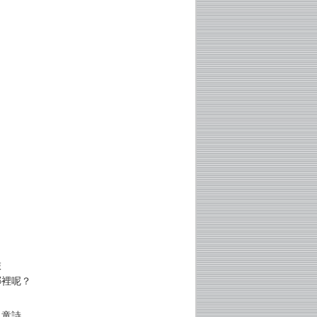
旅
哪裡呢？
典童詩