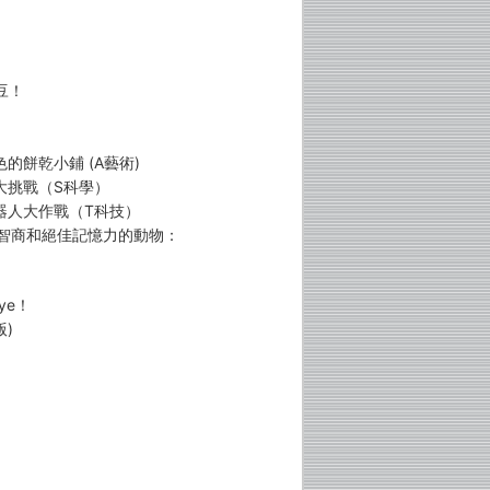
豆！
的餅乾小鋪 (A藝術)
大挑戰（S科學）
機器人大作戰（T科技）
度智商和絕佳記憶力的動物：
ye！
)