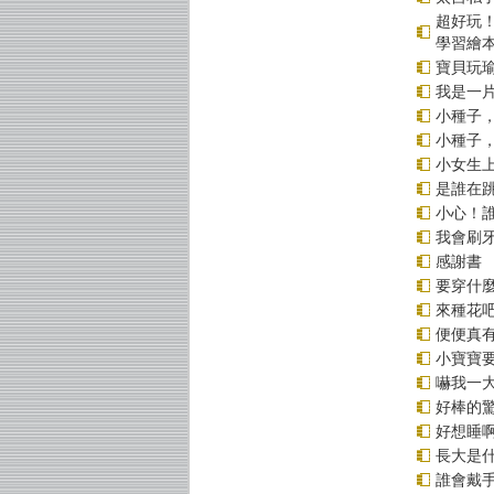
超好玩
學習繪
寶貝玩
我是一
小種子
小種子
小女生
是誰在
小心！
我會刷
感謝書
要穿什
來種花
便便真
小寶寶
嚇我一
好棒的
好想睡
長大是
誰會戴手