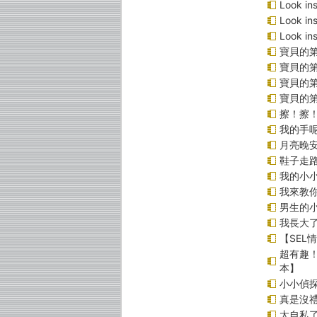
Look 
Look 
Look 
寶貝的第
寶貝的第
寶貝的
寶貝的
擦！擦
我的手
月亮晚
鞋子走
我的小小
我來教
男生的小
我長大
【SEL
超有趣
本】
小小偵
真是沒
太自私了