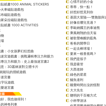
心情不好的小金
紙書1000 ANIMAL STICKERS
蒂蒂，快一點！
小火車磁貼遊戲包
好想好想見到你
巴布磁貼遊戲包
基因大冒險──雙胞胎與
險家朵拉磁貼遊戲包
好像在哪兒見過？
紙書 1000 ACTIVITIES
李歐納國王的泰迪熊
主
乘風翱翔的信天翁
動物
被歌聲喚醒的藍鳥
農場
爸爸的開學日
界
一起去棒球場！
戲書：小女孩夢幻狂想曲
要來一根香蕉嗎？
強迷宮遊戲書：挑戰邏輯專注力和眼力
我們是筷子
輯專注力和眼力：史上最強迷宮書2
我是吸管
創意：3D叢林派對立體卡片
大西老師
始就能玩的摺紙遊戲
綠色的星星
界迷宮書
鱷魚達利
r數字玩遊戲
睡覺時間出沒的怪獸
歡樂迷宮書
大大先生
聰明的千百種方式
扣好，我也做得到！
小杯學游泳
長的神奇列車
你要用壓歲錢買什麼呢