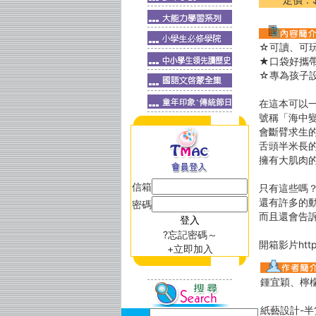
☆可讀、可
★口袋好攜
☆專為孩子
在這本可以
號稱「海中
會斷臂求生
舌頭半米長
擁有大肌肉
信箱
只有這些嗎
還有許多的
密碼
而且還會告
?忘記密碼～
開箱影片https
+立即加入
鍾宜穎、檸
紙藝設計-