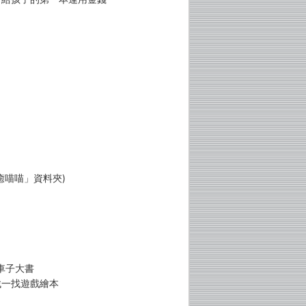
！
癒喵喵」資料夾)
車子大書
找一找遊戲繪本