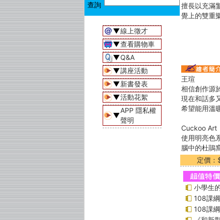
擅長以充滿
覺上的雙重
▼
線上徵才
▼
查看購物車
▼
Q&A
▼
講座活動
王瑄
▼
新書發表
相信創作源
▼
活動花絮
現在和話多
希望能用溫
APP 隱私權
▼
聲明
Cuckoo Art
使用明亮色
腦中的杜鵑
定價：$
小學生的
108課
108課
《和新型