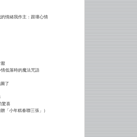
 我的情緒我作主：跟壞心情
討厭
 心情低落時的魔法咒語
地圖了
節
的驚喜
加贈「小年糕春聯三張」）