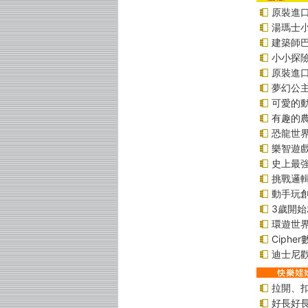
原裝進口貼
湯瑪士
建築師
小小探
原裝進口貼
夢幻公
可愛的
有趣的
恐龍世
樂智遊
史上最
挑戰邏
動手玩
3歲開
環遊世
Ciphe
迪士尼
拉開、
好長好