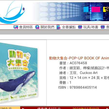
會員特區
關於我們
全臺據點
玩具/布書
動物大集合-POP-UP BOOK OF Anim
書號：
AC076458
作者：
鍾宜穎、檸檬/紙藝設計-
繪者：
王瑄、Cuckoo Art
規格：
12 × 14 cm × 24 頁 × 
冊數：
1
ISBN：
9789864405114
350 元
優惠價 $277 元
2024年03月01日