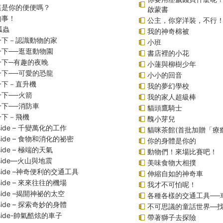
這是你的便便嗎？
啟蒙書
的事！
公主，你穿洋裝，不行
瓢蟲
我的神奇棉被
一下－認識動物的家
小班
一下──逛逛動物園
書店裡的小花
一下─有趣的夜晚
小蓮與柳樹少年
一下──可愛的恐龍
小小的回音
一下－直升機
我的夢幻學校
下──火箭
我的家人超級棒
下──消防車
貓頭鷹騎士
一下－飛機
醜小芽兒
inside – 千變萬化的工作
貓咪茶館(首批加贈「療
inside – 食物和消化的祕密
你的身體是你的
nside – 極端的天氣
動物們！來場比賽吧！
inside—火山與地震
美味食物大相撲
inside –神奇便利的交通工具
伸縮自如的神奇車
inside – 來來往往的機場
我才不可怕呢！
inside –揭開神祕的太空
各種各樣的交通工具──
inside – 探索奇妙的身體
不可思議的童話世界—
inside-帥氣酷炫的車子
帶著獅子去探險