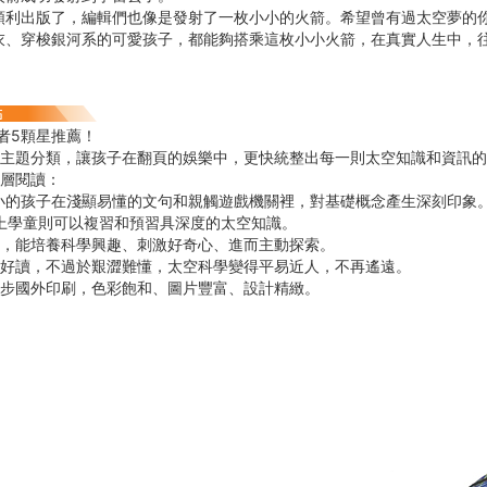
出版了，編輯們也像是發射了一枚小小的火箭。希望曾有過太空夢的你
衣、穿梭銀河系的可愛孩子，都能夠搭乘這枚小小火箭，在真實人生中，
讀者5顆星推薦！
的主題分類，讓孩子在翻頁的娛樂中，更快統整出每一則太空知識和資訊
齡層閱讀：
較小的孩子在淺顯易懂的文句和親觸遊戲機關裡，對基礎概念產生深刻印象
以上學童則可以複習和預習具深度的太空知識。
關，能培養科學興趣、刺激好奇心、進而主動探索。
、好讀，不過於艱澀難懂，太空科學變得平易近人，不再遙遠。
同步國外印刷，色彩飽和、圖片豐富、設計精緻。