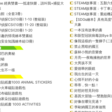
STEAM故事屋：五顏六
f Lee 經典雙書──抵達快樂，請叫我+捕捉大
孩
STEAM故事屋：卡丁
族館（全套3冊）
STEAM故事屋：重組
探CSI(10冊) 1-10 (整箱裝)
【SDGs繪本】具有高
大象
探CSI(10冊) 11-20 (整箱裝)
一本沒有故事的書
探CSI(20冊) 1-20
和新型冠狀病毒說Bye B
有趣的情境繪本雙書組
像我這樣的一隻獅子(二
安全知識繪本組(3冊)
禁止黑暗的國王
森林小熊的音樂會
嘴巴的奧秘
月亮──夜晚擁抱的世界
奧秘
大男孩不哭
化的臉
愛德華的眼鏡
女生不一樣
我出生的這一天
心情不好的小金
紙書1000 ANIMAL STICKERS
蒂蒂，快一點！
小火車磁貼遊戲包
好想好想見到你
巴布磁貼遊戲包
基因大冒險──雙胞胎與
險家朵拉磁貼遊戲包
好像在哪兒見過？
紙書 1000 ACTIVITIES
李歐納國王的泰迪熊
主