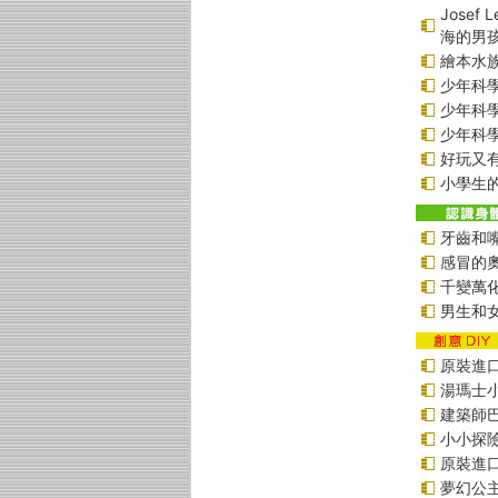
Jose
海的男
繪本水
少年科學偵
少年科學偵
少年科學偵
好玩又
小學生的
牙齒和
感冒的
千變萬
男生和
原裝進口貼
湯瑪士
建築師
小小探
原裝進口貼
夢幻公