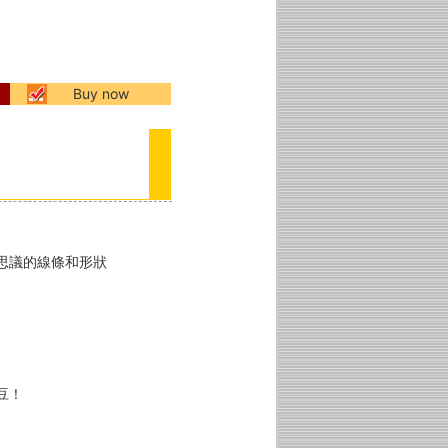
Buy now
思議的線條和形狀
豆！