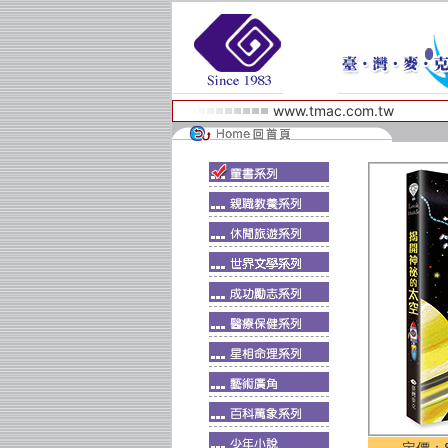
www.tmac.com.tw
定價：$