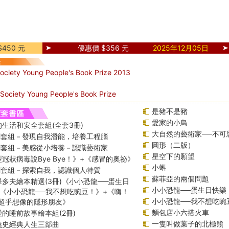
450 元
優惠價 $356 元
2025年12月05日
ociety Young People's Book Prize 2013
Society Young People's Book Prize
是豬不是豬
愛家的小鳥
生活和安全套組(全套3冊)
大自然的藝術家──不可
課綱套組－發現自我潛能，培養工程腦
圓形（二版）
課綱套組－美感從小培養－認識藝術家
星空下的願望
冠狀病毒說Bye Bye！》+《感冒的奧祕》
小蝌
課綱套組－探索自我，認識個人特質
蘇菲亞的兩個問題
多夫繪本精選(3冊)《小小恐龍──蛋生日
小小恐龍──蛋生日快樂
+《小小恐龍──我不想吃豌豆！》+《嗨！
小小恐龍──我不想吃豌
─超乎想像的隱形朋友》
麵包店小六搭火車
的睡前故事繪本組(2冊)
一隻叫做葉子的北極熊
義史經典人生三部曲