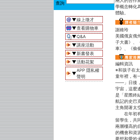
兩人的合作
學概念轉化
體驗。
▼
線上徵才
▼
查看購物車
謝維玲
美國俄亥俄州
▼
Q&A
子大書》、
▼
講座活動
車》、《偷
▼
新書發表
▼
活動花絮
編輯資訊
※和孩子在
APP 隱私權
▼
童年裡，有
聲明
——」日後
宇宙，這麼
是「星際終
航記的史巴
主角開著太
在年初有一
留學生，共
兩層樓高的
的機會和資
夢想和愛的