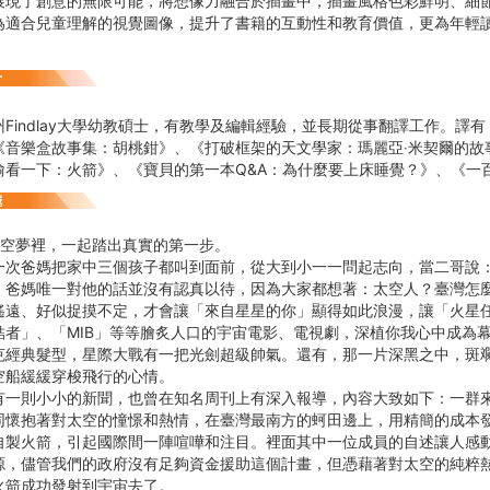
展現了創意的無限可能，將想像力融合於插畫中，插畫風格色彩鮮明、細
為適合兒童理解的視覺圖像，提升了書籍的互動性和教育價值，更為年輕
Findlay大學幼教碩士，有教學及編輯經驗，並長期從事翻譯工作。譯
《音樂盒故事集：胡桃鉗》、《打破框架的天文學家：瑪麗亞‧米契爾的故
偷看一下：火箭》、《寶貝的第一本Q&A：為什麼要上床睡覺？》、《一
太空夢裡，一起踏出真實的第一步。
一次爸媽把家中三個孩子都叫到面前，從大到小一一問起志向，當二哥說
，爸媽唯一對他的話並沒有認真以待，因為大家都想著：太空人？臺灣怎
遙遠、好似捉摸不定，才會讓「來自星星的你」顯得如此浪漫，讓「火星
結者」、「MIB」等等膾炙人口的宇宙電影、電視劇，深植你我心中成為
克經典髮型，星際大戰有一把光劍超級帥氣。還有，那一片深黑之中，斑
空船緩緩穿梭飛行的心情。
則小小的新聞，也曾在知名周刊上有深入報導，內容大致如下：一群來
同懷抱著對太空的憧憬和熱情，在臺灣最南方的蚵田邊上，用精簡的成本
自製火箭，引起國際間一陣喧嘩和注目。裡面其中一位成員的自述讓人感
源，儘管我們的政府沒有足夠資金援助這個計畫，但憑藉著對太空的純粹
火箭成功發射到宇宙去了。