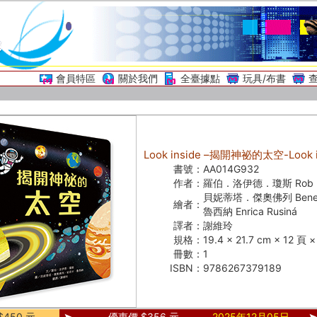
會員特區
關於我們
全臺據點
玩具/布書
Look inside –揭開神祕的太空-Look in
書號：
AA014G932
作者：
羅伯．洛伊德．瓊斯 Rob Ll
貝妮蒂塔．傑奧佛列 Benede
繪者：
魯西納 Enrica Rusiná
譯者：
謝維玲
規格：
19.4 × 21.7 cm × 12 頁
冊數：
1
ISBN：
9786267379189
450 元
優惠價 $356 元
2025年12月05日