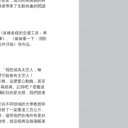
節豐富，成功的將困難的科
讀者帶來了生動有趣的閱讀
有《各種各樣的交通工具：車
事》、《偷偷看一下：消防
百件洋裝》等作品。
：「我想成為太空人，咻
麼可能會有太空人！
任務」這麼驚心動魄，甚至
幕幕經典。記得吧？星艦迷
斕眩目的星光裡，我們跟著
自不同領域的大學教授和
發射了一架重達三百公斤、
動：儘管他們在海外有更好
熱情，就這樣將這個滿載著