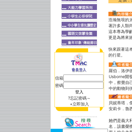
浩瀚無垠的
著許多人類
這本專為學
更是為將來
快來跟著這
的行星。
羅伯．洛伊德．瓊
Usborn
信箱
中，察覺自
密碼
中的動物到
?忘記密碼～
貝妮蒂塔．傑奧佛
+立即加入
安莉卡．魯西納 
她們是義大
名，該書榮獲 2