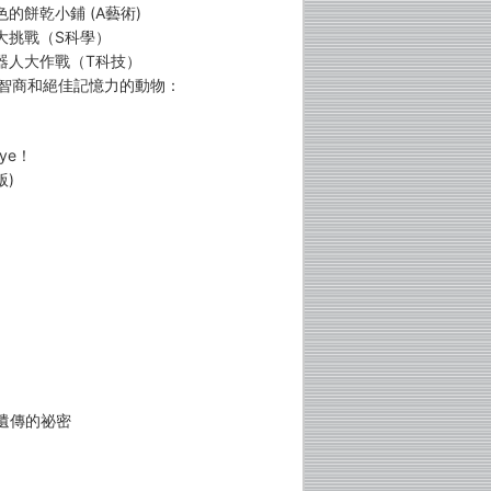
色的餅乾小鋪 (A藝術)
車大挑戰（S科學）
機器人大作戰（T科技）
度智商和絕佳記憶力的動物：
ye！
版)
遺傳的祕密