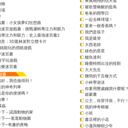
乘風翱翔的信天翁
動物
被歌聲喚醒的藍鳥
農場
爸爸的開學日
界
一起去棒球場！
戲書：小女孩夢幻狂想曲
要來一根香蕉嗎？
強迷宮遊戲書：挑戰邏輯專注力和眼力
我們是筷子
輯專注力和眼力：史上最強迷宮書2
我是吸管
創意：3D叢林派對立體卡片
大西老師
始就能玩的摺紙遊戲
綠色的星星
界迷宮書
鱷魚達利
r數字玩遊戲
睡覺時間出沒的怪獸
歡樂迷宮書
大大先生
聰明的千百種方式
扣好，我也做得到！
小杯學游泳
長的神奇列車
你要用壓歲錢買什麼呢
這是你的便便嗎？
啟蒙書
的事！
公主，你穿洋裝，不行
瓢蟲
我的神奇棉被
一下－認識動物的家
小班
一下──逛逛動物園
書店裡的小花
一下─有趣的夜晚
小蓮與柳樹少年