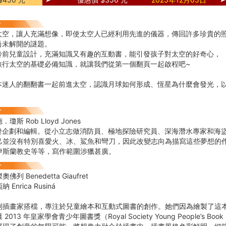
太空，讓人充滿想像，即使太空人已經利用先進的儀器，傳回許多珍貴的
尚未解開的謎題。
齡前兒童設計，充滿知識又有趣的互動書，能引發孩子對太空的好奇心，
旅行太空的基礎必備知識，就讓我們從第一個翻頁一起啟程吧~
本迷人的翻翻書一起前進太空，認識月球如何形成、恆星為什麼會發光，
斯 Rob Lloyd Jones
e開發企劃和編輯。從小立志做消防員、極地探險研究員、深海潛水專家和海
己並沒有特別喜愛火、冰、鯊魚和彎刀，因此改變志向為描寫這些夢想的
伊斯蘭教史等等，寫作範圍涉獵甚廣。
列 Benedetta Giaufret
Enrica Rusiná
利插畫家搭檔，專注於兒童繪本和互動式圖書的創作。她們因為繪製了這
013 年皇家學會青少年圖書獎（Royal Society Young People’s Book 