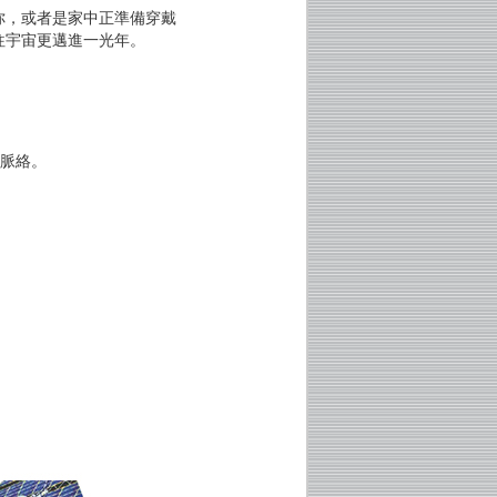
，或者是家中正準備穿戴
往宇宙更邁進一光年。
的脈絡。
。