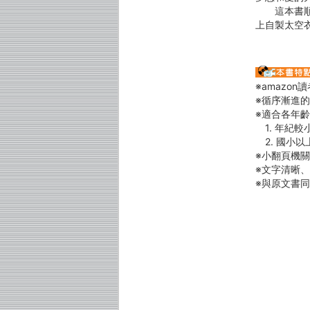
這本書順利
上自製太空
※amazon
※循序漸進
※適合各年
1. 年紀
2. 國小
※小翻頁機
※文字清晰
※與原文書