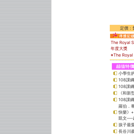
定價：$
The Royal S
年度大獎
※The Royal 
小學生的
108
108
《和新型
108
羅伯．畢
快樂》
凱文─
孩子最愛
長谷川