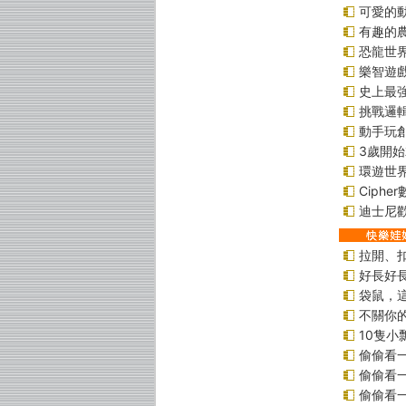
可愛的
有趣的
恐龍世
樂智遊
史上最
挑戰邏
動手玩
3歲開
環遊世
Ciphe
迪士尼
拉開、
好長好
袋鼠，
不關你
10隻小
偷偷看
偷偷看
偷偷看