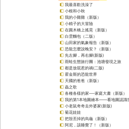
我最喜歡洗澡了
小根和小秋
我的小雞雞（新版）
小精子的大冒險
在圓木橋上搖晃（新版）
白雲麵包（二版）
山田家的氣象報告（新版）
恐龍怎麼說晚安？（新版）
先左腳，再右腳(新版)
雨蛙生態旅行團：池塘發現之旅
都是放屁惹的禍(二版)
霍金斯的恐龍世界
天國的爸爸（新版）
蟲之歌
各種各樣的家──家庭大書（新版）
我的第1本地圖繪本――看地圖認識
小老鼠奇奇去外婆家(新版)
菊花娃娃
把殼丟掉的烏龜（新版）
阿尼，該睡覺了！（新版）