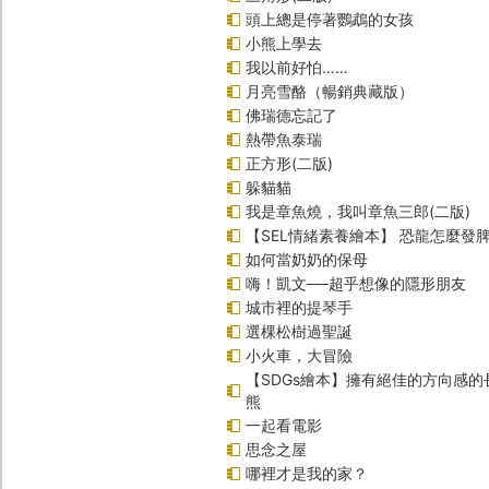
頭上總是停著鸚鵡的女孩
小熊上學去
我以前好怕……
月亮雪酪（暢銷典藏版）
佛瑞德忘記了
熱帶魚泰瑞
正方形(二版)
躲貓貓
我是章魚燒，我叫章魚三郎(二版)
【SEL情緒素養繪本】 恐龍怎麼發脾
如何當奶奶的保母
嗨！凱文──超乎想像的隱形朋友
城市裡的提琴手
選棵松樹過聖誕
小火車，大冒險
【SDGs繪本】擁有絕佳的方向感
熊
一起看電影
思念之屋
哪裡才是我的家？