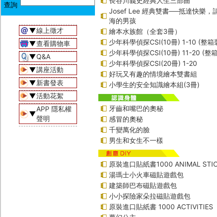
長谷川義史經典人生三部曲
Josef Lee 經典雙書──抵達快樂
海的男孩
▼
線上徵才
繪本水族館（全套3冊）
少年科學偵探CSI(10冊) 1-10 (整箱
▼
查看購物車
少年科學偵探CSI(10冊) 11-20 (整
▼
Q&A
少年科學偵探CSI(20冊) 1-20
▼
講座活動
好玩又有趣的情境繪本雙書組
▼
新書發表
小學生的安全知識繪本組(3冊)
▼
活動花絮
牙齒和嘴巴的奧秘
APP 隱私權
▼
聲明
感冒的奧秘
千變萬化的臉
男生和女生不一樣
原裝進口貼紙書1000 ANIMAL STIC
湯瑪士小火車磁貼遊戲包
建築師巴布磁貼遊戲包
小小探險家朵拉磁貼遊戲包
原裝進口貼紙書 1000 ACTIVITIES