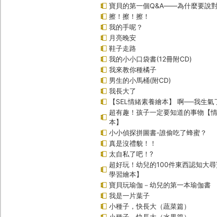
寶貝的第一個Q&A――為什麼要說
擦！擦！擦！
我的手呢？
月亮晚安
鞋子走路
我的小小口袋書(12冊附CD)
我來教你種橘子
男生的小馬桶(附CD)
我長大了
【SEL情緒素養繪本】 啊──我生氣
超有趣！孩子一定要知道的事物【
本】
小小偵探拼圖書-誰偷吃了蜂蜜？
真是沒禮貌！！
太自私了吧！?
超好玩！幼兒的100件東西認知大
學習繪本】
寶貝玩瑜伽－幼兒的第一本瑜伽書
我是一片葉子
小種子，快長大（蔬菜篇）
小種子，快長大（水果篇）