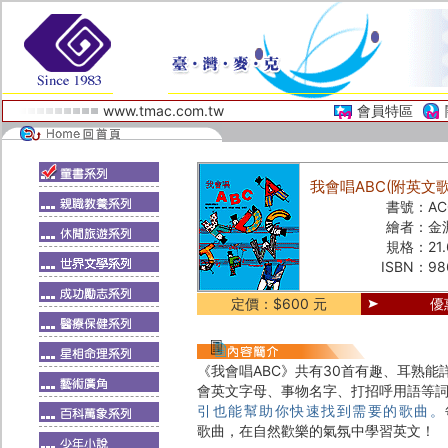
www.tmac.com.tw
會員特區
我會唱ABC(附英文歌
書號：
AC
繪者：
金
規格：
21
ISBN：
98
定價：$600 元
優
《我會唱ABC》共有30首有趣、耳熟
會英文字母、事物名字、打招呼用語等
引也能幫助你快速找到需要的歌曲。
歌曲，在自然歡樂的氣氛中學習英文！