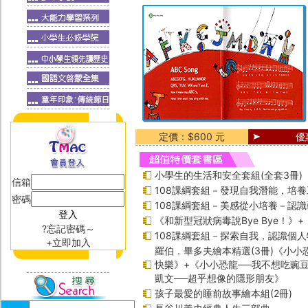
定價：$600 元
優
小學生的生活和安全套組(全套3冊)
信箱
108課綱套組－發現自我潛能，培
密碼
108課綱套組－美感從小培養－認
《和新型冠狀病毒說Bye Bye！》
?忘記密碼～
108課綱套組－探索自我，認識個人
+立即加入
羅伯．畢多夫繪本精選(3冊)《小小
快樂》+《小小恐龍──我不想吃豌
凱文──超乎想像的隱形朋友》
孩子最愛的睡前故事繪本組(2冊)