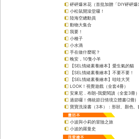
砰砰爆米花（首批加贈「DIY砰砰
小松鼠開澡堂囉！
陸海空總動員
動物大集合
我要！
小種子
小水滴
手在做什麼呢？
晚安，10隻小羊
【SEL情緒素養繪本】愛生氣的貓
【SEL情緒素養繪本】不要不要！
【SEL情緒素養繪本】哇哇大哭
LOOK！視覺遊戲（全套4冊）
安東尼．布朗-我愛閱讀（全套3冊
過節囉！傳統節日情境立體書(2冊)
寶寶洗澡書（3本）：形狀、顏色、
小波與小莉的冒險之旅
小波的羅曼史