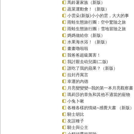
馬鈴薯家族（新版）
蔬菜運動會！（新版）
小雲朵(新版)小小的雲，大大的事
雨蛙生態旅行團：空中驚險之旅
雨蛙生態旅行團：雪地冒險之旅
媽媽做給你（新版）
水果海水浴！（新版）
畫畫嚕啦啦
我爸爸超級厲害！
我討厭去幼兒園(二版)
誰吃了我的蘋果？（新版）
拉封丹寓言
幸運的內德
月亮變變變─我的第一本月亮觀察書
瑪莉莎的章魚和其他不適當的寵物
小兔卜啾
各種各樣的情緒~感覺大書 （新版）
騎士胡比
友誼種子
騎士與公主
小貓頭鷹的冒險