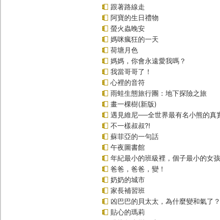
跟著路線走
阿寶的生日禮物
螢火蟲晚安
媽咪瘋狂的一天
荷塘月色
媽媽，你會永遠愛我嗎？
我當哥哥了！
心裡的音符
雨蛙生態旅行團：地下探險之旅
畫一棵樹(新版)
遇見維尼──全世界最有名小熊的真
不一樣叔叔?!
蘇菲亞的一句話
午夜圖書館
年紀最小的班級裡，個子最小的女孩(
爸爸，爸爸，變！
奶奶的城市
家長補習班
凶巴巴的貝太太，為什麼變和氣了
貼心的瑪莉