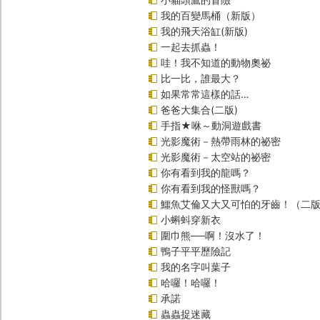
我的百變馬桶（新版）
我的飛天浴缸(新版)
一起去抓蟲！
哇！我不知道的動物奧祕
比一比，誰最大？
如果常常這樣的話…
爸爸大集合(二版)
手指★咻～動洞遊戲書
光影魔術－熱帶雨林的祕密
光影魔術－太空站的祕密
你有看到我的龍嗎？
你有看到我的怪獸嗎？
鱷魚艾倫又大又可怕的牙齒！（二
小蝌蚪穿新衣
圍巾熊──啊！沒水了！
鴨子平平歷險記
我的名字叫葉子
哈囉！哈囉！
承諾
蟲蟲捉迷藏