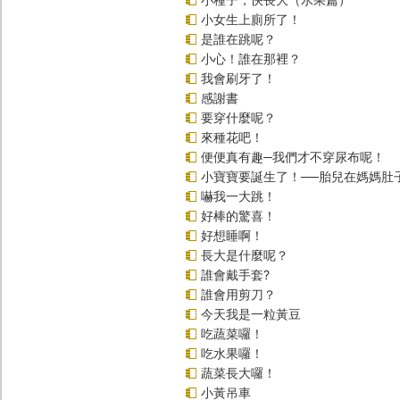
小女生上廁所了！
是誰在跳呢？
小心！誰在那裡？
我會刷牙了！
感謝書
要穿什麼呢？
來種花吧！
便便真有趣─我們才不穿尿布呢！
小寶寶要誕生了！──胎兒在媽媽肚
嚇我一大跳！
好棒的驚喜！
好想睡啊！
長大是什麼呢？
誰會戴手套?
誰會用剪刀？
今天我是一粒黃豆
吃蔬菜囉！
吃水果囉！
蔬菜長大囉！
小黃吊車