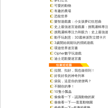
夢幻公主
可愛的動物
有趣的農場
恐龍世界
樂智遊戲書：小女孩夢幻狂想曲
史上最強迷宮遊戲書：挑戰邏輯專
挑戰邏輯專注力和眼力：史上最強迷
動手玩創意：3D叢林派對立體卡片
3歲開始就能玩的摺紙遊戲
環遊世界迷宮書
Cipher數字玩遊戲
迪士尼歡樂迷宮書
拉開、扣好，我也做得到！
好長好長的神奇列車
袋鼠，這是你的便便嗎？
不關你的事！
10隻小瓢蟲
偷偷看一下－認識動物的家
偷偷看一下──逛逛動物園
偷偷看一下─有趣的夜晚