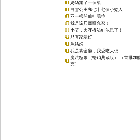
媽媽築了一個巢
白雪公主和七十七個小矮人
不一樣的仙杜瑞拉
我是諾貝爾研究家！
小艾，天花板沾到泥巴了！
只有家最好
魚媽媽
我是糞金龜，我愛吃大便
魔法糖果（暢銷典藏版） （首批加
夾）