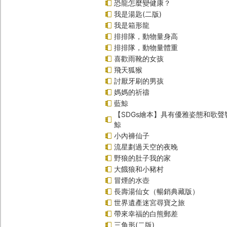
恐龍怎麼變健康？
我是湯匙(二版)
我是箱形龍
排排隊，動物量身高
排排隊，動物量體重
喜歡雨靴的女孩
飛天狐猴
討厭牙刷的男孩
媽媽的祈禱
藍鯨
【SDGs繪本】具有優雅姿態和歌
鯨
小內褲仙子
流星劃過天空的夜晚
野狼的肚子我的家
大餓狼和小豬村
冒煙的水壺
長壽湯仙女（暢銷典藏版）
世界遺產迷宮尋寶之旅
帶來幸福的白熊郵差
三角形(二版)