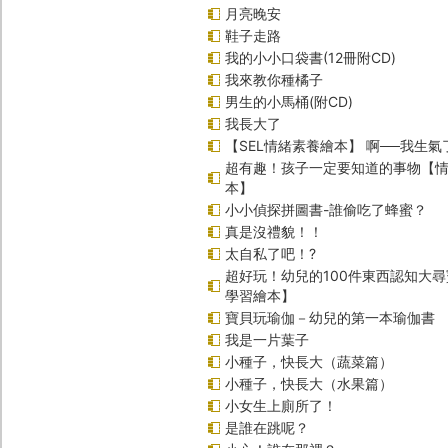
月亮晚安
鞋子走路
我的小小口袋書(12冊附CD)
我來教你種橘子
男生的小馬桶(附CD)
我長大了
【SEL情緒素養繪本】 啊──我生氣
超有趣！孩子一定要知道的事物【
本】
小小偵探拼圖書-誰偷吃了蜂蜜？
真是沒禮貌！！
太自私了吧！?
超好玩！幼兒的100件東西認知大
學習繪本】
寶貝玩瑜伽－幼兒的第一本瑜伽書
我是一片葉子
小種子，快長大（蔬菜篇）
小種子，快長大（水果篇）
小女生上廁所了！
是誰在跳呢？