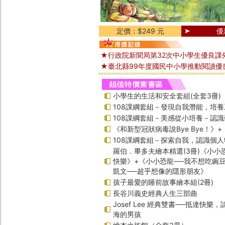
定價：$249 元
優
★行政院新聞局第32次中小學生優良課
★臺北縣99年度國民中小學推動閱讀優
小學生的生活和安全套組(全套3冊)
108課綱套組－發現自我潛能，培
108課綱套組－美感從小培養－認
《和新型冠狀病毒說Bye Bye！》
108課綱套組－探索自我，認識個人
羅伯．畢多夫繪本精選(3冊)《小小
快樂》+《小小恐龍──我不想吃豌
凱文──超乎想像的隱形朋友》
孩子最愛的睡前故事繪本組(2冊)
長谷川義史經典人生三部曲
Josef Lee 經典雙書──抵達快樂
海的男孩