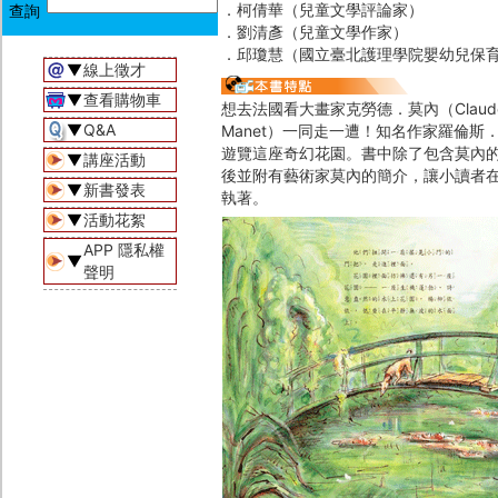
．柯倩華（兒童文學評論家）
．劉清彥（兒童文學作家）
．邱瓊慧（國立臺北護理學院嬰幼兒保
▼
線上徵才
▼
查看購物車
想去法國看大畫家克勞德．莫內（Claud
▼
Q&A
Manet）一同走一遭！知名作家羅倫斯
遊覽這座奇幻花園。書中除了包含莫內
▼
講座活動
後並附有藝術家莫內的簡介，讓小讀者
▼
新書發表
執著。
▼
活動花絮
APP 隱私權
▼
聲明