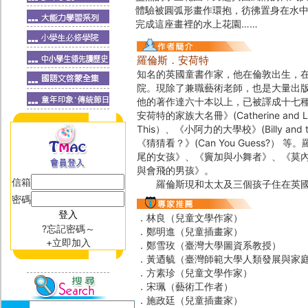
體驗被圓弧形畫作環抱，彷彿置身在水
完成這座畫裡的水上花園……
羅倫斯．安荷特
知名的英國童書作家，他在倫敦出生，
院。現除了兼職藝術老師，也是大量出
他的著作達六十本以上，已被譯成十七
安荷特的家族大名冊》(Catherine and Laure
This）、《小阿力的大學校》(Billy and th
《猜猜看？》(Can You Guess
尾的女孩》、《竇加與小舞者》、《莫
與會飛的男孩》。
信箱
羅倫斯現和太太及三個孩子住在英國
密碼
．林良（兒童文學作家）
?忘記密碼～
．鄭明進（兒童插畫家）
+立即加入
．鄭雪玫（臺灣大學圖資系教授）
．黃迺毓（臺灣師範大學人類發展與家
．方素珍（兒童文學作家）
．宋珮（藝術工作者）
．施政廷（兒童插畫家）