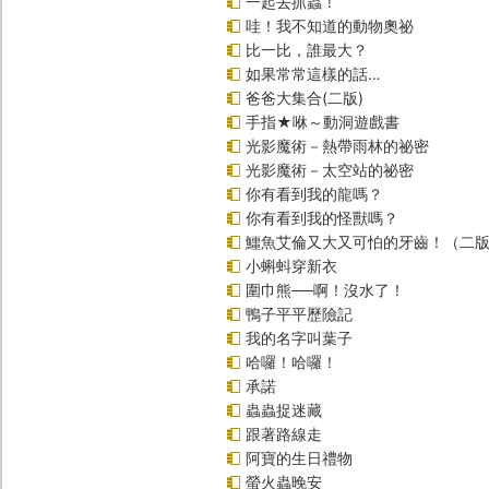
一起去抓蟲！
哇！我不知道的動物奧祕
比一比，誰最大？
如果常常這樣的話…
爸爸大集合(二版)
手指★咻～動洞遊戲書
光影魔術－熱帶雨林的祕密
光影魔術－太空站的祕密
你有看到我的龍嗎？
你有看到我的怪獸嗎？
鱷魚艾倫又大又可怕的牙齒！（二
小蝌蚪穿新衣
圍巾熊──啊！沒水了！
鴨子平平歷險記
我的名字叫葉子
哈囉！哈囉！
承諾
蟲蟲捉迷藏
跟著路線走
阿寶的生日禮物
螢火蟲晚安