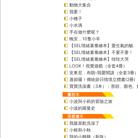
動物大集合
我要！
小種子
小水滴
手在做什麼呢？
晚安，10隻小羊
【SEL情緒素養繪本】愛生氣的貓
【SEL情緒素養繪本】不要不要！
【SEL情緒素養繪本】哇哇大哭
LOOK！視覺遊戲（全套4冊）
安東尼．布朗-我愛閱讀（全套3冊
過節囉！傳統節日情境立體書(2冊)
寶寶洗澡書（3本）：形狀、顏色、
小波與小莉的冒險之旅
小波的羅曼史
我最喜歡洗澡了
小根和小秋
我的小雞雞（新版）