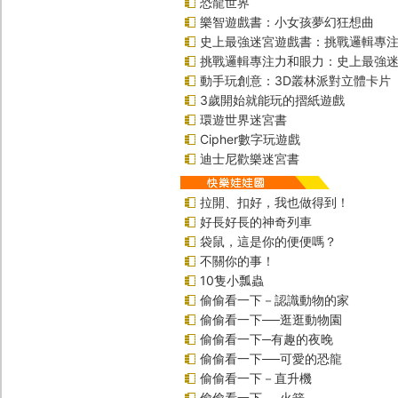
恐龍世界
樂智遊戲書：小女孩夢幻狂想曲
史上最強迷宮遊戲書：挑戰邏輯專
挑戰邏輯專注力和眼力：史上最強迷
動手玩創意：3D叢林派對立體卡片
3歲開始就能玩的摺紙遊戲
環遊世界迷宮書
Cipher數字玩遊戲
迪士尼歡樂迷宮書
拉開、扣好，我也做得到！
好長好長的神奇列車
袋鼠，這是你的便便嗎？
不關你的事！
10隻小瓢蟲
偷偷看一下－認識動物的家
偷偷看一下──逛逛動物園
偷偷看一下─有趣的夜晚
偷偷看一下──可愛的恐龍
偷偷看一下－直升機
偷偷看一下──火箭