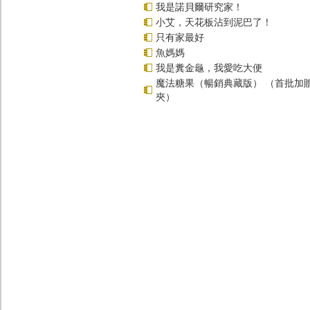
我是諾貝爾研究家！
小艾，天花板沾到泥巴了！
只有家最好
魚媽媽
我是糞金龜，我愛吃大便
魔法糖果（暢銷典藏版） （首批加
夾）