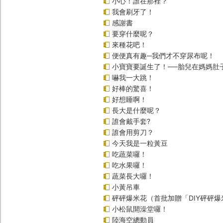
小心！誰在那裡？
我會刷牙了！
感謝書
要穿什麼呢？
來種花吧！
便便真有趣─我們才不穿尿布呢！
小寶寶要誕生了！──胎兒在媽媽肚
嚇我一大跳！
好棒的驚喜！
好想睡啊！
長大是什麼呢？
誰會戴手套?
誰會用剪刀？
今天我是一粒黃豆
吃蔬菜囉！
吃水果囉！
蔬菜長大囉！
小黃吊車
砰砰爆米花（首批加贈「DIY砰砰
小松鼠開澡堂囉！
陸海空總動員