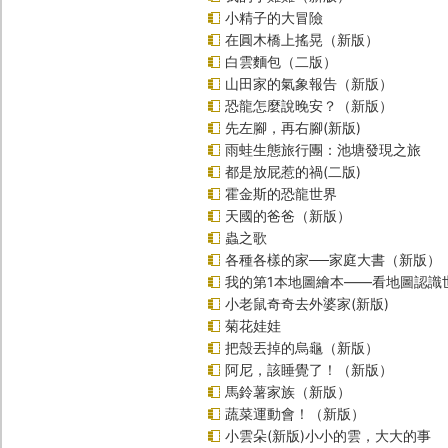
小精子的大冒險
在圓木橋上搖晃（新版）
白雲麵包（二版）
山田家的氣象報告（新版）
恐龍怎麼說晚安？（新版）
先左腳，再右腳(新版)
雨蛙生態旅行團：池塘發現之旅
都是放屁惹的禍(二版)
霍金斯的恐龍世界
天國的爸爸（新版）
蟲之歌
各種各樣的家──家庭大書（新版）
我的第1本地圖繪本――看地圖認識
小老鼠奇奇去外婆家(新版)
菊花娃娃
把殼丟掉的烏龜（新版）
阿尼，該睡覺了！（新版）
馬鈴薯家族（新版）
蔬菜運動會！（新版）
小雲朵(新版)小小的雲，大大的事