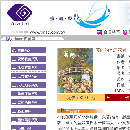
www.tmac.com.tw
會員特區
莫內的奇幻花園─克勞德
書號：
作者：
繪者：
譯者：
規格：
冊數：
ISBN：
定價：$249 元
優
小女孩茱莉和小狗羅伊，跟著媽媽一起
著，裡面的盆栽像樹木一樣高大。小女
盎然的水上花園，跨越異國風情的日式