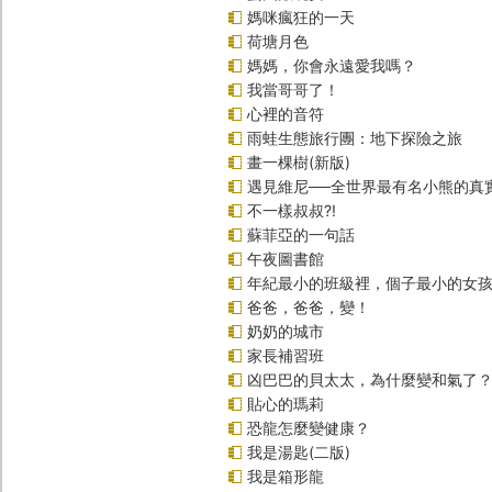
媽咪瘋狂的一天
荷塘月色
媽媽，你會永遠愛我嗎？
我當哥哥了！
心裡的音符
雨蛙生態旅行團：地下探險之旅
畫一棵樹(新版)
遇見維尼──全世界最有名小熊的真
不一樣叔叔?!
蘇菲亞的一句話
午夜圖書館
年紀最小的班級裡，個子最小的女孩(
爸爸，爸爸，變！
奶奶的城市
家長補習班
凶巴巴的貝太太，為什麼變和氣了
貼心的瑪莉
恐龍怎麼變健康？
我是湯匙(二版)
我是箱形龍