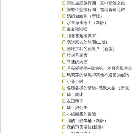
雨蛙生態旅行團：空中驚險之旅
雨蛙生態旅行團：雪地冒險之旅
媽媽做給你（新版）
水果海水浴！（新版）
畫畫嚕啦啦
我爸爸超級厲害！
我討厭去幼兒園(二版)
誰吃了我的蘋果？（新版）
拉封丹寓言
幸運的內德
月亮變變變─我的第一本月亮觀察書
瑪莉莎的章魚和其他不適當的寵物
小兔卜啾
各種各樣的情緒~感覺大書 （新版）
騎士胡比
友誼種子
騎士與公主
小貓頭鷹的冒險
我的百變馬桶（新版）
我的飛天浴缸(新版)