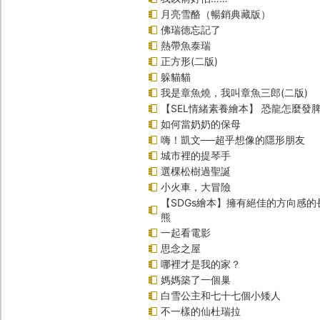
月亮雪酪（暢銷典藏版）
佛瑞德忘記了
熱帶魚泰瑞
正方形(二版)
躲貓貓
我是章魚燒，我叫章魚三郎(二版)
【SEL情緒素養繪本】 恐龍怎麼發脾
如何當奶奶的保母
嗨！凱文──超乎想像的隱形朋友
城市裡的提琴手
選棵松樹過聖誕
小火車，大冒險
【SDGs繪本】擁有絕佳的方向感
熊
一起看電影
思念之屋
哪裡才是我的家？
媽媽築了一個巢
白雪公主和七十七個小矮人
不一樣的仙杜瑞拉