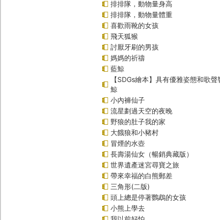
排排隊，動物量身高
排排隊，動物量體重
喜歡雨靴的女孩
飛天狐猴
討厭牙刷的男孩
媽媽的祈禱
藍鯨
【SDGs繪本】具有優雅姿態和歌
鯨
小內褲仙子
流星劃過天空的夜晚
野狼的肚子我的家
大餓狼和小豬村
冒煙的水壺
長壽湯仙女（暢銷典藏版）
世界遺產迷宮尋寶之旅
帶來幸福的白熊郵差
三角形(二版)
頭上總是停著鸚鵡的女孩
小熊上學去
我以前好怕……