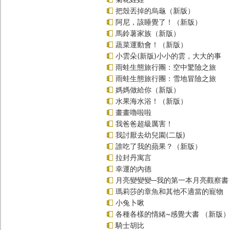
把殼丟掉的烏龜（新版）
阿尼，該睡覺了！（新版）
馬鈴薯家族（新版）
蔬菜運動會！（新版）
小雲朵(新版)小小的雲，大大的事
雨蛙生態旅行團：空中驚險之旅
雨蛙生態旅行團：雪地冒險之旅
媽媽做給你（新版）
水果海水浴！（新版）
畫畫嚕啦啦
我爸爸超級厲害！
我討厭去幼兒園(二版)
誰吃了我的蘋果？（新版）
拉封丹寓言
幸運的內德
月亮變變變─我的第一本月亮觀察書
瑪莉莎的章魚和其他不適當的寵物
小兔卜啾
各種各樣的情緒~感覺大書 （新版）
騎士胡比