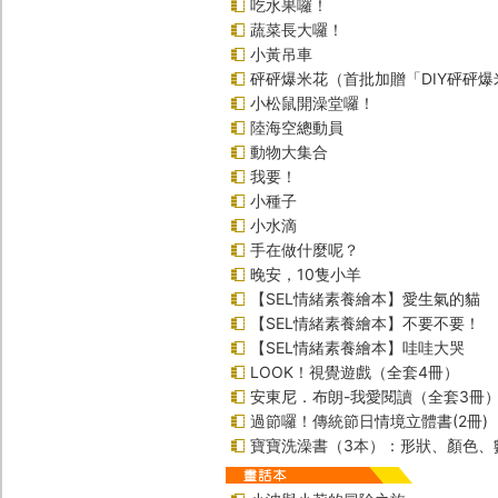
吃水果囉！
蔬菜長大囉！
小黃吊車
砰砰爆米花（首批加贈「DIY砰砰
小松鼠開澡堂囉！
陸海空總動員
動物大集合
我要！
小種子
小水滴
手在做什麼呢？
晚安，10隻小羊
【SEL情緒素養繪本】愛生氣的貓
【SEL情緒素養繪本】不要不要！
【SEL情緒素養繪本】哇哇大哭
LOOK！視覺遊戲（全套4冊）
安東尼．布朗-我愛閱讀（全套3冊
過節囉！傳統節日情境立體書(2冊)
寶寶洗澡書（3本）：形狀、顏色、