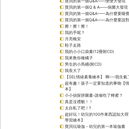
寶貝的第一個Q&A――便便大發現
寶貝的第一個Q & A――病菌大發現
寶貝的第一個Q&A——為什麼要睡
寶貝的第一個Q&A――為什麼要說
擦！擦！擦！
我的手呢？
月亮晚安
鞋子走路
我的小小口袋書(12冊附CD)
我來教你種橘子
男生的小馬桶(附CD)
我長大了
【SEL情緒素養繪本】 啊──我生氣
超有趣！孩子一定要知道的事物【
本】
小小偵探拼圖書-誰偷吃了蜂蜜？
真是沒禮貌！！
太自私了吧！?
超好玩！幼兒的100件東西認知大
學習繪本】
寶貝玩瑜伽－幼兒的第一本瑜伽書