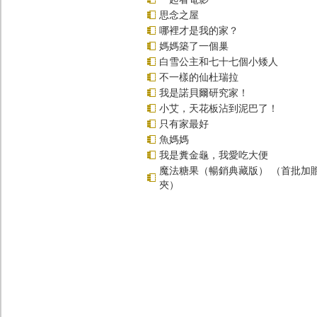
思念之屋
哪裡才是我的家？
媽媽築了一個巢
白雪公主和七十七個小矮人
不一樣的仙杜瑞拉
我是諾貝爾研究家！
小艾，天花板沾到泥巴了！
只有家最好
魚媽媽
我是糞金龜，我愛吃大便
魔法糖果（暢銷典藏版） （首批加
夾）