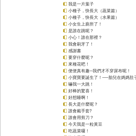
我是一片葉子
小種子，快長大（蔬菜篇）
小種子，快長大（水果篇）
小女生上廁所了！
是誰在跳呢？
小心！誰在那裡？
我會刷牙了！
感謝書
要穿什麼呢？
來種花吧！
便便真有趣─我們才不穿尿布呢！
小寶寶要誕生了！──胎兒在媽媽肚
嚇我一大跳！
好棒的驚喜！
好想睡啊！
長大是什麼呢？
誰會戴手套?
誰會用剪刀？
今天我是一粒黃豆
吃蔬菜囉！