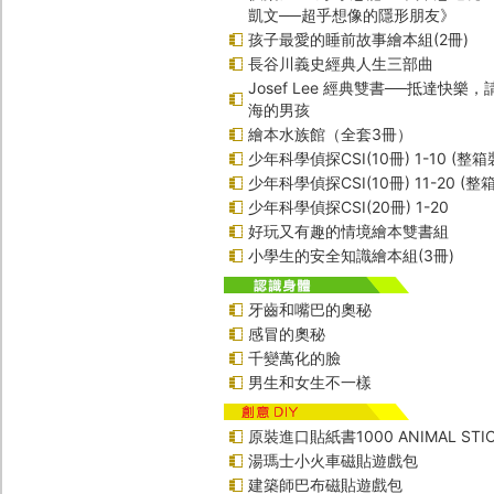
凱文──超乎想像的隱形朋友》
孩子最愛的睡前故事繪本組(2冊)
長谷川義史經典人生三部曲
Josef Lee 經典雙書──抵達快樂
海的男孩
繪本水族館（全套3冊）
少年科學偵探CSI(10冊) 1-10 (整箱
少年科學偵探CSI(10冊) 11-20 (整
少年科學偵探CSI(20冊) 1-20
好玩又有趣的情境繪本雙書組
小學生的安全知識繪本組(3冊)
牙齒和嘴巴的奧秘
感冒的奧秘
千變萬化的臉
男生和女生不一樣
原裝進口貼紙書1000 ANIMAL STIC
湯瑪士小火車磁貼遊戲包
建築師巴布磁貼遊戲包