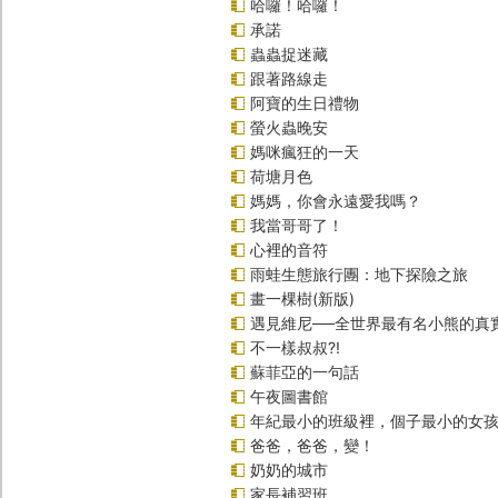
哈囉！哈囉！
承諾
蟲蟲捉迷藏
跟著路線走
阿寶的生日禮物
螢火蟲晚安
媽咪瘋狂的一天
荷塘月色
媽媽，你會永遠愛我嗎？
我當哥哥了！
心裡的音符
雨蛙生態旅行團：地下探險之旅
畫一棵樹(新版)
遇見維尼──全世界最有名小熊的真
不一樣叔叔?!
蘇菲亞的一句話
午夜圖書館
年紀最小的班級裡，個子最小的女孩(
爸爸，爸爸，變！
奶奶的城市
家長補習班