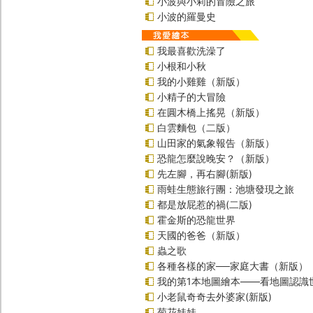
小波與小莉的冒險之旅
小波的羅曼史
我最喜歡洗澡了
小根和小秋
我的小雞雞（新版）
小精子的大冒險
在圓木橋上搖晃（新版）
白雲麵包（二版）
山田家的氣象報告（新版）
恐龍怎麼說晚安？（新版）
先左腳，再右腳(新版)
雨蛙生態旅行團：池塘發現之旅
都是放屁惹的禍(二版)
霍金斯的恐龍世界
天國的爸爸（新版）
蟲之歌
各種各樣的家──家庭大書（新版）
我的第1本地圖繪本――看地圖認識
小老鼠奇奇去外婆家(新版)
菊花娃娃