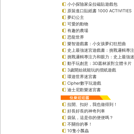
小小探險家朵拉磁貼遊戲包
原裝進口貼紙書 1000 ACTIVITIES
夢幻公主
可愛的動物
有趣的農場
恐龍世界
樂智遊戲書：小女孩夢幻狂想曲
史上最強迷宮遊戲書：挑戰邏輯專
挑戰邏輯專注力和眼力：史上最強迷
動手玩創意：3D叢林派對立體卡片
3歲開始就能玩的摺紙遊戲
環遊世界迷宮書
Cipher數字玩遊戲
迪士尼歡樂迷宮書
拉開、扣好，我也做得到！
好長好長的神奇列車
袋鼠，這是你的便便嗎？
不關你的事！
10隻小瓢蟲