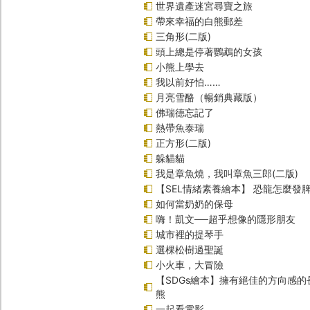
世界遺產迷宮尋寶之旅
帶來幸福的白熊郵差
三角形(二版)
頭上總是停著鸚鵡的女孩
小熊上學去
我以前好怕……
月亮雪酪（暢銷典藏版）
佛瑞德忘記了
熱帶魚泰瑞
正方形(二版)
躲貓貓
我是章魚燒，我叫章魚三郎(二版)
【SEL情緒素養繪本】 恐龍怎麼發脾
如何當奶奶的保母
嗨！凱文──超乎想像的隱形朋友
城市裡的提琴手
選棵松樹過聖誕
小火車，大冒險
【SDGs繪本】擁有絕佳的方向感
熊
一起看電影