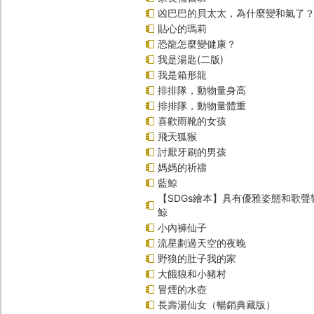
凶巴巴的貝太太，為什麼變和氣了
貼心的瑪莉
恐龍怎麼變健康？
我是湯匙(二版)
我是箱形龍
排排隊，動物量身高
排排隊，動物量體重
喜歡雨靴的女孩
飛天狐猴
討厭牙刷的男孩
媽媽的祈禱
藍鯨
【SDGs繪本】具有優雅姿態和歌
鯨
小內褲仙子
流星劃過天空的夜晚
野狼的肚子我的家
大餓狼和小豬村
冒煙的水壺
長壽湯仙女（暢銷典藏版）