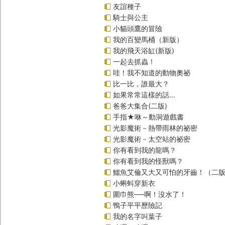
友誼種子
騎士與公主
小貓頭鷹的冒險
我的百變馬桶（新版）
我的飛天浴缸(新版)
一起去抓蟲！
哇！我不知道的動物奧祕
比一比，誰最大？
如果常常這樣的話…
爸爸大集合(二版)
手指★咻～動洞遊戲書
光影魔術－熱帶雨林的祕密
光影魔術－太空站的祕密
你有看到我的龍嗎？
你有看到我的怪獸嗎？
鱷魚艾倫又大又可怕的牙齒！（二
小蝌蚪穿新衣
圍巾熊──啊！沒水了！
鴨子平平歷險記
我的名字叫葉子