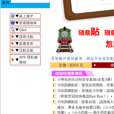
▼
線上徵才
▼
查看購物車
▼
Q&A
▼
講座活動
▼
新書發表
▼
活動花絮
APP 隱私權
背景圖片僅供參考，商品不含背景配
▼
聲明
定價：$250 元
優
小學生的生活和安全套組(全套3冊)
108課綱套組－發現自我潛能，培
108課綱套組－美感從小培養－認
《和新型冠狀病毒說Bye Bye！》
108課綱套組－探索自我，認識個人
羅伯．畢多夫繪本精選(3冊)《小小
快樂》+《小小恐龍──我不想吃豌