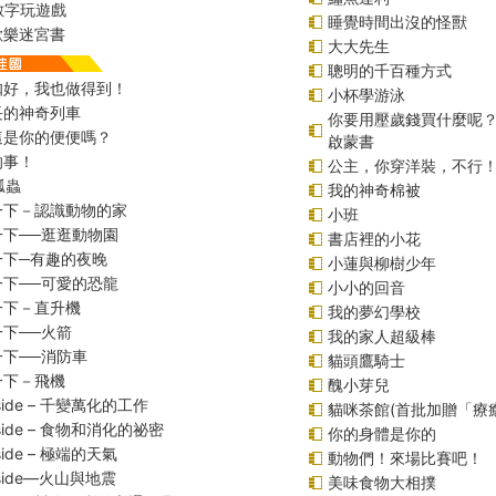
r數字玩遊戲
睡覺時間出沒的怪獸
歡樂迷宮書
大大先生
聰明的千百種方式
扣好，我也做得到！
小杯學游泳
長的神奇列車
你要用壓歲錢買什麼呢
這是你的便便嗎？
啟蒙書
的事！
公主，你穿洋裝，不行
瓢蟲
我的神奇棉被
一下－認識動物的家
小班
一下──逛逛動物園
書店裡的小花
一下─有趣的夜晚
小蓮與柳樹少年
一下──可愛的恐龍
小小的回音
一下－直升機
我的夢幻學校
下──火箭
我的家人超級棒
下──消防車
貓頭鷹騎士
一下－飛機
醜小芽兒
inside – 千變萬化的工作
貓咪茶館(首批加贈「療
inside – 食物和消化的祕密
你的身體是你的
nside – 極端的天氣
動物們！來場比賽吧！
inside—火山與地震
美味食物大相撲