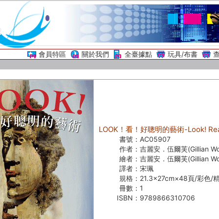
會員特區
關於我們
全臺據點
玩具/布書
LOOK！看！好聰明的藝術-Look! Really
書號：
AC05907
作者：
吉麗安．伍爾芙(Gillian Wol
繪者：
吉麗安．伍爾芙(Gillian Wol
譯者：
宋珮
規格：
21.3×27cm×48頁/彩色/
冊數：
1
ISBN：
9789866310706