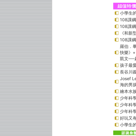
小學生的
108課
108課
《和新型
108課
羅伯．畢
快樂》+
凱文─
孩子最愛
長谷川
Jose
海的男
繪本水
少年科學偵
少年科學偵
少年科學偵
好玩又
小學生的