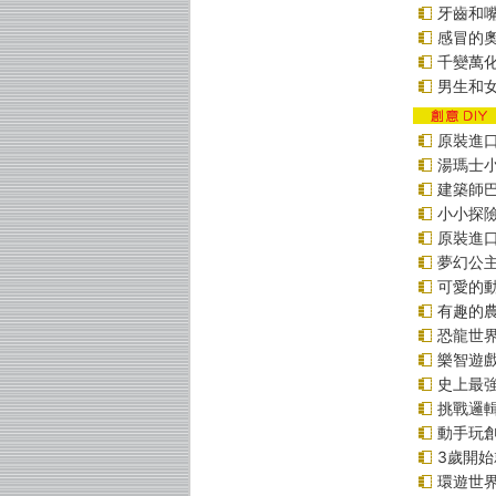
牙齒和
感冒的
千變萬
男生和
原裝進口貼
湯瑪士
建築師
小小探
原裝進口貼
夢幻公
可愛的
有趣的
恐龍世
樂智遊
史上最
挑戰邏
動手玩
3歲開
環遊世