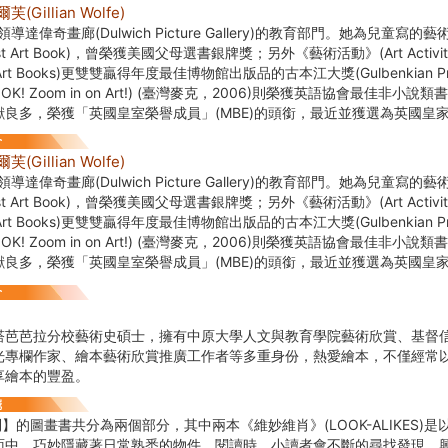
Gillian Wolfe)
領導達偉奇畫廊(Dulwich Picture Gallery)的教育部門。她為兒童
irst Art Book)，曾榮獲美國父母選書銀牌獎；另外《藝術活動》(Art Act
n’s Art Books)更雙雙贏得年度最佳博物館出版品的古本江大獎(Gulbenkian
OK! Zoom in on Art!) (臺灣麥克，2006)則榮獲英語協會最佳非小
獻良多，榮獲「英國皇室榮譽成員」(MBE)的頭銜，最近並獲選為英國皇
Gillian Wolfe)
領導達偉奇畫廊(Dulwich Picture Gallery)的教育部門。她為兒童
irst Art Book)，曾榮獲美國父母選書銀牌獎；另外《藝術活動》(Art Act
n’s Art Books)更雙雙贏得年度最佳博物館出版品的古本江大獎(Gulbenkian
OK! Zoom in on Art!) (臺灣麥克，2006)則榮獲英語協會最佳非小
獻良多，榮獲「英國皇室榮譽成員」(MBE)的頭銜，最近並獲選為英國皇
塔芭芭拉分校藝術史碩士，擁有中原大學人文與教育學院藝術欣賞、基督
光專欄作家、繪本藝術欣賞推廣工作者等多重身份，熱愛繪本，不僅經常
享繪本的豐盈。
列】的圖畫書共分為兩個部分，其中兩本《維妙維肖》(LOOK-ALIKES)
面中，巧妙隱藏著日常熟悉的物件，閱讀時，小讀者會不斷的尋找發現，