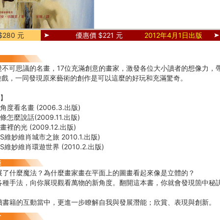
280 元
優惠價 $221 元
2012年4月1日出版
覺不可思議的名畫，17位充滿創意的畫家，激發各位大小讀者的想像力，
遊戲，一同發現原來藝術的創作是可以這麼的好玩和充滿驚奇。
列】
角度看名畫 (2006.3.出版)
條怎麼說話(2009.11.出版)
裡的光 (2009.12.出版)
KES維妙維肖城市之旅 2010.1.出版)
KES維妙維肖環遊世界 (2010.2.出版)
展了什麼魔法？為什麼畫家畫在平面上的圖畫看起來像是立體的？
各種手法，向你展現觀看萬物的新角度。翻開這本書，你就會發現箇中秘
讀書籍的互動當中，更進一步瞭解自我與發展潛能；欣賞、表現與創新。