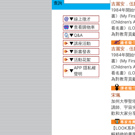
吉麗安．伍爾芙(
1984年開始
書》(My F
▼
線上徵才
(Childre
▼
查看購物車
看名畫》(LO
為對教育貢
▼
Q&A
▼
講座活動
吉麗安．伍爾芙(
▼
新書發表
1984年開始
▼
活動花絮
書》(My F
(Childre
APP 隱私權
▼
看名畫》(LO
聲明
為對教育貢
宋珮
加州大學聖
講師、宇宙
歡和大家分
【LOOK系
幅精緻的畫