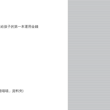
？給孩子的第一本運用金錢
！
癒喵喵」資料夾)