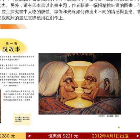
能力。另外，還有四本書以名畫主題，作者藉著一幅幅精挑細選的圖畫，
，並且探究畫中人物的肢體、線條和光線如何傳達出不同的情感與意念。
把觀察到的畫法實際應用在創作上。
280 元
優惠價 $221 元
2012年4月1日出版