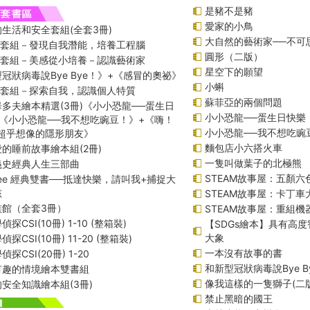
是豬不是豬
愛家的小鳥
生活和安全套組(全套3冊)
大自然的藝術家──不可
綱套組－發現自我潛能，培養工程腦
圓形（二版）
綱套組－美感從小培養－認識藝術家
星空下的願望
冠狀病毒說Bye Bye！》+《感冒的奧祕》
小蝌
綱套組－探索自我，認識個人特質
蘇菲亞的兩個問題
多夫繪本精選(3冊)《小小恐龍──蛋生日
小小恐龍──蛋生日快樂
《小小恐龍──我不想吃豌豆！》+《嗨！
小小恐龍──我不想吃豌
─超乎想像的隱形朋友》
麵包店小六搭火車
的睡前故事繪本組(2冊)
一隻叫做葉子的北極熊
義史經典人生三部曲
STEAM故事屋：五顏六色
f Lee 經典雙書──抵達快樂，請叫我+捕捉大
孩
STEAM故事屋：卡丁車
族館（全套3冊）
STEAM故事屋：重組
探CSI(10冊) 1-10 (整箱裝)
【SDGs繪本】具有高
大象
探CSI(10冊) 11-20 (整箱裝)
一本沒有故事的書
探CSI(20冊) 1-20
和新型冠狀病毒說Bye B
有趣的情境繪本雙書組
像我這樣的一隻獅子(二版
安全知識繪本組(3冊)
禁止黑暗的國王