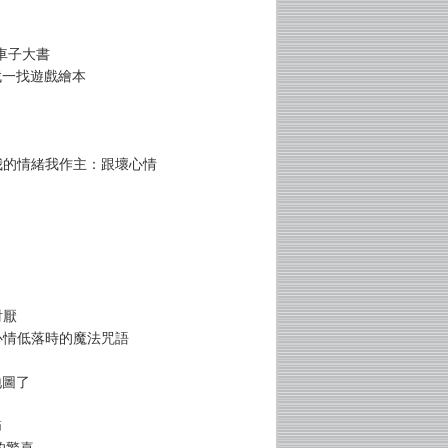
車子大書
找一找遊戲繪本
 我的情緒我作主：跟壞心情
討厭
 心情低落時的魔法咒語
地圖了
節
的驚喜