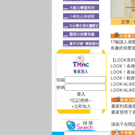
定價：$
17幅讓人感
有趣的視覺
【LOOK系
LOOK！各種
LOOK！看線
LOOK！觀察畫
信箱
LOOK-ALI
密碼
LOOK-ALI
?忘記密碼～
畫家到底施
+立即加入
畫家發明了
讓孩子在閱