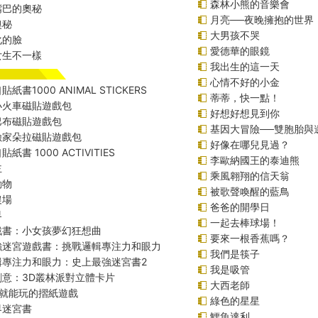
森林小熊的音樂會
嘴巴的奧秘
月亮──夜晚擁抱的世界
奧秘
大男孩不哭
化的臉
愛德華的眼鏡
女生不一樣
我出生的這一天
心情不好的小金
紙書1000 ANIMAL STICKERS
蒂蒂，快一點！
小火車磁貼遊戲包
好想好想見到你
巴布磁貼遊戲包
基因大冒險──雙胞胎與
險家朵拉磁貼遊戲包
好像在哪兒見過？
紙書 1000 ACTIVITIES
李歐納國王的泰迪熊
主
乘風翱翔的信天翁
動物
被歌聲喚醒的藍鳥
農場
爸爸的開學日
界
一起去棒球場！
戲書：小女孩夢幻狂想曲
要來一根香蕉嗎？
強迷宮遊戲書：挑戰邏輯專注力和眼力
我們是筷子
輯專注力和眼力：史上最強迷宮書2
我是吸管
創意：3D叢林派對立體卡片
大西老師
始就能玩的摺紙遊戲
綠色的星星
界迷宮書
鱷魚達利