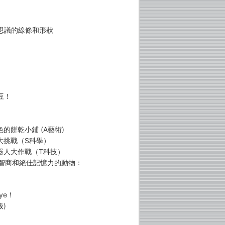
思議的線條和形狀
豆！
的餅乾小鋪 (A藝術)
大挑戰（S科學）
機器人大作戰（T科技）
度智商和絕佳記憶力的動物：
ye！
)