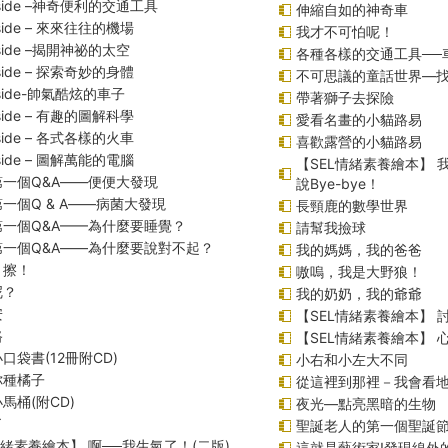
inside –神奇便利的交通工具
伸縮自如的神奇車
inside – 來來往往的機場
我才不可怕呢！
inside –揭開神祕的太空
各種各樣的交通工具──
inside – 探索奇妙的身體
不可思議的童話世界—
inside-帥氣酷炫的車子
帶著獅子去探險
inside – 有趣的圖解科學
愛看名畫的小貓路易
inside – 各式各樣的火車
喜歡露營的小貓路易
inside – 圖解萬能的電腦
【SEL情緒素養繪本】
一個Q&A――便便大發現
說Bye-bye！
一個Q & A――病菌大發現
長頸鹿的數學世界
第一個Q&A——為什麼要睡覺？
請幫我撿球
第一個Q&A――為什麼要說對不起？
我的媽媽，我的爸爸
！擦！
嗷嗚，我是大野狼！
呢？
我的奶奶，我的爺爺
安
【SEL情緒素養繪本】 
路
【SEL情緒素養繪本】
口袋書(12冊附CD)
小右和小左大不同
你種橘子
從這裡到那裡－我會看
馬桶(附CD)
夜光—點亮黑暗的生物
了
聖誕老人的第一個聖誕
情緒素養繪本】 啊──我生氣了！(二版)
這就是藝術家!發現線外