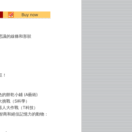
Buy now
思議的線條和形狀
豆！
的餅乾小鋪 (A藝術)
大挑戰（S科學）
機器人大作戰（T科技）
度智商和絕佳記憶力的動物：