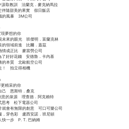
中汲取教訓 法蘭克．麥克納馬拉
定伴隨甜美的果實 假日飯店
識的風暴 3M公司
e
實現夢想的你
透視未來的眼光 班傑明．富蘭克林
長的領域前進 比爾．蓋茲
熱情成正比 麥當勞公司
為了好好花錢 安德魯．卡內基
務的本質 北歐航空公司
走！ 拍立得相機
n
得更精采的你
自己 恩斯特．桑克
創意的泉源 理查德．阿克賴特
式思考 松下電器公司
腦汁就會有無限的創意 可口可樂公司
服，穿色彩 盧西安諾．班尼頓
快一步 P. T. 巴納姆