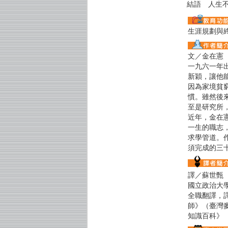
結語 人生
生涯規劃與
文／金在憲
一九六一年
新穎，讓他
因為家境貧
慣。雖然後
至是研究所
近年，金在
一生的職志
求學管道。作
須完成的三
譯／蘇世甄
國立政治大
全職翻譯，
師》（臺灣
知識百科》