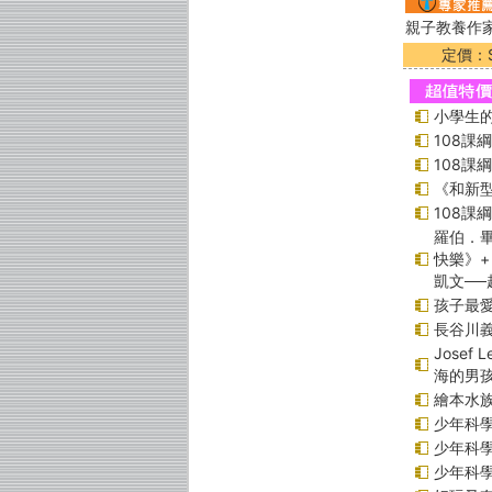
親子教養作
定價：$
小學生的
108課
108課
《和新型
108課
羅伯．畢
快樂》+
凱文─
孩子最愛
長谷川
Jose
海的男
繪本水
少年科學偵
少年科學偵
少年科學偵