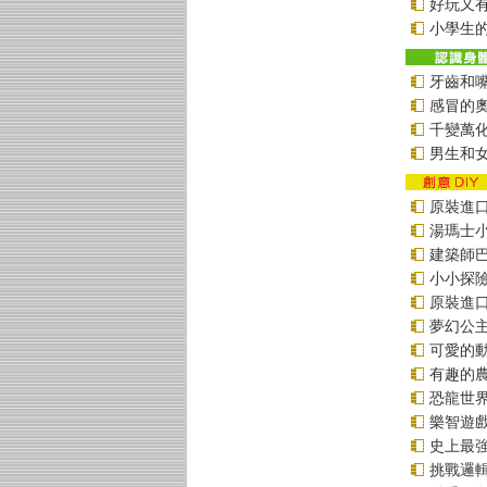
好玩又
小學生的
牙齒和
感冒的
千變萬
男生和
原裝進口貼
湯瑪士
建築師
小小探
原裝進口貼
夢幻公
可愛的
有趣的
恐龍世
樂智遊
史上最
挑戰邏