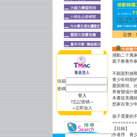
定價：$
感動二十萬
親子教養作
不願面對挑
青少年時期
信箱
愛因斯坦、
密碼
界會變成什
本書從美國
?忘記密碼～
想家在青少
+立即加入
孩子需要的
=========
【目錄】
作者序 青