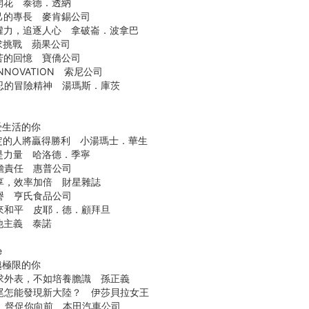
開花 泰德．透納
己的專長 麥肯錫公司
權力，追逐人心 拿破崙．波拿巴
求挑戰 蘋果公司
苦的回憶 寶僑公司
NNOVATION 索尼公司
忍的冒險精神 湯瑪斯．庫茨
受生活的你
定的人將贏得勝利 小湯瑪士．華生
是力量 哈洛德．季寧
擔責任 惠普公司
享，效率加倍 財星雜誌
譽 亨氏食品公司
來和平 皮耶．德．顧拜旦
他主義 泰諾
e
越極限的你
求外表，不如培養膽識 孫正義
尾怎能發現新大陸？ 伊莎貝拉女王
」督促你向前 本田汽車公司