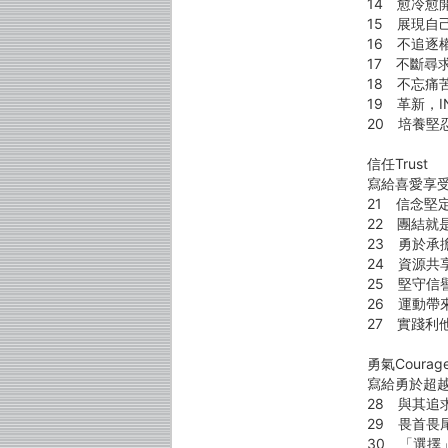
14 愈冷愈
15 展現自
16 不追逐
17 不斷尋
18 不忘痛
19 革新，I
20 培養堅
信任Trust
寫給喜愛享
21 信念堅
22 團結就
23 勇於承
24 資源共
25 堅守信
26 運動帶
27 實踐利
勇氣Courag
寫給勇於超
28 與其追
29 畏首畏
30 「選擇