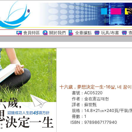
會員特區
關於我們
全臺據點
玩具/布書
十六歲，夢想決定一生-16살, 네 꿈이
書號：
AC05220
作者：
金在憲김재헌
譯者：
蘇世甄
規格：
14.8×21㎝×240頁/平裝
冊數：
1
ISBN：
9789867177940