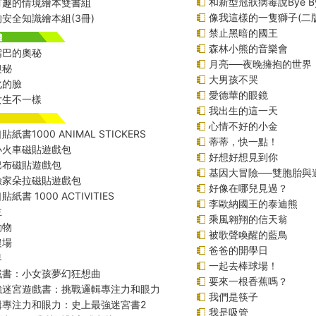
和新型冠狀病毒說Bye B
有趣的情境繪本雙書組
像我這樣的一隻獅子(二版
安全知識繪本組(3冊)
禁止黑暗的國王
森林小熊的音樂會
嘴巴的奧秘
月亮──夜晚擁抱的世界
奧秘
大男孩不哭
化的臉
愛德華的眼鏡
女生不一樣
我出生的這一天
心情不好的小金
紙書1000 ANIMAL STICKERS
蒂蒂，快一點！
小火車磁貼遊戲包
好想好想見到你
巴布磁貼遊戲包
基因大冒險──雙胞胎與
險家朵拉磁貼遊戲包
好像在哪兒見過？
紙書 1000 ACTIVITIES
李歐納國王的泰迪熊
主
乘風翱翔的信天翁
動物
被歌聲喚醒的藍鳥
農場
爸爸的開學日
界
一起去棒球場！
戲書：小女孩夢幻狂想曲
要來一根香蕉嗎？
強迷宮遊戲書：挑戰邏輯專注力和眼力
我們是筷子
輯專注力和眼力：史上最強迷宮書2
我是吸管