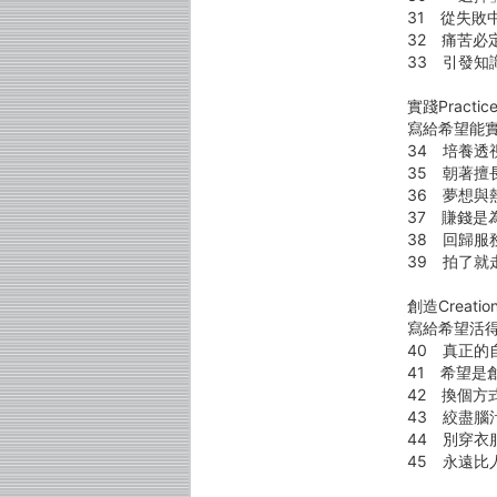
31 從失敗
32 痛苦必
33 引發知
實踐Practic
寫給希望能
34 培養
35 朝著擅
36 夢想與
37 賺錢是
38 回歸服
39 拍了就
創造Creatio
寫給希望活
40 真正的
41 希望是
42 換個方
43 絞盡
44 別穿衣
45 永遠比人