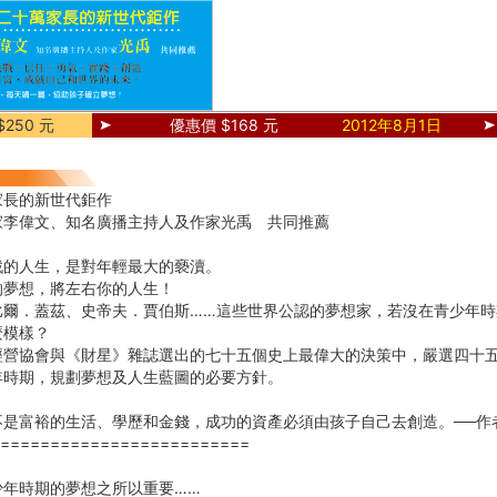
250 元
優惠價 $168 元
2012年8月1日
家長的新世代鉅作
家李偉文、知名廣播主持人及作家光禹 共同推薦
戰的人生，是對年輕最大的褻瀆。
的夢想，將左右你的人生！
比爾．蓋茲、史帝夫．賈伯斯……這些世界公認的夢想家，若沒在青少年時
麼模樣？
經營協會與《財星》雜誌選出的七十五個史上最偉大的決策中，嚴選四十
年時期，規劃夢想及人生藍圖的必要方針。
不是富裕的生活、學歷和金錢，成功的資產必須由孩子自己去創造。──作
=========================
少年時期的夢想之所以重要……