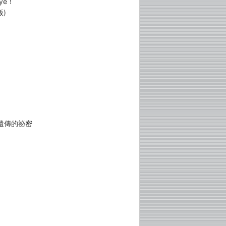
ye！
)
遺傳的祕密