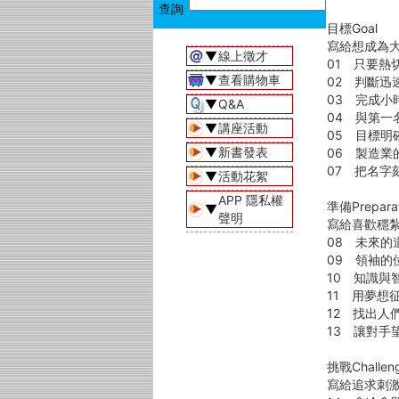
目標Goal
寫給想成為
▼
線上徵才
01 只要熱
▼
查看購物車
02 判斷迅
03 完成小
▼
Q&A
04 與第一
▼
講座活動
05 目標明
▼
新書發表
06 製造業
07 把名字
▼
活動花絮
APP 隱私權
準備Preparat
▼
聲明
寫給喜歡穩
08 未來
09 領袖
10 知識與
11 用夢想
12 找出人
13 讓對手
挑戰Challen
寫給追求刺