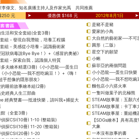
家李偉文、知名廣播主持人及作家光禹 共同推薦
250 元
優惠價 $168 元
2012年8月1日
是豬不是豬
愛家的小鳥
生活和安全套組(全套3冊)
大自然的藝術家──不可
綱套組－發現自我潛能，培養工程腦
圓形（二版）
綱套組－美感從小培養－認識藝術家
星空下的願望
冠狀病毒說Bye Bye！》+《感冒的奧祕》
小蝌
綱套組－探索自我，認識個人特質
蘇菲亞的兩個問題
多夫繪本精選(3冊)《小小恐龍──蛋生日
小小恐龍──蛋生日快樂
《小小恐龍──我不想吃豌豆！》+《嗨！
小小恐龍──我不想吃豌
─超乎想像的隱形朋友》
麵包店小六搭火車
的睡前故事繪本組(2冊)
一隻叫做葉子的北極熊
義史經典人生三部曲
STEAM故事屋：五顏六色
f Lee 經典雙書──抵達快樂，請叫我+捕捉大
孩
STEAM故事屋：卡丁車
族館（全套3冊）
STEAM故事屋：重組
探CSI(10冊) 1-10 (整箱裝)
【SDGs繪本】具有高
大象
探CSI(10冊) 11-20 (整箱裝)
一本沒有故事的書
探CSI(20冊) 1-20