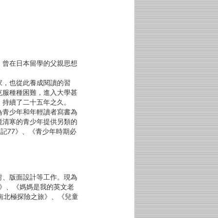
；曾在日本留學的父親思想
。
家，也從此養成閱讀的習
克服種種困難，進入大學甚
，持續了二十五年之久。
為青少年和年輕讀者寫書為
境清寒的青少年提供另類的
生筆記77》、《青少年時期必
對、版面設計等工作。現為
5》、《媽媽是我的英文老
南北極探險之旅》、《兒童