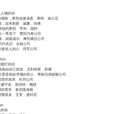
大人物的你
切期盼，夢想就會成真 華特．迪士尼
速，追求創新 威廉．胡佛
時候的夢想 亨利．福特
名一爭高下 豐田汽車公司
確，就能成功 摩托羅拉公司
的代名詞 全錄公司
刻進世人的心 拜耳公司
ion
紮穩打的你
的道路由自己創造 尤利烏斯．凱撒
的位置是留給準備好的人 華納兄弟娛樂公司
智慧的差異 杜邦公司
征服宇宙 魯伯特．梅鐸
們的需求 索尼隨身聽
望塵莫及 艾里．惠特尼
ge
激的你