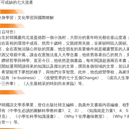
不可或缺的七大資產
終身學習；文化學習與國際瞭解
（김재헌）
出生於韓國慶尚北道盈德郡一個小漁村，大部分的童年時光都在釜山度過
能在富裕的環境中成長。然而十歲時，父親經商失敗，全家頓時陷入困頓
窮，金在憲無法隨心所欲的買書。他交朋友的首要條件就是藏書豐富的人
來因父母親中風，讓金在憲無法進入大學念書，他依舊靠著自己的努力，
，鑽研哲學與神學。直至今日，他依然是個書蟲，每年閱讀超過兩百本書
憲開始運用閱讀得來的知識以及傑出的文筆，撰寫各個領域的文章，並以
，希望能埋下夢想的種子，與他們分享智慧。此外，他也經營學校，為家
品有《e-business》、《改變世界的七十五個Change》、《成功人
十三件事》、《人生最精采的時刻尚未來臨》等。
學韓國語文學系畢業，曾任出版社韓文編輯，負責外文書籍內容編修、校
譯有《中學生必讀的圖解科學教科書1、2、3》、《知識就是力量1、4、
麥克）、《小學生科學知識漫畫》、《Why？化學趣味教室》、《Why？
（世一）等。