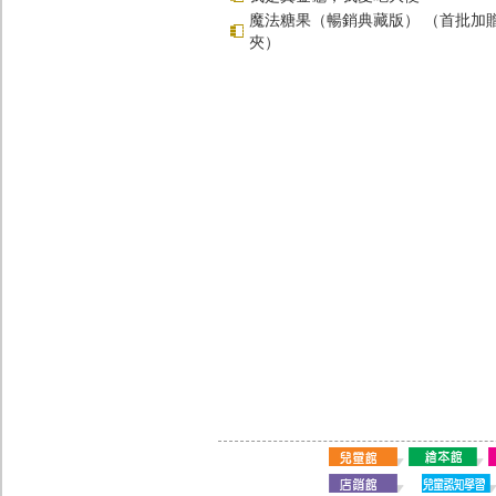
魔法糖果（暢銷典藏版） （首批加
夾）