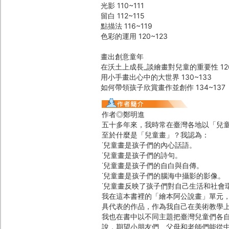
光影 110~111
留白 112~115
點描法 116~119
色彩的運用 120~123
畫出創意童年
在沃土上成長_談繪畫對兒童的重要性 126
用小手畫出心中的大世界 130~133
如何帶領孩子欣賞畫作並創作 134~137
作者◎鄭明進
五十多年來，我時常在臺灣各地以「兒
至於什麼是「兒童畫」？我認為：
˙兒童畫是孩子們的內心話語。
˙兒童畫是孩子們的詩句。
˙兒童畫是孩子們的自白與自傳。
˙兒童畫是孩子們的腦海中攝影的影像。
˙兒童畫反映了孩子們對自己生活和社會
我在這本書裡的「繪本阿公說畫」單元
具代表的作品，作為我自己在美術教學
我也在書中以不同主題把臺灣兒童們各
說，期望小朋友們、父母和老師們能從