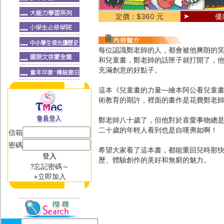
定價：$360 元
優
每位認識鄭老師的人，都會被他爽朗的
和兒童畫，鄭老師的話匣子就打開了，
充滿創意的好點子。
這本《兒童畫的力量―繪本阿公看兒童
術教育的期許，裡面的畫作是花費鄭老
鄭老師八十歲了，但他對於喜愛事物總
二十歲的年輕人看到也是自嘆弗如啊！
信箱
密碼
希望大家看了這本書，都能重回兒時那
歷、體驗創作的美好和無窮的魅力。
?忘記密碼～
+立即加入