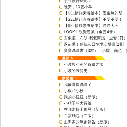
手在做什麼呢？
晚安，10隻小羊
【SEL情緒素養繪本】愛生氣的貓
【SEL情緒素養繪本】不要不要！
【SEL情緒素養繪本】哇哇大哭
LOOK！視覺遊戲（全套4冊）
安東尼．布朗-我愛閱讀（全套3冊
過節囉！傳統節日情境立體書(2冊)
寶寶洗澡書（3本）：形狀、顏色、
小波與小莉的冒險之旅
小波的羅曼史
我最喜歡洗澡了
小根和小秋
我的小雞雞（新版）
小精子的大冒險
在圓木橋上搖晃（新版）
白雲麵包（二版）
山田家的氣象報告（新版）