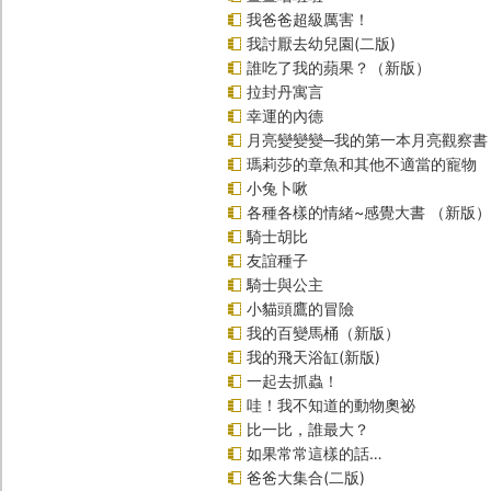
我爸爸超級厲害！
我討厭去幼兒園(二版)
誰吃了我的蘋果？（新版）
拉封丹寓言
幸運的內德
月亮變變變─我的第一本月亮觀察書
瑪莉莎的章魚和其他不適當的寵物
小兔卜啾
各種各樣的情緒~感覺大書 （新版）
騎士胡比
友誼種子
騎士與公主
小貓頭鷹的冒險
我的百變馬桶（新版）
我的飛天浴缸(新版)
一起去抓蟲！
哇！我不知道的動物奧祕
比一比，誰最大？
如果常常這樣的話…
爸爸大集合(二版)