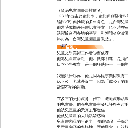
（資深兒童圖畫書推廣者）
1932年出生於台北市，台北師範藝術
編輯和引薦推廣的多重角色，是台灣兒
他常受邀擔任繪畫比賽評審，也不時在
活躍於台灣各地的演講，引領讀者欣賞
界封為「台灣兒童圖畫書教父」。
兒童文學美術工作者◎曹俊彥
他為兒童畫著迷，他叫做鄭明進，是我
日本小學教育，是一個狂熱份子，一個
我無法告訴你，他是因為從事美術教育
休下來！尤其是近年，因為「成公」的
欲罷不能的衝動。
在多年的美術教育工作中，透過教學活
的兒童畫。他在兒童畫中發現許多有趣
他被兒童畫的天真無邪迷住！
他被兒童畫的大膽活潑感動！
兒童畫內蘊的生命力，讓他雀躍，手舞
兒童畫內容的多樣性，讓他興奮，口沫