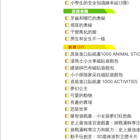
小學生的安全知識繪本組(3冊)
牙齒和嘴巴的奧秘
感冒的奧秘
千變萬化的臉
男生和女生不一樣
原裝進口貼紙書1000 ANIMAL STIC
湯瑪士小火車磁貼遊戲包
建築師巴布磁貼遊戲包
小小探險家朵拉磁貼遊戲包
原裝進口貼紙書 1000 ACTIVITIES
夢幻公主
可愛的動物
有趣的農場
恐龍世界
樂智遊戲書：小女孩夢幻狂想曲
史上最強迷宮遊戲書：挑戰邏輯專
挑戰邏輯專注力和眼力：史上最強迷
動手玩創意：3D叢林派對立體卡片