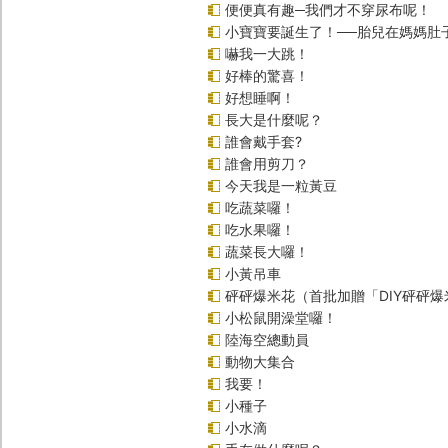
便便真有趣─我們才不穿尿布呢！
小寶寶要誕生了！──胎兒在媽媽肚
嚇我一大跳！
好棒的驚喜！
好想睡啊！
長大是什麼呢？
誰會戴手套?
誰會用剪刀？
今天我是一粒黃豆
吃蔬菜囉！
吃水果囉！
蔬菜長大囉！
小黃吊車
砰砰爆米花（首批加贈「DIY砰砰
小松鼠開澡堂囉！
陸海空總動員
動物大集合
我要！
小種子
小水滴