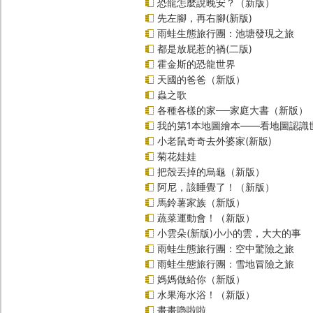
恐龍怎麼說晚安？（新版）
先左腳，再右腳(新版)
雨蛙生態旅行團：池塘發現之旅
都是放屁惹的禍(二版)
霍金斯的恐龍世界
天國的爸爸（新版）
蟲之歌
各種各樣的家──家庭大書（新版）
我的第1本地圖繪本――看地圖認識
小老鼠奇奇去外婆家(新版)
菊花娃娃
把殼丟掉的烏龜（新版）
阿尼，該睡覺了！（新版）
馬鈴薯家族（新版）
蔬菜運動會！（新版）
小雲朵(新版)小小的雲，大大的事
雨蛙生態旅行團：空中驚險之旅
雨蛙生態旅行團：雪地冒險之旅
媽媽做給你（新版）
水果海水浴！（新版）
畫畫嚕啦啦