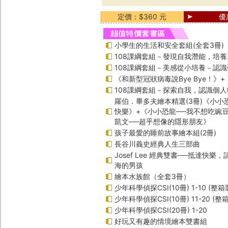
定價：$360 元
優
小學生的生活和安全套組(全套3冊)
108課綱套組－發現自我潛能，培
108課綱套組－美感從小培養－認
《和新型冠狀病毒說Bye Bye！》
108課綱套組－探索自我，認識個人
羅伯．畢多夫繪本精選(3冊)《小小
快樂》+《小小恐龍──我不想吃豌
凱文──超乎想像的隱形朋友》
孩子最愛的睡前故事繪本組(2冊)
長谷川義史經典人生三部曲
Josef Lee 經典雙書──抵達快樂
海的男孩
繪本水族館（全套3冊）
少年科學偵探CSI(10冊) 1-10 (整箱
少年科學偵探CSI(10冊) 11-20 (整
少年科學偵探CSI(20冊) 1-20
好玩又有趣的情境繪本雙書組