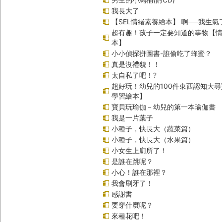
我長大了
【SEL情緒素養繪本】 啊──我生氣
超有趣！孩子一定要知道的事物【
本】
小小偵探拼圖書-誰偷吃了蜂蜜？
真是沒禮貌！！
太自私了吧！?
超好玩！幼兒的100件東西認知大
學習繪本】
寶貝玩瑜伽－幼兒的第一本瑜伽書
我是一片葉子
小種子，快長大（蔬菜篇）
小種子，快長大（水果篇）
小女生上廁所了！
是誰在跳呢？
小心！誰在那裡？
我會刷牙了！
感謝書
要穿什麼呢？
來種花吧！