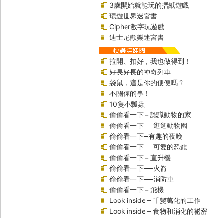
3歲開始就能玩的摺紙遊戲
環遊世界迷宮書
Cipher數字玩遊戲
迪士尼歡樂迷宮書
拉開、扣好，我也做得到！
好長好長的神奇列車
袋鼠，這是你的便便嗎？
不關你的事！
10隻小瓢蟲
偷偷看一下－認識動物的家
偷偷看一下──逛逛動物園
偷偷看一下─有趣的夜晚
偷偷看一下──可愛的恐龍
偷偷看一下－直升機
偷偷看一下──火箭
偷偷看一下──消防車
偷偷看一下－飛機
Look inside – 千變萬化的工作
Look inside – 食物和消化的祕密