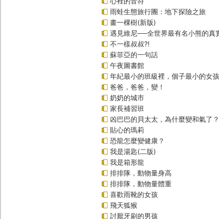
心裡的音符
雨蛙生態旅行團：地下探險之旅
畫一棵樹(新版)
遇見維尼──全世界最有名小熊的真
不一樣叔叔?!
蘇菲亞的一句話
午夜圖書館
年紀最小的班級裡，個子最小的女孩(
爸爸，爸爸，變！
奶奶的城市
家長補習班
凶巴巴的貝太太，為什麼變和氣了
貼心的瑪莉
恐龍怎麼變健康？
我是湯匙(二版)
我是箱形龍
排排隊，動物量身高
排排隊，動物量體重
喜歡雨靴的女孩
飛天狐猴
討厭牙刷的男孩