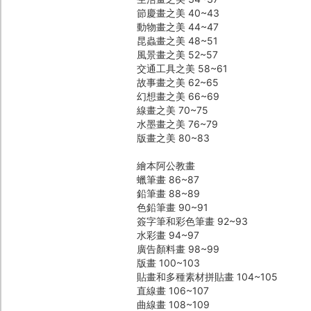
節慶畫之美 40~43
動物畫之美 44~47
昆蟲畫之美 48~51
風景畫之美 52~57
交通工具之美 58~61
故事畫之美 62~65
幻想畫之美 66~69
線畫之美 70~75
水墨畫之美 76~79
版畫之美 80~83
繪本阿公教畫
蠟筆畫 86~87
鉛筆畫 88~89
色鉛筆畫 90~91
簽字筆和彩色筆畫 92~93
水彩畫 94~97
廣告顏料畫 98~99
版畫 100~103
貼畫和多種素材拼貼畫 104~105
直線畫 106~107
曲線畫 108~109