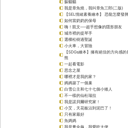
躲貓貓
我是章魚燒，我叫章魚三郎(二版)
【SEL情緒素養繪本】 恐龍怎麼發脾
如何當奶奶的保母
嗨！凱文──超乎想像的隱形朋友
城市裡的提琴手
選棵松樹過聖誕
小火車，大冒險
【SDGs繪本】擁有絕佳的方向感
熊
一起看電影
思念之屋
哪裡才是我的家？
媽媽築了一個巢
白雪公主和七十七個小矮人
不一樣的仙杜瑞拉
我是諾貝爾研究家！
小艾，天花板沾到泥巴了！
只有家最好
魚媽媽
我是糞金龜，我愛吃大便