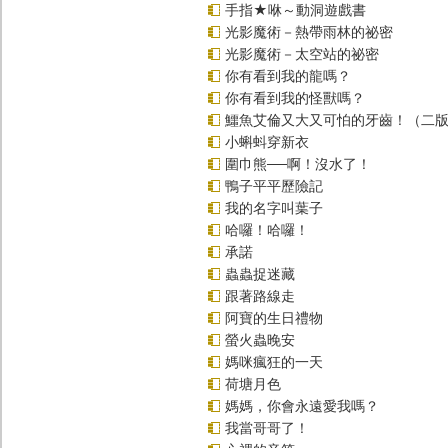
手指★咻～動洞遊戲書
光影魔術－熱帶雨林的祕密
光影魔術－太空站的祕密
你有看到我的龍嗎？
你有看到我的怪獸嗎？
鱷魚艾倫又大又可怕的牙齒！（二
小蝌蚪穿新衣
圍巾熊──啊！沒水了！
鴨子平平歷險記
我的名字叫葉子
哈囉！哈囉！
承諾
蟲蟲捉迷藏
跟著路線走
阿寶的生日禮物
螢火蟲晚安
媽咪瘋狂的一天
荷塘月色
媽媽，你會永遠愛我嗎？
我當哥哥了！