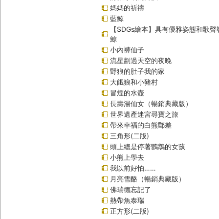
媽媽的祈禱
藍鯨
【SDGs繪本】具有優雅姿態和歌
鯨
小內褲仙子
流星劃過天空的夜晚
野狼的肚子我的家
大餓狼和小豬村
冒煙的水壺
長壽湯仙女（暢銷典藏版）
世界遺產迷宮尋寶之旅
帶來幸福的白熊郵差
三角形(二版)
頭上總是停著鸚鵡的女孩
小熊上學去
我以前好怕……
月亮雪酪（暢銷典藏版）
佛瑞德忘記了
熱帶魚泰瑞
正方形(二版)