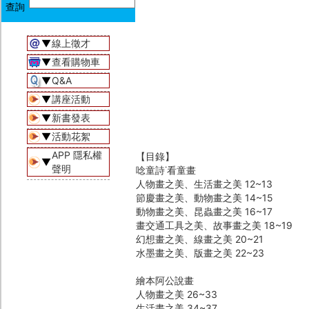
▼
線上徵才
▼
查看購物車
▼
Q&A
▼
講座活動
▼
新書發表
▼
活動花絮
APP 隱私權
【目錄】
▼
聲明
唸童詩˙看童畫
人物畫之美、生活畫之美 12~13
節慶畫之美、動物畫之美 14~15
動物畫之美、昆蟲畫之美 16~17
畫交通工具之美、故事畫之美 18~19
幻想畫之美、線畫之美 20~21
水墨畫之美、版畫之美 22~23
繪本阿公說畫
人物畫之美 26~33
生活畫之美 34~37