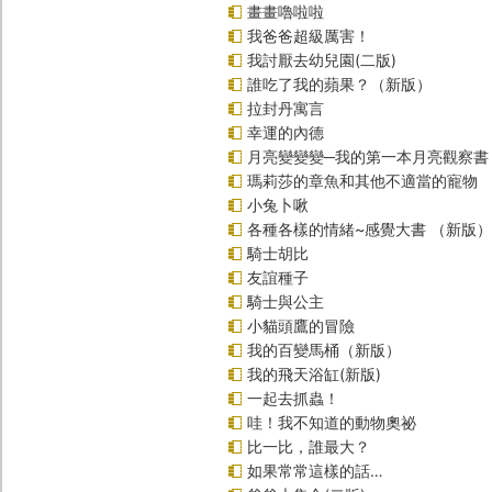
畫畫嚕啦啦
我爸爸超級厲害！
我討厭去幼兒園(二版)
誰吃了我的蘋果？（新版）
拉封丹寓言
幸運的內德
月亮變變變─我的第一本月亮觀察書
瑪莉莎的章魚和其他不適當的寵物
小兔卜啾
各種各樣的情緒~感覺大書 （新版）
騎士胡比
友誼種子
騎士與公主
小貓頭鷹的冒險
我的百變馬桶（新版）
我的飛天浴缸(新版)
一起去抓蟲！
哇！我不知道的動物奧祕
比一比，誰最大？
如果常常這樣的話…