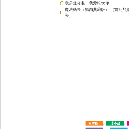
我是糞金龜，我愛吃大便
魔法糖果（暢銷典藏版） （首批加
夾）