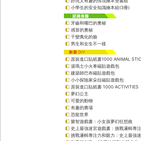
好玩又有趣的情境繪本雙書組
小學生的安全知識繪本組(3冊)
牙齒和嘴巴的奧秘
感冒的奧秘
千變萬化的臉
男生和女生不一樣
原裝進口貼紙書1000 ANIMAL STIC
湯瑪士小火車磁貼遊戲包
建築師巴布磁貼遊戲包
小小探險家朵拉磁貼遊戲包
原裝進口貼紙書 1000 ACTIVITIES
夢幻公主
可愛的動物
有趣的農場
恐龍世界
樂智遊戲書：小女孩夢幻狂想曲
史上最強迷宮遊戲書：挑戰邏輯專
挑戰邏輯專注力和眼力：史上最強迷