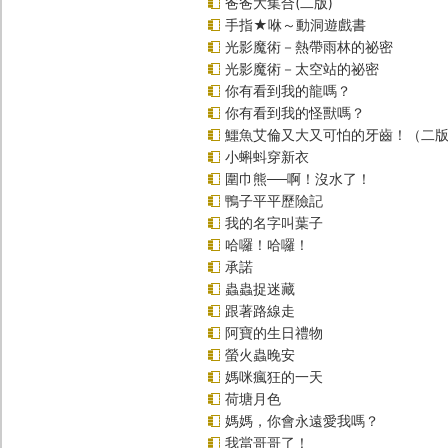
爸爸大集合(二版)
手指★咻～動洞遊戲書
光影魔術－熱帶雨林的祕密
光影魔術－太空站的祕密
你有看到我的龍嗎？
你有看到我的怪獸嗎？
鱷魚艾倫又大又可怕的牙齒！（二
小蝌蚪穿新衣
圍巾熊──啊！沒水了！
鴨子平平歷險記
我的名字叫葉子
哈囉！哈囉！
承諾
蟲蟲捉迷藏
跟著路線走
阿寶的生日禮物
螢火蟲晚安
媽咪瘋狂的一天
荷塘月色
媽媽，你會永遠愛我嗎？
我當哥哥了！