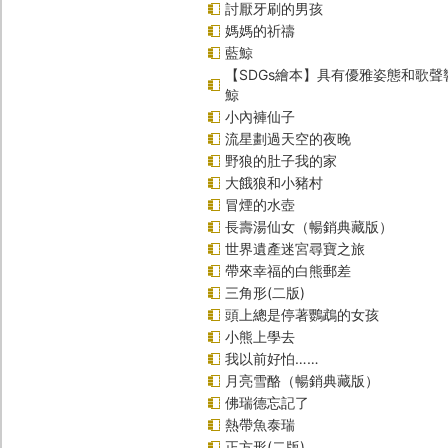
討厭牙刷的男孩
媽媽的祈禱
藍鯨
【SDGs繪本】具有優雅姿態和歌
鯨
小內褲仙子
流星劃過天空的夜晚
野狼的肚子我的家
大餓狼和小豬村
冒煙的水壺
長壽湯仙女（暢銷典藏版）
世界遺產迷宮尋寶之旅
帶來幸福的白熊郵差
三角形(二版)
頭上總是停著鸚鵡的女孩
小熊上學去
我以前好怕……
月亮雪酪（暢銷典藏版）
佛瑞德忘記了
熱帶魚泰瑞
正方形(二版)