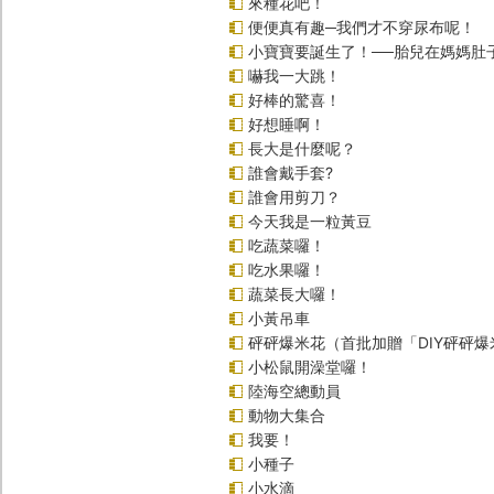
來種花吧！
便便真有趣─我們才不穿尿布呢！
小寶寶要誕生了！──胎兒在媽媽肚
嚇我一大跳！
好棒的驚喜！
好想睡啊！
長大是什麼呢？
誰會戴手套?
誰會用剪刀？
今天我是一粒黃豆
吃蔬菜囉！
吃水果囉！
蔬菜長大囉！
小黃吊車
砰砰爆米花（首批加贈「DIY砰砰
小松鼠開澡堂囉！
陸海空總動員
動物大集合
我要！
小種子
小水滴