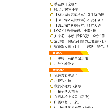
手在做什麼呢？
晚安，10隻小羊
【SEL情緒素養繪本】愛生氣的貓
【SEL情緒素養繪本】不要不要！
【SEL情緒素養繪本】哇哇大哭
LOOK！視覺遊戲（全套4冊）
安東尼．布朗-我愛閱讀（全套3冊
過節囉！傳統節日情境立體書(2冊)
寶寶洗澡書（3本）：形狀、顏色、
小波與小莉的冒險之旅
小波的羅曼史
我最喜歡洗澡了
小根和小秋
我的小雞雞（新版）
小精子的大冒險
在圓木橋上搖晃（新版）
白雲麵包（二版）
山田家的氣象報告（新版）