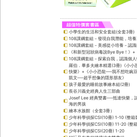
小學生的生活和安全套組(全套3冊)
108課綱套組－發現自我潛能，培
108課綱套組－美感從小培養－認
《和新型冠狀病毒說Bye Bye！》
108課綱套組－探索自我，認識個人
羅伯．畢多夫繪本精選(3冊)《小小
快樂》+《小小恐龍──我不想吃豌
凱文──超乎想像的隱形朋友》
孩子最愛的睡前故事繪本組(2冊)
長谷川義史經典人生三部曲
Josef Lee 經典雙書──抵達快樂
海的男孩
繪本水族館（全套3冊）
少年科學偵探CSI(10冊) 1-10 (整箱
少年科學偵探CSI(10冊) 11-20 (整
少年科學偵探CSI(20冊) 1-20