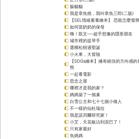
躲貓貓
我是章魚燒，我叫章魚三郎(二版)
【SEL情緒素養繪本】 恐龍怎麼發脾
如何當奶奶的保母
嗨！凱文──超乎想像的隱形朋友
城市裡的提琴手
選棵松樹過聖誕
小火車，大冒險
【SDGs繪本】擁有絕佳的方向感
熊
一起看電影
思念之屋
哪裡才是我的家？
媽媽築了一個巢
白雪公主和七十七個小矮人
不一樣的仙杜瑞拉
我是諾貝爾研究家！
小艾，天花板沾到泥巴了！
只有家最好
魚媽媽