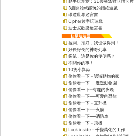
動手玩創意：3D叢林派對立體卡片
3歲開始就能玩的摺紙遊戲
環遊世界迷宮書
Cipher數字玩遊戲
迪士尼歡樂迷宮書
拉開、扣好，我也做得到！
好長好長的神奇列車
袋鼠，這是你的便便嗎？
不關你的事！
10隻小瓢蟲
偷偷看一下－認識動物的家
偷偷看一下──逛逛動物園
偷偷看一下─有趣的夜晚
偷偷看一下──可愛的恐龍
偷偷看一下－直升機
偷偷看一下──火箭
偷偷看一下──消防車
偷偷看一下－飛機
Look inside – 千變萬化的工作