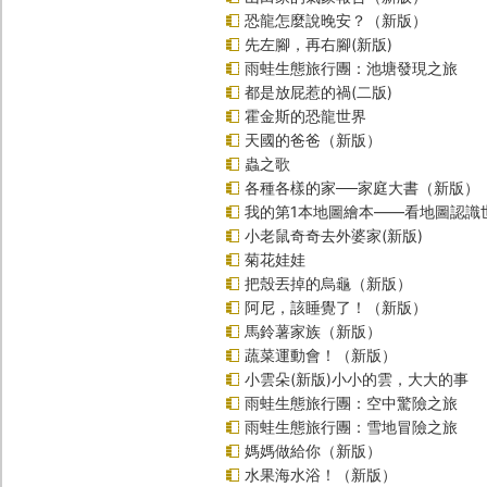
恐龍怎麼說晚安？（新版）
先左腳，再右腳(新版)
雨蛙生態旅行團：池塘發現之旅
都是放屁惹的禍(二版)
霍金斯的恐龍世界
天國的爸爸（新版）
蟲之歌
各種各樣的家──家庭大書（新版）
我的第1本地圖繪本――看地圖認識
小老鼠奇奇去外婆家(新版)
菊花娃娃
把殼丟掉的烏龜（新版）
阿尼，該睡覺了！（新版）
馬鈴薯家族（新版）
蔬菜運動會！（新版）
小雲朵(新版)小小的雲，大大的事
雨蛙生態旅行團：空中驚險之旅
雨蛙生態旅行團：雪地冒險之旅
媽媽做給你（新版）
水果海水浴！（新版）