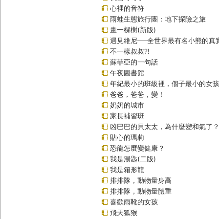
心裡的音符
雨蛙生態旅行團：地下探險之旅
畫一棵樹(新版)
遇見維尼──全世界最有名小熊的真
不一樣叔叔?!
蘇菲亞的一句話
午夜圖書館
年紀最小的班級裡，個子最小的女孩(
爸爸，爸爸，變！
奶奶的城市
家長補習班
凶巴巴的貝太太，為什麼變和氣了
貼心的瑪莉
恐龍怎麼變健康？
我是湯匙(二版)
我是箱形龍
排排隊，動物量身高
排排隊，動物量體重
喜歡雨靴的女孩
飛天狐猴