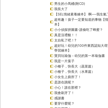
男生的小馬桶(附CD)
我長大了
【SEL情緒素養繪本】 啊──我生氣
超有趣！孩子一定要知道的事物【
本】
小小偵探拼圖書-誰偷吃了蜂蜜？
真是沒禮貌！！
太自私了吧！?
超好玩！幼兒的100件東西認知大
學習繪本】
寶貝玩瑜伽－幼兒的第一本瑜伽書
我是一片葉子
小種子，快長大（蔬菜篇）
小種子，快長大（水果篇）
小女生上廁所了！
是誰在跳呢？
小心！誰在那裡？
我會刷牙了！
感謝書
要穿什麼呢？