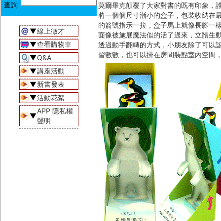
莫爾畢克顛覆了大家對書的既有印象，
將一個個尺寸漸小的盒子，包裝收納在
的箭號指示一拉，盒子馬上就像長腳一
▼
線上徵才
面像被施展魔法似的活了過來，立體生
▼
查看購物車
透過動手翻轉的方式，小朋友除了可以
習數數，也可以掛在房間裝點室內空間
▼
Q&A
▼
講座活動
▼
新書發表
▼
活動花絮
APP 隱私權
▼
聲明