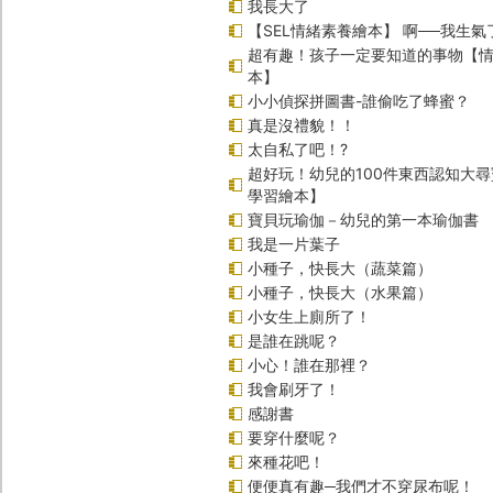
我長大了
【SEL情緒素養繪本】 啊──我生氣
超有趣！孩子一定要知道的事物【
本】
小小偵探拼圖書-誰偷吃了蜂蜜？
真是沒禮貌！！
太自私了吧！?
超好玩！幼兒的100件東西認知大
學習繪本】
寶貝玩瑜伽－幼兒的第一本瑜伽書
我是一片葉子
小種子，快長大（蔬菜篇）
小種子，快長大（水果篇）
小女生上廁所了！
是誰在跳呢？
小心！誰在那裡？
我會刷牙了！
感謝書
要穿什麼呢？
來種花吧！
便便真有趣─我們才不穿尿布呢！