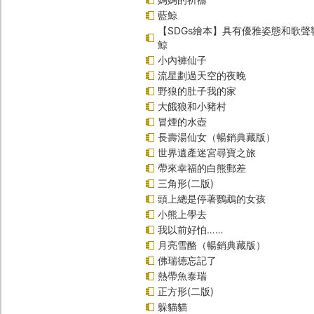
藍鯨
【SDGs繪本】具有優雅姿態和歌
鯨
小內褲仙子
流星劃過天空的夜晚
野狼的肚子我的家
大餓狼和小豬村
冒煙的水壺
長壽湯仙女（暢銷典藏版）
世界遺產迷宮尋寶之旅
帶來幸福的白熊郵差
三角形(二版)
頭上總是停著鸚鵡的女孩
小熊上學去
我以前好怕……
月亮雪酪（暢銷典藏版）
佛瑞德忘記了
熱帶魚泰瑞
正方形(二版)
躲貓貓