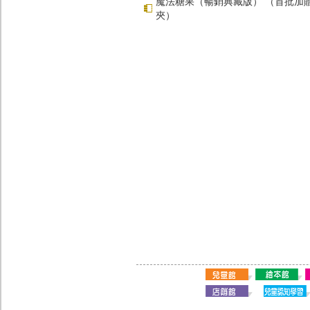
魔法糖果（暢銷典藏版） （首批加
夾）