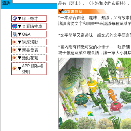
品有《頭山》、《卡洛和皮約布福特》
*一本結合創意、趣味、知識，又有故
▼
線上徵才
讓讀者從文字和圖畫中來認識每種蔬菜
▼
查看購物車
▼
Q&A
*文字簡單又富趣味，韻文式的文字語言
▼
講座活動
*書內附有精緻可愛的小冊子—「喔伊
▼
新書發表
親子創意蔬菜料理食譜，讓一家大小健
▼
活動花絮
APP 隱私權
▼
聲明