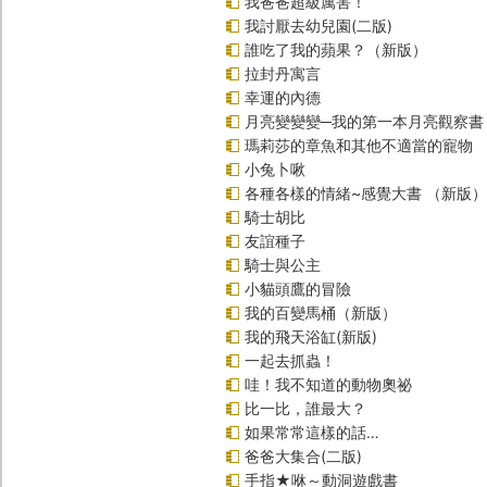
我爸爸超級厲害！
我討厭去幼兒園(二版)
誰吃了我的蘋果？（新版）
拉封丹寓言
幸運的內德
月亮變變變─我的第一本月亮觀察書
瑪莉莎的章魚和其他不適當的寵物
小兔卜啾
各種各樣的情緒~感覺大書 （新版）
騎士胡比
友誼種子
騎士與公主
小貓頭鷹的冒險
我的百變馬桶（新版）
我的飛天浴缸(新版)
一起去抓蟲！
哇！我不知道的動物奧祕
比一比，誰最大？
如果常常這樣的話…
爸爸大集合(二版)
手指★咻～動洞遊戲書