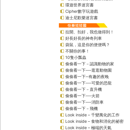
環遊世界迷宮書
Cipher數字玩遊戲
迪士尼歡樂迷宮書
拉開、扣好，我也做得到！
好長好長的神奇列車
袋鼠，這是你的便便嗎？
不關你的事！
10隻小瓢蟲
偷偷看一下－認識動物的家
偷偷看一下──逛逛動物園
偷偷看一下─有趣的夜晚
偷偷看一下──可愛的恐龍
偷偷看一下－直升機
偷偷看一下──火箭
偷偷看一下──消防車
偷偷看一下－飛機
Look inside – 千變萬化的工作
Look inside – 食物和消化的祕密
Look inside – 極端的天氣