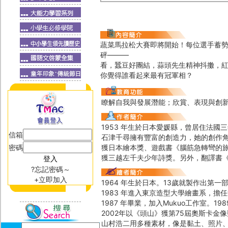
蔬菜馬拉松大賽即將開始！每位選手蓄
砰———
看，蠶豆好團結，蒜頭先生精神抖擻，紅
你覺得誰看起來最有冠軍相？
瞭解自我與發展潛能；欣賞、表現與創
1953 年生於日本愛媛縣，曾居住法國
信箱
石津千尋擁有豐富的創造力，她的創作
密碼
獲日本繪本獎、遊戲書《腦筋急轉彎的
獲三越左千夫少年詩獎。另外，翻譯書
?忘記密碼～
+立即加入
1964 年生於日本。13歲就製作出第一
1983 年進入東京造型大學繪畫系，
1987 年畢業，加入Mukuo工作室。1
2002年以《頭山》獲第75屆奧斯卡
山村浩二用多種素材，像是黏土、照片