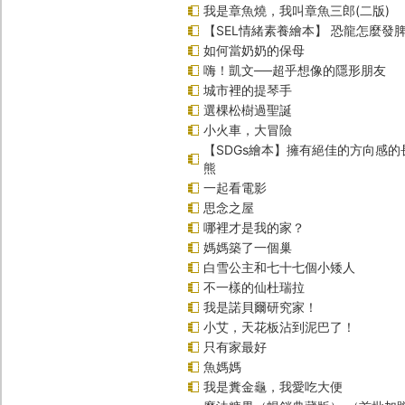
我是章魚燒，我叫章魚三郎(二版)
【SEL情緒素養繪本】 恐龍怎麼發脾
如何當奶奶的保母
嗨！凱文──超乎想像的隱形朋友
城市裡的提琴手
選棵松樹過聖誕
小火車，大冒險
【SDGs繪本】擁有絕佳的方向感
熊
一起看電影
思念之屋
哪裡才是我的家？
媽媽築了一個巢
白雪公主和七十七個小矮人
不一樣的仙杜瑞拉
我是諾貝爾研究家！
小艾，天花板沾到泥巴了！
只有家最好
魚媽媽
我是糞金龜，我愛吃大便