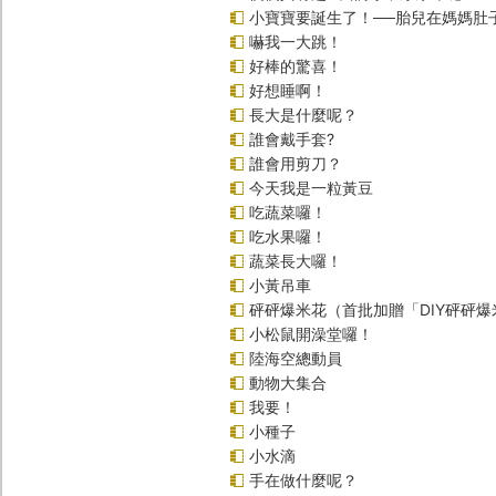
小寶寶要誕生了！──胎兒在媽媽肚
嚇我一大跳！
好棒的驚喜！
好想睡啊！
長大是什麼呢？
誰會戴手套?
誰會用剪刀？
今天我是一粒黃豆
吃蔬菜囉！
吃水果囉！
蔬菜長大囉！
小黃吊車
砰砰爆米花（首批加贈「DIY砰砰
小松鼠開澡堂囉！
陸海空總動員
動物大集合
我要！
小種子
小水滴
手在做什麼呢？