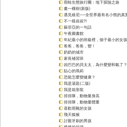
雨蛙生態旅行團：地下探險之旅
畫一棵樹(新版)
遇見維尼──全世界最有名小熊的真
不一樣叔叔?!
蘇菲亞的一句話
午夜圖書館
年紀最小的班級裡，個子最小的女孩(
爸爸，爸爸，變！
奶奶的城市
家長補習班
凶巴巴的貝太太，為什麼變和氣了
貼心的瑪莉
恐龍怎麼變健康？
我是湯匙(二版)
我是箱形龍
排排隊，動物量身高
排排隊，動物量體重
喜歡雨靴的女孩
飛天狐猴
討厭牙刷的男孩
媽媽的祈禱