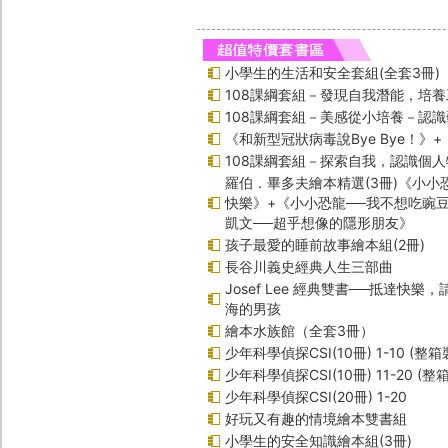
小學生的生活和安全套組(全套3冊)
108課綱套組－發現自我潛能，培
108課綱套組－美感從小培養－認
《和新型冠狀病毒說Bye Bye！》
108課綱套組－探索自我，認識個人
羅伯．畢多夫繪本精選(3冊)《小小
快樂》+《小小恐龍──我不想吃豌
凱文──超乎想像的隱形朋友》
孩子最愛的睡前故事繪本組(2冊)
長谷川義史經典人生三部曲
Josef Lee 經典雙書──抵達快樂
海的男孩
繪本水族館（全套3冊）
少年科學偵探CSI(10冊) 1-10 (整箱
少年科學偵探CSI(10冊) 11-20 (整
少年科學偵探CSI(20冊) 1-20
好玩又有趣的情境繪本雙書組
小學生的安全知識繪本組(3冊)