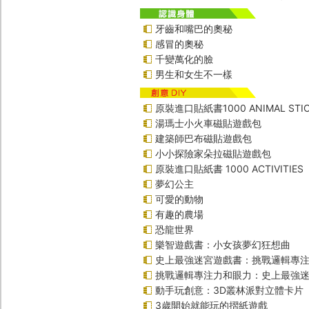
牙齒和嘴巴的奧秘
感冒的奧秘
千變萬化的臉
男生和女生不一樣
原裝進口貼紙書1000 ANIMAL STIC
湯瑪士小火車磁貼遊戲包
建築師巴布磁貼遊戲包
小小探險家朵拉磁貼遊戲包
原裝進口貼紙書 1000 ACTIVITIES
夢幻公主
可愛的動物
有趣的農場
恐龍世界
樂智遊戲書：小女孩夢幻狂想曲
史上最強迷宮遊戲書：挑戰邏輯專
挑戰邏輯專注力和眼力：史上最強迷
動手玩創意：3D叢林派對立體卡片
3歲開始就能玩的摺紙遊戲