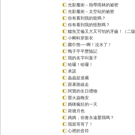
光影魔術－熱帶雨林的祕密
光影魔術－太空站的祕密
你有看到我的龍嗎？
你有看到我的怪獸嗎？
鱷魚艾倫又大又可怕的牙齒！（二
小蝌蚪穿新衣
圍巾熊──啊！沒水了！
鴨子平平歷險記
我的名字叫葉子
哈囉！哈囉！
承諾
蟲蟲捉迷藏
跟著路線走
阿寶的生日禮物
螢火蟲晚安
媽咪瘋狂的一天
荷塘月色
媽媽，你會永遠愛我嗎？
我當哥哥了！
心裡的音符