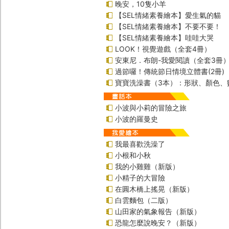
晚安，10隻小羊
【SEL情緒素養繪本】愛生氣的貓
【SEL情緒素養繪本】不要不要！
【SEL情緒素養繪本】哇哇大哭
LOOK！視覺遊戲（全套4冊）
安東尼．布朗-我愛閱讀（全套3冊
過節囉！傳統節日情境立體書(2冊)
寶寶洗澡書（3本）：形狀、顏色、
小波與小莉的冒險之旅
小波的羅曼史
我最喜歡洗澡了
小根和小秋
我的小雞雞（新版）
小精子的大冒險
在圓木橋上搖晃（新版）
白雲麵包（二版）
山田家的氣象報告（新版）
恐龍怎麼說晚安？（新版）