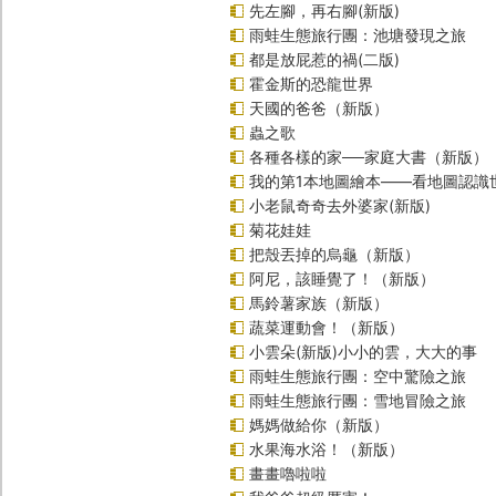
先左腳，再右腳(新版)
雨蛙生態旅行團：池塘發現之旅
都是放屁惹的禍(二版)
霍金斯的恐龍世界
天國的爸爸（新版）
蟲之歌
各種各樣的家──家庭大書（新版）
我的第1本地圖繪本――看地圖認識
小老鼠奇奇去外婆家(新版)
菊花娃娃
把殼丟掉的烏龜（新版）
阿尼，該睡覺了！（新版）
馬鈴薯家族（新版）
蔬菜運動會！（新版）
小雲朵(新版)小小的雲，大大的事
雨蛙生態旅行團：空中驚險之旅
雨蛙生態旅行團：雪地冒險之旅
媽媽做給你（新版）
水果海水浴！（新版）
畫畫嚕啦啦