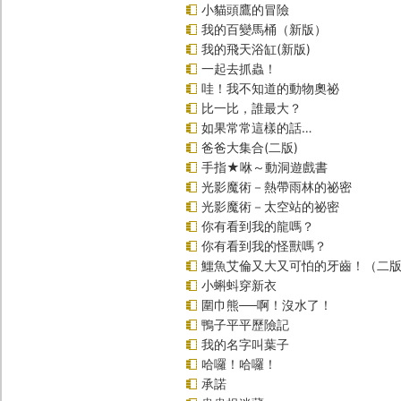
小貓頭鷹的冒險
我的百變馬桶（新版）
我的飛天浴缸(新版)
一起去抓蟲！
哇！我不知道的動物奧祕
比一比，誰最大？
如果常常這樣的話…
爸爸大集合(二版)
手指★咻～動洞遊戲書
光影魔術－熱帶雨林的祕密
光影魔術－太空站的祕密
你有看到我的龍嗎？
你有看到我的怪獸嗎？
鱷魚艾倫又大又可怕的牙齒！（二
小蝌蚪穿新衣
圍巾熊──啊！沒水了！
鴨子平平歷險記
我的名字叫葉子
哈囉！哈囉！
承諾