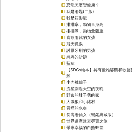
恐龍怎麼變健康？
我是湯匙(二版)
我是箱形龍
排排隊，動物量身高
排排隊，動物量體重
喜歡雨靴的女孩
飛天狐猴
討厭牙刷的男孩
媽媽的祈禱
藍鯨
【SDGs繪本】具有優雅姿態和歌
鯨
小內褲仙子
流星劃過天空的夜晚
野狼的肚子我的家
大餓狼和小豬村
冒煙的水壺
長壽湯仙女（暢銷典藏版）
世界遺產迷宮尋寶之旅
帶來幸福的白熊郵差