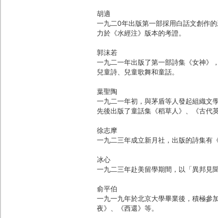
胡適
一九二0年出版第一部採用白話文創作
力於《水經注》版本的考證。
郭沫若
一九二一年出版了第一部詩集《女神》
兒童詩、兒童歌舞和童話。
葉聖陶
一九二一年初，與茅盾等人發起組織文
先後出版了童話集《稻草人》、《古代
徐志摩
一九二三年成立新月社，出版的詩集有
冰心
一九二三年赴美留學期間，以「異邦見
俞平伯
一九一九年於北京大學畢業後，積極參
夜》、《西還》等。