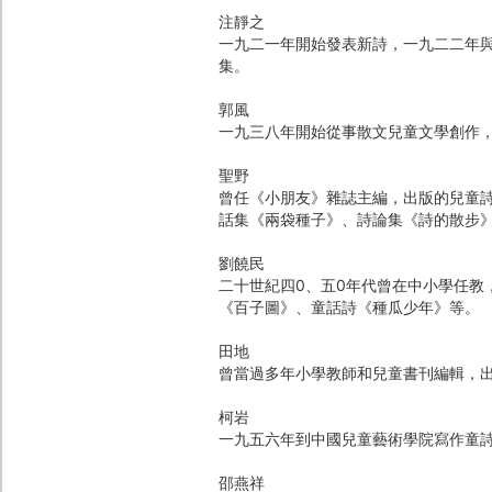
注靜之
一九二一年開始發表新詩，一九二二年
集。
郭風
一九三八年開始從事散文兒童文學創作
聖野
曾任《小朋友》雜誌主編，出版的兒童
話集《兩袋種子》、詩論集《詩的散步
劉饒民
二十世紀四0、五0年代曾在中小學任教
《百子圖》、童話詩《種瓜少年》等。
田地
曾當過多年小學教師和兒童書刊編輯，
柯岩
一九五六年到中國兒童藝術學院寫作童
邵燕祥