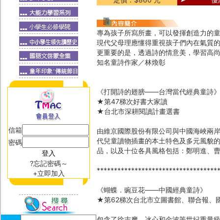
專為孩子所寫所畫，可以發揮創造力的
現代父母理應懂得重視孩子們內在氣質
更重要的是，透過詩的情意美，學習高
知名童詩作家／林煥彰
《打開詩的翅膀——台灣當代經典童詩
★第47梯次好書大家讀
★台北市深耕閱讀計畫選書
信箱
由維京國際股份有限公司與中國海峽兩
代兒童讀物插畫的本土特色及多元風貌
密碼
品，以及十位各具風格包括：鄭明進、
?忘記密碼～
***********************************
+立即加入
《蝴蝶．豌豆花——中國經典童詩》
★第62梯次台北市立圖書館、聯合報、
包含了徐志摩、冰心和金波等世紀重量