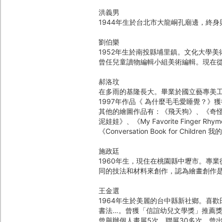
洪義男
1944年生於台北市大龍峒孔廟邊，終身
劉伯樂
1952年生於南投縣埔里鎮。文化大學
曾任兒童讀物編輯小組美術編輯。現在
郝洛玟
在多雨的基隆長大。畢業於國立藝專美
1997年作品《 為什麼毛毛愛睡覺？》
其他的繪圖作品有：《飛天狗》、《奇
泥娃娃》、《My Favorite Fing
《Conversation Book for Chi
施政廷
1960年生，現住在桃園縣中壢市。專
同的技法和材料來創作，認為繪畫創作
王金選
1964年生於美麗的台中縣新社鄉。喜
書法…。曾獲「信誼幼兒文學獎」推薦
曾舉辦個人畫展5次、聯展30多次。曾