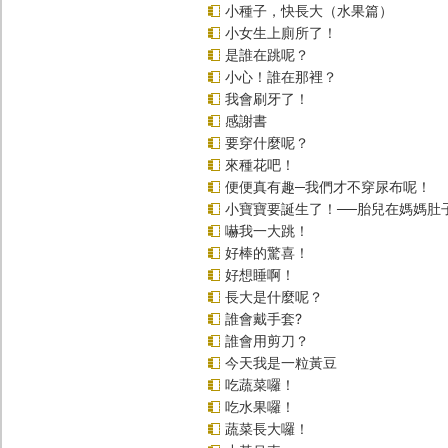
小種子，快長大（水果篇）
小女生上廁所了！
是誰在跳呢？
小心！誰在那裡？
我會刷牙了！
感謝書
要穿什麼呢？
來種花吧！
便便真有趣─我們才不穿尿布呢！
小寶寶要誕生了！──胎兒在媽媽肚
嚇我一大跳！
好棒的驚喜！
好想睡啊！
長大是什麼呢？
誰會戴手套?
誰會用剪刀？
今天我是一粒黃豆
吃蔬菜囉！
吃水果囉！
蔬菜長大囉！