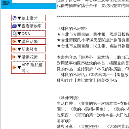
代優秀插畫家攜手合作，展現出豐富的
***********************************
▼
線上徵才
▼
查看購物車
《林良的私房畫》
▼
Q&A
★台北市立圖書館、民生報、國語日報
★台北縣國民小學滿天星閱讀計劃優良
▼
講座活動
★台北市立圖書館、民生報、國語日報
▼
新書發表
▼
活動花絮
本書內容為「旅遊心．寫意情」：將自
對周遭事物觀察敏銳的林良，插圖畫的
APP 隱私權
▼
良的作品，並錄製於「林良的私房話」C
聲明
「林良的私房話」CD內容為──【陶盤
胖和佳佳【遊記散文】阿美亞小街
《延伸閱讀》
生活自理：《寶寶的第一次繪本書~衣服
園》、《我的小馬桶~男生》、《我的小
吃東西：《寶寶的第一次繪本書~大口吃
薯家族》
愛與分享：《大熊抱抱》、《大象的背影