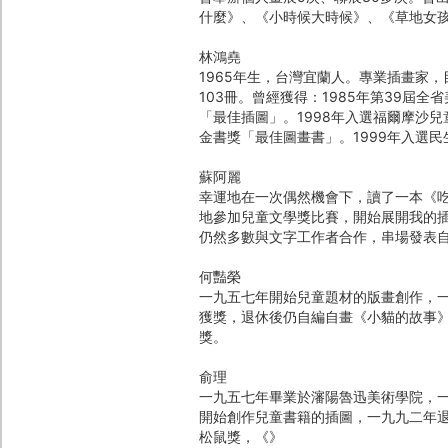
什麼》、《小時候大時候》、《草地女孩
林鴻堯
1965年生，台灣宜蘭人。專業插畫家
103冊。曾經獲得：1985年第39屆
「最佳插圖」。1998年入選福爾摩沙
金書獎「最佳圖畫書」。1999年入選
蘇阿麗
幸運地在一次偶然機會下，讀了一本《
地參加兒童文學獎比賽，開始展開我的
仍然多數與文字工作者合作，串場發表
何豔榮
一九五七年開始兒童題材的版畫創作，
獲獎，退休後仍自編自畫《小貓的故事
獎。
俞理
一九五七年畢業於瀋陽魯迅美術學院，
開始創作兒童書籍的插圖，一九九二年
松鼠獎，《》