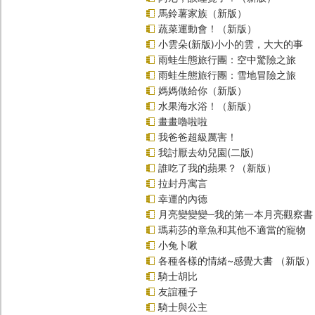
馬鈴薯家族（新版）
蔬菜運動會！（新版）
小雲朵(新版)小小的雲，大大的事
雨蛙生態旅行團：空中驚險之旅
雨蛙生態旅行團：雪地冒險之旅
媽媽做給你（新版）
水果海水浴！（新版）
畫畫嚕啦啦
我爸爸超級厲害！
我討厭去幼兒園(二版)
誰吃了我的蘋果？（新版）
拉封丹寓言
幸運的內德
月亮變變變─我的第一本月亮觀察書
瑪莉莎的章魚和其他不適當的寵物
小兔卜啾
各種各樣的情緒~感覺大書 （新版）
騎士胡比
友誼種子
騎士與公主