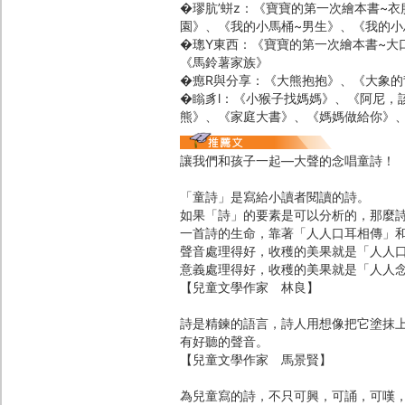
�璆肮’蛢z：《寶寶的第一次繪本書~
園》、《我的小馬桶~男生》、《我的小
�璁Y東西：《寶寶的第一次繪本書~大
《馬鈴薯家族》
�瘛R與分享：《大熊抱抱》、《大象的
�瞈豸l：《小猴子找媽媽》、《阿尼，
熊》、《家庭大書》、《媽媽做給你》
讓我們和孩子一起―大聲的念唱童詩！
「童詩」是寫給小讀者閱讀的詩。
如果「詩」的要素是可以分析的，那麼
一首詩的生命，靠著「人人口耳相傳」
聲音處理得好，收穫的美果就是「人人
意義處理得好，收穫的美果就是「人人
【兒童文學作家 林良】
詩是精鍊的語言，詩人用想像把它塗抹
有好聽的聲音。
【兒童文學作家 馬景賢】
為兒童寫的詩，不只可興，可誦，可嘆