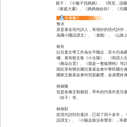
親子：《小猴子找媽媽》、《阿尼，該
《家庭大書》、《媽媽做給你》、《天
詹冰
原是著名現代詩人，有很好的現代詩作
為國小國語課文）、〈遊戲〉、〈山路
林良
以兒童文學工作為生平職志，至今仍為
欄。著有散文集《小太陽》、《和諧人
《兩朵白雲》、《我是一隻狐狸狗》等
因此享有聯合國兒童基金會中華民國分
國家文藝基金會特別貢獻獎、金鼎獎終
林鍾隆
也是各種文類都寫，早年的代表作是兒
〈桔子〉等。
林煥彰
從現代詩到兒童詩，已寫了四十多年，
語課文）、〈小貓走路沒有聲音〉…等