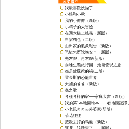
我最喜歡洗澡了
小根和小秋
我的小雞雞（新版）
小精子的大冒險
在圓木橋上搖晃（新版）
白雲麵包（二版）
山田家的氣象報告（新版）
恐龍怎麼說晚安？（新版）
先左腳，再右腳(新版)
雨蛙生態旅行團：池塘發現之旅
都是放屁惹的禍(二版)
霍金斯的恐龍世界
天國的爸爸（新版）
蟲之歌
各種各樣的家──家庭大書（新版）
我的第1本地圖繪本――看地圖認識
小老鼠奇奇去外婆家(新版)
菊花娃娃
把殼丟掉的烏龜（新版）
阿尼，該睡覺了！（新版）