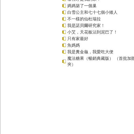
媽媽築了一個巢
白雪公主和七十七個小矮人
不一樣的仙杜瑞拉
我是諾貝爾研究家！
小艾，天花板沾到泥巴了！
只有家最好
魚媽媽
我是糞金龜，我愛吃大便
魔法糖果（暢銷典藏版） （首批加
夾）