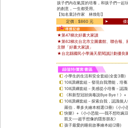
孩子們內在氣質的培養，和孩子們一起
的創意，一生都受用。
【知名童詩作家 林煥彰】
定價：$860 元
優
★第47梯次好書大家讀
★第62梯次台北市立圖書館、聯合報、
主辦「好書大家讀」
★台北縣國民小學滿天星閱讀計劃優良
小學生的生活和安全套組(全套3冊)
108課綱套組－發現自我潛能，培
108課綱套組－美感從小培養－認
《和新型冠狀病毒說Bye Bye！》
108課綱套組－探索自我，認識個人
羅伯．畢多夫繪本精選(3冊)《小小
快樂》+《小小恐龍──我不想吃豌
凱文──超乎想像的隱形朋友》
孩子最愛的睡前故事繪本組(2冊)