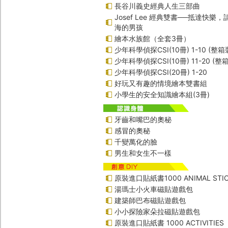
長谷川義史經典人生三部曲
Josef Lee 經典雙書──抵達快樂
海的男孩
繪本水族館（全套3冊）
少年科學偵探CSI(10冊) 1-10 (整箱
少年科學偵探CSI(10冊) 11-20 (整
少年科學偵探CSI(20冊) 1-20
好玩又有趣的情境繪本雙書組
小學生的安全知識繪本組(3冊)
牙齒和嘴巴的奧秘
感冒的奧秘
千變萬化的臉
男生和女生不一樣
原裝進口貼紙書1000 ANIMAL STIC
湯瑪士小火車磁貼遊戲包
建築師巴布磁貼遊戲包
小小探險家朵拉磁貼遊戲包
原裝進口貼紙書 1000 ACTIVITIES