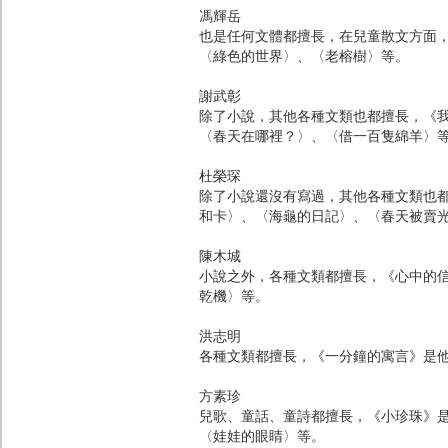
馮輝岳
也是任何文體都擅長，在兒童散文方面
〈綠色的世界〉、〈老榕樹〉等。
謝武彰
除了小說，其他各種文類也都擅長，《
〈春天在哪裡？〉、〈借一百隻綿羊〉
杜榮琛
除了小說還沒有寫過，其他各種文類也
和卡〉、〈海龜的日記〉、〈春天被賣
陳木城
小說之外，各種文類都擅長，《心中的
乾機〉等。
洪志明
各種文類都擅長，《一分鐘的寓言》是
方素珍
兒歌、童話、童詩都擅長，《小珍珠》
〈娃娃的眼睛〉等。