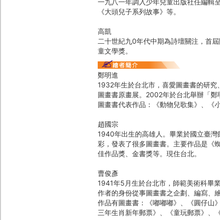
一九八一年調入少年兒童出版社任編輯
《大頭兒子系列故事》等。
高凱
二十世紀九0年代中期為詩壇關注，首
童文學獎。
鄭明進
1932年生於台北市，喜愛圖畫書的研究
圖畫書原畫展。2002年於台北舉辦「
圖畫書代表作品：《動物兒歌集》、《
趙國宗
1940年出生的高雄人。畢業於國立臺
彩，發表了很多圖畫書。主要作品是《
佳作品獎、金書獎等。現住台北。
曹俊彥
1941年5月生於台北市，師範美術科
作者的身份從事圖畫書之企劃、編寫、
作品有圖畫書：《嘟嘟嘟》、《圓仔山
三年生肖新年郵票》、《童玩郵票》、