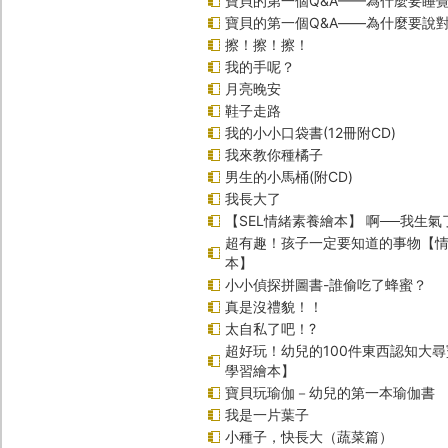
寶貝的第一個Q&A——為什麼要睡
寶貝的第一個Q&A――為什麼要說
擦！擦！擦！
我的手呢？
月亮晚安
鞋子走路
我的小小口袋書(12冊附CD)
我來教你種橘子
男生的小馬桶(附CD)
我長大了
【SEL情緒素養繪本】 啊──我生氣
超有趣！孩子一定要知道的事物【
本】
小小偵探拼圖書-誰偷吃了蜂蜜？
真是沒禮貌！！
太自私了吧！?
超好玩！幼兒的100件東西認知大
學習繪本】
寶貝玩瑜伽－幼兒的第一本瑜伽書
我是一片葉子
小種子，快長大（蔬菜篇）