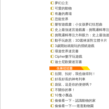
夢幻公主
可愛的動物
有趣的農場
恐龍世界
樂智遊戲書：小女孩夢幻狂想曲
史上最強迷宮遊戲書：挑戰邏輯專
挑戰邏輯專注力和眼力：史上最強迷
動手玩創意：3D叢林派對立體卡片
3歲開始就能玩的摺紙遊戲
環遊世界迷宮書
Cipher數字玩遊戲
迪士尼歡樂迷宮書
拉開、扣好，我也做得到！
好長好長的神奇列車
袋鼠，這是你的便便嗎？
不關你的事！
10隻小瓢蟲
偷偷看一下－認識動物的家
偷偷看一下──逛逛動物園