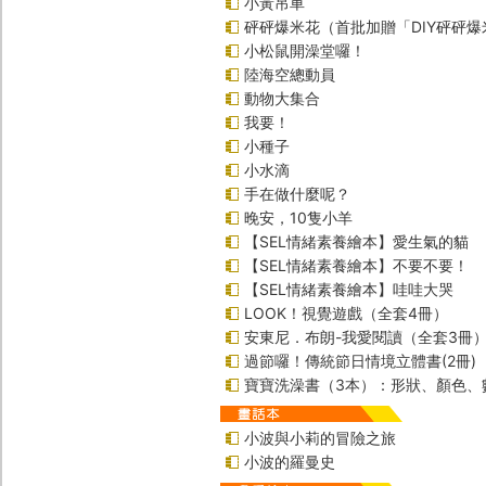
小黃吊車
砰砰爆米花（首批加贈「DIY砰砰
小松鼠開澡堂囉！
陸海空總動員
動物大集合
我要！
小種子
小水滴
手在做什麼呢？
晚安，10隻小羊
【SEL情緒素養繪本】愛生氣的貓
【SEL情緒素養繪本】不要不要！
【SEL情緒素養繪本】哇哇大哭
LOOK！視覺遊戲（全套4冊）
安東尼．布朗-我愛閱讀（全套3冊
過節囉！傳統節日情境立體書(2冊)
寶寶洗澡書（3本）：形狀、顏色、
小波與小莉的冒險之旅
小波的羅曼史