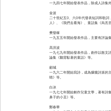
一九四七年開始發表作品，除成人詩集
金波
二十世紀五0、六0年代發表短詞和歌詞
人》、《我們去看海》、童話集《烏丟
樊發稼
一九五五年開始發表作品，主要有評論
高洪波
一九七九年開始發表作品，創作以散文
論集《鵝背馱著的童話》等。
顧城
一九六二年開始寫詩，成為朦朧詩派的
睛》等。
白冰
一九七七年開始劊作兒童文學，著有詩
鼻子的小丑》等。
鄭春華