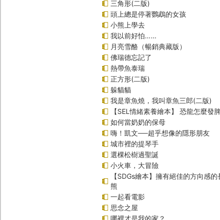
三角形(二版)
頭上總是停著鸚鵡的女孩
小熊上學去
我以前好怕……
月亮雪酪（暢銷典藏版）
佛瑞德忘記了
熱帶魚泰瑞
正方形(二版)
躲貓貓
我是章魚燒，我叫章魚三郎(二版)
【SEL情緒素養繪本】 恐龍怎麼發脾
如何當奶奶的保母
嗨！凱文──超乎想像的隱形朋友
城市裡的提琴手
選棵松樹過聖誕
小火車，大冒險
【SDGs繪本】擁有絕佳的方向感
熊
一起看電影
思念之屋
哪裡才是我的家？