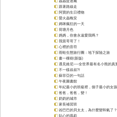
蟲蟲捉迷藏
跟著路線走
阿寶的生日禮物
螢火蟲晚安
媽咪瘋狂的一天
荷塘月色
媽媽，你會永遠愛我嗎？
我當哥哥了！
心裡的音符
雨蛙生態旅行團：地下探險之旅
畫一棵樹(新版)
遇見維尼──全世界最有名小熊的真
不一樣叔叔?!
蘇菲亞的一句話
午夜圖書館
年紀最小的班級裡，個子最小的女孩(
爸爸，爸爸，變！
奶奶的城市
家長補習班
凶巴巴的貝太太，為什麼變和氣了
貼心的瑪莉