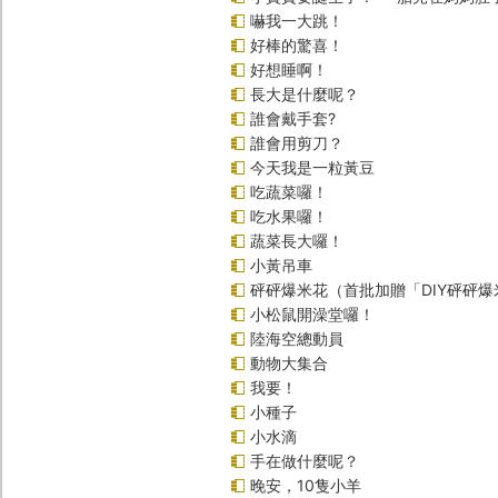
嚇我一大跳！
好棒的驚喜！
好想睡啊！
長大是什麼呢？
誰會戴手套?
誰會用剪刀？
今天我是一粒黃豆
吃蔬菜囉！
吃水果囉！
蔬菜長大囉！
小黃吊車
砰砰爆米花（首批加贈「DIY砰砰
小松鼠開澡堂囉！
陸海空總動員
動物大集合
我要！
小種子
小水滴
手在做什麼呢？
晚安，10隻小羊