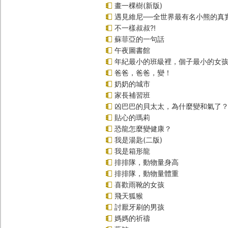
畫一棵樹(新版)
遇見維尼──全世界最有名小熊的真
不一樣叔叔?!
蘇菲亞的一句話
午夜圖書館
年紀最小的班級裡，個子最小的女孩(
爸爸，爸爸，變！
奶奶的城市
家長補習班
凶巴巴的貝太太，為什麼變和氣了
貼心的瑪莉
恐龍怎麼變健康？
我是湯匙(二版)
我是箱形龍
排排隊，動物量身高
排排隊，動物量體重
喜歡雨靴的女孩
飛天狐猴
討厭牙刷的男孩
媽媽的祈禱