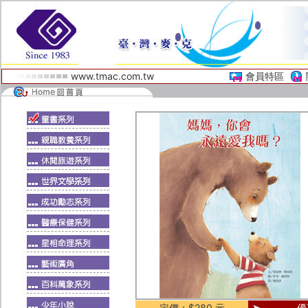
www.tmac.com.tw
會員特區
定價：$280 元
優