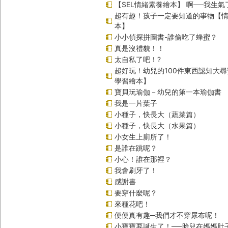
【SEL情緒素養繪本】 啊──我生氣
超有趣！孩子一定要知道的事物【
本】
小小偵探拼圖書-誰偷吃了蜂蜜？
真是沒禮貌！！
太自私了吧！?
超好玩！幼兒的100件東西認知大
學習繪本】
寶貝玩瑜伽－幼兒的第一本瑜伽書
我是一片葉子
小種子，快長大（蔬菜篇）
小種子，快長大（水果篇）
小女生上廁所了！
是誰在跳呢？
小心！誰在那裡？
我會刷牙了！
感謝書
要穿什麼呢？
來種花吧！
便便真有趣─我們才不穿尿布呢！
小寶寶要誕生了！──胎兒在媽媽肚