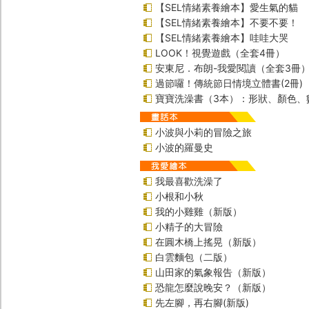
【SEL情緒素養繪本】愛生氣的貓
【SEL情緒素養繪本】不要不要！
【SEL情緒素養繪本】哇哇大哭
LOOK！視覺遊戲（全套4冊）
安東尼．布朗-我愛閱讀（全套3冊
過節囉！傳統節日情境立體書(2冊)
寶寶洗澡書（3本）：形狀、顏色、
小波與小莉的冒險之旅
小波的羅曼史
我最喜歡洗澡了
小根和小秋
我的小雞雞（新版）
小精子的大冒險
在圓木橋上搖晃（新版）
白雲麵包（二版）
山田家的氣象報告（新版）
恐龍怎麼說晚安？（新版）
先左腳，再右腳(新版)