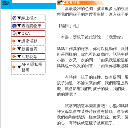
溫暖淡雅的色調、孩童般多元的視角和
領我們用孩子的角度看事情，進入孩子
▼
線上徵才
▼
查看購物車
【編輯手札】
▼
Q&A
一本書，讓親子彼此訴說：「我愛你」
▼
講座活動
媽媽工作真的好累，你可以從動作、眼
▼
新書發表
但是同樣的，你也可以從動作、話語中
▼
活動花絮
小熊一次又一次的問：「如果我這般這
APP 隱私權
媽媽也一次次的回答：「如果你那般那
▼
聲明
有時候，孩子的任性、好奇提問，要的
孩子知道，不論未來如何，我們都還是
麼，就會影響我們對孩子的愛，我們愛
他的愛呢？
試著閱讀這本圖畫書吧！小熊和媽媽用
許父母親會在某些時候會有情緒，會管
我們都和熊媽媽一樣生活忙碌、疲累，
的心，有時候就這樣子被療癒了。