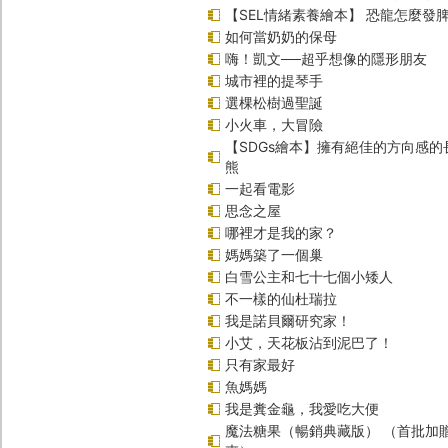
【SEL情緒素養繪本】 恐龍怎麼發脾
如何當奶奶的保母
嗨！凱文──超乎想像的隱形朋友
城市裡的提琴手
選棵松樹過聖誕
小火車，大冒險
【SDGs繪本】擁有絕佳的方向感
熊
一起看電影
思念之屋
哪裡才是我的家？
媽媽築了一個巢
白雪公主和七十七個小矮人
不一樣的仙杜瑞拉
我是諾貝爾研究家！
小艾，天花板沾到泥巴了！
只有家最好
魚媽媽
我是糞金龜，我愛吃大便
魔法糖果（暢銷典藏版） （首批加