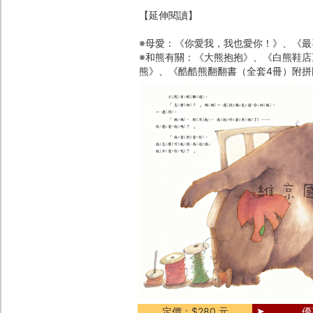
【延伸閱讀】
※母愛：《你愛我，我也愛你！》、《
※和熊有關：《大熊抱抱》、《白熊鞋店
熊》、《酷酷熊翻翻書（全套4冊）附拼
定價：$280 元
優