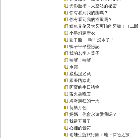
光影魔術－太空站的祕密
你有看到我的龍嗎？
你有看到我的怪獸嗎？
鱷魚艾倫又大又可怕的牙齒！（二
小蝌蚪穿新衣
圍巾熊──啊！沒水了！
鴨子平平歷險記
我的名字叫葉子
哈囉！哈囉！
承諾
蟲蟲捉迷藏
跟著路線走
阿寶的生日禮物
螢火蟲晚安
媽咪瘋狂的一天
荷塘月色
媽媽，你會永遠愛我嗎？
我當哥哥了！
心裡的音符
雨蛙生態旅行團：地下探險之旅