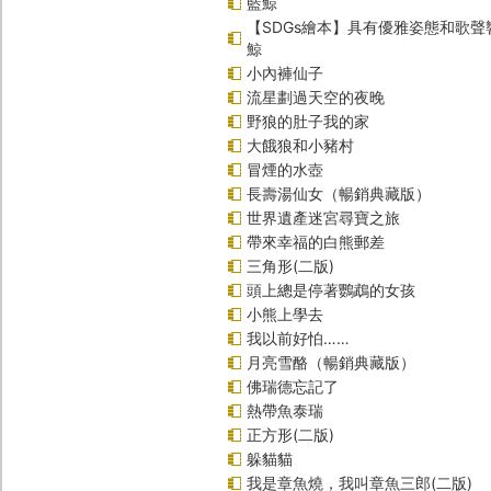
藍鯨
【SDGs繪本】具有優雅姿態和歌
鯨
小內褲仙子
流星劃過天空的夜晚
野狼的肚子我的家
大餓狼和小豬村
冒煙的水壺
長壽湯仙女（暢銷典藏版）
世界遺產迷宮尋寶之旅
帶來幸福的白熊郵差
三角形(二版)
頭上總是停著鸚鵡的女孩
小熊上學去
我以前好怕……
月亮雪酪（暢銷典藏版）
佛瑞德忘記了
熱帶魚泰瑞
正方形(二版)
躲貓貓
我是章魚燒，我叫章魚三郎(二版)