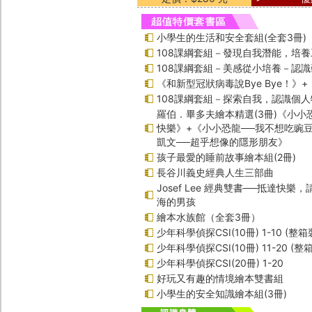
小學生的生活和安全套組(全套3冊)
108課綱套組－發現自我潛能，培
108課綱套組－美感從小培養－認
《和新型冠狀病毒說Bye Bye！》
108課綱套組－探索自我，認識個人
羅伯．畢多夫繪本精選(3冊)《小小
快樂》+《小小恐龍──我不想吃豌
凱文──超乎想像的隱形朋友》
孩子最愛的睡前故事繪本組(2冊)
長谷川義史經典人生三部曲
Josef Lee 經典雙書──抵達快樂
海的男孩
繪本水族館（全套3冊）
少年科學偵探CSI(10冊) 1-10 (整箱
少年科學偵探CSI(10冊) 11-20 (整
少年科學偵探CSI(20冊) 1-20
好玩又有趣的情境繪本雙書組
小學生的安全知識繪本組(3冊)