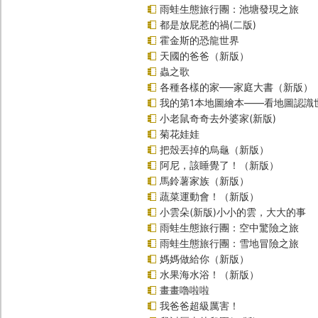
雨蛙生態旅行團：池塘發現之旅
都是放屁惹的禍(二版)
霍金斯的恐龍世界
天國的爸爸（新版）
蟲之歌
各種各樣的家──家庭大書（新版）
我的第1本地圖繪本――看地圖認識
小老鼠奇奇去外婆家(新版)
菊花娃娃
把殼丟掉的烏龜（新版）
阿尼，該睡覺了！（新版）
馬鈴薯家族（新版）
蔬菜運動會！（新版）
小雲朵(新版)小小的雲，大大的事
雨蛙生態旅行團：空中驚險之旅
雨蛙生態旅行團：雪地冒險之旅
媽媽做給你（新版）
水果海水浴！（新版）
畫畫嚕啦啦
我爸爸超級厲害！