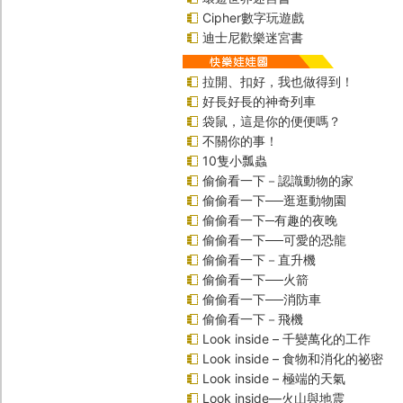
Cipher數字玩遊戲
迪士尼歡樂迷宮書
拉開、扣好，我也做得到！
好長好長的神奇列車
袋鼠，這是你的便便嗎？
不關你的事！
10隻小瓢蟲
偷偷看一下－認識動物的家
偷偷看一下──逛逛動物園
偷偷看一下─有趣的夜晚
偷偷看一下──可愛的恐龍
偷偷看一下－直升機
偷偷看一下──火箭
偷偷看一下──消防車
偷偷看一下－飛機
Look inside – 千變萬化的工作
Look inside – 食物和消化的祕密
Look inside – 極端的天氣
Look inside—火山與地震