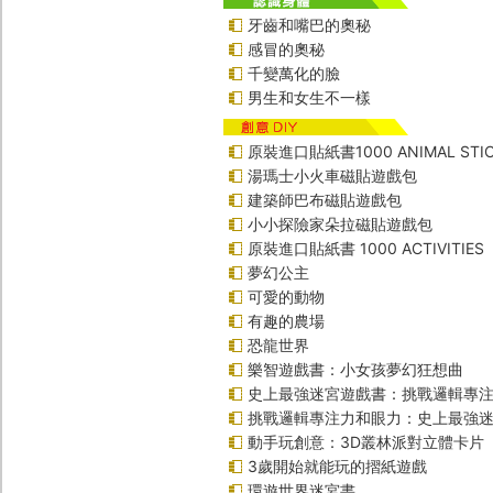
牙齒和嘴巴的奧秘
感冒的奧秘
千變萬化的臉
男生和女生不一樣
原裝進口貼紙書1000 ANIMAL STIC
湯瑪士小火車磁貼遊戲包
建築師巴布磁貼遊戲包
小小探險家朵拉磁貼遊戲包
原裝進口貼紙書 1000 ACTIVITIES
夢幻公主
可愛的動物
有趣的農場
恐龍世界
樂智遊戲書：小女孩夢幻狂想曲
史上最強迷宮遊戲書：挑戰邏輯專
挑戰邏輯專注力和眼力：史上最強迷
動手玩創意：3D叢林派對立體卡片
3歲開始就能玩的摺紙遊戲
環遊世界迷宮書