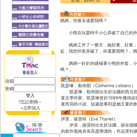
媽媽，你會永遠愛我嗎？
小熊在玩耍時不小心弄破了自己的外套
媽媽工作了一整天，她好累、好累，但
起，我把外套弄破了，你還愛我嗎？」
媽媽一針針的縫補著小熊的外套，小熊
嗎？」
信箱
凱瑟琳．勒布朗（Catherine Leblanc）
密碼
凱瑟琳．勒布朗出生於法國的西北部，大
童文學作家。凱瑟琳曾於1999年獲得
?忘記密碼～
童而寫的小說、短篇故事則是她主要的
+立即加入
伊芙．薩雷特（Eve Tharlet）
伊芙．薩雷特出生於法國，卻在德國度
的創作風格具有高度辨識性，作品受到