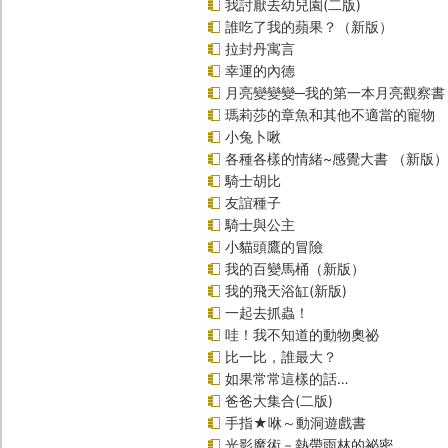
我討厭去幼兒園(二版)
誰吃了我的蘋果？（新版）
拉封丹寓言
幸運的內德
月亮變變變─我的第一本月亮觀察書
瑪莉莎的章魚和其他不適當的寵物
小兔卜啾
各種各樣的情緒~感覺大書 （新版）
騎士胡比
友誼種子
騎士與公主
小貓頭鷹的冒險
我的百變馬桶（新版）
我的飛天浴缸(新版)
一起去抓蟲！
哇！我不知道的動物奧祕
比一比，誰最大？
如果常常這樣的話…
爸爸大集合(二版)
手指★咻～動洞遊戲書
光影魔術－熱帶雨林的祕密