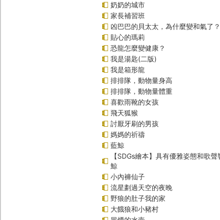
奶奶的城市
家長補習班
凶巴巴的貝太太，為什麼變和氣了
貼心的瑪莉
恐龍怎麼變健康？
我是湯匙(二版)
我是箱形龍
排排隊，動物量身高
排排隊，動物量體重
喜歡雨靴的女孩
飛天狐猴
討厭牙刷的男孩
媽媽的祈禱
藍鯨
【SDGs繪本】具有優雅姿態和歌
鯨
小內褲仙子
流星劃過天空的夜晚
野狼的肚子我的家
大餓狼和小豬村
冒煙的水壺