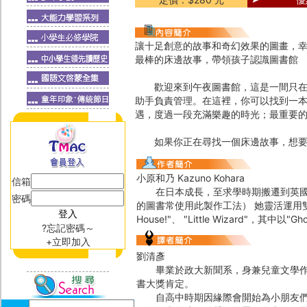
讓十足創意的故事和奇幻效果的圖畫，
最棒的床邊故事，帶領孩子認識圖書館
歡迎來到午夜圖書館，這是一間只在夜
助手負責管理。在這裡，你可以找到一
遇，度過一段充滿樂趣的時光；最重要
如果你正在尋找一個床邊故事，想要認
小原和乃 Kazuno Kohara
信箱
在日本成長，至求學時期搬遷到英國，目
密碼
的圖書常使用此製作工法） 她靈活運用雙色表現所有
House!"、 "Little Wizard"，其中以
?忘記密碼～
+立即加入
劉清彥
畢業於政大新聞系，身兼兒童文學作家
書大獎肯定。
自高中時期因緣際會開始為小朋友們說