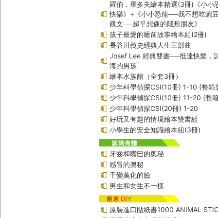
羅伯．畢多夫繪本精選(3冊)《小小
快樂》+《小小恐龍──我不想吃豌
凱文──超乎想像的隱形朋友》
孩子最愛的睡前故事繪本組(2冊)
長谷川義史經典人生三部曲
Josef Lee 經典雙書──抵達快樂
海的男孩
繪本水族館（全套3冊）
少年科學偵探CSI(10冊) 1-10 (整箱
少年科學偵探CSI(10冊) 11-20 (整
少年科學偵探CSI(20冊) 1-20
好玩又有趣的情境繪本雙書組
小學生的安全知識繪本組(3冊)
牙齒和嘴巴的奧秘
感冒的奧秘
千變萬化的臉
男生和女生不一樣
原裝進口貼紙書1000 ANIMAL STIC