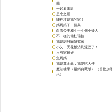
熊
一起看電影
思念之屋
哪裡才是我的家？
媽媽築了一個巢
白雪公主和七十七個小矮人
不一樣的仙杜瑞拉
我是諾貝爾研究家！
小艾，天花板沾到泥巴了！
只有家最好
魚媽媽
我是糞金龜，我愛吃大便
魔法糖果（暢銷典藏版） （首批加
夾）