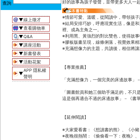
好的故事為孩子發聲，並帶更多大人一
※情節可愛、溫暖，從閱讀中，帶領孩子
▼
線上徵才
※結局安排巧妙，呼應現實生活，像是
▼
查看購物車
裡、成為主角之一。
※利用黑、黃強烈的對比雙色，使得故事
▼
Q&A
※膠板版畫呈現，線條俐落，視覺效果
▼
講座活動
※充滿想像力的主題，共讀後，相信將
▼
新書發表
▼
活動花絮
【專業推薦】
APP 隱私權
▼
聲明
「充滿想像力，一個完美的床邊故事」
「圖書館員和她三個助手滿足的，不只
這是個再適合不過的床邊故事」－《書
【延伸閱讀】
※大家愛看書：《想讀書的熊》、《小豬
※夜晚很熱鬧：《偷偷看一下：夜晚》、