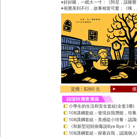
※好好睡，一眠大一寸：《阿尼，該睡覺
※視覺美到不行，故事相當可愛：《咦，
定價：$280 元
優
小學生的生活和安全套組(全套3冊)
108課綱套組－發現自我潛能，培
108課綱套組－美感從小培養－認
《和新型冠狀病毒說Bye Bye！》
108課綱套組－探索自我，認識個人