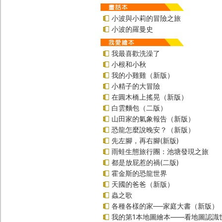
小波與小莉的冒險之旅
小波的羅曼史
我最喜歡洗澡了
小根和小秋
我的小雞雞（新版）
小精子的大冒險
在圓木橋上搖晃（新版）
白雲麵包（二版）
山田家的氣象報告（新版）
恐龍怎麼說晚安？（新版）
先左腳，再右腳(新版)
雨蛙生態旅行團：池塘發現之旅
都是放屁惹的禍(二版)
霍金斯的恐龍世界
天國的爸爸（新版）
蟲之歌
各種各樣的家──家庭大書（新版）
我的第1本地圖繪本――看地圖認識