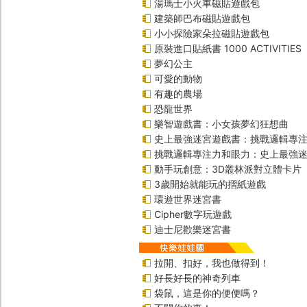
湯瑪士小火車磁貼遊戲包
建築師巴布磁貼遊戲包
小小探險家朵拉磁貼遊戲包
原裝進口貼紙書 1000 ACTIVITIES
夢幻公主
可愛的動物
有趣的農場
恐龍世界
樂智遊戲書：小女孩夢幻狂想曲
史上最強迷宮遊戲書：挑戰邏輯專
挑戰邏輯專注力和眼力：史上最強迷
動手玩創意：3D叢林派對立體卡片
3歲開始就能玩的摺紙遊戲
環遊世界迷宮書
Cipher數字玩遊戲
迪士尼歡樂迷宮書
拉開、扣好，我也做得到！
好長好長的神奇列車
袋鼠，這是你的便便嗎？