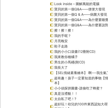
Look inside – 圖解萬能的電腦
寶貝的第一個Q&A――便便大發現
寶貝的第一個Q & A――病菌大發現
寶貝的第一個Q&A——為什麼要睡
寶貝的第一個Q&A――為什麼要說
擦！擦！擦！
我的手呢？
月亮晚安
鞋子走路
我的小小口袋書(12冊附CD)
我來教你種橘子
男生的小馬桶(附CD)
我長大了
【SEL情緒素養繪本】 啊──我生氣
超有趣！孩子一定要知道的事物【
本】
小小偵探拼圖書-誰偷吃了蜂蜜？
真是沒禮貌！！
太自私了吧！?
超好玩！幼兒的100件東西認知大