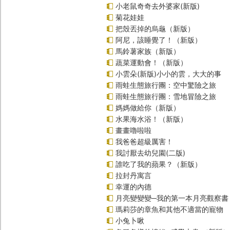
小老鼠奇奇去外婆家(新版)
菊花娃娃
把殼丟掉的烏龜（新版）
阿尼，該睡覺了！（新版）
馬鈴薯家族（新版）
蔬菜運動會！（新版）
小雲朵(新版)小小的雲，大大的事
雨蛙生態旅行團：空中驚險之旅
雨蛙生態旅行團：雪地冒險之旅
媽媽做給你（新版）
水果海水浴！（新版）
畫畫嚕啦啦
我爸爸超級厲害！
我討厭去幼兒園(二版)
誰吃了我的蘋果？（新版）
拉封丹寓言
幸運的內德
月亮變變變─我的第一本月亮觀察書
瑪莉莎的章魚和其他不適當的寵物
小兔卜啾