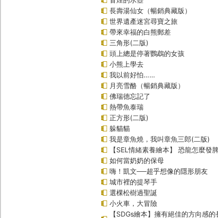
長壽湯仙女（暢銷典藏版）
世界遺產迷宮尋寶之旅
帶來幸福的白熊郵差
三角形(二版)
頭上總是停著鸚鵡的女孩
小熊上學去
我以前好怕……
月亮雪酪（暢銷典藏版）
佛瑞德忘記了
熱帶魚泰瑞
正方形(二版)
躲貓貓
我是章魚燒，我叫章魚三郎(二版)
【SEL情緒素養繪本】 恐龍怎麼發脾
如何當奶奶的保母
嗨！凱文──超乎想像的隱形朋友
城市裡的提琴手
選棵松樹過聖誕
小火車，大冒險
【SDGs繪本】擁有絕佳的方向感