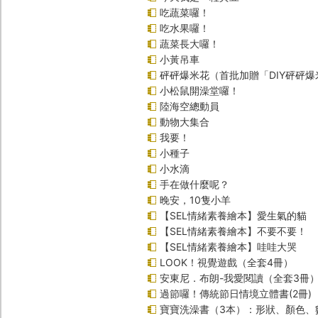
吃蔬菜囉！
吃水果囉！
蔬菜長大囉！
小黃吊車
砰砰爆米花（首批加贈「DIY砰砰
小松鼠開澡堂囉！
陸海空總動員
動物大集合
我要！
小種子
小水滴
手在做什麼呢？
晚安，10隻小羊
【SEL情緒素養繪本】愛生氣的貓
【SEL情緒素養繪本】不要不要！
【SEL情緒素養繪本】哇哇大哭
LOOK！視覺遊戲（全套4冊）
安東尼．布朗-我愛閱讀（全套3冊
過節囉！傳統節日情境立體書(2冊)
寶寶洗澡書（3本）：形狀、顏色、