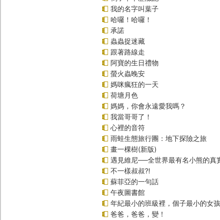
我的名字叫葉子
哈囉！哈囉！
承諾
蟲蟲捉迷藏
跟著路線走
阿寶的生日禮物
螢火蟲晚安
媽咪瘋狂的一天
荷塘月色
媽媽，你會永遠愛我嗎？
我當哥哥了！
心裡的音符
雨蛙生態旅行團：地下探險之旅
畫一棵樹(新版)
遇見維尼──全世界最有名小熊的真
不一樣叔叔?!
蘇菲亞的一句話
午夜圖書館
年紀最小的班級裡，個子最小的女孩(
爸爸，爸爸，變！