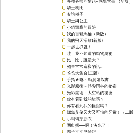
各種各樣的情緒~感覺大書 （新版）
騎士胡比
友誼種子
騎士與公主
小貓頭鷹的冒險
我的百變馬桶（新版）
我的飛天浴缸(新版)
一起去抓蟲！
哇！我不知道的動物奧祕
比一比，誰最大？
如果常常這樣的話…
爸爸大集合(二版)
手指★咻～動洞遊戲書
光影魔術－熱帶雨林的祕密
光影魔術－太空站的祕密
你有看到我的龍嗎？
你有看到我的怪獸嗎？
鱷魚艾倫又大又可怕的牙齒！（二
小蝌蚪穿新衣
圍巾熊──啊！沒水了！
鴨子平平歷險記