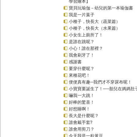
學習繪本】
寶貝玩瑜伽－幼兒的第一本瑜伽書
我是一片葉子
小種子，快長大（蔬菜篇）
小種子，快長大（水果篇）
小女生上廁所了！
是誰在跳呢？
小心！誰在那裡？
我會刷牙了！
感謝書
要穿什麼呢？
來種花吧！
便便真有趣─我們才不穿尿布呢！
小寶寶要誕生了！──胎兒在媽媽肚
嚇我一大跳！
好棒的驚喜！
好想睡啊！
長大是什麼呢？
誰會戴手套?
誰會用剪刀？
今天我是一粒黃豆