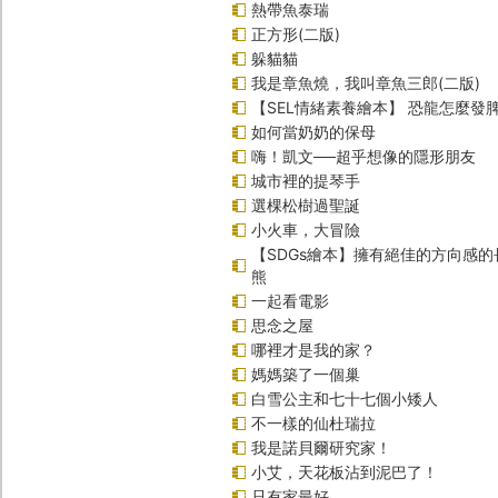
熱帶魚泰瑞
正方形(二版)
躲貓貓
我是章魚燒，我叫章魚三郎(二版)
【SEL情緒素養繪本】 恐龍怎麼發脾
如何當奶奶的保母
嗨！凱文──超乎想像的隱形朋友
城市裡的提琴手
選棵松樹過聖誕
小火車，大冒險
【SDGs繪本】擁有絕佳的方向感
熊
一起看電影
思念之屋
哪裡才是我的家？
媽媽築了一個巢
白雪公主和七十七個小矮人
不一樣的仙杜瑞拉
我是諾貝爾研究家！
小艾，天花板沾到泥巴了！
只有家最好