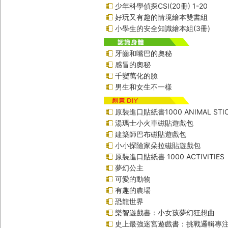
少年科學偵探CSI(20冊) 1-20
好玩又有趣的情境繪本雙書組
小學生的安全知識繪本組(3冊)
牙齒和嘴巴的奧秘
感冒的奧秘
千變萬化的臉
男生和女生不一樣
原裝進口貼紙書1000 ANIMAL STIC
湯瑪士小火車磁貼遊戲包
建築師巴布磁貼遊戲包
小小探險家朵拉磁貼遊戲包
原裝進口貼紙書 1000 ACTIVITIES
夢幻公主
可愛的動物
有趣的農場
恐龍世界
樂智遊戲書：小女孩夢幻狂想曲
史上最強迷宮遊戲書：挑戰邏輯專