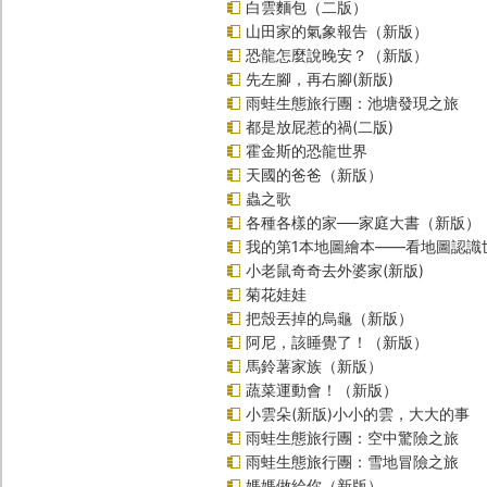
白雲麵包（二版）
山田家的氣象報告（新版）
恐龍怎麼說晚安？（新版）
先左腳，再右腳(新版)
雨蛙生態旅行團：池塘發現之旅
都是放屁惹的禍(二版)
霍金斯的恐龍世界
天國的爸爸（新版）
蟲之歌
各種各樣的家──家庭大書（新版）
我的第1本地圖繪本――看地圖認識
小老鼠奇奇去外婆家(新版)
菊花娃娃
把殼丟掉的烏龜（新版）
阿尼，該睡覺了！（新版）
馬鈴薯家族（新版）
蔬菜運動會！（新版）
小雲朵(新版)小小的雲，大大的事
雨蛙生態旅行團：空中驚險之旅
雨蛙生態旅行團：雪地冒險之旅
媽媽做給你（新版）