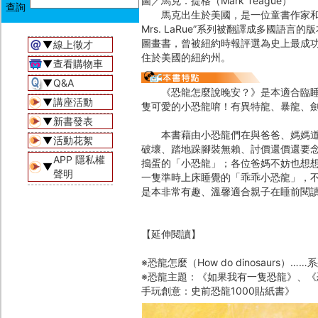
圖／馬克．提格（Mark Teague）
馬克出生於美國，是一位童書作家和畫家。在過
Mrs. LaRue”系列被翻譯成多國
圖畫書，曾被紐約時報評選為史上最成
▼
線上徵才
住於美國的紐約州。
▼
查看購物車
▼
Q&A
《恐龍怎麼說晚安？》是本適合臨睡前
▼
講座活動
隻可愛的小恐龍唷！有異特龍、暴龍、
▼
新書發表
本書藉由小恐龍們在與爸爸、媽媽道晚
▼
活動花絮
破壞、踏地跺腳裝無賴、討價還價還要
APP 隱私權
搗蛋的「小恐龍」；各位爸媽不妨也想
▼
聲明
一隻準時上床睡覺的「乖乖小恐龍」，
是本非常有趣、溫馨適合親子在睡前閱
【延伸閱讀】
※恐龍怎麼（How do dinosaur
※恐龍主題：《如果我有一隻恐龍》、
手玩創意：史前恐龍1000貼紙書》