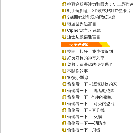
挑戰邏輯專注力和眼力：史上最強迷
動手玩創意：3D叢林派對立體卡片
3歲開始就能玩的摺紙遊戲
環遊世界迷宮書
Cipher數字玩遊戲
迪士尼歡樂迷宮書
拉開、扣好，我也做得到！
好長好長的神奇列車
袋鼠，這是你的便便嗎？
不關你的事！
10隻小瓢蟲
偷偷看一下－認識動物的家
偷偷看一下──逛逛動物園
偷偷看一下─有趣的夜晚
偷偷看一下──可愛的恐龍
偷偷看一下－直升機
偷偷看一下──火箭
偷偷看一下──消防車
偷偷看一下－飛機