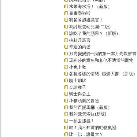
水果海水浴！（新版）
畫畫嚕啦啦
我爸爸超級厲害！
我討厭去幼兒園(二版)
誰吃了我的蘋果？（新版）
拉封丹寓言
幸運的內德
月亮變變變─我的第一本月亮觀察書
瑪莉莎的章魚和其他不適當的寵物
小兔卜啾
各種各樣的情緒~感覺大書 （新版
騎士胡比
友誼種子
騎士與公主
小貓頭鷹的冒險
我的百變馬桶（新版）
我的飛天浴缸(新版)
一起去抓蟲！
哇！我不知道的動物奧祕
比一比，誰最大？