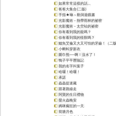
如果常常這樣的話…
爸爸大集合(二版)
手指★咻～動洞遊戲書
光影魔術－熱帶雨林的祕密
光影魔術－太空站的祕密
你有看到我的龍嗎？
你有看到我的怪獸嗎？
鱷魚艾倫又大又可怕的牙齒！（二
小蝌蚪穿新衣
圍巾熊──啊！沒水了！
鴨子平平歷險記
我的名字叫葉子
哈囉！哈囉！
承諾
蟲蟲捉迷藏
跟著路線走
阿寶的生日禮物
螢火蟲晚安
媽咪瘋狂的一天
荷塘月色