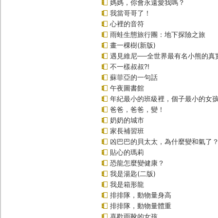
媽媽，你會永遠愛我嗎？
我當哥哥了！
心裡的音符
雨蛙生態旅行團：地下探險之旅
畫一棵樹(新版)
遇見維尼──全世界最有名小熊的真
不一樣叔叔?!
蘇菲亞的一句話
午夜圖書館
年紀最小的班級裡，個子最小的女孩
爸爸，爸爸，變！
奶奶的城市
家長補習班
凶巴巴的貝太太，為什麼變和氣了
貼心的瑪莉
恐龍怎麼變健康？
我是湯匙(二版)
我是箱形龍
排排隊，動物量身高
排排隊，動物量體重
喜歡雨靴的女孩