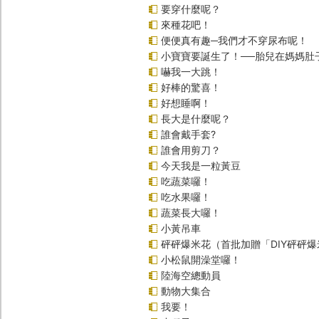
要穿什麼呢？
來種花吧！
便便真有趣─我們才不穿尿布呢！
小寶寶要誕生了！──胎兒在媽媽肚
嚇我一大跳！
好棒的驚喜！
好想睡啊！
長大是什麼呢？
誰會戴手套?
誰會用剪刀？
今天我是一粒黃豆
吃蔬菜囉！
吃水果囉！
蔬菜長大囉！
小黃吊車
砰砰爆米花（首批加贈「DIY砰砰
小松鼠開澡堂囉！
陸海空總動員
動物大集合
我要！