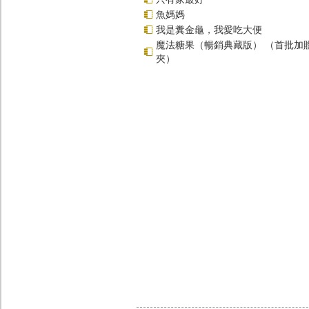
魚媽媽
我是糞金龜，我愛吃大便
魔法糖果（暢銷典藏版） （首批加
夾）