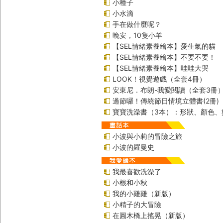
小種子
小水滴
手在做什麼呢？
晚安，10隻小羊
【SEL情緒素養繪本】愛生氣的貓
【SEL情緒素養繪本】不要不要！
【SEL情緒素養繪本】哇哇大哭
LOOK！視覺遊戲（全套4冊）
安東尼．布朗-我愛閱讀（全套3冊
過節囉！傳統節日情境立體書(2冊)
寶寶洗澡書（3本）：形狀、顏色、
小波與小莉的冒險之旅
小波的羅曼史
我最喜歡洗澡了
小根和小秋
我的小雞雞（新版）
小精子的大冒險
在圓木橋上搖晃（新版）