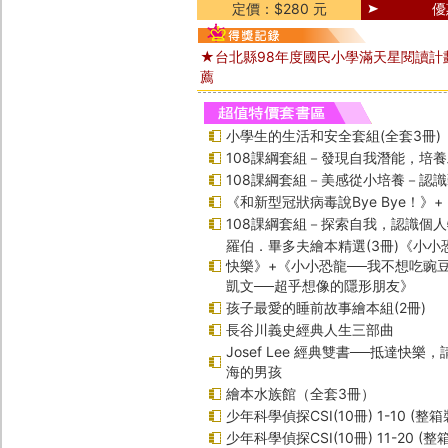
定價：$280 元
優
★台北縣98年度國民小學滿天星閱讀計
薦
小學生的生活和安全套組(全套3冊)
108課綱套組－發現自我潛能，培
108課綱套組－美感從小培養－認
《和新型冠狀病毒說Bye Bye！》
108課綱套組－探索自我，認識個
羅伯．畢多夫繪本精選(3冊)《小小
快樂》+《小小恐龍──我不想吃豌
凱文──超乎想像的隱形朋友》
孩子最愛的睡前故事繪本組(2冊)
長谷川義史經典人生三部曲
Josef Lee 經典雙書──抵達快樂
海的男孩
繪本水族館（全套3冊）
少年科學偵探CSI(10冊) 1-10 (整箱
少年科學偵探CSI(10冊) 11-20 (整