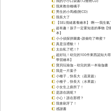
我的小小口袋書(12冊附CD)
我來教你種橘子
男生的小馬桶(附CD)
我長大了
【SEL情緒素養繪本】 啊──我生氣
超有趣！孩子一定要知道的事物【
本】
小小偵探拼圖書-誰偷吃了蜂蜜？
真是沒禮貌！！
太自私了吧！?
超好玩！幼兒的100件東西認知大
學習繪本】
寶貝玩瑜伽－幼兒的第一本瑜伽書
我是一片葉子
小種子，快長大（蔬菜篇）
小種子，快長大（水果篇）
小女生上廁所了！
是誰在跳呢？
小心！誰在那裡？
我會刷牙了！
感謝書