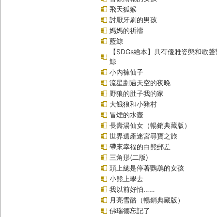
飛天狐猴
討厭牙刷的男孩
媽媽的祈禱
藍鯨
【SDGs繪本】具有優雅姿態和歌
鯨
小內褲仙子
流星劃過天空的夜晚
野狼的肚子我的家
大餓狼和小豬村
冒煙的水壺
長壽湯仙女（暢銷典藏版）
世界遺產迷宮尋寶之旅
帶來幸福的白熊郵差
三角形(二版)
頭上總是停著鸚鵡的女孩
小熊上學去
我以前好怕……
月亮雪酪（暢銷典藏版）
佛瑞德忘記了