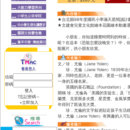
★台北縣98年度國民小學滿天星閱讀計
★文建會兒童文化館繪本花園繪本動畫
小朋友，你知道睡覺時間到的時候，恐
呢？在這本《恐龍怎麼說晚安？》中，
龍圖片，供小朋友欣賞。
文／珍．尤倫（Jane Yolen）
珍．尤倫（Jane Yolen）193
家，同時也是詩人、老師、更是一位著
信箱
一身的五棲名家。
密碼
英國的基石雜誌（Foundation）、美
開稱 珍．尤倫為「美國的安徒生」及「
?忘記密碼～
蘭獎、克里斯多夫獎、星雲獎、金風箏獎等
+立即加入
年得到了凱迪克大獎。
珍．尤倫的文字敍述貼近孩子生活經驗
珍．尤倫（Jane Yolen）有興趣的人可以上她