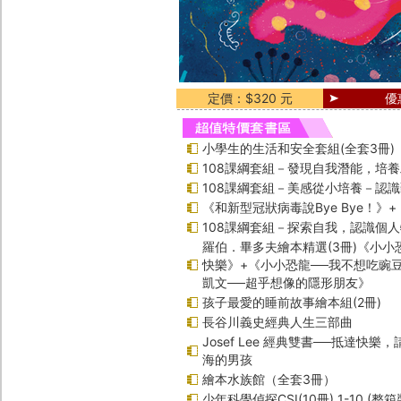
定價：$320 元
優
小學生的生活和安全套組(全套3冊)
108課綱套組－發現自我潛能，培
108課綱套組－美感從小培養－認
《和新型冠狀病毒說Bye Bye！》
108課綱套組－探索自我，認識個
羅伯．畢多夫繪本精選(3冊)《小小
快樂》+《小小恐龍──我不想吃豌
凱文──超乎想像的隱形朋友》
孩子最愛的睡前故事繪本組(2冊)
長谷川義史經典人生三部曲
Josef Lee 經典雙書──抵達快樂
海的男孩
繪本水族館（全套3冊）
少年科學偵探CSI(10冊) 1-10 (整箱