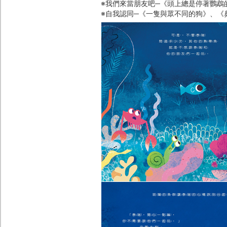
※我們來當朋友吧─《頭上總是停著鸚鵡
※自我認同─《一隻與眾不同的狗》、《