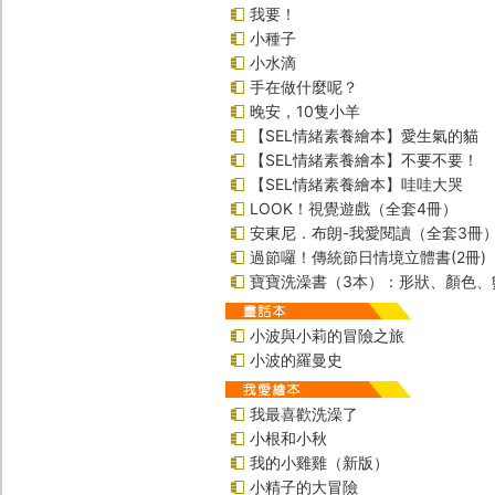
我要！
小種子
小水滴
手在做什麼呢？
晚安，10隻小羊
【SEL情緒素養繪本】愛生氣的貓
【SEL情緒素養繪本】不要不要！
【SEL情緒素養繪本】哇哇大哭
LOOK！視覺遊戲（全套4冊）
安東尼．布朗-我愛閱讀（全套3冊
過節囉！傳統節日情境立體書(2冊)
寶寶洗澡書（3本）：形狀、顏色、
小波與小莉的冒險之旅
小波的羅曼史
我最喜歡洗澡了
小根和小秋
我的小雞雞（新版）
小精子的大冒險