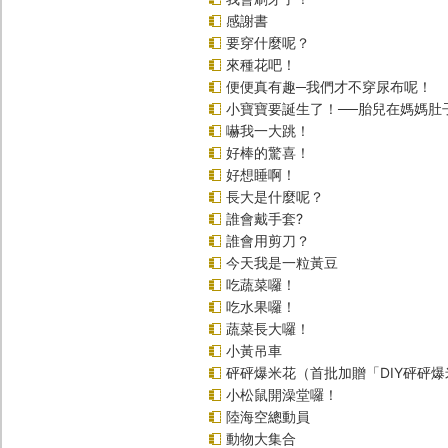
感謝書
要穿什麼呢？
來種花吧！
便便真有趣─我們才不穿尿布呢！
小寶寶要誕生了！──胎兒在媽媽肚
嚇我一大跳！
好棒的驚喜！
好想睡啊！
長大是什麼呢？
誰會戴手套?
誰會用剪刀？
今天我是一粒黃豆
吃蔬菜囉！
吃水果囉！
蔬菜長大囉！
小黃吊車
砰砰爆米花（首批加贈「DIY砰砰
小松鼠開澡堂囉！
陸海空總動員
動物大集合