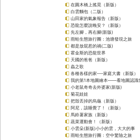
在圓木橋上搖晃（新版）
白雲麵包（二版）
山田家的氣象報告（新版）
恐龍怎麼說晚安？（新版）
先左腳，再右腳(新版)
雨蛙生態旅行團：池塘發現之旅
都是放屁惹的禍(二版)
霍金斯的恐龍世界
天國的爸爸（新版）
蟲之歌
各種各樣的家──家庭大書（新版）
我的第1本地圖繪本――看地圖認識
小老鼠奇奇去外婆家(新版)
菊花娃娃
把殼丟掉的烏龜（新版）
阿尼，該睡覺了！（新版）
馬鈴薯家族（新版）
蔬菜運動會！（新版）
小雲朵(新版)小小的雲，大大的事
雨蛙生態旅行團：空中驚險之旅