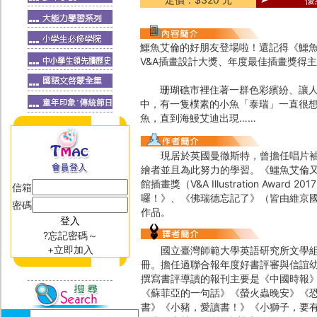
鱷魚艾倫的好朋友登場啦！還記得《鱷
V&A插畫設計大獎、年度最佳插畫獎得
珊瑚礁市裡住著一群色彩繽紛、讓人眼
中，有一隻樸素的小魚「泰瑞」一直很
魚，直到海鰻艾迪出現……
現居於英國曼徹斯特，曾擔任唱片袖子
繪者並且為此努力的學習。《鱷魚艾倫
館插畫獎（V&A Illustration A
信箱
囉！》、《佛瑞德忘記了》（皆由維京
密碼
作品。
?忘記密碼～
+立即加入
國立臺灣師範大學英語研究所文學組博
冊。擔任過聯合報年度好書評審與信誼
撰寫書評導讀的報刊主要是《中國時報
《蘇菲亞的一句話》《螢火蟲晚安》《恐
書》《小豬，愛讀書！》《小獅子，要