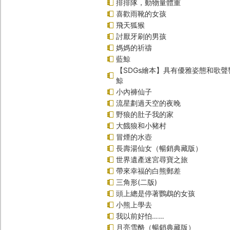
排排隊，動物量體重
喜歡雨靴的女孩
飛天狐猴
討厭牙刷的男孩
媽媽的祈禱
藍鯨
【SDGs繪本】具有優雅姿態和歌
鯨
小內褲仙子
流星劃過天空的夜晚
野狼的肚子我的家
大餓狼和小豬村
冒煙的水壺
長壽湯仙女（暢銷典藏版）
世界遺產迷宮尋寶之旅
帶來幸福的白熊郵差
三角形(二版)
頭上總是停著鸚鵡的女孩
小熊上學去
我以前好怕……
月亮雪酪（暢銷典藏版）