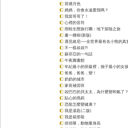
荷塘月色
媽媽，你會永遠愛我嗎？
我當哥哥了！
心裡的音符
雨蛙生態旅行團：地下探險之旅
畫一棵樹(新版)
遇見維尼──全世界最有名小熊的真
不一樣叔叔?!
蘇菲亞的一句話
午夜圖書館
年紀最小的班級裡，個子最小的女孩
爸爸，爸爸，變！
奶奶的城市
家長補習班
凶巴巴的貝太太，為什麼變和氣了
貼心的瑪莉
恐龍怎麼變健康？
我是湯匙(二版)
我是箱形龍
排排隊，動物量身高