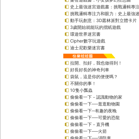
史上最強迷宮遊戲書：挑戰邏輯專
挑戰邏輯專注力和眼力：史上最強迷
動手玩創意：3D叢林派對立體卡片
3歲開始就能玩的摺紙遊戲
環遊世界迷宮書
Cipher數字玩遊戲
迪士尼歡樂迷宮書
拉開、扣好，我也做得到！
好長好長的神奇列車
袋鼠，這是你的便便嗎？
不關你的事！
10隻小瓢蟲
偷偷看一下－認識動物的家
偷偷看一下──逛逛動物園
偷偷看一下─有趣的夜晚
偷偷看一下──可愛的恐龍
偷偷看一下－直升機
偷偷看一下──火箭
偷偷看一下──消防車