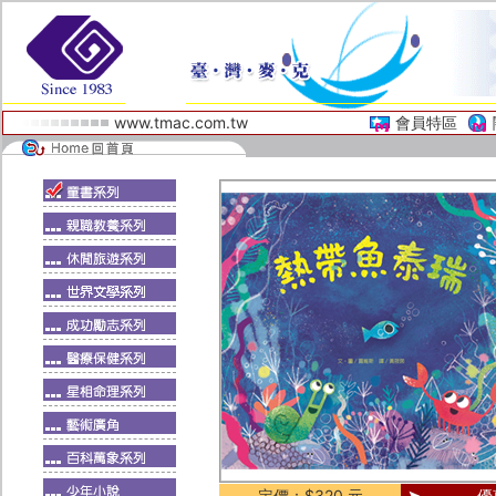
www.tmac.com.tw
會員特區
定價：$320 元
優