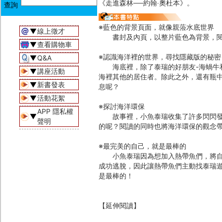
《走進森林──約翰‧奧杜本》。
※藍色的背景頁面，就像親蒞水底世界
▼
線上徵才
書封及內頁，以整片藍色為背景，閱
▼
查看購物車
※認識海洋裡的世界，尋找隱藏版的秘密
▼
Q&A
海底裡，除了泰瑞的好朋友-海蝸牛和螃
▼
講座活動
海裡其他的居住者。除此之外，還有瓶中
▼
新書發表
息呢？
▼
活動花絮
※探討海洋環保
APP 隱私權
▼
故事裡，小魚泰瑞收集了許多閃閃發光
聲明
的呢？閱讀的同時也將海洋環保的觀念
※最完美的自己，就是最棒的
小魚泰瑞因為想加入熱帶魚們，將自己
成功逃脫，因此讓熱帶魚們主動找泰瑞
是最棒的！
【延伸閱讀】