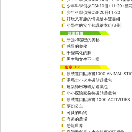
少年科學偵探CSI(10冊) 11-20 (整
少年科學偵探CSI(20冊) 1-20
好玩又有趣的情境繪本雙書組
小學生的安全知識繪本組(3冊)
牙齒和嘴巴的奧秘
感冒的奧秘
千變萬化的臉
男生和女生不一樣
原裝進口貼紙書1000 ANIMAL STIC
湯瑪士小火車磁貼遊戲包
建築師巴布磁貼遊戲包
小小探險家朵拉磁貼遊戲包
原裝進口貼紙書 1000 ACTIVITIES
夢幻公主
可愛的動物
有趣的農場
恐龍世界
樂智遊戲書：小女孩夢幻狂想曲