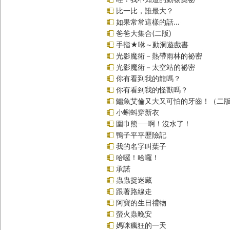
比一比，誰最大？
如果常常這樣的話…
爸爸大集合(二版)
手指★咻～動洞遊戲書
光影魔術－熱帶雨林的祕密
光影魔術－太空站的祕密
你有看到我的龍嗎？
你有看到我的怪獸嗎？
鱷魚艾倫又大又可怕的牙齒！（二
小蝌蚪穿新衣
圍巾熊──啊！沒水了！
鴨子平平歷險記
我的名字叫葉子
哈囉！哈囉！
承諾
蟲蟲捉迷藏
跟著路線走
阿寶的生日禮物
螢火蟲晚安
媽咪瘋狂的一天