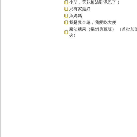
小艾，天花板沾到泥巴了！
只有家最好
魚媽媽
我是糞金龜，我愛吃大便
魔法糖果（暢銷典藏版） （首批加
夾）