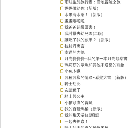
雨蛙生態旅行團：雪地冒險之旅
媽媽做給你（新版）
水果海水浴！（新版）
畫畫嚕啦啦
我爸爸超級厲害！
我討厭去幼兒園(二版)
誰吃了我的蘋果？（新版）
拉封丹寓言
幸運的內德
月亮變變變─我的第一本月亮觀察書
瑪莉莎的章魚和其他不適當的寵物
小兔卜啾
各種各樣的情緒~感覺大書 （新版
騎士胡比
友誼種子
騎士與公主
小貓頭鷹的冒險
我的百變馬桶（新版）
我的飛天浴缸(新版)
一起去抓蟲！
哇！我不知道的動物奧祕