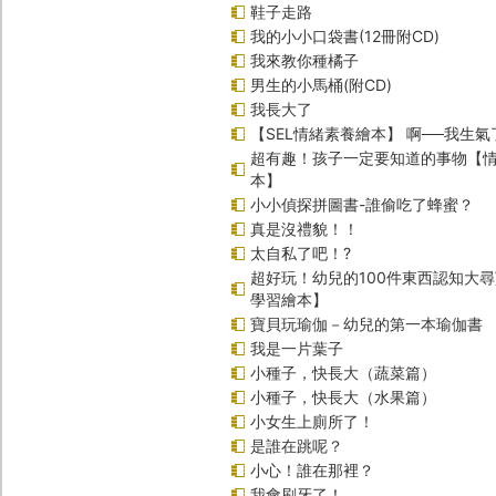
鞋子走路
我的小小口袋書(12冊附CD)
我來教你種橘子
男生的小馬桶(附CD)
我長大了
【SEL情緒素養繪本】 啊──我生氣
超有趣！孩子一定要知道的事物【
本】
小小偵探拼圖書-誰偷吃了蜂蜜？
真是沒禮貌！！
太自私了吧！?
超好玩！幼兒的100件東西認知大
學習繪本】
寶貝玩瑜伽－幼兒的第一本瑜伽書
我是一片葉子
小種子，快長大（蔬菜篇）
小種子，快長大（水果篇）
小女生上廁所了！
是誰在跳呢？
小心！誰在那裡？
我會刷牙了！