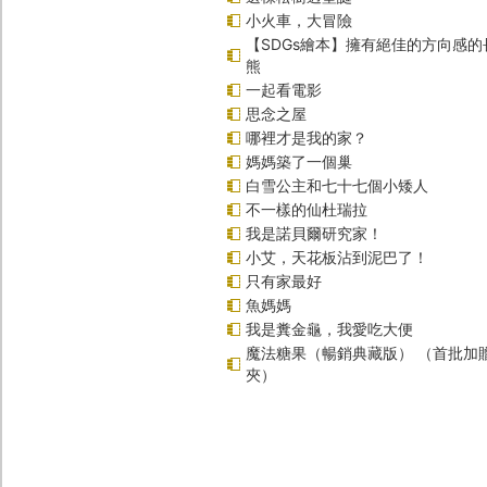
小火車，大冒險
【SDGs繪本】擁有絕佳的方向感
熊
一起看電影
思念之屋
哪裡才是我的家？
媽媽築了一個巢
白雪公主和七十七個小矮人
不一樣的仙杜瑞拉
我是諾貝爾研究家！
小艾，天花板沾到泥巴了！
只有家最好
魚媽媽
我是糞金龜，我愛吃大便
魔法糖果（暢銷典藏版） （首批加
夾）