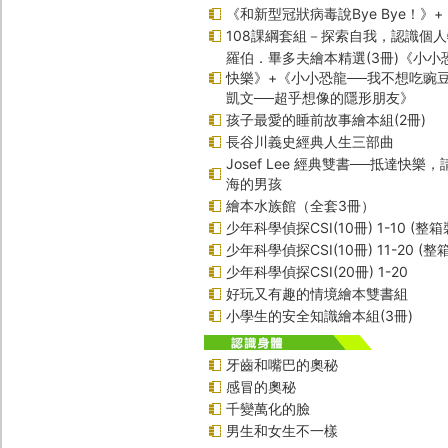
《和新型冠狀病毒說Bye Bye！》
108課綱套組－探索自我，認識個
羅伯．畢多夫繪本精選(3冊)《小小
快樂》+《小小恐龍──我不想吃豌
凱文──超乎想像的隱形朋友》
孩子最愛的睡前故事繪本組(2冊)
長谷川義史經典人生三部曲
Josef Lee 經典雙書──抵達快樂
海的男孩
繪本水族館（全套3冊）
少年科學偵探CSI(10冊) 1-10 (整箱
少年科學偵探CSI(10冊) 11-20 (整
少年科學偵探CSI(20冊) 1-20
好玩又有趣的情境繪本雙書組
小學生的安全知識繪本組(3冊)
牙齒和嘴巴的奧秘
感冒的奧秘
千變萬化的臉
男生和女生不一樣