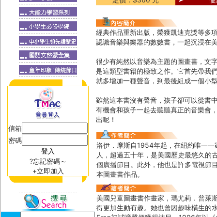
經典作品重新出版，榮獲凱迪克獎等多
認識音樂與樂器的數數書，一起沉浸在美
很少有純然以音樂為主題的圖畫書，文
是這類型書籍的極致之作。它首先帶我
就多增加一種聲音，到最後組成一個小
雖然這本書沒有聲音，孩子卻可以從書
有機會和孩子一起去聽聽真正的音樂會
出呢！
信箱
密碼
洛伊．摩斯自1954年起，在紐約唯一
人，超過五十年，是美國歷史最悠久的古典音樂主
?忘記密碼～
個廣播節目。此外，他也是許多電視節
+立即加入
本圖畫書作品。
美國兒童圖畫書作畫家，瑪尤莉．普萊
得更加生動有趣。她也曾因趣味橫生的水彩