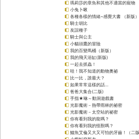
瑪莉莎的章魚和其他不適當的寵物
小兔卜啾
各種各樣的情緒~感覺大書 （新版
騎士胡比
友誼種子
騎士與公主
小貓頭鷹的冒險
我的百變馬桶（新版）
我的飛天浴缸(新版)
一起去抓蟲！
哇！我不知道的動物奧祕
比一比，誰最大？
如果常常這樣的話…
爸爸大集合(二版)
手指★咻～動洞遊戲書
光影魔術－熱帶雨林的祕密
光影魔術－太空站的祕密
你有看到我的龍嗎？
你有看到我的怪獸嗎？
鱷魚艾倫又大又可怕的牙齒！（二