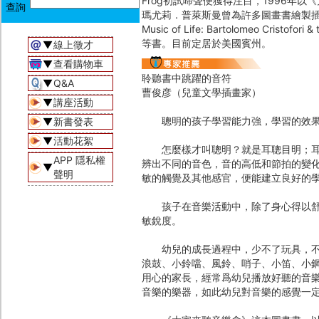
Frog初試啼聲便獲得注目，1996年
瑪尤莉．普萊斯曼曾為許多圖畫書繪製插
Music of Life: Bartolomeo Cri
等書。目前定居於美國賓州。
▼
線上徵才
▼
查看購物車
聆聽書中跳躍的音符
▼
Q&A
曹俊彦（兒童文學插畫家）
▼
講座活動
聰明的孩子學習能力強，學習的效果
▼
新書發表
▼
活動花絮
怎麼樣才叫聰明？就是耳聰目明；耳朵
APP 隱私權
辨出不同的音色，音的高低和節拍的變
▼
聲明
敏的觸覺及其他感官，便能建立良好的
孩子在音樂活動中，除了身心得以舒展
敏銳度。
幼兒的成長過程中，少不了玩具，不論
浪鼓、小鈴噹、風鈴、哨子、小笛、小
用心的家長，經常爲幼兒播放好聽的音
音樂的樂器，如此幼兒對音樂的感覺一