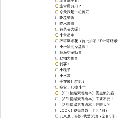
誰會戴手套?
誰會用剪刀？
今天我是一粒黃豆
吃蔬菜囉！
吃水果囉！
蔬菜長大囉！
小黃吊車
砰砰爆米花（首批加贈「DIY砰砰
小松鼠開澡堂囉！
陸海空總動員
動物大集合
我要！
小種子
小水滴
手在做什麼呢？
晚安，10隻小羊
【SEL情緒素養繪本】愛生氣的貓
【SEL情緒素養繪本】不要不要！
【SEL情緒素養繪本】哇哇大哭
LOOK！視覺遊戲（全套4冊）
安東尼．布朗-我愛閱讀（全套3冊