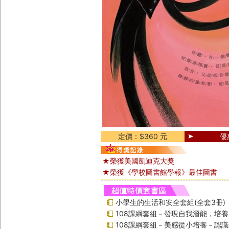
定價：$360 元
優
★榮獲美國凱迪克大獎
★榮獲《學校圖書館學報》最佳圖書
小學生的生活和安全套組(全套3冊)
108課綱套組－發現自我潛能，培
108課綱套組－美感從小培養－認