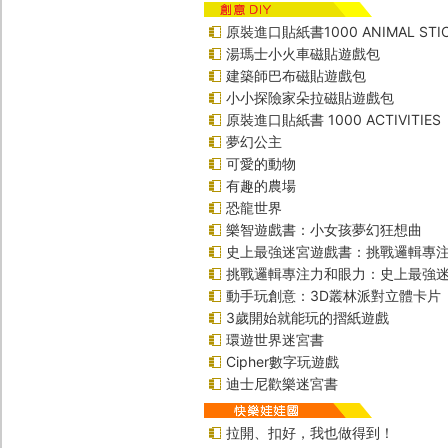
原裝進口貼紙書1000 ANIMAL STIC
湯瑪士小火車磁貼遊戲包
建築師巴布磁貼遊戲包
小小探險家朵拉磁貼遊戲包
原裝進口貼紙書 1000 ACTIVITIES
夢幻公主
可愛的動物
有趣的農場
恐龍世界
樂智遊戲書：小女孩夢幻狂想曲
史上最強迷宮遊戲書：挑戰邏輯專
挑戰邏輯專注力和眼力：史上最強迷
動手玩創意：3D叢林派對立體卡片
3歲開始就能玩的摺紙遊戲
環遊世界迷宮書
Cipher數字玩遊戲
迪士尼歡樂迷宮書
拉開、扣好，我也做得到！