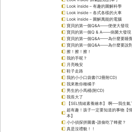
Look inside – 有趣的圖解科學
Look inside – 各式各樣的火車
Look inside – 圖解萬能的電腦
寶貝的第一個Q&A――便便大發現
寶貝的第一個Q & A――病菌大發現
寶貝的第一個Q&A——為什麼要睡
寶貝的第一個Q&A――為什麼要說
擦！擦！擦！
我的手呢？
月亮晚安
鞋子走路
我的小小口袋書(12冊附CD)
我來教你種橘子
男生的小馬桶(附CD)
我長大了
【SEL情緒素養繪本】 啊──我生氣
超有趣！孩子一定要知道的事物【
本】
小小偵探拼圖書-誰偷吃了蜂蜜？
真是沒禮貌！！