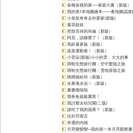
各種各樣的家──家庭大書（新版）
我的第1本地圖繪本――看地圖認識
小老鼠奇奇去外婆家(新版)
菊花娃娃
把殼丟掉的烏龜（新版）
阿尼，該睡覺了！（新版）
馬鈴薯家族（新版）
蔬菜運動會！（新版）
小雲朵(新版)小小的雲，大大的事
雨蛙生態旅行團：空中驚險之旅
雨蛙生態旅行團：雪地冒險之旅
媽媽做給你（新版）
水果海水浴！（新版）
畫畫嚕啦啦
我爸爸超級厲害！
我討厭去幼兒園(二版)
誰吃了我的蘋果？（新版）
拉封丹寓言
幸運的內德
月亮變變變─我的第一本月亮觀察書