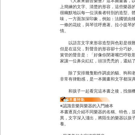
《大家來聽音樂會》這本圖畫書，以輕
上簡練的文字、清楚的形容，這些樂器
很幽默地以每一位演奏者特別的造型、
味，一方面加深印象，例如：法國號由
一條的花紋，與琴弦呼應著。拉小提琴
情。
以語言文字來形容造型與色彩是很難的
但是在這兒，對聲音的形容卻十分巧妙
簧管的聲音是：「好像你閉著嘴巴哼歌
家讓一位鼻尖紅紅，頭頂禿禿的，還結
除了安排幾隻動作調皮的貓、狗和老鼠
非常有律動感，是一本圖畫和文字都深
和孩子一起看完這本書之後，找個機會
※認識音樂與樂器的入門繪本
本書逐頁介紹不同樂器的名稱、特色，
異，文字深入淺出，將陌生的樂器以孩
養。