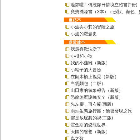
過節囉！傳統節日情境立體書(2冊)
寶寶洗澡書（3本）：形狀、顏色、
小波與小莉的冒險之旅
小波的羅曼史
我最喜歡洗澡了
小根和小秋
我的小雞雞（新版）
小精子的大冒險
在圓木橋上搖晃（新版）
白雲麵包（二版）
山田家的氣象報告（新版）
恐龍怎麼說晚安？（新版）
先左腳，再右腳(新版)
雨蛙生態旅行團：池塘發現之旅
都是放屁惹的禍(二版)
霍金斯的恐龍世界
天國的爸爸（新版）
蟲之歌