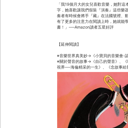
「我19個月大的女兒喜歡音樂，她對這
字，她喜歡讓我們假裝『演奏』這些樂
奏者有時候會將手『藏』在法國號裡、
有了更多的注意力在閱讀上時，她就能
書！」──Amazon讀者五星好評
【延伸閱讀】
※音樂世界真美妙→《小寶貝的音樂會-
※關於聲音的故事→《自己的聲音》、《
視界──海倫精采的一生》、《念故事給