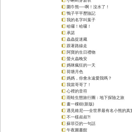
小蝌蚪穿新衣
圍巾熊──啊！沒水了！
鴨子平平歷險記
我的名字叫葉子
哈囉！哈囉！
承諾
蟲蟲捉迷藏
跟著路線走
阿寶的生日禮物
螢火蟲晚安
媽咪瘋狂的一天
荷塘月色
媽媽，你會永遠愛我嗎？
我當哥哥了！
心裡的音符
雨蛙生態旅行團：地下探險之旅
畫一棵樹(新版)
遇見維尼──全世界最有名小熊的真
不一樣叔叔?!
蘇菲亞的一句話
午夜圖書館