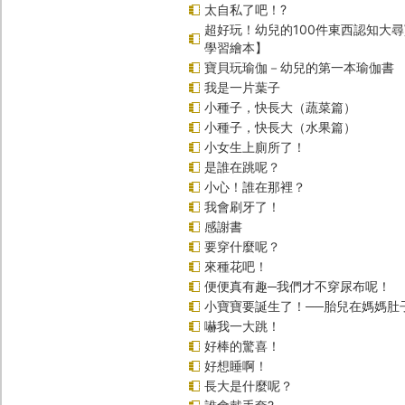
太自私了吧！?
超好玩！幼兒的100件東西認知大
學習繪本】
寶貝玩瑜伽－幼兒的第一本瑜伽書
我是一片葉子
小種子，快長大（蔬菜篇）
小種子，快長大（水果篇）
小女生上廁所了！
是誰在跳呢？
小心！誰在那裡？
我會刷牙了！
感謝書
要穿什麼呢？
來種花吧！
便便真有趣─我們才不穿尿布呢！
小寶寶要誕生了！──胎兒在媽媽肚
嚇我一大跳！
好棒的驚喜！
好想睡啊！
長大是什麼呢？