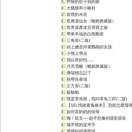
野狼的肚子我的家
大餓狼和小豬村
冒煙的水壺
長壽湯仙女（暢銷典藏版）
世界遺產迷宮尋寶之旅
帶來幸福的白熊郵差
三角形(二版)
頭上總是停著鸚鵡的女孩
小熊上學去
我以前好怕……
月亮雪酪（暢銷典藏版）
佛瑞德忘記了
熱帶魚泰瑞
正方形(二版)
躲貓貓
我是章魚燒，我叫章魚三郎(二版)
【SEL情緒素養繪本】 恐龍怎麼發脾
如何當奶奶的保母
嗨！凱文──超乎想像的隱形朋友
城市裡的提琴手
選棵松樹過聖誕