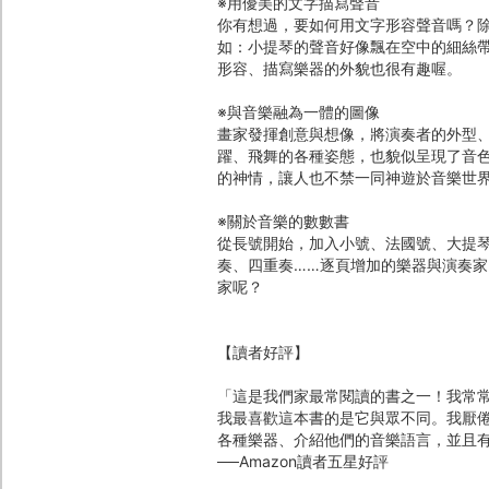
※用優美的文字描寫聲音
你有想過，要如何用文字形容聲音嗎？
如：小提琴的聲音好像飄在空中的細絲
形容、描寫樂器的外貌也很有趣喔。
※與音樂融為一體的圖像
畫家發揮創意與想像，將演奏者的外型
躍、飛舞的各種姿態，也貌似呈現了音
的神情，讓人也不禁一同神遊於音樂世
※關於音樂的數數書
從長號開始，加入小號、法國號、大提
奏、四重奏……逐頁增加的樂器與演奏
家呢？
【讀者好評】
「這是我們家最常閱讀的書之一！我常常
我最喜歡這本書的是它與眾不同。我厭
各種樂器、介紹他們的音樂語言，並且
──Amazon讀者五星好評