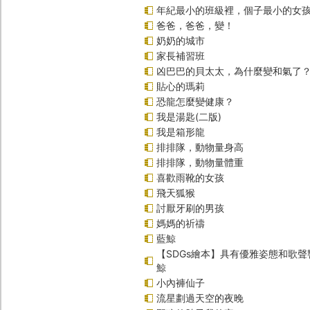
年紀最小的班級裡，個子最小的女孩
爸爸，爸爸，變！
奶奶的城市
家長補習班
凶巴巴的貝太太，為什麼變和氣了
貼心的瑪莉
恐龍怎麼變健康？
我是湯匙(二版)
我是箱形龍
排排隊，動物量身高
排排隊，動物量體重
喜歡雨靴的女孩
飛天狐猴
討厭牙刷的男孩
媽媽的祈禱
藍鯨
【SDGs繪本】具有優雅姿態和歌
鯨
小內褲仙子
流星劃過天空的夜晚