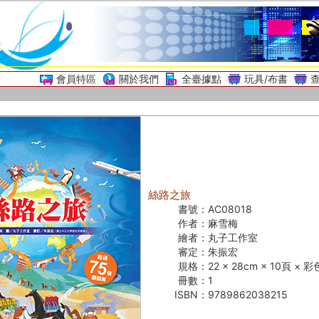
會員特區
關於我們
全臺據點
玩具/布書
絲路之旅
書號：
AC08018
作者：
麻雪梅
繪者：
丸子工作室
審定：
朱振宏
規格：
22 × 28cm × 10頁 × 
冊數：
1
ISBN：
9789862038215