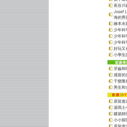
長谷川
Jose
海的男
繪本水
少年科學
少年科學偵
少年科學
好玩又
小學生
牙齒和
感冒的
千變萬
男生和
原裝進口
湯瑪士
建築師
小小探
原裝進口貼