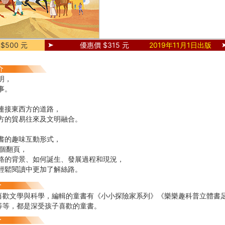
$500 元
優惠價 $315 元
2019年11月1日出版
明，
事。
連接東西方的道路，
方的貿易往來及文明融合。
書的趣味互動形式，
5個翻頁，
路的背景、如何誕生、發展過程和現況，
輕鬆閱讀中更加了解絲路。
喜歡文學與科學，編輯的童書有《小小探險家系列》《樂樂趣科普立體書足
等等，都是深受孩子喜歡的童書。