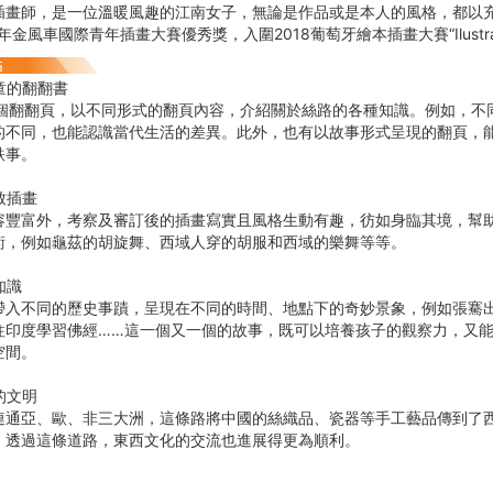
插畫師，是一位溫暖風趣的江南女子，無論是作品或是本人的風格，都以
16年金風車國際青年插畫大賽優秀獎，入圍2018葡萄牙繪本插畫大賽“Ilustrar
童的翻翻書
5個翻翻頁，以不同形式的翻頁內容，介紹關於絲路的各種知識。例如，不
的不同，也能認識當代生活的差異。此外，也有以故事形式呈現的翻頁，
軼事。
致插畫
容豐富外，考察及審訂後的插畫寫實且風格生動有趣，彷如身臨其境，幫
術，例如龜茲的胡旋舞、西域人穿的胡服和西域的樂舞等等。
知識
帶入不同的歷史事蹟，呈現在不同的時間、地點下的奇妙景象，例如張騫
往印度學習佛經……這一個又一個的故事，既可以培養孩子的觀察力，又
空間。
的文明
連通亞、歐、非三大洲，這條路將中國的絲織品、瓷器等手工藝品傳到了
，透過這條道路，東西文化的交流也進展得更為順利。