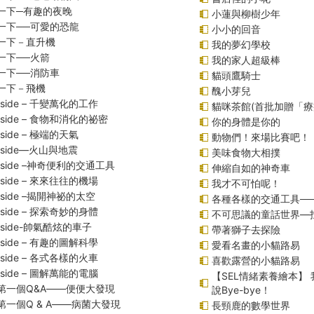
一下─有趣的夜晚
小蓮與柳樹少年
一下──可愛的恐龍
小小的回音
一下－直升機
我的夢幻學校
一下──火箭
我的家人超級棒
一下──消防車
貓頭鷹騎士
一下－飛機
醜小芽兒
inside – 千變萬化的工作
貓咪茶館(首批加贈「療
inside – 食物和消化的祕密
你的身體是你的
inside – 極端的天氣
動物們！來場比賽吧！
inside—火山與地震
美味食物大相撲
 inside –神奇便利的交通工具
伸縮自如的神奇車
inside – 來來往往的機場
我才不可怕呢！
inside –揭開神祕的太空
各種各樣的交通工具─
inside – 探索奇妙的身體
不可思議的童話世界—
inside-帥氣酷炫的車子
帶著獅子去探險
inside – 有趣的圖解科學
愛看名畫的小貓路易
inside – 各式各樣的火車
喜歡露營的小貓路易
inside – 圖解萬能的電腦
【SEL情緒素養繪本】
第一個Q&A――便便大發現
說Bye-bye！
第一個Q & A――病菌大發現
長頸鹿的數學世界