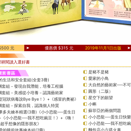
500 元
優惠價 $315 元
2019年11月1日出版
深耕閱讀入選好書
是豬不是豬
愛家的小鳥
的生活和安全套組(全套3冊)
大自然的藝術家──不
課綱套組－發現自我潛能，培養工程腦
圓形（二版）
課綱套組－美感從小培養－認識藝術家
星空下的願望
型冠狀病毒說Bye Bye！》+《感冒的奧祕》
小蝌
課綱套組－探索自我，認識個人特質
蘇菲亞的兩個問題
畢多夫繪本精選(3冊)《小小恐龍──蛋生日
小小恐龍──蛋生日快樂
+《小小恐龍──我不想吃豌豆！》+《嗨！
小小恐龍──我不想吃
─超乎想像的隱形朋友》
麵包店小六搭火車
愛的睡前故事繪本組(2冊)