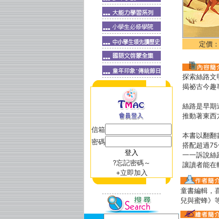
定價：
探索絲路文
揭祕古今趣
絲路是早期
推動著東西
信箱
本書以翻翻
密碼
搭配超過7
一一訴說絲
?忘記密碼～
讓讀者能在
+立即加入
童書編輯，
兒與蜜蜂》