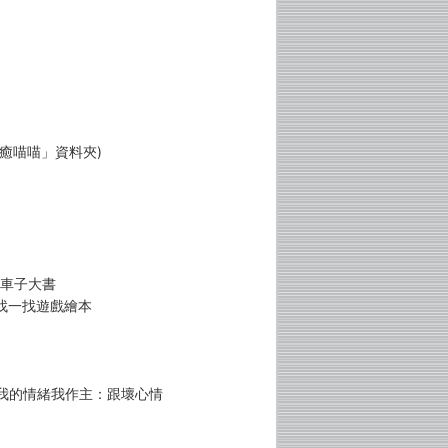
癒喵喵」資料夾)
─車子大書
找一找遊戲繪本
 我的情緒我作主：跟壞心情