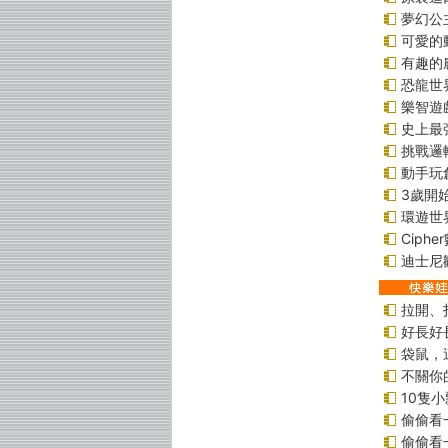
夢幻公
可愛的
有趣的
恐龍世
樂智遊
史上最
挑戰邏
動手玩
3歲開
環遊世
Ciph
迪士尼
拉開、
好長好
袋鼠，
不關你
10隻
偷偷看
偷偷看