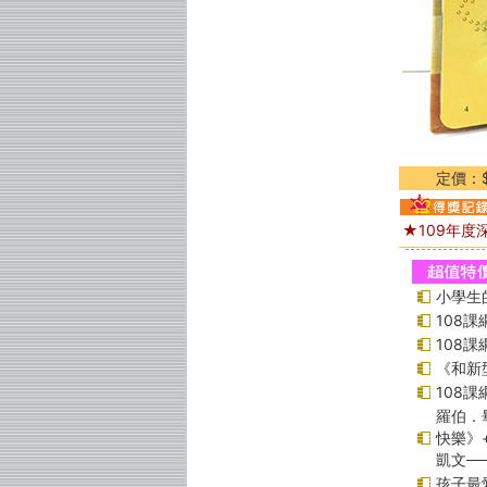
定價：$
★109年度
小學生
108
108
《和新
108
羅伯．
快樂》
凱文─
孩子最