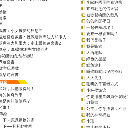
李歐納國王的泰迪熊
主
乘風翱翔的信天翁
動物
被歌聲喚醒的藍鳥
農場
爸爸的開學日
界
一起去棒球場！
戲書：小女孩夢幻狂想曲
要來一根香蕉嗎？
強迷宮遊戲書：挑戰邏輯專注力和眼力
我們是筷子
輯專注力和眼力：史上最強迷宮書2
我是吸管
創意：3D叢林派對立體卡片
大西老師
始就能玩的摺紙遊戲
綠色的星星
界迷宮書
鱷魚達利
er數字玩遊戲
睡覺時間出沒的怪獸
歡樂迷宮書
大大先生
聰明的千百種方式
扣好，我也做得到！
小杯學游泳
長的神奇列車
你要用壓歲錢買什麼呢
這是你的便便嗎？
啟蒙書
的事！
公主，你穿洋裝，不行
小瓢蟲
我的神奇棉被
一下－認識動物的家
小班
一下──逛逛動物園
書店裡的小花