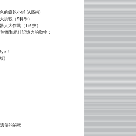
色的餅乾小鋪 (A藝術)
車大挑戰（S科學）
機器人大作戰（T科技）
度智商和絕佳記憶力的動物：
Bye！
版)
與遺傳的祕密