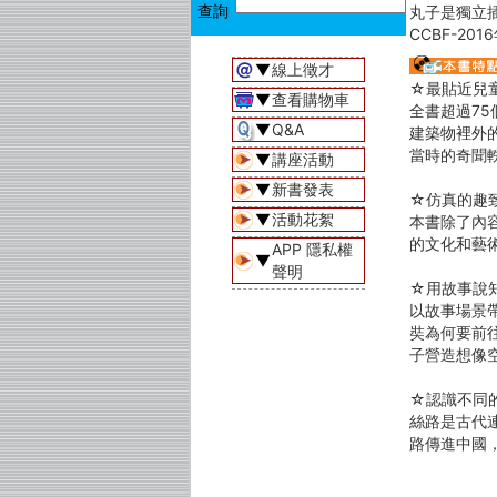
丸子是獨立
CCBF-20
▼
線上徵才
☆最貼近兒
▼
查看購物車
全書超過7
▼
Q&A
建築物裡外
當時的奇聞
▼
講座活動
▼
新書發表
☆仿真的趣
▼
活動花絮
本書除了內
的文化和藝
APP 隱私權
▼
聲明
☆用故事說
以故事場景
奘為何要前
子營造想像
☆認識不同
絲路是古代
路傳進中國