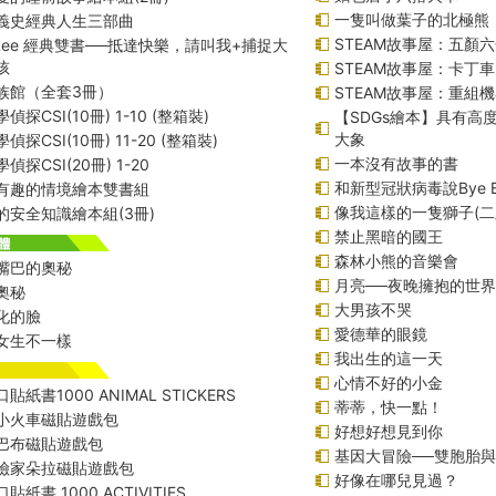
一隻叫做葉子的北極熊
義史經典人生三部曲
STEAM故事屋：五顏六
f Lee 經典雙書──抵達快樂，請叫我+捕捉大
孩
STEAM故事屋：卡丁
族館（全套3冊）
STEAM故事屋：重組
偵探CSI(10冊) 1-10 (整箱裝)
【SDGs繪本】具有高
大象
探CSI(10冊) 11-20 (整箱裝)
一本沒有故事的書
偵探CSI(20冊) 1-20
和新型冠狀病毒說Bye 
有趣的情境繪本雙書組
像我這樣的一隻獅子(二
的安全知識繪本組(3冊)
禁止黑暗的國王
森林小熊的音樂會
嘴巴的奧秘
月亮──夜晚擁抱的世界
奧秘
大男孩不哭
化的臉
愛德華的眼鏡
女生不一樣
我出生的這一天
心情不好的小金
貼紙書1000 ANIMAL STICKERS
蒂蒂，快一點！
小火車磁貼遊戲包
好想好想見到你
巴布磁貼遊戲包
基因大冒險──雙胞胎
險家朵拉磁貼遊戲包
好像在哪兒見過？
紙書 1000 ACTIVITIES