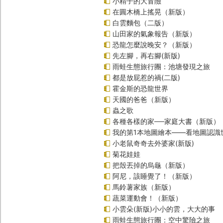
小精子的大冒險
在圓木橋上搖晃（新版）
白雲麵包（二版）
山田家的氣象報告（新版）
恐龍怎麼說晚安？（新版）
先左腳，再右腳(新版)
雨蛙生態旅行團：池塘發現之旅
都是放屁惹的禍(二版)
霍金斯的恐龍世界
天國的爸爸（新版）
蟲之歌
各種各樣的家──家庭大書（新版）
我的第1本地圖繪本――看地圖認識
小老鼠奇奇去外婆家(新版)
菊花娃娃
把殼丟掉的烏龜（新版）
阿尼，該睡覺了！（新版）
馬鈴薯家族（新版）
蔬菜運動會！（新版）
小雲朵(新版)小小的雲，大大的事
雨蛙生態旅行團：空中驚險之旅