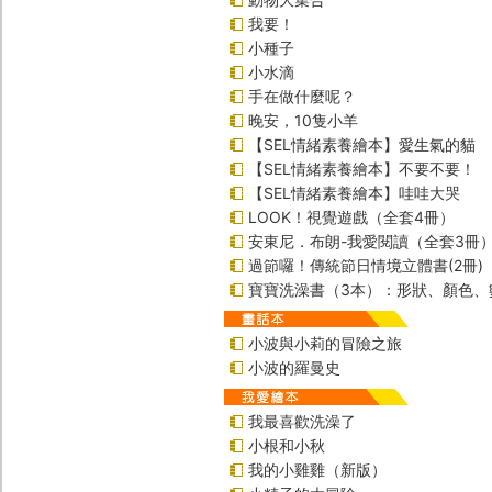
我要！
小種子
小水滴
手在做什麼呢？
晚安，10隻小羊
【SEL情緒素養繪本】愛生氣的貓
【SEL情緒素養繪本】不要不要！
【SEL情緒素養繪本】哇哇大哭
LOOK！視覺遊戲（全套4冊）
安東尼．布朗-我愛閱讀（全套3冊
過節囉！傳統節日情境立體書(2冊)
寶寶洗澡書（3本）：形狀、顏色、
小波與小莉的冒險之旅
小波的羅曼史
我最喜歡洗澡了
小根和小秋
我的小雞雞（新版）