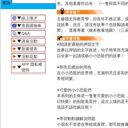
名。其他童書作品有：《一隻與眾不同
▼
線上徵才
主修德文與教育學，但長年不務正業。
說故事，況且，誰沒有故事？也鼓勵讀
▼
查看購物車
際）、選冊專書《繪本教養地圖》（三
▼
Q&A
▼
講座活動
※閱讀更通順的押韻文字
▼
新書發表
故事以押韻的文字敘述，句子簡單而充
以全家一起讀或聽小小恐龍們的故事！
▼
活動花絮
APP 隱私權
▼
※明亮且繽紛的用色
聲明
在小小恐龍的世界裡，充滿明亮且多彩
界裡同樂。
※可愛的小小恐龍們
本系列的主角是一隻隻可愛的小小恐龍
日快樂》的劍龍葛雷外，這次上場的是
底該不該吃豌豆呢？
※學習動動腦解決問題
小朋友不管是在學校或家裡，都可能會