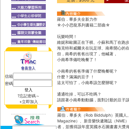
羅伯．畢多夫全新力作
☆小小恐龍系列書籍二部曲☆
玩樂時間！
維妮和歐圖正在下棋、小蘇和馬丁在跑
海克特和威爾夫在玩足球、南希開心的
但，南希的爸爸出現了，他喊著，
小南希準備吃晚餐了！
小南希的爸爸準備了什麼晚餐呢？
信箱
什麼？滿滿的豆子 ！
這太可怕了，小南希該怎麼辦呢？
密碼
通通吃掉，可以不吃嗎？
?忘記密碼～
請跟著小南希動動腦，面對討厭的豆子
+立即加入
羅伯．畢多夫（Rob Biddulph）英
Magazine）、新音樂快遞雜誌（NME）
者，並獲得該年度英國水石圖畫書大獎