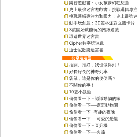
樂智遊戲書：小女孩夢幻狂想曲
史上最強迷宮遊戲書：挑戰邏輯專
挑戰邏輯專注力和眼力：史上最強迷
動手玩創意：3D叢林派對立體卡片
3歲開始就能玩的摺紙遊戲
環遊世界迷宮書
Cipher數字玩遊戲
迪士尼歡樂迷宮書
拉開、扣好，我也做得到！
好長好長的神奇列車
袋鼠，這是你的便便嗎？
不關你的事！
10隻小瓢蟲
偷偷看一下－認識動物的家
偷偷看一下──逛逛動物園
偷偷看一下─有趣的夜晚
偷偷看一下──可愛的恐龍
偷偷看一下－直升機
偷偷看一下──火箭