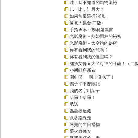
哇！我不知道的動物奧祕
比一比，誰最大？
如果常常這樣的話…
爸爸大集合(二版)
手指★咻～動洞遊戲書
光影魔術－熱帶雨林的祕密
光影魔術－太空站的祕密
你有看到我的龍嗎？
你有看到我的怪獸嗎？
鱷魚艾倫又大又可怕的牙齒！（二
小蝌蚪穿新衣
圍巾熊──啊！沒水了！
鴨子平平歷險記
我的名字叫葉子
哈囉！哈囉！
承諾
蟲蟲捉迷藏
跟著路線走
阿寶的生日禮物
螢火蟲晚安
媽咪瘋狂的一天