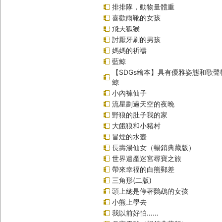
排排隊，動物量體重
喜歡雨靴的女孩
飛天狐猴
討厭牙刷的男孩
媽媽的祈禱
藍鯨
【SDGs繪本】具有優雅姿態和歌
鯨
小內褲仙子
流星劃過天空的夜晚
野狼的肚子我的家
大餓狼和小豬村
冒煙的水壺
長壽湯仙女（暢銷典藏版）
世界遺產迷宮尋寶之旅
帶來幸福的白熊郵差
三角形(二版)
頭上總是停著鸚鵡的女孩
小熊上學去
我以前好怕……