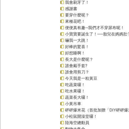
我會刷牙了！
感謝書
要穿什麼呢？
來種花吧！
便便真有趣─我們才不穿尿布呢！
小寶寶要誕生了！──胎兒在媽媽肚
嚇我一大跳！
好棒的驚喜！
好想睡啊！
長大是什麼呢？
誰會戴手套?
誰會用剪刀？
今天我是一粒黃豆
吃蔬菜囉！
吃水果囉！
蔬菜長大囉！
小黃吊車
砰砰爆米花（首批加贈「DIY砰砰
小松鼠開澡堂囉！
陸海空總動員
動物大集合