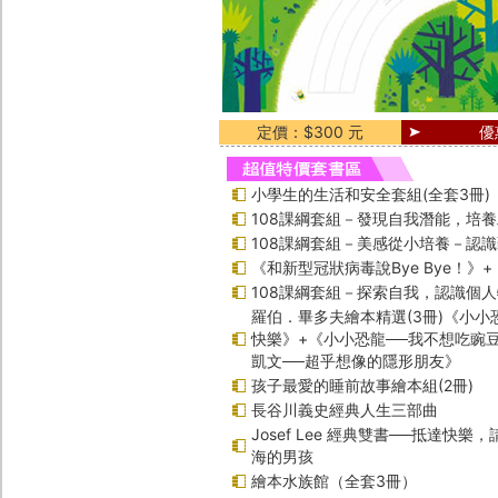
定價：$300 元
優
小學生的生活和安全套組(全套3冊)
108課綱套組－發現自我潛能，培
108課綱套組－美感從小培養－認
《和新型冠狀病毒說Bye Bye！》
108課綱套組－探索自我，認識個
羅伯．畢多夫繪本精選(3冊)《小小
快樂》+《小小恐龍──我不想吃豌
凱文──超乎想像的隱形朋友》
孩子最愛的睡前故事繪本組(2冊)
長谷川義史經典人生三部曲
Josef Lee 經典雙書──抵達快樂
海的男孩
繪本水族館（全套3冊）