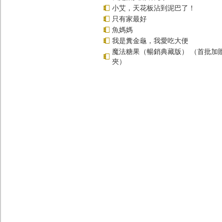
小艾，天花板沾到泥巴了！
只有家最好
魚媽媽
我是糞金龜，我愛吃大便
魔法糖果（暢銷典藏版） （首批加
夾）