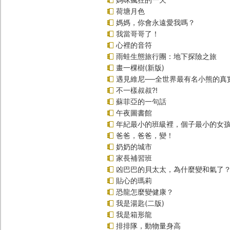
荷塘月色
媽媽，你會永遠愛我嗎？
我當哥哥了！
心裡的音符
雨蛙生態旅行團：地下探險之旅
畫一棵樹(新版)
遇見維尼──全世界最有名小熊的真
不一樣叔叔?!
蘇菲亞的一句話
午夜圖書館
年紀最小的班級裡，個子最小的女孩
爸爸，爸爸，變！
奶奶的城市
家長補習班
凶巴巴的貝太太，為什麼變和氣了
貼心的瑪莉
恐龍怎麼變健康？
我是湯匙(二版)
我是箱形龍
排排隊，動物量身高