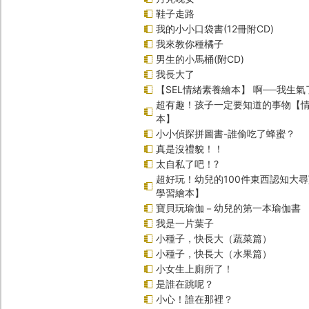
鞋子走路
我的小小口袋書(12冊附CD)
我來教你種橘子
男生的小馬桶(附CD)
我長大了
【SEL情緒素養繪本】 啊──我生氣
超有趣！孩子一定要知道的事物【
本】
小小偵探拼圖書-誰偷吃了蜂蜜？
真是沒禮貌！！
太自私了吧！?
超好玩！幼兒的100件東西認知大
學習繪本】
寶貝玩瑜伽－幼兒的第一本瑜伽書
我是一片葉子
小種子，快長大（蔬菜篇）
小種子，快長大（水果篇）
小女生上廁所了！
是誰在跳呢？
小心！誰在那裡？