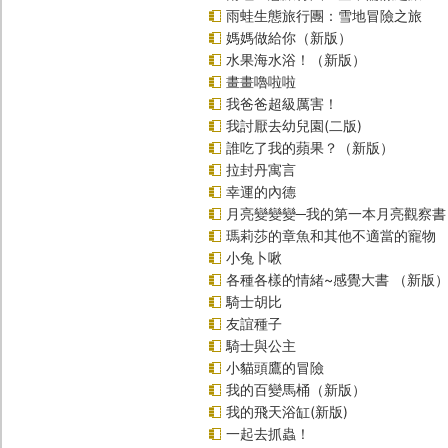
雨蛙生態旅行團：雪地冒險之旅
媽媽做給你（新版）
水果海水浴！（新版）
畫畫嚕啦啦
我爸爸超級厲害！
我討厭去幼兒園(二版)
誰吃了我的蘋果？（新版）
拉封丹寓言
幸運的內德
月亮變變變─我的第一本月亮觀察書
瑪莉莎的章魚和其他不適當的寵物
小兔卜啾
各種各樣的情緒~感覺大書 （新版
騎士胡比
友誼種子
騎士與公主
小貓頭鷹的冒險
我的百變馬桶（新版）
我的飛天浴缸(新版)
一起去抓蟲！