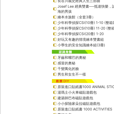
長谷川義史經典人生三部曲
Josef Lee 經典雙書──抵達快樂
海的男孩
繪本水族館（全套3冊）
少年科學偵探CSI(10冊) 1-10 (整箱
少年科學偵探CSI(10冊) 11-20 (整
少年科學偵探CSI(20冊) 1-20
好玩又有趣的情境繪本雙書組
小學生的安全知識繪本組(3冊)
牙齒和嘴巴的奧秘
感冒的奧秘
千變萬化的臉
男生和女生不一樣
原裝進口貼紙書1000 ANIMAL STIC
湯瑪士小火車磁貼遊戲包
建築師巴布磁貼遊戲包
小小探險家朵拉磁貼遊戲包
原裝進口貼紙書 1000 ACTIVITIES