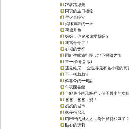
跟著路線走
阿寶的生日禮物
螢火蟲晚安
媽咪瘋狂的一天
荷塘月色
媽媽，你會永遠愛我嗎？
我當哥哥了！
心裡的音符
雨蛙生態旅行團：地下探險之旅
畫一棵樹(新版)
遇見維尼──全世界最有名小熊的真
不一樣叔叔?!
蘇菲亞的一句話
午夜圖書館
年紀最小的班級裡，個子最小的女孩
爸爸，爸爸，變！
奶奶的城市
家長補習班
凶巴巴的貝太太，為什麼變和氣了
貼心的瑪莉