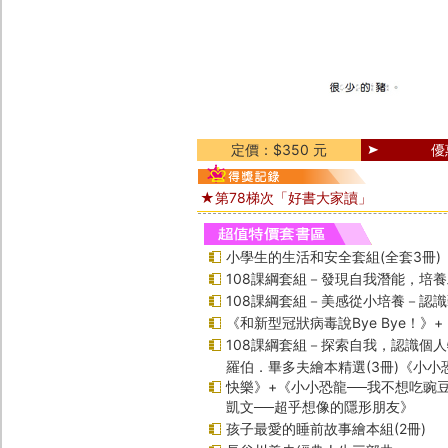
定價：$350 元
優
★第78梯次「好書大家讀」
小學生的生活和安全套組(全套3冊)
108課綱套組－發現自我潛能，培
108課綱套組－美感從小培養－認
《和新型冠狀病毒說Bye Bye！》
108課綱套組－探索自我，認識個
羅伯．畢多夫繪本精選(3冊)《小小
快樂》+《小小恐龍──我不想吃豌
凱文──超乎想像的隱形朋友》
孩子最愛的睡前故事繪本組(2冊)