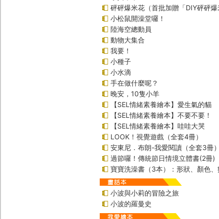
砰砰爆米花（首批加贈「DIY砰砰
小松鼠開澡堂囉！
陸海空總動員
動物大集合
我要！
小種子
小水滴
手在做什麼呢？
晚安，10隻小羊
【SEL情緒素養繪本】愛生氣的貓
【SEL情緒素養繪本】不要不要！
【SEL情緒素養繪本】哇哇大哭
LOOK！視覺遊戲（全套4冊）
安東尼．布朗-我愛閱讀（全套3冊
過節囉！傳統節日情境立體書(2冊)
寶寶洗澡書（3本）：形狀、顏色、
小波與小莉的冒險之旅
小波的羅曼史