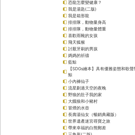
恐龍怎麼變健康？
我是湯匙(二版)
我是箱形龍
排排隊，動物量身高
排排隊，動物量體重
喜歡雨靴的女孩
飛天狐猴
討厭牙刷的男孩
媽媽的祈禱
藍鯨
【SDGs繪本】具有優雅姿態和歌
鯨
小內褲仙子
流星劃過天空的夜晚
野狼的肚子我的家
大餓狼和小豬村
冒煙的水壺
長壽湯仙女（暢銷典藏版）
世界遺產迷宮尋寶之旅
帶來幸福的白熊郵差
三角形(二版)