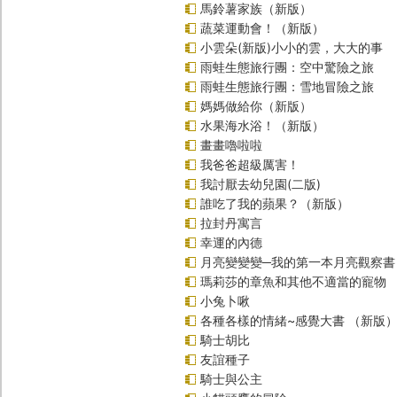
馬鈴薯家族（新版）
蔬菜運動會！（新版）
小雲朵(新版)小小的雲，大大的事
雨蛙生態旅行團：空中驚險之旅
雨蛙生態旅行團：雪地冒險之旅
媽媽做給你（新版）
水果海水浴！（新版）
畫畫嚕啦啦
我爸爸超級厲害！
我討厭去幼兒園(二版)
誰吃了我的蘋果？（新版）
拉封丹寓言
幸運的內德
月亮變變變─我的第一本月亮觀察書
瑪莉莎的章魚和其他不適當的寵物
小兔卜啾
各種各樣的情緒~感覺大書 （新版
騎士胡比
友誼種子
騎士與公主