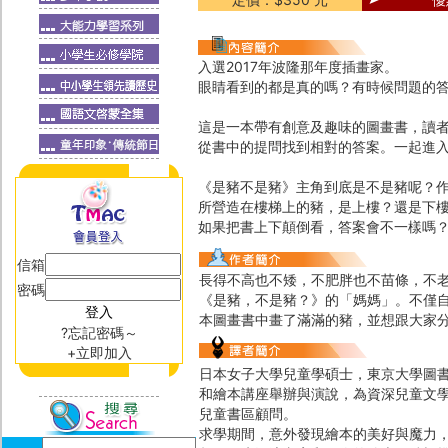
入選2017年波隆那年度插畫家。
眼睛看到的都是真的嗎？有時候問題的
這是一本帶有創意及趣味的圖畫書，讀
從書中的提問找到相對的答案。一起進
《是豬不是豬》主角到底是不是豬呢？
所營造在樓梯上的豬，是上樓？還是下
如果把書上下顛倒看，答案會不一樣嗎
信箱
長得不高也不矮，不肥胖也不苗條，不
密碼
《是豬，不是豬？》的「媽媽」。不僅
本圖畫書中畫了滿滿的豬，並想跟大家
?忘記密碼～
+立即加入
日本女子大學兒童學碩士，東京大學圖
和繪本講座舉辦與演說，為資深兒童文
兒童書區顧問。
求學期間，意外發現繪本的美好與魔力