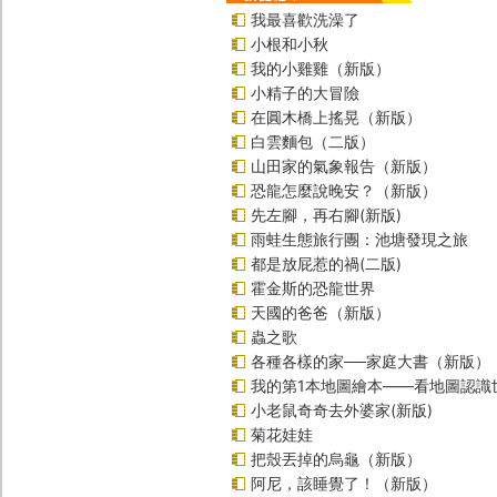
我最喜歡洗澡了
小根和小秋
我的小雞雞（新版）
小精子的大冒險
在圓木橋上搖晃（新版）
白雲麵包（二版）
山田家的氣象報告（新版）
恐龍怎麼說晚安？（新版）
先左腳，再右腳(新版)
雨蛙生態旅行團：池塘發現之旅
都是放屁惹的禍(二版)
霍金斯的恐龍世界
天國的爸爸（新版）
蟲之歌
各種各樣的家──家庭大書（新版）
我的第1本地圖繪本――看地圖認識
小老鼠奇奇去外婆家(新版)
菊花娃娃
把殼丟掉的烏龜（新版）
阿尼，該睡覺了！（新版）