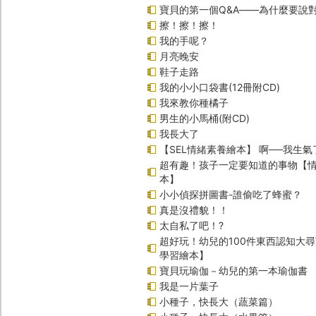
寶貝的第一個Q&A――為什麼要說
擦！擦！擦！
我的手呢？
月亮晚安
鞋子走路
我的小小口袋書(12冊附CD)
我來教你種橘子
男生的小馬桶(附CD)
我長大了
【SEL情緒素養繪本】 啊──我生氣
超有趣！孩子一定要知道的事物【
本】
小小偵探拼圖書-誰偷吃了蜂蜜？
真是沒禮貌！！
太自私了吧！?
超好玩！幼兒的100件東西認知大
學習繪本】
寶貝玩瑜伽－幼兒的第一本瑜伽書
我是一片葉子
小種子，快長大（蔬菜篇）