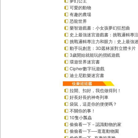
夢幻公主
可愛的動物
有趣的農場
恐龍世界
樂智遊戲書：小女孩夢幻狂想曲
史上最強迷宮遊戲書：挑戰邏輯專
挑戰邏輯專注力和眼力：史上最強迷
動手玩創意：3D叢林派對立體卡片
3歲開始就能玩的摺紙遊戲
環遊世界迷宮書
Cipher數字玩遊戲
迪士尼歡樂迷宮書
拉開、扣好，我也做得到！
好長好長的神奇列車
袋鼠，這是你的便便嗎？
不關你的事！
10隻小瓢蟲
偷偷看一下－認識動物的家
偷偷看一下──逛逛動物園
偷偷看一下─有趣的夜晚