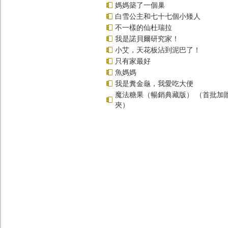
媽媽築了一個巢
白雪公主和七十七個小矮人
不一樣的仙杜瑞拉
我是諾貝爾研究家！
小艾，天花板沾到泥巴了！
只有家最好
魚媽媽
我是糞金龜，我愛吃大便
魔法糖果（暢銷典藏版） （首批加
夾）