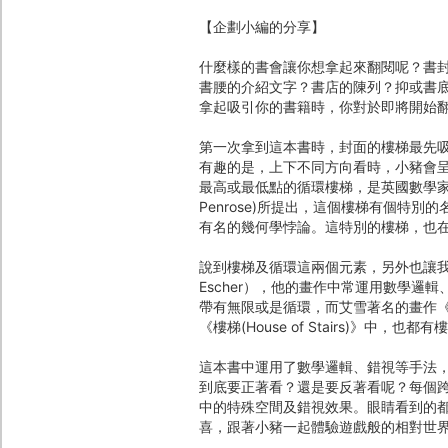
【企劃小編的分享】
什麼樣的書會讓你想拿起來翻閱呢？書
書腰的介紹文字？書店的陳列？抑或書
拿起吸引你的書籍時，你對於即將開始
第一次拿到這本書時，封面的樓梯最先
有趣的是，上下不同方向看時，小豬會
最高或最低點的循環樓梯，是英國數學家羅傑潘洛
Penrose)所提出，這個樓梯有個特別的名
有名的幾何學悖論。這特別的樓梯，也
說到樓梯及循環這兩個元素，另外也讓我想到荷
Escher），他的畫作中常運用數學
帶有無限或是循環，而艾雪著名的畫作《相對論(Rel
《樓梯(House of Stairs)》中，也
這本書中運用了數學邏輯、錯視等手法
到底要正著看？還是要反著看呢？每個
中的特殊空間及錯視效果。眼睛看到的
喜，跟著小豬一起體驗遊戲般的相對世