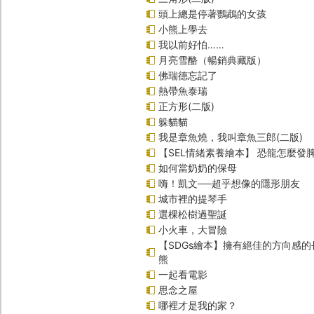
頭上總是停著鸚鵡的女孩
小熊上學去
我以前好怕……
月亮雪酪（暢銷典藏版）
佛瑞德忘記了
熱帶魚泰瑞
正方形(二版)
躲貓貓
我是章魚燒，我叫章魚三郎(二版)
【SEL情緒素養繪本】 恐龍怎麼發脾
如何當奶奶的保母
嗨！凱文──超乎想像的隱形朋友
城市裡的提琴手
選棵松樹過聖誕
小火車，大冒險
【SDGs繪本】擁有絕佳的方向感
熊
一起看電影
思念之屋
哪裡才是我的家？