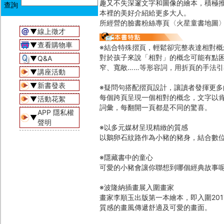
趣又不失深邃文字和圖像的繪本，積極
本裡的美好介紹給更多大人。
所經營的臉書粉絲專頁〈火星童書地圖
▼
線上徵才
▼
查看購物車
※結合特殊摺頁，輕鬆卻完整表達相對概
對於孩子來說「相對」的概念可能有點
▼
Q&A
窄、寬敞……等形容詞，用折頁的手法
▼
講座活動
▼
新書發表
※疑問句搭配摺頁設計，讓讀者發揮更多
每個跨頁呈現一個相對的概念，文字以
▼
活動花絮
詞彙，每翻開一頁都是不同的驚喜。
APP 隱私權
▼
聲明
※以多元媒材呈現精緻的質感
以鵝卵石紋路作為小豬的豬身，結合數
※隱藏書中的童心
可愛的小豬會讓你聯想到哪個經典故事
※波隆納插畫展入圍畫家
畫家李順玉出版第一本繪本，即入圍20
質感的畫風傳遞舒適及可愛的畫面。