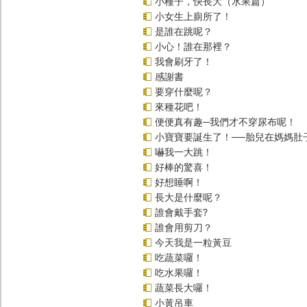
小種子，快長大（水果篇）
小女生上廁所了！
是誰在跳呢？
小心！誰在那裡？
我會刷牙了！
感謝書
要穿什麼呢？
來種花吧！
便便真有趣─我們才不穿尿布呢！
小寶寶要誕生了！──胎兒在媽媽肚
嚇我一大跳！
好棒的驚喜！
好想睡啊！
長大是什麼呢？
誰會戴手套?
誰會用剪刀？
今天我是一粒黃豆
吃蔬菜囉！
吃水果囉！
蔬菜長大囉！
小黃吊車