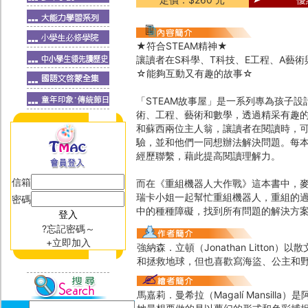
★符合STEAM精神★
讓讀者在S科學、T科技、E工程、A藝
☆能夠互動又有趣的故事☆
「STEAM故事屋」是一系列專為孩子設
術、工程、藝術和數學，透過精采有趣的
和蘇西兩位主人翁，讓讀者在閱讀時，
驗，並和他們一同想辦法解決問題。每
經歷聯繫，藉此提高閱讀理解力。
信箱
而在《重組機器人大作戰》這本書中，
瑞卡小姐一起幫忙重組機器人，重組的
密碼
中的種種障礙，找到所有問題的解決方
?忘記密碼～
+立即加入
強納森．立頓（Jonathan Litt
和拯救地球，但也喜歡寫海盜、公主和
馬嘉莉．曼希拉（Magalí Mansi