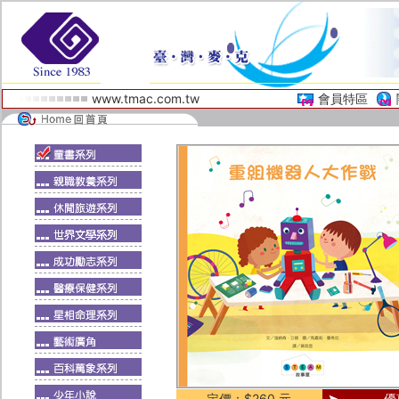
www.tmac.com.tw
會員特區
定價：$260 元
優