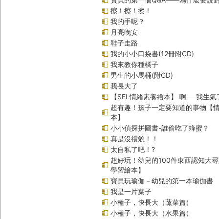
擦！擦！擦！
我的手呢？
月亮晚安
鞋子走路
我的小小口袋書(12冊附CD)
我來教你種橘子
男生的小馬桶(附CD)
我長大了
【SEL情緒素養繪本】 啊──我生氣
超有趣！孩子一定要知道的事物【
本】
小小偵探拼圖書-誰偷吃了蜂蜜？
真是沒禮貌！！
太自私了吧！?
超好玩！幼兒的100件東西認知大
學習繪本】
寶貝玩瑜伽－幼兒的第一本瑜伽書
我是一片葉子
小種子，快長大（蔬菜篇）
小種子，快長大（水果篇）