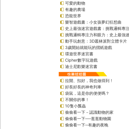
可愛的動物
有趣的農場
恐龍世界
樂智遊戲書：小女孩夢幻狂想曲
史上最強迷宮遊戲書：挑戰邏輯專
挑戰邏輯專注力和眼力：史上最強迷
動手玩創意：3D叢林派對立體卡片
3歲開始就能玩的摺紙遊戲
環遊世界迷宮書
Cipher數字玩遊戲
迪士尼歡樂迷宮書
拉開、扣好，我也做得到！
好長好長的神奇列車
袋鼠，這是你的便便嗎？
不關你的事！
10隻小瓢蟲
偷偷看一下－認識動物的家
偷偷看一下──逛逛動物園
偷偷看一下─有趣的夜晚