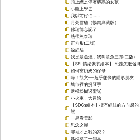
頭上總是停著鸚鵡的女孩
小熊上學去
我以前好怕……
月亮雪酪（暢銷典藏版）
佛瑞德忘記了
熱帶魚泰瑞
正方形(二版)
躲貓貓
我是章魚燒，我叫章魚三郎(二版)
【SEL情緒素養繪本】 恐龍怎麼發脾
如何當奶奶的保母
嗨！凱文──超乎想像的隱形朋友
城市裡的提琴手
選棵松樹過聖誕
小火車，大冒險
【SDGs繪本】擁有絕佳的方向感
熊
一起看電影
思念之屋
哪裡才是我的家？
媽媽築了一個巢