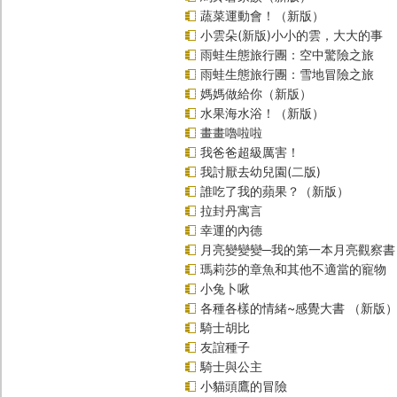
蔬菜運動會！（新版）
小雲朵(新版)小小的雲，大大的事
雨蛙生態旅行團：空中驚險之旅
雨蛙生態旅行團：雪地冒險之旅
媽媽做給你（新版）
水果海水浴！（新版）
畫畫嚕啦啦
我爸爸超級厲害！
我討厭去幼兒園(二版)
誰吃了我的蘋果？（新版）
拉封丹寓言
幸運的內德
月亮變變變─我的第一本月亮觀察書
瑪莉莎的章魚和其他不適當的寵物
小兔卜啾
各種各樣的情緒~感覺大書 （新版
騎士胡比
友誼種子
騎士與公主
小貓頭鷹的冒險