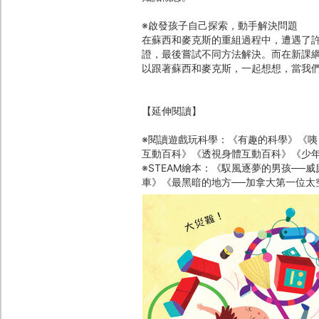
※啟發孩子自己探索，動手解決問題
在蘇西和麥克斯的重組過程中，遭遇了
證，最後嘗試不同方法解決。而在新課
以跟著蘇西和麥克斯，一起想想，當我
【延伸閱讀】
※閱讀遊戲玩科學：《有趣的科學》《
互動百科》《透視身體互動百科》《少年科
※STEAM繪本：《馭風逐夢的男孩─
車》《最黑暗的地方──加拿大第一位太