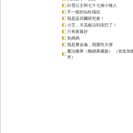
白雪公主和七十七個小矮人
不一樣的仙杜瑞拉
我是諾貝爾研究家！
小艾，天花板沾到泥巴了！
只有家最好
魚媽媽
我是糞金龜，我愛吃大便
魔法糖果（暢銷典藏版） （首批加
夾）