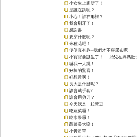
小女生上廁所了！
是誰在跳呢？
小心！誰在那裡？
我會刷牙了！
感謝書
要穿什麼呢？
來種花吧！
便便真有趣─我們才不穿尿布呢！
小寶寶要誕生了！──胎兒在媽媽肚
嚇我一大跳！
好棒的驚喜！
好想睡啊！
長大是什麼呢？
誰會戴手套?
誰會用剪刀？
今天我是一粒黃豆
吃蔬菜囉！
吃水果囉！
蔬菜長大囉！
小黃吊車