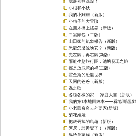
我最喜歡洗澡了
小根和小秋
我的小雞雞（新版）
小精子的大冒險
在圓木橋上搖晃（新版）
白雲麵包（二版）
山田家的氣象報告（新版）
恐龍怎麼說晚安？（新版）
先左腳，再右腳(新版)
雨蛙生態旅行團：池塘發現之旅
都是放屁惹的禍(二版)
霍金斯的恐龍世界
天國的爸爸（新版）
蟲之歌
各種各樣的家──家庭大書（新版）
我的第1本地圖繪本――看地圖認識
小老鼠奇奇去外婆家(新版)
菊花娃娃
把殼丟掉的烏龜（新版）
阿尼，該睡覺了！（新版）
馬鈴薯家族（新版）