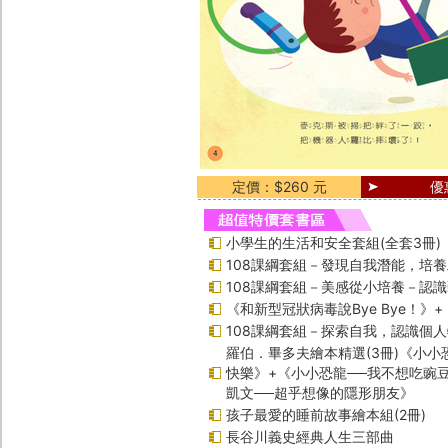
定價：$260 元
優
小學生的生活和安全套組(全套3冊)
108課綱套組－發現自我潛能，培
108課綱套組－美感從小培養－認
《和新型冠狀病毒說Bye Bye！》
108課綱套組－探索自我，認識個
羅伯．畢多夫繪本精選(3冊)《小小
快樂》+《小小恐龍──我不想吃豌
凱文──超乎想像的隱形朋友》
孩子最愛的睡前故事繪本組(2冊)
長谷川義史經典人生三部曲