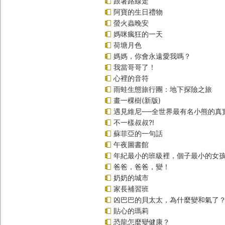
跟著路線走
阿寶的生日禮物
螢火蟲晚安
媽咪瘋狂的一天
荷塘月色
媽媽，你會永遠愛我嗎？
我當哥哥了！
心裡的音符
雨蛙生態旅行團：地下探險之旅
畫一棵樹(新版)
遇見維尼──全世界最有名小熊的真
不一樣叔叔?!
蘇菲亞的一句話
午夜圖書館
年紀最小的班級裡，個子最小的女孩
爸爸，爸爸，變！
奶奶的城市
家長補習班
凶巴巴的貝太太，為什麼變和氣了
貼心的瑪莉
恐龍怎麼變健康？