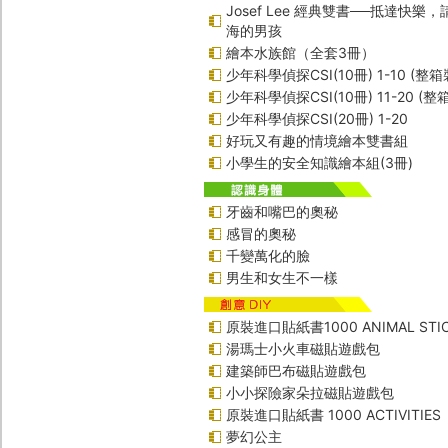
Josef Lee 經典雙書──抵達快樂
海的男孩
繪本水族館（全套3冊）
少年科學偵探CSI(10冊) 1-10 (整箱
少年科學偵探CSI(10冊) 11-20 (整
少年科學偵探CSI(20冊) 1-20
好玩又有趣的情境繪本雙書組
小學生的安全知識繪本組(3冊)
牙齒和嘴巴的奧秘
感冒的奧秘
千變萬化的臉
男生和女生不一樣
原裝進口貼紙書1000 ANIMAL STIC
湯瑪士小火車磁貼遊戲包
建築師巴布磁貼遊戲包
小小探險家朵拉磁貼遊戲包
原裝進口貼紙書 1000 ACTIVITIES
夢幻公主