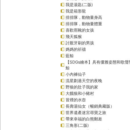
我是湯匙(二版)
我是箱形龍
排排隊，動物量身高
排排隊，動物量體重
喜歡雨靴的女孩
飛天狐猴
討厭牙刷的男孩
媽媽的祈禱
藍鯨
【SDGs繪本】具有優雅姿態和歌
鯨
小內褲仙子
流星劃過天空的夜晚
野狼的肚子我的家
大餓狼和小豬村
冒煙的水壺
長壽湯仙女（暢銷典藏版）
世界遺產迷宮尋寶之旅
帶來幸福的白熊郵差
三角形(二版)