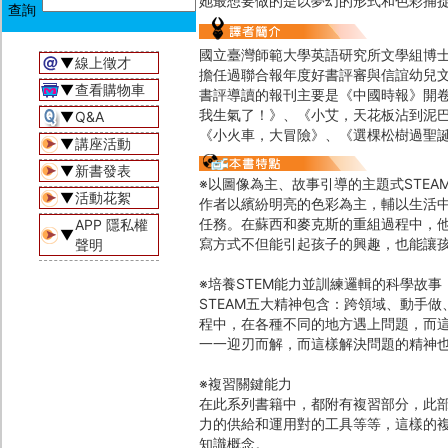
她最想要做的是以夢幻的形式和色彩捕
國立臺灣師範大學英語研究所文學組博士
▼
線上徵才
擔任過聯合報年度好書評審與信誼幼兒
▼
查看購物車
書評導讀的報刊主要是《中國時報》開
我生氣了！》、《小艾，天花板沾到泥
▼
Q&A
《小火車，大冒險》、《選棵松樹過聖
▼
講座活動
▼
新書發表
※以圖像為主、故事引導的主題式STEA
▼
活動花絮
作者以繽紛明亮的色彩為主，輔以生活
任務。在蘇西和麥克斯的重組過程中，
APP 隱私權
▼
寫方式不但能引起孩子的興趣，也能讓
聲明
※培養STEM能力並訓練邏輯的科學故事
STEAM五大精神包含：跨領域、動手
程中，在各種不同的地方遇上問題，而
一一迎刃而解，而這樣解決問題的精神也
※複習關鍵能力
在此系列書籍中，都附有複習部分，此
力的供給和運用對的工具等等，這樣的
知識概念。