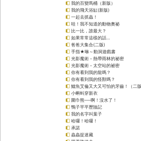
我的百變馬桶（新版）
我的飛天浴缸(新版)
一起去抓蟲！
哇！我不知道的動物奧祕
比一比，誰最大？
如果常常這樣的話…
爸爸大集合(二版)
手指★咻～動洞遊戲書
光影魔術－熱帶雨林的祕密
光影魔術－太空站的祕密
你有看到我的龍嗎？
你有看到我的怪獸嗎？
鱷魚艾倫又大又可怕的牙齒！（二
小蝌蚪穿新衣
圍巾熊──啊！沒水了！
鴨子平平歷險記
我的名字叫葉子
哈囉！哈囉！
承諾
蟲蟲捉迷藏