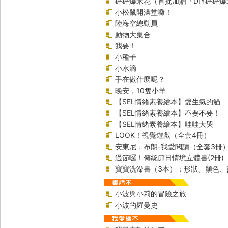
砰砰爆米花（首批加贈「DIY砰砰
小松鼠開澡堂囉！
陸海空總動員
動物大集合
我要！
小種子
小水滴
手在做什麼呢？
晚安，10隻小羊
【SEL情緒素養繪本】愛生氣的貓
【SEL情緒素養繪本】不要不要！
【SEL情緒素養繪本】哇哇大哭
LOOK！視覺遊戲（全套4冊）
安東尼．布朗-我愛閱讀（全套3冊
過節囉！傳統節日情境立體書(2冊)
寶寶洗澡書（3本）：形狀、顏色、
小波與小莉的冒險之旅
小波的羅曼史