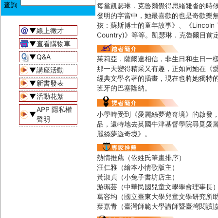
每當凱瑟琳．克魯爾覺得思緒雜沓的時
發明的字當中，她最喜歡的也是奇歡樂
孩：蘇斯博士的童年故事》、《Lincoln Tells a J
▼
線上徵才
Country)》等等。凱瑟琳．克魯爾目
▼
查看購物車
▼
Q&A
茱莉亞．薩爾達相信，非生日和生日一
那一天變得精采又有趣，正如同她在《
▼
講座活動
經典文學名著的插畫，現在也將她獨特
▼
新書發表
班牙的巴塞隆納。
▼
活動花絮
APP 隱私權
▼
小學時受到《愛麗絲夢遊奇境》的啟發
聲明
品，還特地去英國牛津基督學院尋覓愛麗
麗絲夢遊奇境》。
熱情推薦（依姓氏筆畫排序）
汪仁雅（繪本小情歌版主）
黃淑貞（小兔子書坊店主）
游珮芸（中華民國兒童文學學會理事長
葛容均（國立臺東大學兒童文學研究所
葉嘉青（臺灣師範大學講師暨臺灣閱讀