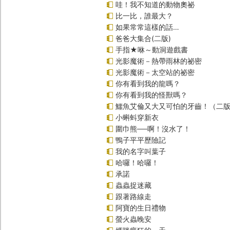
哇！我不知道的動物奧祕
比一比，誰最大？
如果常常這樣的話…
爸爸大集合(二版)
手指★咻～動洞遊戲書
光影魔術－熱帶雨林的祕密
光影魔術－太空站的祕密
你有看到我的龍嗎？
你有看到我的怪獸嗎？
鱷魚艾倫又大又可怕的牙齒！（二
小蝌蚪穿新衣
圍巾熊──啊！沒水了！
鴨子平平歷險記
我的名字叫葉子
哈囉！哈囉！
承諾
蟲蟲捉迷藏
跟著路線走
阿寶的生日禮物
螢火蟲晚安