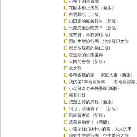
小精子的大冒險
在圓木橋上搖晃（新版）
白雲麵包（二版）
山田家的氣象報告（新版）
恐龍怎麼說晚安？（新版）
先左腳，再右腳(新版)
雨蛙生態旅行團：池塘發現之旅
都是放屁惹的禍(二版)
霍金斯的恐龍世界
天國的爸爸（新版）
蟲之歌
各種各樣的家──家庭大書（新版）
我的第1本地圖繪本――看地圖認識
小老鼠奇奇去外婆家(新版)
菊花娃娃
把殼丟掉的烏龜（新版）
阿尼，該睡覺了！（新版）
馬鈴薯家族（新版）
蔬菜運動會！（新版）
小雲朵(新版)小小的雲，大大的事
雨蛙生態旅行團：空中驚險之旅