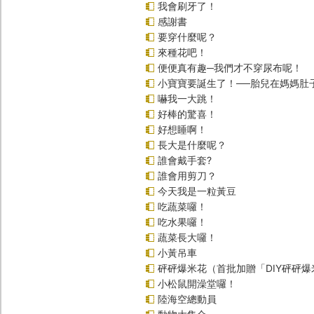
我會刷牙了！
感謝書
要穿什麼呢？
來種花吧！
便便真有趣─我們才不穿尿布呢！
小寶寶要誕生了！──胎兒在媽媽肚
嚇我一大跳！
好棒的驚喜！
好想睡啊！
長大是什麼呢？
誰會戴手套?
誰會用剪刀？
今天我是一粒黃豆
吃蔬菜囉！
吃水果囉！
蔬菜長大囉！
小黃吊車
砰砰爆米花（首批加贈「DIY砰砰
小松鼠開澡堂囉！
陸海空總動員