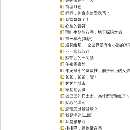
媽咪瘋狂的一天
荷塘月色
媽媽，你會永遠愛我嗎？
我當哥哥了！
心裡的音符
雨蛙生態旅行團：地下探險之旅
畫一棵樹(新版)
遇見維尼──全世界最有名小熊的真
不一樣叔叔?!
蘇菲亞的一句話
午夜圖書館
年紀最小的班級裡，個子最小的女孩(
爸爸，爸爸，變！
奶奶的城市
家長補習班
凶巴巴的貝太太，為什麼變和氣了
貼心的瑪莉
恐龍怎麼變健康？
我是湯匙(二版)
我是箱形龍
排排隊，動物量身高