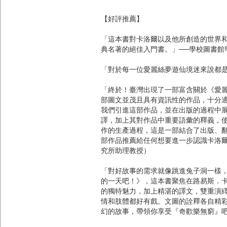
【好評推薦】
「這本書對卡洛爾以及他所創造的世界
典名著的絕佳入門書。」──學校圖書館
「對於每一位愛麗絲夢遊仙境迷來說都是
「終於！臺灣出現了一部富含關於《愛
部圖文並茂且具有資訊性的作品，十分
我們引進這部作品，並在出版的過程中
譯，加上其對作品中重要語彙的釋義，
作的生產過程，這是一部結合了出版、
部作品推薦給任何想要進一步認識卡洛
究所助理教授）
「對好故事的需求就像跳進兔子洞一樣
的一天吧！》，這本書聚焦在路易斯．
的獨特魅力，加上精湛的譯文，雙重演
情和肢體都好有戲。文圖的詮釋各自精
幻的故事，帶領你享受『奇歡樂無窮』吧