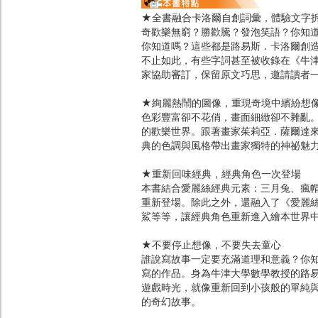
★全書融合卡洛爾自創詞彙，體驗文字
奇歡樂無窮？勝歡騰？發泡笑語？你知
你知道嗎？這些都是路易斯．卡洛爾創
不止如此，有些字詞甚至被收錄在《牛
家協助審訂，保留原文巧思，邀請讀者
★絢麗熱鬧的圖像，重現奇境中繽紛想
色彩豐富卻不花俏，畫面細緻卻不雜亂
的歡樂世界。跟著畫家茱莉亞．薩爾達
典的色調與風格帶出畫家獨特的神祕魅
★重新回味經典，經典角色一次登場
本書結合愛麗絲經典元素：三月兔、瘋
重新登場。除此之外，還融入了《愛麗
鯊等等，讓經典角色重新進入繪本世界
★不要停止想像，不要失去童心
誰說寫故事一定要充滿道理和意義？你
寫的作品。身為牛津大學數學教授的路
遊戲時光，就像重新回到小孩般的單純
的奇幻故事。