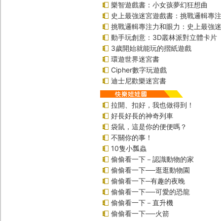
樂智遊戲書：小女孩夢幻狂想曲
史上最強迷宮遊戲書：挑戰邏輯專
挑戰邏輯專注力和眼力：史上最強迷
動手玩創意：3D叢林派對立體卡片
3歲開始就能玩的摺紙遊戲
環遊世界迷宮書
Cipher數字玩遊戲
迪士尼歡樂迷宮書
拉開、扣好，我也做得到！
好長好長的神奇列車
袋鼠，這是你的便便嗎？
不關你的事！
10隻小瓢蟲
偷偷看一下－認識動物的家
偷偷看一下──逛逛動物園
偷偷看一下─有趣的夜晚
偷偷看一下──可愛的恐龍
偷偷看一下－直升機
偷偷看一下──火箭