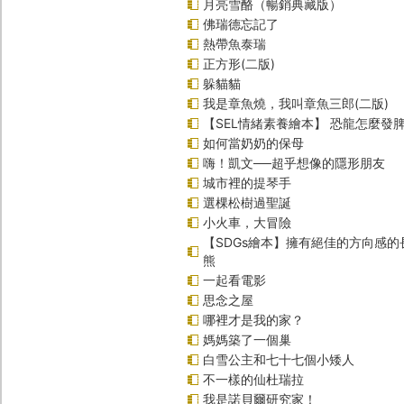
月亮雪酪（暢銷典藏版）
佛瑞德忘記了
熱帶魚泰瑞
正方形(二版)
躲貓貓
我是章魚燒，我叫章魚三郎(二版)
【SEL情緒素養繪本】 恐龍怎麼發脾
如何當奶奶的保母
嗨！凱文──超乎想像的隱形朋友
城市裡的提琴手
選棵松樹過聖誕
小火車，大冒險
【SDGs繪本】擁有絕佳的方向感
熊
一起看電影
思念之屋
哪裡才是我的家？
媽媽築了一個巢
白雪公主和七十七個小矮人
不一樣的仙杜瑞拉
我是諾貝爾研究家！