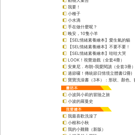
動物大集合
我要！
小種子
小水滴
手在做什麼呢？
晚安，10隻小羊
【SEL情緒素養繪本】愛生氣的貓
【SEL情緒素養繪本】不要不要！
【SEL情緒素養繪本】哇哇大哭
LOOK！視覺遊戲（全套4冊）
安東尼．布朗-我愛閱讀（全套3冊
過節囉！傳統節日情境立體書(2冊)
寶寶洗澡書（3本）：形狀、顏色、
小波與小莉的冒險之旅
小波的羅曼史
我最喜歡洗澡了
小根和小秋
我的小雞雞（新版）