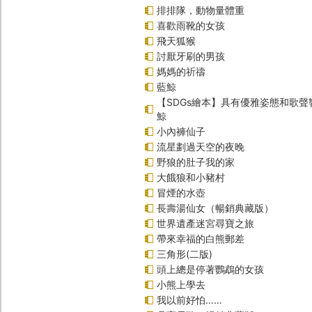
排排隊，動物量體重
喜歡雨靴的女孩
飛天狐猴
討厭牙刷的男孩
媽媽的祈禱
藍鯨
【SDGs繪本】具有優雅姿態和歌
鯨
小內褲仙子
流星劃過天空的夜晚
野狼的肚子我的家
大餓狼和小豬村
冒煙的水壺
長壽湯仙女（暢銷典藏版）
世界遺產迷宮尋寶之旅
帶來幸福的白熊郵差
三角形(二版)
頭上總是停著鸚鵡的女孩
小熊上學去
我以前好怕……