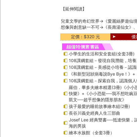
【延伸閱讀】
兒童文學的奇幻世界→《愛麗絲夢遊仙
想像與創意缺一不可→《長壽湯仙女》
定價：$320 元
優
小學生的生活和安全套組(全套3冊)
108課綱套組－發現自我潛能，培
108課綱套組－美感從小培養－認
《和新型冠狀病毒說Bye Bye！》
108課綱套組－探索自我，認識個人
羅伯．畢多夫繪本精選(3冊)《小小
快樂》+《小小恐龍──我不想吃豌
凱文──超乎想像的隱形朋友》
孩子最愛的睡前故事繪本組(2冊)
長谷川義史經典人生三部曲
Josef Lee 經典雙書──抵達快樂
海的男孩
繪本水族館（全套3冊）