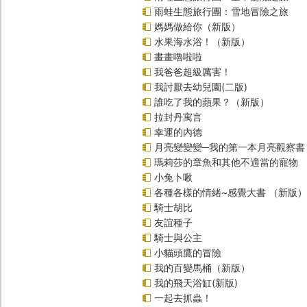
雨蛙生態旅行團：雪地冒險之旅
媽媽做給你（新版）
水果海水浴！（新版）
畫畫嚕啦啦
我爸爸超級厲害！
我討厭去幼兒園(二版)
誰吃了我的蘋果？（新版）
拉封丹寓言
幸運的內德
月亮變變變─我的第一本月亮觀察書
瑪莉莎的章魚和其他不適當的寵物
小兔卜啾
各種各樣的情緒~感覺大書 （新版）
騎士胡比
友誼種子
騎士與公主
小貓頭鷹的冒險
我的百變馬桶（新版）
我的飛天浴缸(新版)
一起去抓蟲！