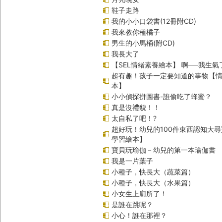
鞋子走路
我的小小口袋書(12冊附CD)
我來教你種橘子
男生的小馬桶(附CD)
我長大了
【SEL情緒素養繪本】 啊──我生氣
超有趣！孩子一定要知道的事物【
本】
小小偵探拼圖書-誰偷吃了蜂蜜？
真是沒禮貌！！
太自私了吧！?
超好玩！幼兒的100件東西認知大
學習繪本】
寶貝玩瑜伽－幼兒的第一本瑜伽書
我是一片葉子
小種子，快長大（蔬菜篇）
小種子，快長大（水果篇）
小女生上廁所了！
是誰在跳呢？
小心！誰在那裡？