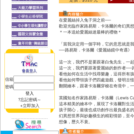
在愛麗絲掉入兔子洞之前──
歡迎光臨作家路易斯．卡洛爾的奇幻異
＊一本送給愛麗絲迷最棒的禮物＊
「當我決定用一個字時，它的意思就是
──路易斯．卡洛爾《愛麗絲鏡中奇遇》
這一次，我們不是要跟著白兔先生，一起
這一次，我們要跟著愛麗絲的創作者──
看他如何在生活中找尋樂趣，逗得所有
信箱
看他如何帶領孩子們四處遊戲，發明古怪
翻開繪本，跟著卡洛爾穿梭在奇境中，
密碼
英國知名作家路易斯．卡洛爾（Lewis 
?忘記密碼～
這本精美的繪本中，展現了卡洛爾對生
+立即加入
孩子開心，最後也成功創作出最負盛名的
幻異想世界與妙趣橫生的精彩情節，至
想像，歷久不衰。