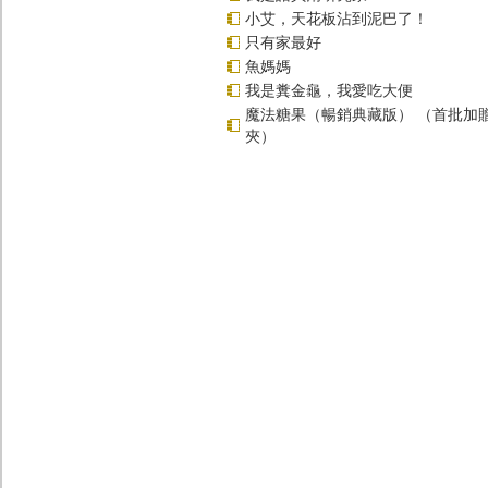
小艾，天花板沾到泥巴了！
只有家最好
魚媽媽
我是糞金龜，我愛吃大便
魔法糖果（暢銷典藏版） （首批加
夾）