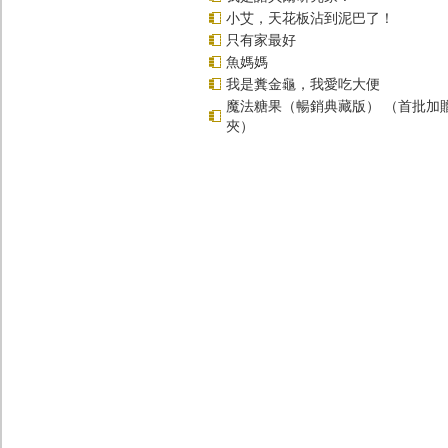
小艾，天花板沾到泥巴了！
只有家最好
魚媽媽
我是糞金龜，我愛吃大便
魔法糖果（暢銷典藏版） （首批加
夾）