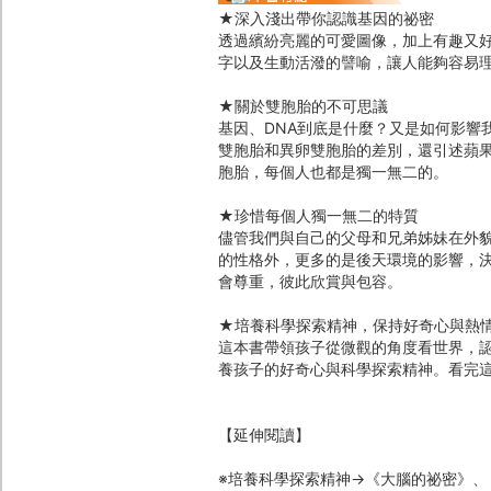
★深入淺出帶你認識基因的祕密
透過繽紛亮麗的可愛圖像，加上有趣又
字以及生動活潑的譬喻，讓人能夠容易
★關於雙胞胎的不可思議
基因、DNA到底是什麼？又是如何影響
雙胞胎和異卵雙胞胎的差別，還引述蘋
胞胎，每個人也都是獨一無二的。
★珍惜每個人獨一無二的特質
儘管我們與自己的父母和兄弟姊妹在外
的性格外，更多的是後天環境的影響，
會尊重，彼此欣賞與包容。
★培養科學探索精神，保持好奇心與熱
這本書帶領孩子從微觀的角度看世界，
養孩子的好奇心與科學探索精神。看完
【延伸閱讀】
※培養科學探索精神→《大腦的祕密》、