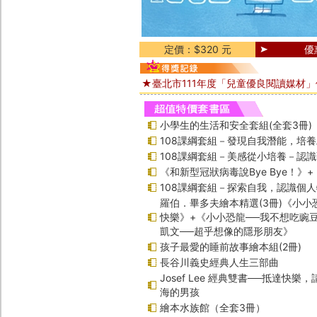
定價：$320 元
優
★臺北市111年度「兒童優良閱讀媒材
小學生的生活和安全套組(全套3冊)
108課綱套組－發現自我潛能，培
108課綱套組－美感從小培養－認
《和新型冠狀病毒說Bye Bye！》
108課綱套組－探索自我，認識個
羅伯．畢多夫繪本精選(3冊)《小小
快樂》+《小小恐龍──我不想吃豌
凱文──超乎想像的隱形朋友》
孩子最愛的睡前故事繪本組(2冊)
長谷川義史經典人生三部曲
Josef Lee 經典雙書──抵達快樂
海的男孩
繪本水族館（全套3冊）