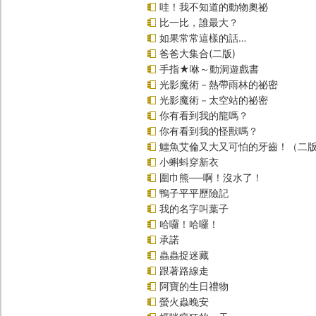
哇！我不知道的動物奧祕
比一比，誰最大？
如果常常這樣的話…
爸爸大集合(二版)
手指★咻～動洞遊戲書
光影魔術－熱帶雨林的祕密
光影魔術－太空站的祕密
你有看到我的龍嗎？
你有看到我的怪獸嗎？
鱷魚艾倫又大又可怕的牙齒！（二
小蝌蚪穿新衣
圍巾熊──啊！沒水了！
鴨子平平歷險記
我的名字叫葉子
哈囉！哈囉！
承諾
蟲蟲捉迷藏
跟著路線走
阿寶的生日禮物
螢火蟲晚安