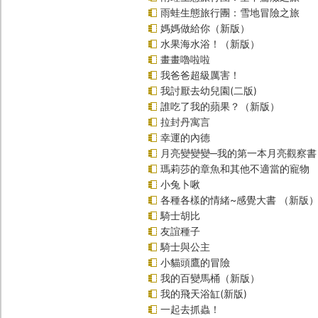
雨蛙生態旅行團：雪地冒險之旅
媽媽做給你（新版）
水果海水浴！（新版）
畫畫嚕啦啦
我爸爸超級厲害！
我討厭去幼兒園(二版)
誰吃了我的蘋果？（新版）
拉封丹寓言
幸運的內德
月亮變變變─我的第一本月亮觀察書
瑪莉莎的章魚和其他不適當的寵物
小兔卜啾
各種各樣的情緒~感覺大書 （新版
騎士胡比
友誼種子
騎士與公主
小貓頭鷹的冒險
我的百變馬桶（新版）
我的飛天浴缸(新版)
一起去抓蟲！