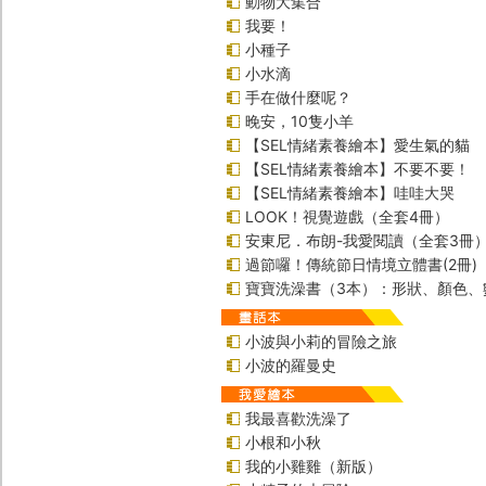
動物大集合
我要！
小種子
小水滴
手在做什麼呢？
晚安，10隻小羊
【SEL情緒素養繪本】愛生氣的貓
【SEL情緒素養繪本】不要不要！
【SEL情緒素養繪本】哇哇大哭
LOOK！視覺遊戲（全套4冊）
安東尼．布朗-我愛閱讀（全套3冊
過節囉！傳統節日情境立體書(2冊)
寶寶洗澡書（3本）：形狀、顏色、
小波與小莉的冒險之旅
小波的羅曼史
我最喜歡洗澡了
小根和小秋
我的小雞雞（新版）