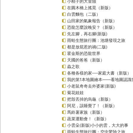
小精子的大冒險
在圓木橋上搖晃（新版）
白雲麵包（二版）
山田家的氣象報告（新版）
恐龍怎麼說晚安？（新版）
先左腳，再右腳(新版)
雨蛙生態旅行團：池塘發現之旅
都是放屁惹的禍(二版)
霍金斯的恐龍世界
天國的爸爸（新版）
蟲之歌
各種各樣的家──家庭大書（新版）
我的第1本地圖繪本――看地圖認識
小老鼠奇奇去外婆家(新版)
菊花娃娃
把殼丟掉的烏龜（新版）
阿尼，該睡覺了！（新版）
馬鈴薯家族（新版）
蔬菜運動會！（新版）
小雲朵(新版)小小的雲，大大的事
雨蛙生態旅行團：空中驚險之旅