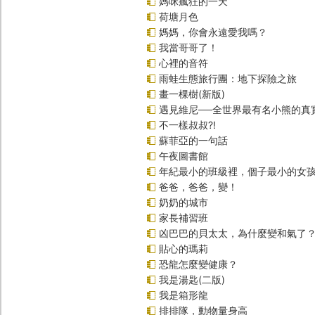
媽咪瘋狂的一天
荷塘月色
媽媽，你會永遠愛我嗎？
我當哥哥了！
心裡的音符
雨蛙生態旅行團：地下探險之旅
畫一棵樹(新版)
遇見維尼──全世界最有名小熊的真
不一樣叔叔?!
蘇菲亞的一句話
午夜圖書館
年紀最小的班級裡，個子最小的女孩
爸爸，爸爸，變！
奶奶的城市
家長補習班
凶巴巴的貝太太，為什麼變和氣了
貼心的瑪莉
恐龍怎麼變健康？
我是湯匙(二版)
我是箱形龍
排排隊，動物量身高