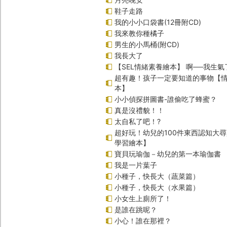
鞋子走路
我的小小口袋書(12冊附CD)
我來教你種橘子
男生的小馬桶(附CD)
我長大了
【SEL情緒素養繪本】 啊──我生氣
超有趣！孩子一定要知道的事物【
本】
小小偵探拼圖書-誰偷吃了蜂蜜？
真是沒禮貌！！
太自私了吧！?
超好玩！幼兒的100件東西認知大
學習繪本】
寶貝玩瑜伽－幼兒的第一本瑜伽書
我是一片葉子
小種子，快長大（蔬菜篇）
小種子，快長大（水果篇）
小女生上廁所了！
是誰在跳呢？
小心！誰在那裡？