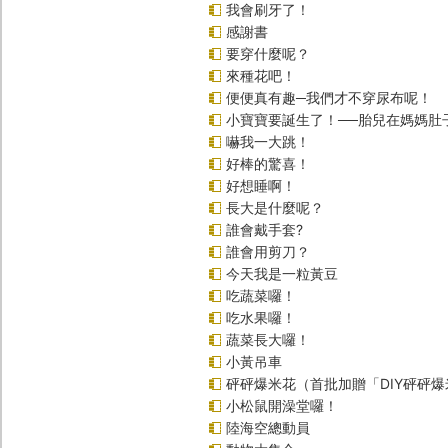
我會刷牙了！
感謝書
要穿什麼呢？
來種花吧！
便便真有趣─我們才不穿尿布呢！
小寶寶要誕生了！──胎兒在媽媽肚
嚇我一大跳！
好棒的驚喜！
好想睡啊！
長大是什麼呢？
誰會戴手套?
誰會用剪刀？
今天我是一粒黃豆
吃蔬菜囉！
吃水果囉！
蔬菜長大囉！
小黃吊車
砰砰爆米花（首批加贈「DIY砰砰
小松鼠開澡堂囉！
陸海空總動員