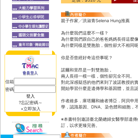
親子作家╱洪淑青Selena Hung推薦
為什麼我們這麼不一樣？
為什麼我們跟自己的爸爸媽媽長得這麼
為什麼同樣是雙胞胎，個性卻大不相同
你是否曾經好奇這些事呢？
諾爾和里昂是一對雙胞胎，
兩人長得一模一樣，個性卻完全不同。
信箱
對此深感疑惑的他們來到了波諾教授的
開始學習什麼是遺傳學和基因體，並且認
密碼
作者維多．庫塔爾和繪者博亞．阿貝申
?忘記密碼～
學，認識基因、DNA、染色體和細胞，
+立即加入
※本書特別邀請臺北榮總婦女醫學部遺傳
訂，以求更臻完善。