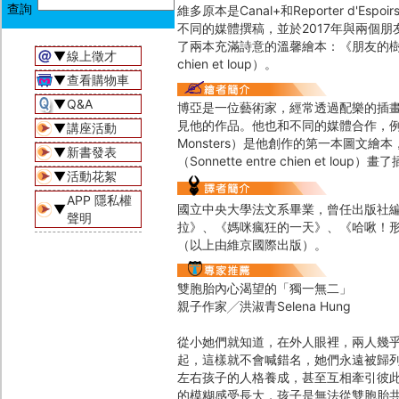
維多原本是Canal+和Reporter d
不同的媒體撰稿，並於2017年與兩個朋友創
了兩本充滿詩意的溫馨繪本：《朋友的樹》（Un 
▼
線上徵才
chien et loup）。
▼
查看購物車
▼
Q&A
博亞是一位藝術家，經常透過配樂的插畫
見他的作品。他也和不同的媒體合作，例如Tél
▼
講座活動
Monsters）是他創作的第一本圖文繪本，
▼
新書發表
（Sonnette entre chien et loup）
▼
活動花絮
APP 隱私權
▼
國立中央大學法文系畢業，曾任出版社
聲明
拉》、《媽咪瘋狂的一天》、《哈啾！
（以上由維京國際出版）。
雙胞胎內心渴望的「獨一無二」
親子作家╱洪淑青Selena Hung
從小她們就知道，在外人眼裡，兩人幾
起，這樣就不會喊錯名，她們永遠被歸
左右孩子的人格養成，甚至互相牽引彼
的模糊感受長大，孩子是無法從雙胞胎