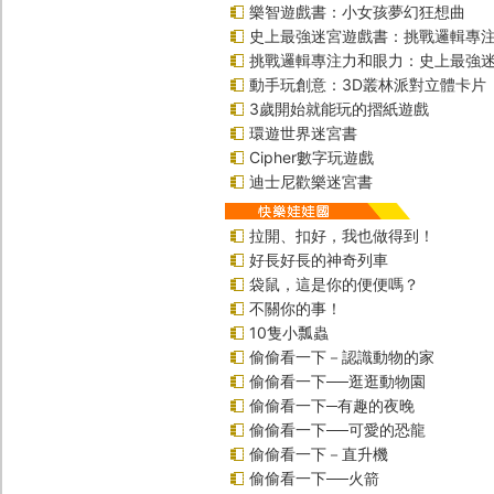
樂智遊戲書：小女孩夢幻狂想曲
史上最強迷宮遊戲書：挑戰邏輯專
挑戰邏輯專注力和眼力：史上最強迷
動手玩創意：3D叢林派對立體卡片
3歲開始就能玩的摺紙遊戲
環遊世界迷宮書
Cipher數字玩遊戲
迪士尼歡樂迷宮書
拉開、扣好，我也做得到！
好長好長的神奇列車
袋鼠，這是你的便便嗎？
不關你的事！
10隻小瓢蟲
偷偷看一下－認識動物的家
偷偷看一下──逛逛動物園
偷偷看一下─有趣的夜晚
偷偷看一下──可愛的恐龍
偷偷看一下－直升機
偷偷看一下──火箭