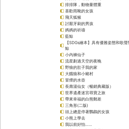
排排隊，動物量體重
喜歡雨靴的女孩
飛天狐猴
討厭牙刷的男孩
媽媽的祈禱
藍鯨
【SDGs繪本】具有優雅姿態和歌
鯨
小內褲仙子
流星劃過天空的夜晚
野狼的肚子我的家
大餓狼和小豬村
冒煙的水壺
長壽湯仙女（暢銷典藏版）
世界遺產迷宮尋寶之旅
帶來幸福的白熊郵差
三角形(二版)
頭上總是停著鸚鵡的女孩
小熊上學去
我以前好怕……