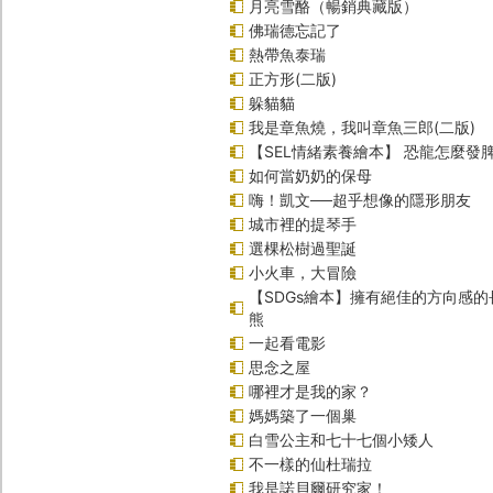
月亮雪酪（暢銷典藏版）
佛瑞德忘記了
熱帶魚泰瑞
正方形(二版)
躲貓貓
我是章魚燒，我叫章魚三郎(二版)
【SEL情緒素養繪本】 恐龍怎麼發脾
如何當奶奶的保母
嗨！凱文──超乎想像的隱形朋友
城市裡的提琴手
選棵松樹過聖誕
小火車，大冒險
【SDGs繪本】擁有絕佳的方向感
熊
一起看電影
思念之屋
哪裡才是我的家？
媽媽築了一個巢
白雪公主和七十七個小矮人
不一樣的仙杜瑞拉
我是諾貝爾研究家！