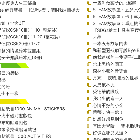
一隻叫做葉子的北極熊
義史經典人生三部曲
STEAM故事屋：五顏六
f Lee 經典雙書──抵達快樂，請叫我+捕捉大
孩
STEAM故事屋：卡丁
族館（全套3冊）
STEAM故事屋：重組
探CSI(10冊) 1-10 (整箱裝)
【SDGs繪本】具有高
大象
探CSI(10冊) 11-20 (整箱裝)
一本沒有故事的書
探CSI(20冊) 1-20
和新型冠狀病毒說Bye B
有趣的情境繪本雙書組
像我這樣的一隻獅子(二
安全知識繪本組(3冊)
禁止黑暗的國王
森林小熊的音樂會
嘴巴的奧秘
月亮──夜晚擁抱的世界
奧秘
大男孩不哭
化的臉
愛德華的眼鏡
女生不一樣
我出生的這一天
心情不好的小金
紙書1000 ANIMAL STICKERS
蒂蒂，快一點！
小火車磁貼遊戲包
好想好想見到你
巴布磁貼遊戲包
基因大冒險──雙胞胎與
險家朵拉磁貼遊戲包
好像在哪兒見過？
紙書 1000 ACTIVITIES
李歐納國王的泰迪熊