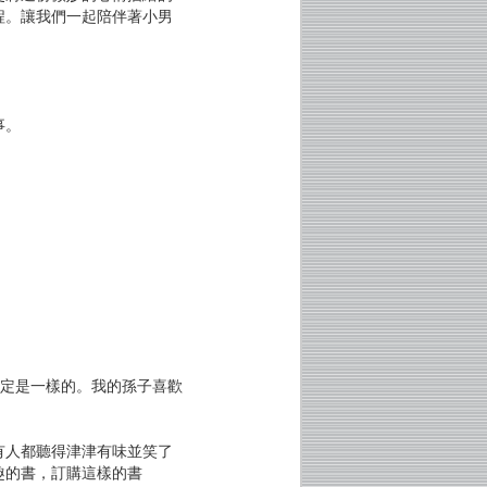
程。讓我們一起陪伴著小男
事。
一定是一樣的。我的孫子喜歡
有人都聽得津津有味並笑了
趣的書，訂購這樣的書