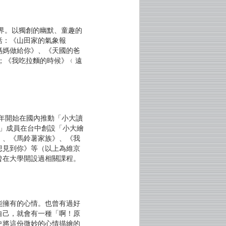
世界。以獨創的幽默、童趣的
括：《山田家的氣象報
媽媽做給你》、《天國的爸
；《我吃拉麵的時候》﹙遠
2年開始在國內推動「小大讀
會」成員在台中創設「小大繪
》、《馬鈴薯家族》、《我
想見到你》等（以上為維京
曾在大學開設過相關課程。
能擁有的心情。也曾有過好
自己，就會有一種「啊！原
史將這份微妙的心情描繪的