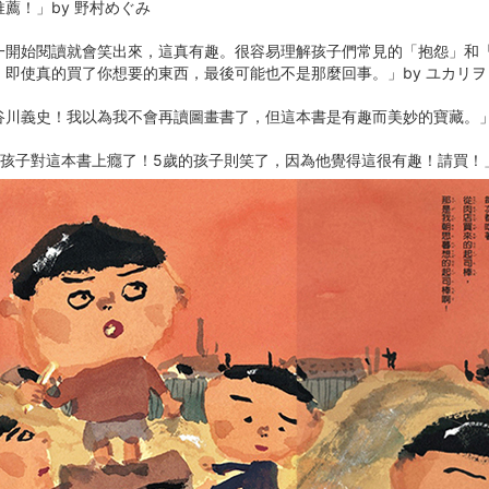
薦！」by 野村めぐみ
一開始閱讀就會笑出來，這真有趣。很容易理解孩子們常見的「抱怨」和
，即使真的買了你想要的東西，最後可能也不是那麼回事。」by ユカリヲ
谷川義史！我以為我不會再讀圖畫書了，但這本書是有趣而美妙的寶藏。」
孩子對這本書上癮了！5歲的孩子則笑了，因為他覺得這很有趣！請買！」by