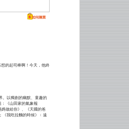
暮想的起司棒啊！今天，他終
世界。以獨創的幽默、童趣的
括：《山田家的氣象報
媽媽做給你》、《天國的爸
；《我吃拉麵的時候》﹙遠