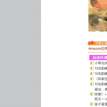
Amazon
小學生的
108
108
《和新型
108
羅伯．畢
快樂》
凱文─
孩子最愛