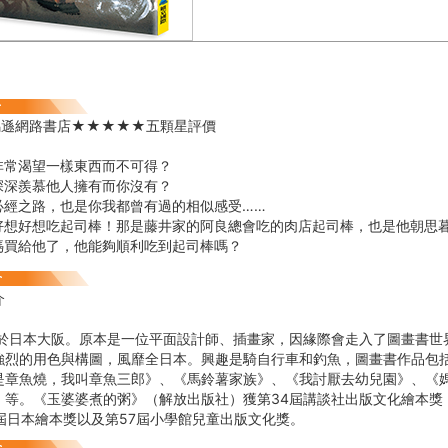
亞馬遜網路書店★★★★★五顆星評價
非常渴望一樣東西而不可得？
深深羨慕他人擁有而你沒有？
必經之路，也是你我都曾有過的相似感受……
好想好想吃起司棒！那是藤井家的阿良總會吃的肉店起司棒，也是他朝思
媽買給他了，他能夠順利吃到起司棒嗎？
介
出生於日本大阪。原本是一位平面設計師、插畫家，因緣際會走入了圖畫書
強烈的用色與構圖，風靡全日本。興趣是騎自行車和釣魚，圖畫書作品包
是章魚燒，我叫章魚三郎》、《馬鈴薯家族》、《我討厭去幼兒園》、《
）等。《玉婆婆煮的粥》（解放出版社）獲第34屆講談社出版文化繪本獎
3屆日本繪本獎以及第57屆小學館兒童出版文化獎。