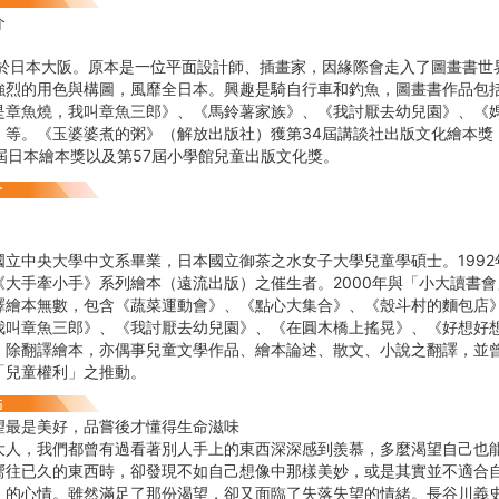
介
出生於日本大阪。原本是一位平面設計師、插畫家，因緣際會走入了圖畫書
強烈的用色與構圖，風靡全日本。興趣是騎自行車和釣魚，圖畫書作品包
是章魚燒，我叫章魚三郎》、《馬鈴薯家族》、《我討厭去幼兒園》、《
）等。《玉婆婆煮的粥》（解放出版社）獲第34屆講談社出版文化繪本獎
3屆日本繪本獎以及第57屆小學館兒童出版文化獎。
國立中央大學中文系畢業，日本國立御茶之水女子大學兒童學碩士。199
《大手牽小手》系列繪本（遠流出版）之催生者。2000年與「小大讀書
譯繪本無數，包含《蔬菜運動會》、《點心大集合》、《殼斗村的麵包店
我叫章魚三郎》、《我討厭去幼兒園》、《在圓木橋上搖晃》、《好想好
。除翻譯繪本，亦偶事兒童文學作品、繪本論述、散文、小說之翻譯，並
「兒童權利」之推動。
望最是美好，品嘗後才懂得生命滋味
大人，我們都曾有過看著別人手上的東西深深感到羨慕，多麼渴望自己也
嚮往已久的東西時，卻發現不如自己想像中那樣美妙，或是其實並不適合
」的心情。雖然滿足了那份渴望，卻又面臨了失落失望的情緒。長谷川義