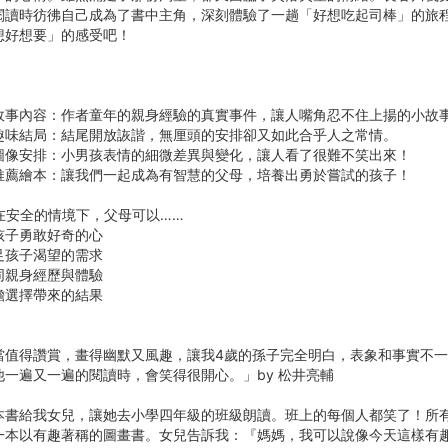
閱讀時彷彿自己成為了書中主角，深刻體驗了一趟「好想吃起司棒」的旅
想好想要」的感受吧！
】
故事內容：作者童年的親身經驗的真實事件，讓人嘴角忍不住上揚的小故
趣味結局：結尾開放詼諧，無厘頭的安排卻又如此合乎人之常情。
圖像安排：小男孩表情的細微差異與變化，讓人看了很難不笑出來！
推薦繪本：讓我們一起成為有智慧的父母，培養出勇於嘗試的孩子！
在安全的情境下，父母可以……
孩子勇敢好奇的心
足孩子渴望的需求
同親身經歷與體驗
擔選擇帶來的結果
】
當值得讚賞，畫得幽默又風趣，讓我4歲的孫子完全明白，表象和事實不
他一遍又一遍的閱讀時，會笑得很開心。」by 松井亮輔
本書給我女兒，讓她去小學四年級的班級朗讀。班上的每個人都笑了！所
一本以有趣著稱的圖畫書。女兒告訴我：『媽媽，我可以說像今天這樣有