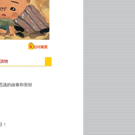
良讀物
思議的線條和形狀
豆！