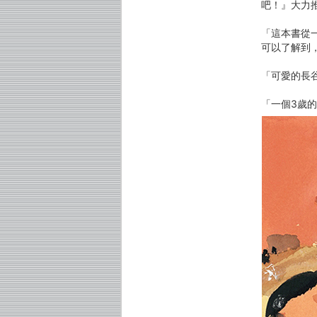
吧！』大力推
「這本書從
可以了解到
「可愛的長
「一個3歲的