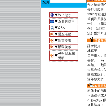
作／繪者簡
長谷川義史
1961年
▼
線上徵才
筆觸和風格
▼
查看購物車
告》、《我
▼
Q&A
爸》（維京
流）獲第1
▼
講座活動
▼
新書發表
譯者簡介
▼
活動花絮
林真美
APP 隱私權
台中市人。
▼
聲明
書會」，為
本館」。翻
是章魚燒，
國際出版）
近年致力於
想像中的渴
不論孩子或
不容易得到
來是這樣！