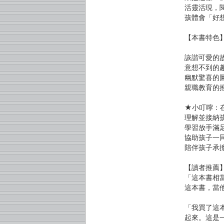
活靈活現，
孩體會「好
【本書特色
詼諧可愛的
意想不到的
幽默驚喜的
親職教育的
★小叮嚀：
理解並接納
學習放手滿
協助孩子一
陪伴孩子承
【讀者推薦
「這本書相
這本書，當
「我買了這
起來。這是