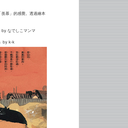
「羨慕」的感覺。透過繪本
by なでしこマンマ
 k-k