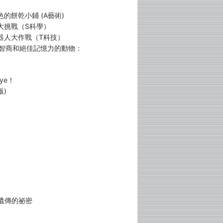
色的餅乾小鋪 (A藝術)
車大挑戰（S科學）
機器人大作戰（T科技）
度智商和絕佳記憶力的動物：
ye！
版)
遺傳的祕密