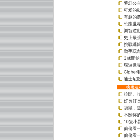
夢幻公
可愛的
有趣的
恐龍世
樂智遊
史上最
挑戰邏
動手玩
3歲開
環遊世
Ciphe
迪士尼
拉開、
好長好
袋鼠，
不關你
10隻小
偷偷看
偷偷看