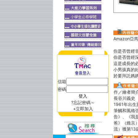
Amazon
你是否曾經
你是否曾經
這是成長的
小男孩真的
於要拜託媽
信箱
密碼
作／繪者簡
長谷川義史
?忘記密碼～
1961年
+立即加入
筆觸和風格
告》、《我
爸》（維京
流）獲第1