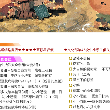
亞馬遜網路書店★★★★★五顆星評價
★文化部第45次中小學生優
是豬不是豬
愛家的小鳥
生活和安全套組(全套3冊)
大自然的藝術家──不可
課綱套組－發現自我潛能，培養工程腦
圓形（二版）
課綱套組－美感從小培養－認識藝術家
星空下的願望
冠狀病毒說Bye Bye！》+《感冒的奧祕》
小蝌
課綱套組－探索自我，認識個人特質
蘇菲亞的兩個問題
多夫繪本精選(3冊)《小小恐龍──蛋生日
小小恐龍──蛋生日快樂
+《小小恐龍──我不想吃豌豆！》+《嗨！
小小恐龍──我不想吃豌
─超乎想像的隱形朋友》
麵包店小六搭火車
的睡前故事繪本組(2冊)