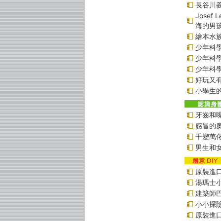
長谷川
Jose
海的男
繪本水
少年科學偵
少年科學偵
少年科學偵
好玩又
小學生的
牙齒和
感冒的
千變萬
男生和
原裝進口貼
湯瑪士
建築師
小小探
原裝進口貼