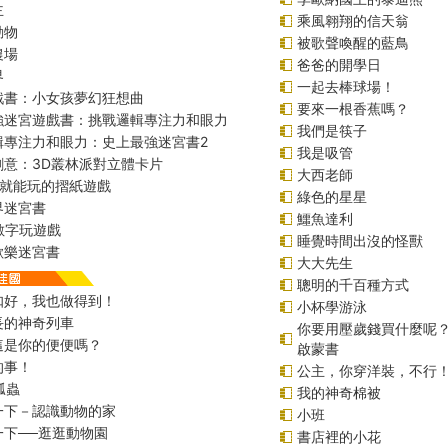
主
乘風翱翔的信天翁
動物
被歌聲喚醒的藍鳥
農場
爸爸的開學日
界
一起去棒球場！
戲書：小女孩夢幻狂想曲
要來一根香蕉嗎？
強迷宮遊戲書：挑戰邏輯專注力和眼力
我們是筷子
輯專注力和眼力：史上最強迷宮書2
我是吸管
創意：3D叢林派對立體卡片
大西老師
始就能玩的摺紙遊戲
綠色的星星
界迷宮書
鱷魚達利
r數字玩遊戲
睡覺時間出沒的怪獸
歡樂迷宮書
大大先生
聰明的千百種方式
扣好，我也做得到！
小杯學游泳
長的神奇列車
你要用壓歲錢買什麼呢
這是你的便便嗎？
啟蒙書
的事！
公主，你穿洋裝，不行
瓢蟲
我的神奇棉被
一下－認識動物的家
小班
一下──逛逛動物園
書店裡的小花