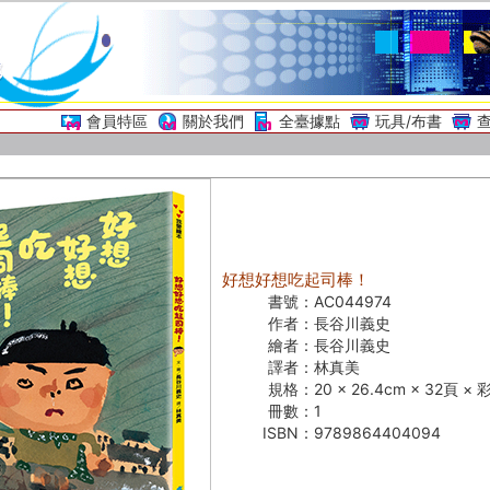
會員特區
關於我們
全臺據點
玩具/布書
好想好想吃起司棒！
書號：
AC044974
作者：
長谷川義史
繪者：
長谷川義史
譯者：
林真美
規格：
20 × 26.4cm × 32頁 ×
冊數：
1
ISBN：
9789864404094