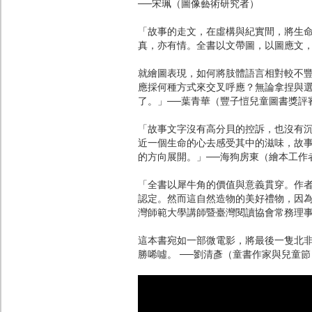
──宋珮（圖像藝術研究者）
「故事的走文，在虛構與紀實間，將生
真，亦有情。全書以文帶圖，以圖應文
就繪圖表現，如何將肢體語言相對較不
應採何種方式來交叉呼應？無論拿捏與
了。」──葉青華（豐子愷兒童圖書獎評
「故事文字沒有高分貝的控訴，也沒有
近一個生命的心去感受其中的滋味，故
的方向展開。」──海狗房東（繪本工作
「全書以犀牛角的價值與意義貫穿。作
認定。然而這自然造物的美好禮物，因為
灣師範大學講師暨臺灣閱讀協會常務理
這本書宛如一部微電影，將最後一隻北
勝唏噓。 ──劉清彥（童書作家與兒童