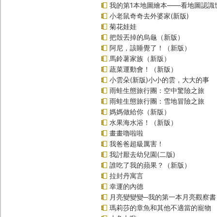
我的第1本地圖繪本――看地圖認識
小老鼠奇奇去外婆家(新版)
菊花娃娃
把殼丟掉的烏龜（新版）
阿尼，該睡覺了！（新版）
馬鈴薯家族（新版）
蔬菜運動會！（新版）
小雲朵(新版)小小的雲，大大的事
雨蛙生態旅行團：空中驚險之旅
雨蛙生態旅行團：雪地冒險之旅
媽媽做給你（新版）
水果海水浴！（新版）
畫畫嚕啦啦
我爸爸超級厲害！
我討厭去幼兒園(二版)
誰吃了我的蘋果？（新版）
拉封丹寓言
幸運的內德
月亮變變變─我的第一本月亮觀察書
瑪莉莎的章魚和其他不適當的寵物