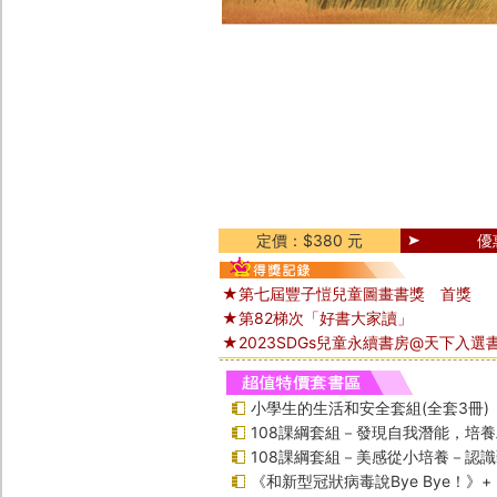
定價：$380 元
優
★第七屆豐子愷兒童圖畫書獎 首獎
★第82梯次「好書大家讀」
★2023SDGs兒童永續書房@天下入選
小學生的生活和安全套組(全套3冊)
108課綱套組－發現自我潛能，培
108課綱套組－美感從小培養－認
《和新型冠狀病毒說Bye Bye！》