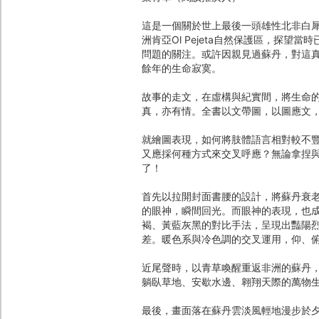
這是一個關於世上最後一頭雄性北非白犀
洲肯亞Ol Pejeta自然保護區，探
問題的關注。或許因親見過蘇丹，對這真
餘年的生命寂寞。
故事的走文，在虛構與紀實間，將生命
真，亦有情。全書以文帶圖，以圖應文
就繪圖表現，如何將肢體語言相對較不
又應採何種方式來交叉呼應？無論拿捏
了！
首先以拉開封面書腰的設計，將蘇丹衰
的眼神，瞬間回光。而眼神的表現，也
褐、黃藍灰黑的對比手法，呈現出豔陽
差。暖色系與冷色調的交叉運用，仰、
近尾聲時，以青草喚醒重返非洲的蘇丹
躺臥草地、安歇水邊、翱翔天際的萬物
最後，畫面落在蘇丹雲淡風輕地漫步於