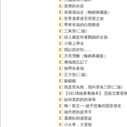
冒煙的水壺
長壽湯仙女（暢銷典藏版）
世界遺產迷宮尋寶之旅
帶來幸福的白熊郵差
三角形(二版)
頭上總是停著鸚鵡的女孩
小熊上學去
我以前好怕……
月亮雪酪（暢銷典藏版）
佛瑞德忘記了
熱帶魚泰瑞
正方形(二版)
躲貓貓
我是章魚燒，我叫章魚三郎(二版)
【SEL情緒素養繪本】 恐龍怎麼發脾
如何當奶奶的保母
嗨！凱文──超乎想像的隱形朋友
城市裡的提琴手
選棵松樹過聖誕
小火車，大冒險