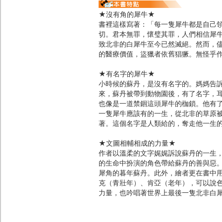
★沒有角的犀牛★
書裡這樣寫著：「每一隻犀牛都是自己
切。君本無罪，懷璧其罪，人們相信犀
致北非的白犀牛至今已然滅絕。然而，
的醫療價值，盜獵者依舊猖獗。無怪乎
★有名字的犀牛★
小時候的蘇丹，是沒有名字的。媽媽告
來，蘇丹被帶到動物園後，有了名字，
也像是一道禁錮這頭犀牛的枷鎖。他有
一隻犀牛應該有的一生，從北非的草原
著。這個名字是人類給的，奪走他一生
★文圖相輔相成的力量★
作者以溫柔的文字娓娓訴說蘇丹的一生
的生命中扮演的角色帶給蘇丹的善與惡
犀角的暮年蘇丹。此外，繪者更在書中
克（青壯年）、肯亞（老年），可以說
力量，也吟唱著世界上最後一隻北非白