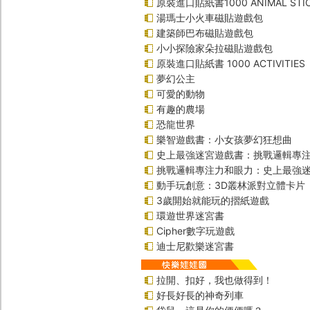
原裝進口貼紙書1000 ANIMAL STIC
湯瑪士小火車磁貼遊戲包
建築師巴布磁貼遊戲包
小小探險家朵拉磁貼遊戲包
原裝進口貼紙書 1000 ACTIVITIES
夢幻公主
可愛的動物
有趣的農場
恐龍世界
樂智遊戲書：小女孩夢幻狂想曲
史上最強迷宮遊戲書：挑戰邏輯專
挑戰邏輯專注力和眼力：史上最強迷
動手玩創意：3D叢林派對立體卡片
3歲開始就能玩的摺紙遊戲
環遊世界迷宮書
Cipher數字玩遊戲
迪士尼歡樂迷宮書
拉開、扣好，我也做得到！
好長好長的神奇列車