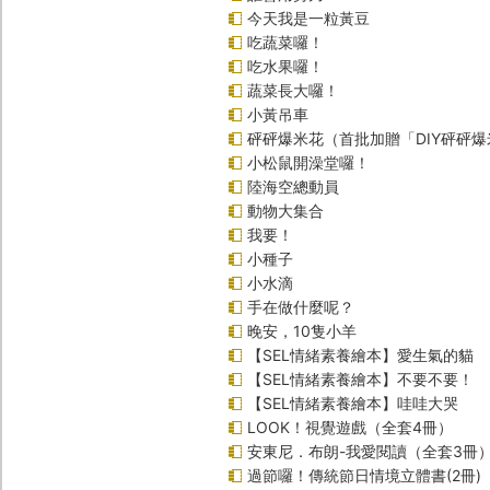
今天我是一粒黃豆
吃蔬菜囉！
吃水果囉！
蔬菜長大囉！
小黃吊車
砰砰爆米花（首批加贈「DIY砰砰
小松鼠開澡堂囉！
陸海空總動員
動物大集合
我要！
小種子
小水滴
手在做什麼呢？
晚安，10隻小羊
【SEL情緒素養繪本】愛生氣的貓
【SEL情緒素養繪本】不要不要！
【SEL情緒素養繪本】哇哇大哭
LOOK！視覺遊戲（全套4冊）
安東尼．布朗-我愛閱讀（全套3冊
過節囉！傳統節日情境立體書(2冊)