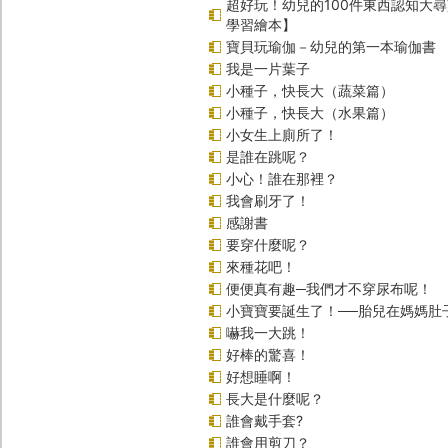
超好玩！幼兒的100件東西認知大
學習繪本】
寶貝玩瑜伽－幼兒的第一本瑜伽書
我是一片葉子
小種子，快長大（蔬菜篇）
小種子，快長大（水果篇）
小女生上廁所了！
是誰在跳呢？
小心！誰在那裡？
我會刷牙了！
感謝書
要穿什麼呢？
來種花吧！
便便真有趣─我們才不穿尿布呢！
小寶寶要誕生了！──胎兒在媽媽肚
嚇我一大跳！
好棒的驚喜！
好想睡啊！
長大是什麼呢？
誰會戴手套?
誰會用剪刀？