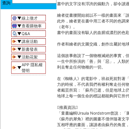
書中的文字沒有浮誇的煽動力，卻令讀
繪者從書腰開始就以不一樣的畫面來「
▼
線上徵才
此外，繪者更在書中用三者不同的色調
▼
查看購物車
（老年）。
書中的畫面沒有駭人的血腥或濃烈的色
▼
Q&A
▼
講座活動
作者和繪者的文圖交織，創作出屬於地球
▼
新書發表
這個故事敘說了一個物種滅絕的事實，
▼
活動花絮
一生中所扮演的「善」與「惡」。人類
APP 隱私權
利去奪走任何物種的一切。
▼
聲明
在《蜘蛛人》的電影中，班叔死前對著
力的時候，不代表我們有權利奪走任何
者戴芸所寫：「蘇丹已逝，但是地球上
地球上每一個生命的標誌都能夠與它所
推薦資訊
「童書編輯Ursula Nordstro
《蘇丹的犀角》裡的圖畫不僅伴隨著文
互相呼應的畫面，讓讀者由蘇丹的角度