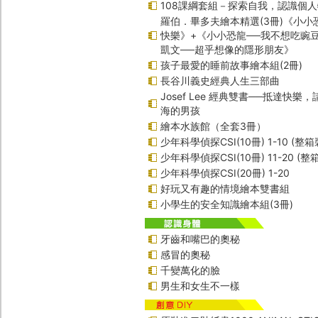
108課綱套組－探索自我，認識個
羅伯．畢多夫繪本精選(3冊)《小小
快樂》+《小小恐龍──我不想吃豌
凱文──超乎想像的隱形朋友》
孩子最愛的睡前故事繪本組(2冊)
長谷川義史經典人生三部曲
Josef Lee 經典雙書──抵達快樂
海的男孩
繪本水族館（全套3冊）
少年科學偵探CSI(10冊) 1-10 (整箱
少年科學偵探CSI(10冊) 11-20 (整
少年科學偵探CSI(20冊) 1-20
好玩又有趣的情境繪本雙書組
小學生的安全知識繪本組(3冊)
牙齒和嘴巴的奧秘
感冒的奧秘
千變萬化的臉
男生和女生不一樣