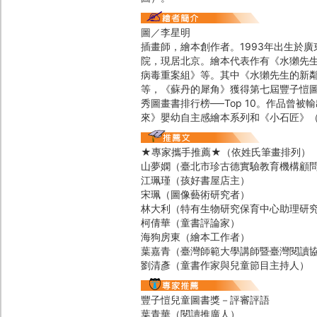
圖／李星明
插畫師，繪本創作者。1993年出生於
院，現居北京。繪本代表作有《水獺先生
病毒重案組》等。其中《水獺先生的新鄰
等，《蘇丹的犀角》獲得第七屆豐子愷圖
秀圖畫書排行榜──Top 10。作品曾
來》嬰幼自主感繪本系列和《小石匠》
★專家攜手推薦★（依姓氏筆畫排列）
山夢嫻（臺北市珍古德實驗教育機構顧
江珮瑾（孩好書屋店主）
宋珮（圖像藝術研究者）
林大利（特有生物研究保育中心助理研
柯倩華（童書評論家）
海狗房東（繪本工作者）
葉嘉青（臺灣師範大學講師暨臺灣閱讀
劉清彥（童書作家與兒童節目主持人）
豐子愷兒童圖書獎－評審評語
葉青華（閱讀推廣人）