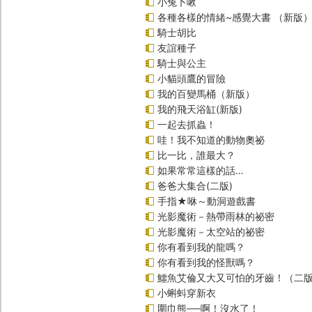
小兔卜啾
各種各樣的情緒~感覺大書 （新版
騎士胡比
友誼種子
騎士與公主
小貓頭鷹的冒險
我的百變馬桶（新版）
我的飛天浴缸(新版)
一起去抓蟲！
哇！我不知道的動物奧祕
比一比，誰最大？
如果常常這樣的話…
爸爸大集合(二版)
手指★咻～動洞遊戲書
光影魔術－熱帶雨林的祕密
光影魔術－太空站的祕密
你有看到我的龍嗎？
你有看到我的怪獸嗎？
鱷魚艾倫又大又可怕的牙齒！（二
小蝌蚪穿新衣
圍巾熊──啊！沒水了！