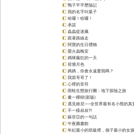
鴨子平平歷險記
我的名字叫葉子
哈囉！哈囉！
承諾
蟲蟲捉迷藏
跟著路線走
阿寶的生日禮物
螢火蟲晚安
媽咪瘋狂的一天
荷塘月色
媽媽，你會永遠愛我嗎？
我當哥哥了！
心裡的音符
雨蛙生態旅行團：地下探險之旅
畫一棵樹(新版)
遇見維尼──全世界最有名小熊的真
不一樣叔叔?!
蘇菲亞的一句話
午夜圖書館
年紀最小的班級裡，個子最小的女孩