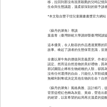
移，拉回到那沒有戕害殺戮的兒時記憶
生命與生態議題，溫柔卻深刻的留予讀者
*本文取自豐子愷兒童圖畫書獎官方網站
《蘇丹的犀角》導讀
葉嘉青（臺灣師範大學講師暨臺灣閱讀
這本優美，令人動容的作品透過實際的
故事。喚起了讀者的生態保育意識，並
全書以犀牛角的價值與意義貫穿。作者
認定。然而這自然造物的美好禮物，因
群試圖阻止稀有生物絕種的人類，卻因
沒有任何選擇的自由，只能任人宰割或
無權利剝奪或決定其他生物的生命？自
《蘇丹的犀角》風格典雅、設計精巧，
背景從橙紅色轉為灰藍、黃綠，營造出
的絕望，以富希望的結局再次溫柔的提