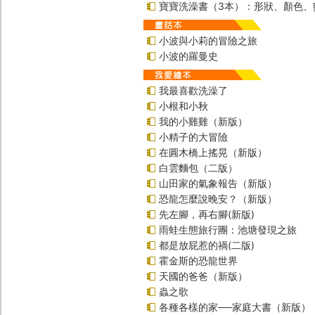
寶寶洗澡書（3本）：形狀、顏色、
小波與小莉的冒險之旅
小波的羅曼史
我最喜歡洗澡了
小根和小秋
我的小雞雞（新版）
小精子的大冒險
在圓木橋上搖晃（新版）
白雲麵包（二版）
山田家的氣象報告（新版）
恐龍怎麼說晚安？（新版）
先左腳，再右腳(新版)
雨蛙生態旅行團：池塘發現之旅
都是放屁惹的禍(二版)
霍金斯的恐龍世界
天國的爸爸（新版）
蟲之歌
各種各樣的家──家庭大書（新版）