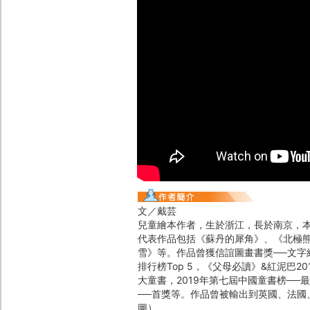
文／戴芸
兒童繪本作者，生於浙江，長於南京，
代表作品包括《蘇丹的犀角》、《北極
雪》等。作品曾獲信誼圖畫書獎──文字
排行榜Top 5，《父母必讀》&紅泥巴20
大童書，2019年第七屆中國童書榜─
──首獎等。作品曾被輸出到英國、法國
圖）。