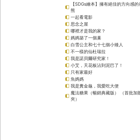
【SDGs繪本】擁有絕佳的方向感
熊
一起看電影
思念之屋
哪裡才是我的家？
媽媽築了一個巢
白雪公主和七十七個小矮人
不一樣的仙杜瑞拉
我是諾貝爾研究家！
小艾，天花板沾到泥巴了！
只有家最好
魚媽媽
我是糞金龜，我愛吃大便
魔法糖果（暢銷典藏版） （首批加
夾）