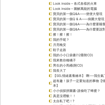
Look inside – 各式各樣的火車
Look inside – 圖解萬能的電腦
寶貝的第一個Q&A――便便大發現
寶貝的第一個Q & A――病菌大發現
寶貝的第一個Q&A——為什麼要睡
寶貝的第一個Q&A――為什麼要說
擦！擦！擦！
我的手呢？
月亮晚安
鞋子走路
我的小小口袋書(12冊附CD)
我來教你種橘子
男生的小馬桶(附CD)
我長大了
【SEL情緒素養繪本】 啊──我生氣
超有趣！孩子一定要知道的事物【
本】
小小偵探拼圖書-誰偷吃了蜂蜜？
真是沒禮貌！！
太自私了吧！?