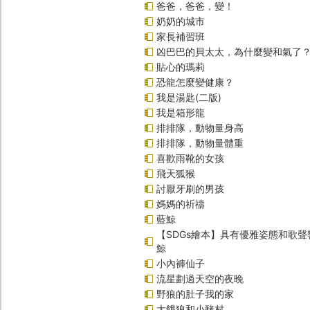
爸爸，爸爸，變！
奶奶的城市
家長補習班
凶巴巴的貝太太，為什麼變和氣了
貼心的瑪莉
恐龍怎麼變健康？
我是湯匙(二版)
我是箱形龍
排排隊，動物量身高
排排隊，動物量體重
喜歡雨靴的女孩
飛天狐猴
討厭牙刷的男孩
媽媽的祈禱
藍鯨
【SDGs繪本】具有優雅姿態和歌
鯨
小內褲仙子
流星劃過天空的夜晚
野狼的肚子我的家
大餓狼和小豬村