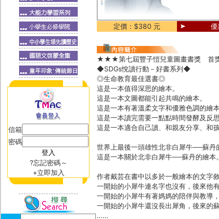
定價：$380 元
優
★★★第七屆豐子愷兒童圖畫書獎 首
◆SDGs悅讀行動－好書系列◆
◎生命教育最佳選書◎
這是一本值得深思的繪本。
這是一本文圖都能引起共鳴的繪本。
這是一本有著溫柔文字和優雅色調的繪
這是一本讀完需要一點點時間發酵及反
這是一本適合自己讀、和親友分享、和孩
信箱
密碼
世界上最後一頭雄性北非白犀牛──蘇丹
這是一本關於北非白犀牛──蘇丹的繪本
?忘記密碼～
+立即加入
作者戴芸在書中以多於一般繪本的文字
一開始的小犀牛連名字也沒有，後來他
一開始的小犀牛有著媽媽的陪伴與教導
一開始的小犀牛還沒長出犀角，後來的
……