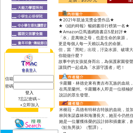
★2021年凱迪克獎金獎作品★
★《紐約時報》暢銷書排行榜第一名★
★Amazon亞馬遜網路書店5星好評★
「水」是萬物之母，也是生命的泉源，
更是每個人每一天賴以為生的命脈。
但，當「黑蛇」出現，汙染水源、破壞
你能做什麼？
故事中的女孩挺身而出，為保護家園發
讓我們一起成為「水源守護者」吧！
信箱
卡蘿爾・林德史東有奧吉布瓦族的血統
密碼
在馬里蘭州。卡蘿爾本人即是一位積極
說話的眾生發聲。
?忘記密碼～
+立即加入
米榭菈・高德有特林吉特族的血統，並
林與朱諾森林和海灘長大，她至今仍然
她是一位屢獲殊榮的設計師和插畫家，創
《鮭魚男孩》（暫譯）。