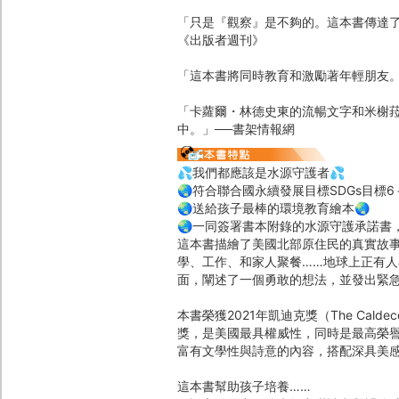
「只是『觀察』是不夠的。這本書傳達了
《出版者週刊》
「這本書將同時教育和激勵著年輕朋友。
「卡蘿爾・林德史東的流暢文字和米榭
中。」──書架情報網
💦我們都應該是水源守護者💦
🌏符合聯合國永續發展目標SDGs目標6＋
🌏送給孩子最棒的環境教育繪本🌏
🌏一同簽署書本附錄的水源守護承諾書
這本書描繪了美國北部原住民的真實故
學、工作、和家人聚餐……地球上正有
面，闡述了一個勇敢的想法，並發出緊
本書榮獲2021年凱迪克獎（The Cal
獎，是美國最具權威性，同時是最高榮
富有文學性與詩意的內容，搭配深具美
這本書幫助孩子培養……