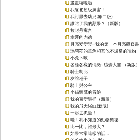
畫畫嚕啦啦
我爸爸超級厲害！
我討厭去幼兒園(二版)
誰吃了我的蘋果？（新版）
拉封丹寓言
幸運的內德
月亮變變變─我的第一本月亮觀察書
瑪莉莎的章魚和其他不適當的寵物
小兔卜啾
各種各樣的情緒~感覺大書 （新版）
騎士胡比
友誼種子
騎士與公主
小貓頭鷹的冒險
我的百變馬桶（新版）
我的飛天浴缸(新版)
一起去抓蟲！
哇！我不知道的動物奧祕
比一比，誰最大？
如果常常這樣的話…