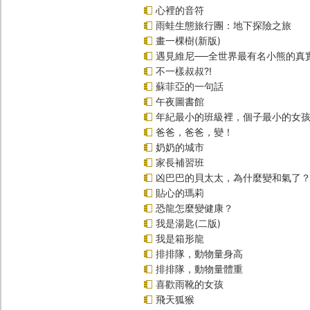
心裡的音符
雨蛙生態旅行團：地下探險之旅
畫一棵樹(新版)
遇見維尼──全世界最有名小熊的真
不一樣叔叔?!
蘇菲亞的一句話
午夜圖書館
年紀最小的班級裡，個子最小的女孩(
爸爸，爸爸，變！
奶奶的城市
家長補習班
凶巴巴的貝太太，為什麼變和氣了
貼心的瑪莉
恐龍怎麼變健康？
我是湯匙(二版)
我是箱形龍
排排隊，動物量身高
排排隊，動物量體重
喜歡雨靴的女孩
飛天狐猴