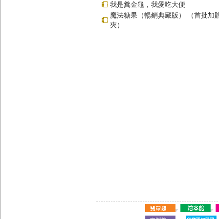
我是糞金龜，我愛吃大便
魔法糖果（暢銷典藏版） （首批加
夾）