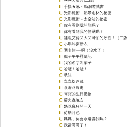
爸爸大集合(二版)
手指★咻～動洞遊戲書
光影魔術－熱帶雨林的祕密
光影魔術－太空站的祕密
你有看到我的龍嗎？
你有看到我的怪獸嗎？
鱷魚艾倫又大又可怕的牙齒！（二
小蝌蚪穿新衣
圍巾熊──啊！沒水了！
鴨子平平歷險記
我的名字叫葉子
哈囉！哈囉！
承諾
蟲蟲捉迷藏
跟著路線走
阿寶的生日禮物
螢火蟲晚安
媽咪瘋狂的一天
荷塘月色
媽媽，你會永遠愛我嗎？
我當哥哥了！