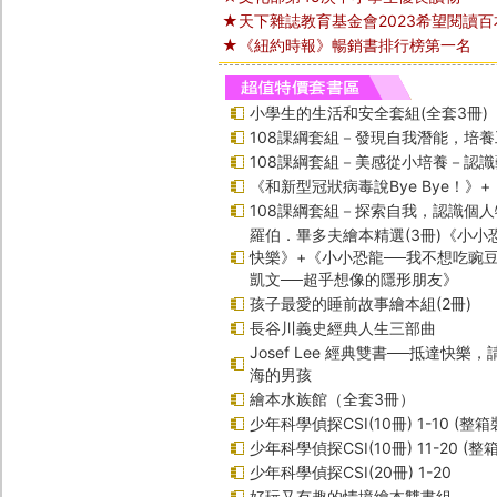
★天下雜誌教育基金會2023希望閱讀百
★《紐約時報》暢銷書排行榜第一名
小學生的生活和安全套組(全套3冊)
108課綱套組－發現自我潛能，培
108課綱套組－美感從小培養－認
《和新型冠狀病毒說Bye Bye！》
108課綱套組－探索自我，認識個人
羅伯．畢多夫繪本精選(3冊)《小小
快樂》+《小小恐龍──我不想吃豌
凱文──超乎想像的隱形朋友》
孩子最愛的睡前故事繪本組(2冊)
長谷川義史經典人生三部曲
Josef Lee 經典雙書──抵達快樂
海的男孩
繪本水族館（全套3冊）
少年科學偵探CSI(10冊) 1-10 (整箱
少年科學偵探CSI(10冊) 11-20 (整
少年科學偵探CSI(20冊) 1-20
好玩又有趣的情境繪本雙書組