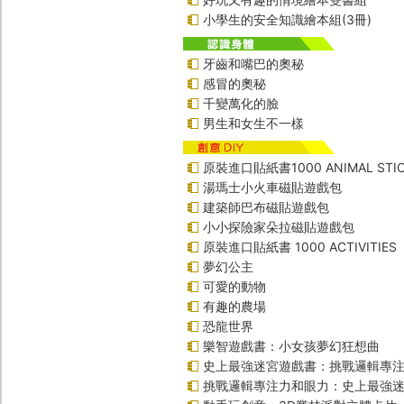
小學生的安全知識繪本組(3冊)
牙齒和嘴巴的奧秘
感冒的奧秘
千變萬化的臉
男生和女生不一樣
原裝進口貼紙書1000 ANIMAL STIC
湯瑪士小火車磁貼遊戲包
建築師巴布磁貼遊戲包
小小探險家朵拉磁貼遊戲包
原裝進口貼紙書 1000 ACTIVITIES
夢幻公主
可愛的動物
有趣的農場
恐龍世界
樂智遊戲書：小女孩夢幻狂想曲
史上最強迷宮遊戲書：挑戰邏輯專
挑戰邏輯專注力和眼力：史上最強迷