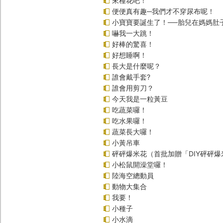
來種花吧！
便便真有趣─我們才不穿尿布呢！
小寶寶要誕生了！──胎兒在媽媽肚
嚇我一大跳！
好棒的驚喜！
好想睡啊！
長大是什麼呢？
誰會戴手套?
誰會用剪刀？
今天我是一粒黃豆
吃蔬菜囉！
吃水果囉！
蔬菜長大囉！
小黃吊車
砰砰爆米花（首批加贈「DIY砰砰
小松鼠開澡堂囉！
陸海空總動員
動物大集合
我要！
小種子
小水滴