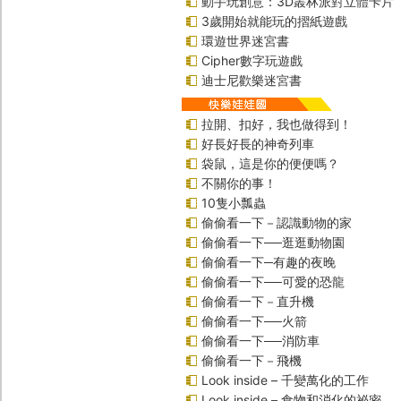
動手玩創意：3D叢林派對立體卡片
3歲開始就能玩的摺紙遊戲
環遊世界迷宮書
Cipher數字玩遊戲
迪士尼歡樂迷宮書
拉開、扣好，我也做得到！
好長好長的神奇列車
袋鼠，這是你的便便嗎？
不關你的事！
10隻小瓢蟲
偷偷看一下－認識動物的家
偷偷看一下──逛逛動物園
偷偷看一下─有趣的夜晚
偷偷看一下──可愛的恐龍
偷偷看一下－直升機
偷偷看一下──火箭
偷偷看一下──消防車
偷偷看一下－飛機
Look inside – 千變萬化的工作
Look inside – 食物和消化的祕密