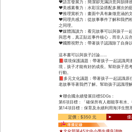
♥語言發展力：簡潔卻充滿詩意與韻律
♥美感素養力：水彩渲染搭配多層次的
♥推理賞析力：畫面中具有象徵意涵的
♥同理共感力：從故事事件了解和我們
之同理。
♥媒體識讀力：看完故事可以與孩子一
與思考，真正貼近事件核心，而非人云
♥國際視野力：帶著孩子認識除了自身
這本書可以與孩子討論……
📕環境保護議題：帶著孩子一起認識周
境，孩子才能有好的成長。幫助孩子思
行動。
📕多元文化議題：帶著孩子一起認識原
老故事等著我們了解。幫助孩子認識理
★聯合國永續發展目標SDGs：
第6項目標：「確保所有人都能享有水、
第14項目標：保育及永續利用海洋生態
定價：$350 元
優
★文化部第45次中小學生優良讀物