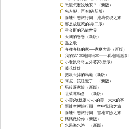
恐龍怎麼說晚安？（新版）
先左腳，再右腳(新版)
雨蛙生態旅行團：池塘發現之旅
都是放屁惹的禍(二版)
霍金斯的恐龍世界
天國的爸爸（新版）
蟲之歌
各種各樣的家──家庭大書（新版）
我的第1本地圖繪本――看地圖認識
小老鼠奇奇去外婆家(新版)
菊花娃娃
把殼丟掉的烏龜（新版）
阿尼，該睡覺了！（新版）
馬鈴薯家族（新版）
蔬菜運動會！（新版）
小雲朵(新版)小小的雲，大大的事
雨蛙生態旅行團：空中驚險之旅
雨蛙生態旅行團：雪地冒險之旅
媽媽做給你（新版）
水果海水浴！（新版）