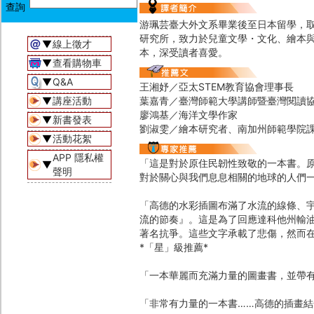
游珮芸臺大外文系畢業後至日本留學，
研究所，致力於兒童文學・文化、繪本
▼
線上徵才
本，深受讀者喜愛。
▼
查看購物車
▼
Q&A
王湘妤／亞太STEM教育協會理事長
▼
講座活動
葉嘉青／臺灣師範大學講師暨臺灣閱讀
廖鴻基／海洋文學作家
▼
新書發表
劉淑雯／繪本研究者、南加州師範學院
▼
活動花絮
APP 隱私權
「這是對於原住民韌性致敬的一本書。
▼
聲明
對於關心與我們息息相關的地球的人們一
「高德的水彩插圖布滿了水流的線條、
流的節奏』。這是為了回應達科他州輸
著名抗爭。這些文字承載了悲傷，然而在
*「星」級推薦*
「一本華麗而充滿力量的圖畫書，並帶有
「非常有力量的一本書……高德的插畫結