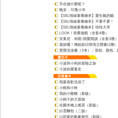
手在做什麼呢？
晚安，10隻小羊
【SEL情緒素養繪本】愛生氣的貓
【SEL情緒素養繪本】不要不要！
【SEL情緒素養繪本】哇哇大哭
LOOK！視覺遊戲（全套4冊）
安東尼．布朗-我愛閱讀（全套3冊
過節囉！傳統節日情境立體書(2冊)
寶寶洗澡書（3本）：形狀、顏色、
小波與小莉的冒險之旅
小波的羅曼史
我最喜歡洗澡了
小根和小秋
我的小雞雞（新版）
小精子的大冒險
在圓木橋上搖晃（新版）
白雲麵包（二版）
山田家的氣象報告（新版）