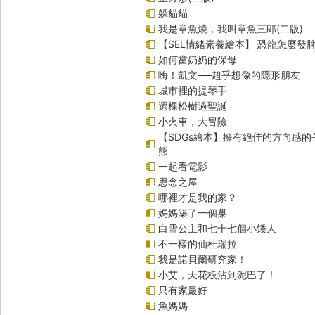
躲貓貓
我是章魚燒，我叫章魚三郎(二版)
【SEL情緒素養繪本】 恐龍怎麼發脾
如何當奶奶的保母
嗨！凱文──超乎想像的隱形朋友
城市裡的提琴手
選棵松樹過聖誕
小火車，大冒險
【SDGs繪本】擁有絕佳的方向感
熊
一起看電影
思念之屋
哪裡才是我的家？
媽媽築了一個巢
白雪公主和七十七個小矮人
不一樣的仙杜瑞拉
我是諾貝爾研究家！
小艾，天花板沾到泥巴了！
只有家最好
魚媽媽