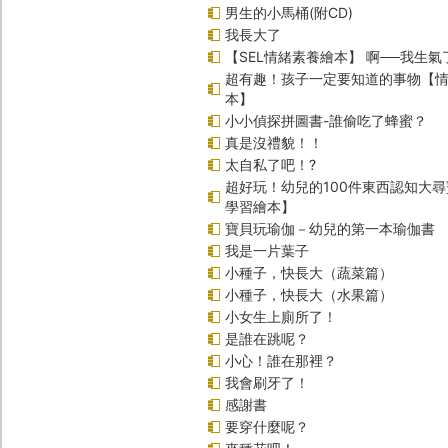
男生的小馬桶(附CD)
我長大了
【SEL情緒素養繪本】 啊──我生氣
超有趣！孩子一定要知道的事物【
本】
小小偵探拼圖書-誰偷吃了蜂蜜？
真是沒禮貌！！
太自私了吧！?
超好玩！幼兒的100件東西認知大
學習繪本】
寶貝玩瑜伽－幼兒的第一本瑜伽書
我是一片葉子
小種子，快長大（蔬菜篇）
小種子，快長大（水果篇）
小女生上廁所了！
是誰在跳呢？
小心！誰在那裡？
我會刷牙了！
感謝書
要穿什麼呢？