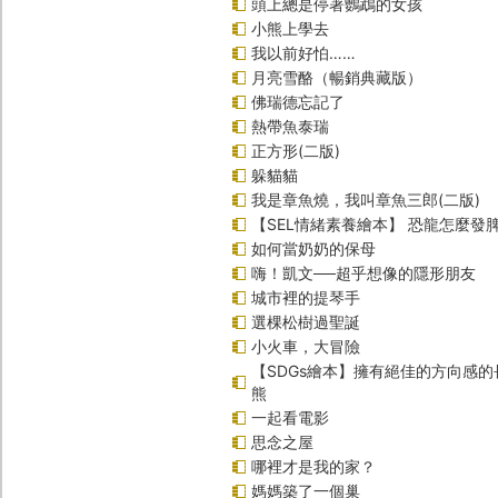
頭上總是停著鸚鵡的女孩
小熊上學去
我以前好怕……
月亮雪酪（暢銷典藏版）
佛瑞德忘記了
熱帶魚泰瑞
正方形(二版)
躲貓貓
我是章魚燒，我叫章魚三郎(二版)
【SEL情緒素養繪本】 恐龍怎麼發脾
如何當奶奶的保母
嗨！凱文──超乎想像的隱形朋友
城市裡的提琴手
選棵松樹過聖誕
小火車，大冒險
【SDGs繪本】擁有絕佳的方向感
熊
一起看電影
思念之屋
哪裡才是我的家？
媽媽築了一個巢