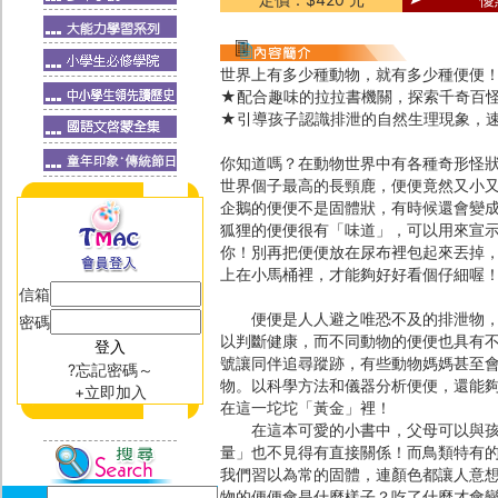
世界上有多少種動物，就有多少種便便
★配合趣味的拉拉書機關，探索千奇百
★引導孩子認識排泄的自然生理現象，
你知道嗎？在動物世界中有各種奇形怪
世界個子最高的長頸鹿，便便竟然又小
企鵝的便便不是固體狀，有時候還會變
狐狸的便便很有「味道」，可以用來宣示
你！別再把便便放在尿布裡包起來丟掉
上在小馬桶裡，才能夠好好看個仔細喔
信箱
便便是人人避之唯恐不及的排泄物，臭
密碼
以判斷健康，而不同動物的便便也具有
號讓同伴追尋蹤跡，有些動物媽媽甚至
?忘記密碼～
物。以科學方法和儀器分析便便，還能
+立即加入
在這一坨坨「黃金」裡！
在這本可愛的小書中，父母可以與孩子
量」也不見得有直接關係！而鳥類特有
我們習以為常的固體，連顏色都讓人意
物的便便會是什麼樣子？吃了什麼才會