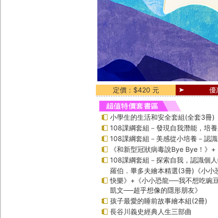
定價：$420 元
優
小學生的生活和安全套組(全套3冊)
108課綱套組－發現自我潛能，培
108課綱套組－美感從小培養－認
《和新型冠狀病毒說Bye Bye！》
108課綱套組－探索自我，認識個
羅伯．畢多夫繪本精選(3冊)《小小
快樂》+《小小恐龍──我不想吃豌
凱文──超乎想像的隱形朋友》
孩子最愛的睡前故事繪本組(2冊)
長谷川義史經典人生三部曲