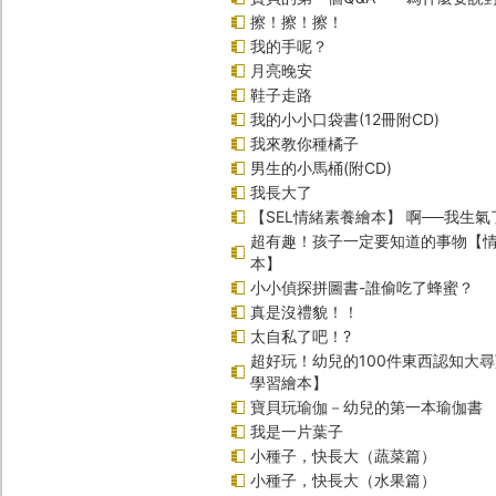
擦！擦！擦！
我的手呢？
月亮晚安
鞋子走路
我的小小口袋書(12冊附CD)
我來教你種橘子
男生的小馬桶(附CD)
我長大了
【SEL情緒素養繪本】 啊──我生氣
超有趣！孩子一定要知道的事物【
本】
小小偵探拼圖書-誰偷吃了蜂蜜？
真是沒禮貌！！
太自私了吧！?
超好玩！幼兒的100件東西認知大
學習繪本】
寶貝玩瑜伽－幼兒的第一本瑜伽書
我是一片葉子
小種子，快長大（蔬菜篇）
小種子，快長大（水果篇）