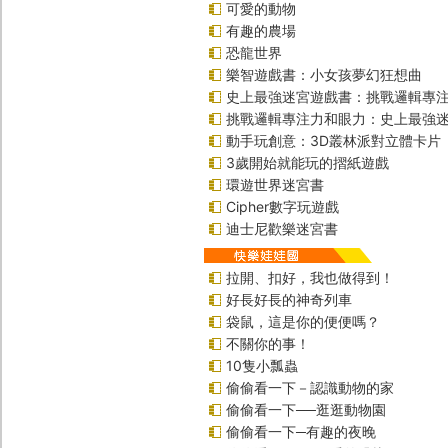
可愛的動物
有趣的農場
恐龍世界
樂智遊戲書：小女孩夢幻狂想曲
史上最強迷宮遊戲書：挑戰邏輯專
挑戰邏輯專注力和眼力：史上最強迷
動手玩創意：3D叢林派對立體卡片
3歲開始就能玩的摺紙遊戲
環遊世界迷宮書
Cipher數字玩遊戲
迪士尼歡樂迷宮書
拉開、扣好，我也做得到！
好長好長的神奇列車
袋鼠，這是你的便便嗎？
不關你的事！
10隻小瓢蟲
偷偷看一下－認識動物的家
偷偷看一下──逛逛動物園
偷偷看一下─有趣的夜晚