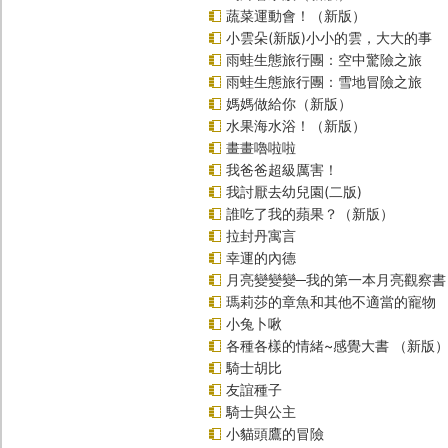
蔬菜運動會！（新版）
小雲朵(新版)小小的雲，大大的事
雨蛙生態旅行團：空中驚險之旅
雨蛙生態旅行團：雪地冒險之旅
媽媽做給你（新版）
水果海水浴！（新版）
畫畫嚕啦啦
我爸爸超級厲害！
我討厭去幼兒園(二版)
誰吃了我的蘋果？（新版）
拉封丹寓言
幸運的內德
月亮變變變─我的第一本月亮觀察書
瑪莉莎的章魚和其他不適當的寵物
小兔卜啾
各種各樣的情緒~感覺大書 （新版
騎士胡比
友誼種子
騎士與公主
小貓頭鷹的冒險