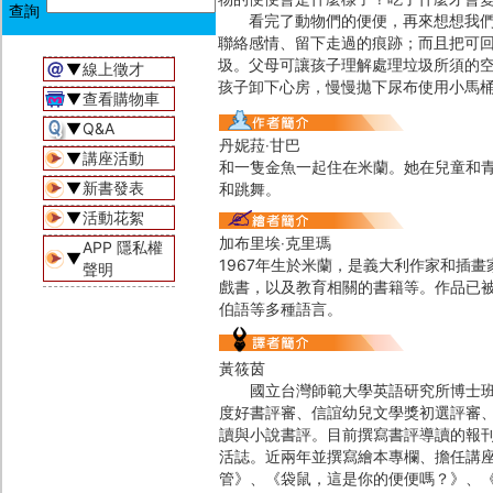
看完了動物們的便便，再來想想我們自
聯絡感情、留下走過的痕跡；而且把可
圾。父母可讓孩子理解處理垃圾所須的
▼
線上徵才
孩子卸下心房，慢慢拋下尿布使用小馬
▼
查看購物車
▼
Q&A
丹妮菈‧甘巴
▼
講座活動
和一隻金魚一起住在米蘭。她在兒童和青
▼
新書發表
和跳舞。
▼
活動花絮
加布里埃‧克里瑪
APP 隱私權
▼
1967年生於米蘭，是義大利作家和插
聲明
戲書，以及教育相關的書籍等。作品已
伯語等多種語言。
黃筱茵
國立台灣師範大學英語研究所博士班〈
度好書評審、信誼幼兒文學獎初選評審
讀與小說書評。目前撰寫書評導讀的報刊
活誌。近兩年並撰寫繪本專欄、擔任講
管》、《袋鼠，這是你的便便嗎？》、