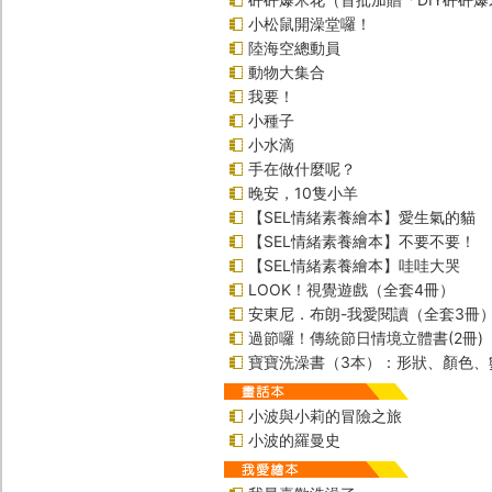
小松鼠開澡堂囉！
陸海空總動員
動物大集合
我要！
小種子
小水滴
手在做什麼呢？
晚安，10隻小羊
【SEL情緒素養繪本】愛生氣的貓
【SEL情緒素養繪本】不要不要！
【SEL情緒素養繪本】哇哇大哭
LOOK！視覺遊戲（全套4冊）
安東尼．布朗-我愛閱讀（全套3冊
過節囉！傳統節日情境立體書(2冊)
寶寶洗澡書（3本）：形狀、顏色、
小波與小莉的冒險之旅
小波的羅曼史