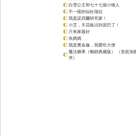
白雪公主和七十七個小矮人
不一樣的仙杜瑞拉
我是諾貝爾研究家！
小艾，天花板沾到泥巴了！
只有家最好
魚媽媽
我是糞金龜，我愛吃大便
魔法糖果（暢銷典藏版） （首批加
夾）