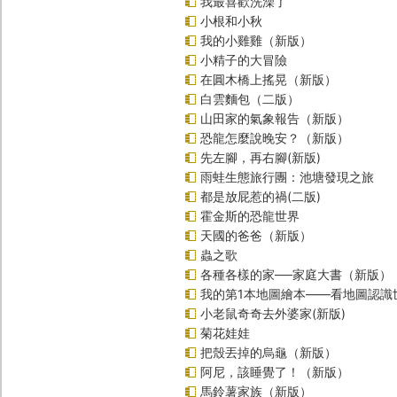
我最喜歡洗澡了
小根和小秋
我的小雞雞（新版）
小精子的大冒險
在圓木橋上搖晃（新版）
白雲麵包（二版）
山田家的氣象報告（新版）
恐龍怎麼說晚安？（新版）
先左腳，再右腳(新版)
雨蛙生態旅行團：池塘發現之旅
都是放屁惹的禍(二版)
霍金斯的恐龍世界
天國的爸爸（新版）
蟲之歌
各種各樣的家──家庭大書（新版）
我的第1本地圖繪本――看地圖認識
小老鼠奇奇去外婆家(新版)
菊花娃娃
把殼丟掉的烏龜（新版）
阿尼，該睡覺了！（新版）
馬鈴薯家族（新版）