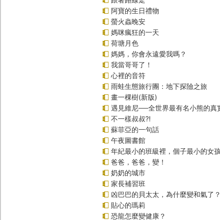
阿寶的生日禮物
螢火蟲晚安
媽咪瘋狂的一天
荷塘月色
媽媽，你會永遠愛我嗎？
我當哥哥了！
心裡的音符
雨蛙生態旅行團：地下探險之旅
畫一棵樹(新版)
遇見維尼──全世界最有名小熊的真
不一樣叔叔?!
蘇菲亞的一句話
午夜圖書館
年紀最小的班級裡，個子最小的女孩
爸爸，爸爸，變！
奶奶的城市
家長補習班
凶巴巴的貝太太，為什麼變和氣了
貼心的瑪莉
恐龍怎麼變健康？