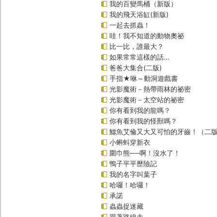
我的百變馬桶（新版）
我的飛天浴缸(新版)
一起去抓蟲！
哇！我不知道的動物奧祕
比一比，誰最大？
如果常常這樣的話…
爸爸大集合(二版)
手指★咻～動洞遊戲書
光影魔術－熱帶雨林的祕密
光影魔術－太空站的祕密
你有看到我的龍嗎？
你有看到我的怪獸嗎？
鱷魚艾倫又大又可怕的牙齒！（二
小蝌蚪穿新衣
圍巾熊──啊！沒水了！
鴨子平平歷險記
我的名字叫葉子
哈囉！哈囉！
承諾
蟲蟲捉迷藏
跟著路線走