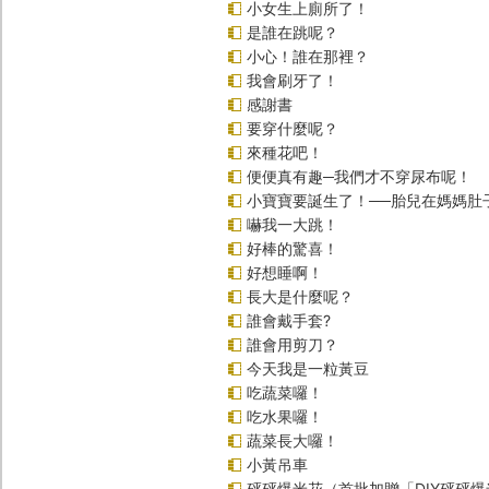
小女生上廁所了！
是誰在跳呢？
小心！誰在那裡？
我會刷牙了！
感謝書
要穿什麼呢？
來種花吧！
便便真有趣─我們才不穿尿布呢！
小寶寶要誕生了！──胎兒在媽媽肚
嚇我一大跳！
好棒的驚喜！
好想睡啊！
長大是什麼呢？
誰會戴手套?
誰會用剪刀？
今天我是一粒黃豆
吃蔬菜囉！
吃水果囉！
蔬菜長大囉！
小黃吊車
砰砰爆米花（首批加贈「DIY砰砰