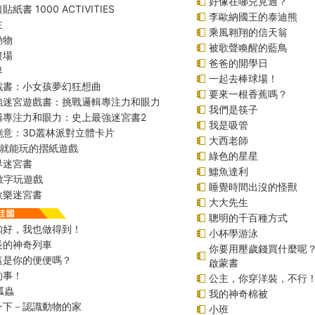
好像在哪兒見過？
紙書 1000 ACTIVITIES
李歐納國王的泰迪熊
主
乘風翱翔的信天翁
動物
被歌聲喚醒的藍鳥
農場
爸爸的開學日
界
一起去棒球場！
戲書：小女孩夢幻狂想曲
要來一根香蕉嗎？
強迷宮遊戲書：挑戰邏輯專注力和眼力
我們是筷子
輯專注力和眼力：史上最強迷宮書2
我是吸管
創意：3D叢林派對立體卡片
大西老師
始就能玩的摺紙遊戲
綠色的星星
界迷宮書
鱷魚達利
r數字玩遊戲
睡覺時間出沒的怪獸
歡樂迷宮書
大大先生
聰明的千百種方式
扣好，我也做得到！
小杯學游泳
長的神奇列車
你要用壓歲錢買什麼呢
這是你的便便嗎？
啟蒙書
的事！
公主，你穿洋裝，不行
瓢蟲
我的神奇棉被
一下－認識動物的家
小班