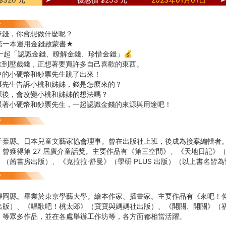
筆錢，你會想做什麼呢？
第一本運用金錢啟蒙書★
一起「認識金錢、瞭解金錢、珍惜金錢」💰
拿到壓歲錢，正想著要買許多自己喜歡的東西。
中的小硬幣和鈔票先生跳了出來！
票先生告訴小桃和姊姊，錢是怎麼來的？
源後，會改變小桃和姊姊的想法嗎？
跟著小硬幣和鈔票先生，一起認識金錢的來源與用途吧！
千葉縣。日本兒童文藝家協會理事。曾在出版社上班，後成為接案編輯者
）曾獲得第 27 屆廣介童話獎。主要作品有《第三空間》、《天地日記》
（茜書房出版）、《克拉拉‧舒曼》（學研 PLUS 出版）（以上書名皆
靜岡縣。畢業於東京學藝大學。繪本作家、插畫家。主要作品有《來吧！
出版）、《唱歌吧！桃太郎》（寶寶與媽媽社出版）、《開關、開關》（
）等眾多作品，並在各處舉辦工作坊等，各方面都相當活躍。