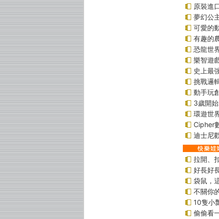
原裝進口貼
夢幻公
可愛的
有趣的
恐龍世
樂智遊
史上最
挑戰邏
動手玩
3歲開
環遊世
Ciphe
迪士尼
拉開、
好長好
袋鼠，
不關你
10隻小
偷偷看