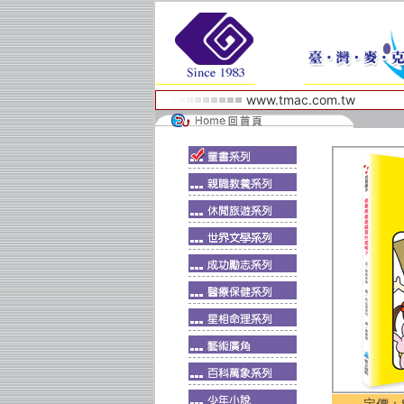
www.tmac.com.tw
定價：$