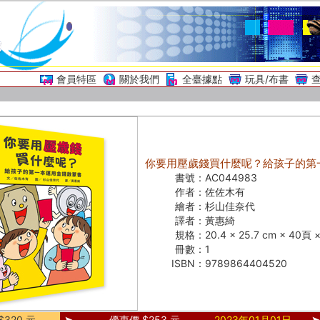
會員特區
關於我們
全臺據點
玩具/布書
你要用壓歲錢買什麼呢？給孩子的第
書號：
AC044983
作者：
佐佐木有
繪者：
杉山佳奈代
譯者：
黃惠綺
規格：
20.4 × 25.7 cm × 40頁
冊數：
1
ISBN：
9789864404520
320 元
優惠價 $253 元
2023年01月01日