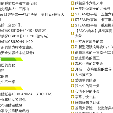
麵包店小六搭火車
的睡前故事繪本組(2冊)
一隻叫做葉子的北極熊
義史經典人生三部曲
STEAM故事屋：五顏六
f Lee 經典雙書──抵達快樂，請叫我+捕捉大
孩
STEAM故事屋：卡丁
族館（全套3冊）
STEAM故事屋：重組
探CSI(10冊) 1-10 (整箱裝)
【SDGs繪本】具有高
大象
探CSI(10冊) 11-20 (整箱裝)
一本沒有故事的書
探CSI(20冊) 1-20
和新型冠狀病毒說Bye B
有趣的情境繪本雙書組
像我這樣的一隻獅子(二
安全知識繪本組(3冊)
禁止黑暗的國王
森林小熊的音樂會
嘴巴的奧秘
月亮──夜晚擁抱的世界
奧秘
大男孩不哭
化的臉
愛德華的眼鏡
女生不一樣
我出生的這一天
心情不好的小金
紙書1000 ANIMAL STICKERS
蒂蒂，快一點！
小火車磁貼遊戲包
好想好想見到你
巴布磁貼遊戲包
基因大冒險──雙胞胎與
險家朵拉磁貼遊戲包