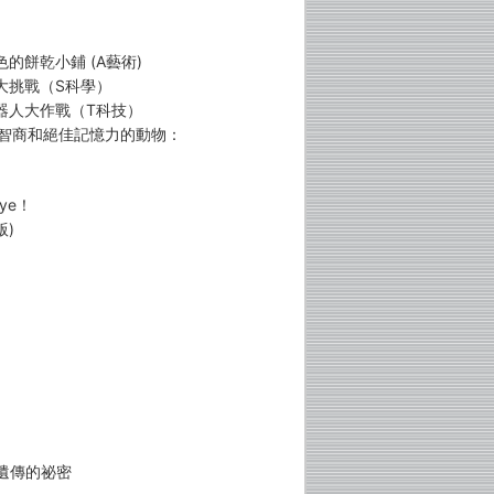
色的餅乾小鋪 (A藝術)
車大挑戰（S科學）
機器人大作戰（T科技）
度智商和絕佳記憶力的動物：
ye！
版)
遺傳的祕密