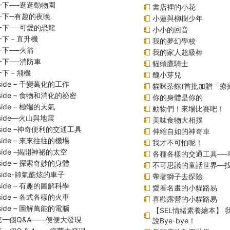
一下──逛逛動物園
書店裡的小花
一下─有趣的夜晚
小蓮與柳樹少年
一下──可愛的恐龍
小小的回音
一下－直升機
我的夢幻學校
一下──火箭
我的家人超級棒
一下──消防車
貓頭鷹騎士
一下－飛機
醜小芽兒
inside – 千變萬化的工作
貓咪茶館(首批加贈「療
inside – 食物和消化的祕密
你的身體是你的
nside – 極端的天氣
動物們！來場比賽吧！
inside—火山與地震
美味食物大相撲
inside –神奇便利的交通工具
伸縮自如的神奇車
inside – 來來往往的機場
我才不可怕呢！
inside –揭開神祕的太空
各種各樣的交通工具──
inside – 探索奇妙的身體
不可思議的童話世界—
inside-帥氣酷炫的車子
帶著獅子去探險
inside – 有趣的圖解科學
愛看名畫的小貓路易
inside – 各式各樣的火車
喜歡露營的小貓路易
inside – 圖解萬能的電腦
【SEL情緒素養繪本】
第一個Q&A――便便大發現
說Bye-bye！