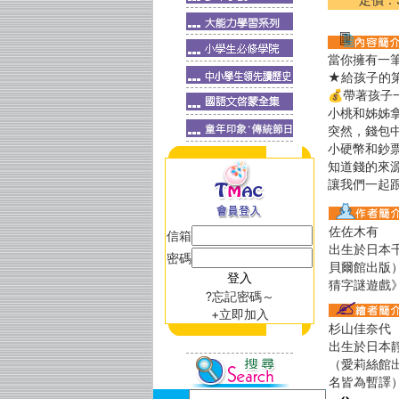
當你擁有一
★給孩子的
💰帶著孩子
小桃和姊姊
突然，錢包
小硬幣和鈔
知道錢的來
讓我們一起
佐佐木有
信箱
出生於日本
密碼
貝爾館出版
猜字謎遊戲》
?忘記密碼～
+立即加入
杉山佳奈代
出生於日本
（愛莉絲館
名皆為暫譯