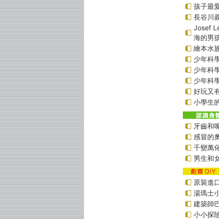
孩子最愛
長谷川
Jose
海的男
繪本水
少年科學偵
少年科學偵
少年科學偵
好玩又
小學生的
牙齒和
感冒的
千變萬
男生和
原裝進口貼
湯瑪士
建築師
小小探