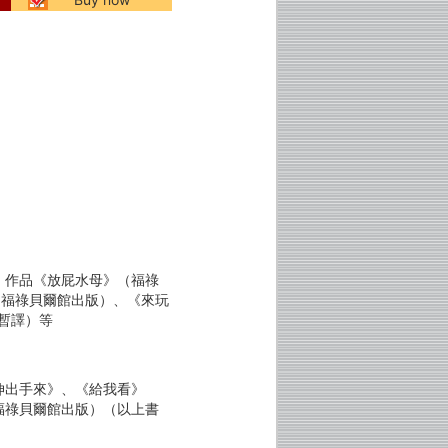
。作品《放屁水母》（福祿
（福祿貝爾館出版）、《來玩
為暫譯）等
伸出手來》、《給我看》
福祿貝爾館出版）（以上書