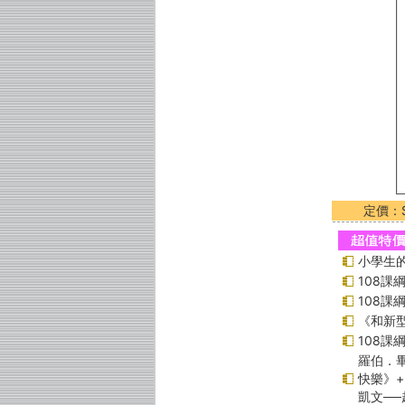
定價：$
小學生的
108
108
《和新型
108
羅伯．畢
快樂》
凱文─