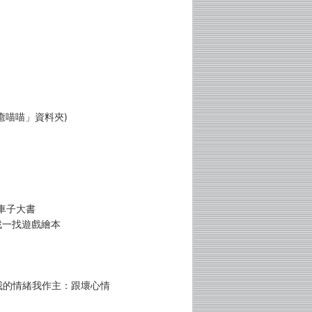
癒喵喵」資料夾)
車子大書
找一找遊戲繪本
 我的情緒我作主：跟壞心情