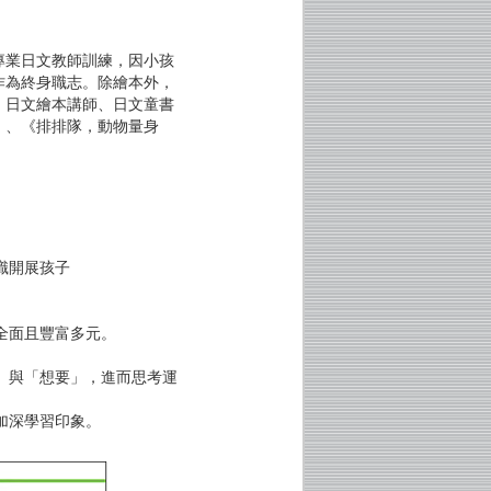
專業日文教師訓練，因小孩
作為終身職志。除繪本外，
、日文繪本講師、日文童書
》、《排排隊，動物量身
識開展孩子
全面且豐富多元。
」與「想要」，進而思考運
加深學習印象。