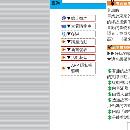
黃惠綺
畢業於東京
▼
線上徵才
的緣故接觸
▼
查看購物車
喜歡的事物
譯者，並成
▼
Q&A
高》、《帶
▼
講座活動
▼
新書發表
▶▶好玩的
▼
活動花絮
♥適合想帶
APP 隱私權
▼
💲有趣的
聲明
的實際行動
💲從動機
💲內容涵
💲由個人
💲透過故
用金錢的方
💲附錄「
💲是能夠