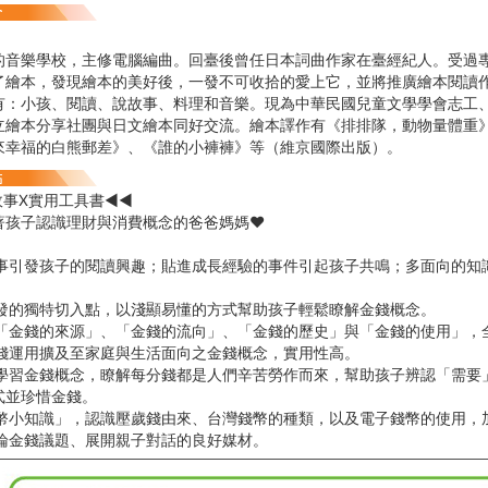
的音樂學校，主修電腦編曲。回臺後曾任日本詞曲作家在臺經紀人。受過
了繪本，發現繪本的美好後，一發不可收拾的愛上它，並將推廣繪本閱讀
有：小孩、閱讀、說故事、料理和音樂。現為中華民國兒童文學學會志工
立繪本分享社團與日文繪本同好交流。繪本譯作有《排排隊，動物量體重
來幸福的白熊郵差》、《誰的小褲褲》等（維京國際出版）。
故事X實用工具書◀◀
著孩子認識理財與消費概念的爸爸媽媽♥
故事引發孩子的閱讀興趣；貼進成長經驗的事件引起孩子共鳴；多面向的知
。
出發的獨特切入點，以淺顯易懂的方式幫助孩子輕鬆瞭解金錢概念。
蓋「金錢的來源」、「金錢的流向」、「金錢的歷史」與「金錢的使用」，
金錢運用擴及至家庭與生活面向之金錢概念，實用性高。
事學習金錢概念，瞭解每分錢都是人們辛苦勞作而來，幫助孩子辨認「需要
式並珍惜金錢。
錢幣小知識」，認識壓歲錢由來、台灣錢幣的種類，以及電子錢幣的使用，
討論金錢議題、展開親子對話的良好媒材。