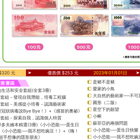
320 元
優惠價 $253 元
2023年01月01日
是豬不是豬
愛家的小鳥
生活和安全套組(全套3冊)
大自然的藝術家──不可
課綱套組－發現自我潛能，培養工程腦
圓形（二版）
課綱套組－美感從小培養－認識藝術家
星空下的願望
冠狀病毒說Bye Bye！》+《感冒的奧祕》
小蝌
課綱套組－探索自我，認識個人特質
蘇菲亞的兩個問題
多夫繪本精選(3冊)《小小恐龍──蛋生日
小小恐龍──蛋生日快樂
+《小小恐龍──我不想吃豌豆！》+《嗨！
小小恐龍──我不想吃豌
─超乎想像的隱形朋友》