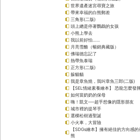
世界遺產迷宮尋寶之旅
帶來幸福的白熊郵差
三角形(二版)
頭上總是停著鸚鵡的女孩
小熊上學去
我以前好怕……
月亮雪酪（暢銷典藏版）
佛瑞德忘記了
熱帶魚泰瑞
正方形(二版)
躲貓貓
我是章魚燒，我叫章魚三郎(二版)
【SEL情緒素養繪本】 恐龍怎麼發脾
如何當奶奶的保母
嗨！凱文──超乎想像的隱形朋友
城市裡的提琴手
選棵松樹過聖誕
小火車，大冒險
【SDGs繪本】擁有絕佳的方向感
熊