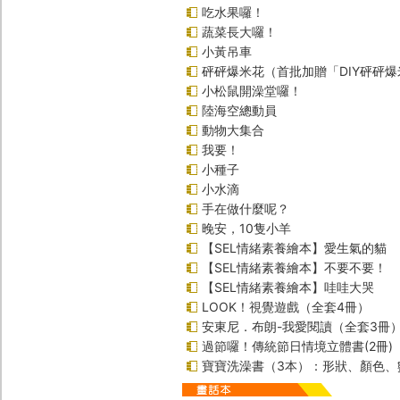
吃水果囉！
蔬菜長大囉！
小黃吊車
砰砰爆米花（首批加贈「DIY砰砰
小松鼠開澡堂囉！
陸海空總動員
動物大集合
我要！
小種子
小水滴
手在做什麼呢？
晚安，10隻小羊
【SEL情緒素養繪本】愛生氣的貓
【SEL情緒素養繪本】不要不要！
【SEL情緒素養繪本】哇哇大哭
LOOK！視覺遊戲（全套4冊）
安東尼．布朗-我愛閱讀（全套3冊
過節囉！傳統節日情境立體書(2冊)
寶寶洗澡書（3本）：形狀、顏色、