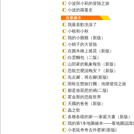
小波與小莉的冒險之旅
小波的羅曼史
我最喜歡洗澡了
小根和小秋
我的小雞雞（新版）
小精子的大冒險
在圓木橋上搖晃（新版）
白雲麵包（二版）
山田家的氣象報告（新版）
恐龍怎麼說晚安？（新版）
先左腳，再右腳(新版)
雨蛙生態旅行團：池塘發現之旅
都是放屁惹的禍(二版)
霍金斯的恐龍世界
天國的爸爸（新版）
蟲之歌
各種各樣的家──家庭大書（新版）
我的第1本地圖繪本――看地圖認識
小老鼠奇奇去外婆家(新版)