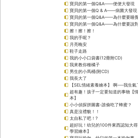
寶貝的第一個Q&A――便便大發現
寶貝的第一個Q & A――病菌大發現
寶貝的第一個Q&A——為什麼要睡
寶貝的第一個Q&A――為什麼要說
擦！擦！擦！
我的手呢？
月亮晚安
鞋子走路
我的小小口袋書(12冊附CD)
我來教你種橘子
男生的小馬桶(附CD)
我長大了
【SEL情緒素養繪本】 啊──我生氣
超有趣！孩子一定要知道的事物【
本】
小小偵探拼圖書-誰偷吃了蜂蜜？
真是沒禮貌！！
太自私了吧！?
超好玩！幼兒的100件東西認知大
學習繪本】
寶貝玩瑜伽－幼兒的第一本瑜伽書