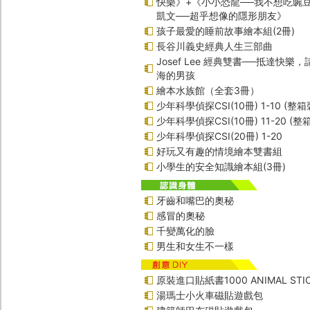
快樂》+《小小恐龍──我不想吃豌
凱文──超乎想像的隱形朋友》
孩子最愛的睡前故事繪本組(2冊)
長谷川義史經典人生三部曲
Josef Lee 經典雙書──抵達快樂
海的男孩
繪本水族館（全套3冊）
少年科學偵探CSI(10冊) 1-10 (整箱
少年科學偵探CSI(10冊) 11-20 (整
少年科學偵探CSI(20冊) 1-20
好玩又有趣的情境繪本雙書組
小學生的安全知識繪本組(3冊)
牙齒和嘴巴的奧秘
感冒的奧秘
千變萬化的臉
男生和女生不一樣
原裝進口貼紙書1000 ANIMAL STIC
湯瑪士小火車磁貼遊戲包