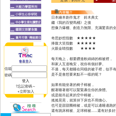
日本繪本創作鬼才 鈴木典丈
繼《我的百變馬桶》之後
想像力爆棚、創造力無限、充滿驚喜的
奇思妙想指數 ★★★★★
捧腹大笑指數 ★★★★★
火眼金睛指數 ★★★★
每天晚上，都要鑽進軟綿綿的棉被裡，
和家人互道晚安，祝你有個好夢。
信箱
不過，每天都睡在同樣的被子裡，似乎
是不是會想要來點不一樣的呢？
密碼
如果有能坐著的椅子棉被，
?忘記密碼～
醒著睡著都可以緊緊裹住你的身體。
+立即加入
或是能吊起來的空中棉被，
搖搖晃晃，就算掉下床也不用擔心。
也可是甜甜圈棉被，或是可以邊睡邊跑
還有跳床棉被、足球棉被……還有好多好