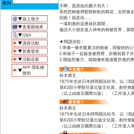
天啊，是誰如此膽大包天！
居然把棉被裡鬆鬆軟軟的棉花，全部偷
別跑！就是你……
▼
線上徵才
一場刺激的追逐就此展開，
▼
查看購物車
邀請大小朋友進入神奇的棉被世界，展
▼
Q&A
★閱讀須知：
▼
講座活動
1.準備一條冬暖夏涼的棉被，與愉快的心
▼
新書發表
2.和孩子一起躲進被窩裡，於睡前親子
▼
活動花絮
3.開啟想像力，就能擁有最溫暖舒適的
APP 隱私權
▼
聲明
鈴木典丈
1975年生於日本靜岡縣浜松市。以《
第62回小學館兒童出版文化賞。創作無
（以上由維京國際出版）、《工作達人
鈴木典丈
1975年生於日本靜岡縣浜松市。以《
第62回小學館兒童出版文化賞。創作無
（以上由維京國際出版）、《工作達人