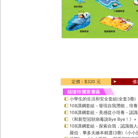
定價：$320 元
優
小學生的生活和安全套組(全套3冊)
108課綱套組－發現自我潛能，培
108課綱套組－美感從小培養－認
《和新型冠狀病毒說Bye Bye！》
108課綱套組－探索自我，認識個
羅伯．畢多夫繪本精選(3冊)《小小