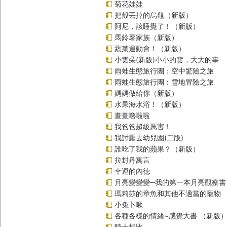
菊花娃娃
把殼丟掉的烏龜（新版）
阿尼，該睡覺了！（新版）
馬鈴薯家族（新版）
蔬菜運動會！（新版）
小雲朵(新版)小小的雲，大大的事
雨蛙生態旅行團：空中驚險之旅
雨蛙生態旅行團：雪地冒險之旅
媽媽做給你（新版）
水果海水浴！（新版）
畫畫嚕啦啦
我爸爸超級厲害！
我討厭去幼兒園(二版)
誰吃了我的蘋果？（新版）
拉封丹寓言
幸運的內德
月亮變變變─我的第一本月亮觀察書
瑪莉莎的章魚和其他不適當的寵物
小兔卜啾
各種各樣的情緒~感覺大書 （新版
騎士胡比