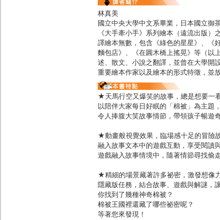
林真美
國立中央大學中文系畢業，日本國立御茶
《大手牽小手》系列繪本（遠流出版）之
譯繪本無數，包含《綠色的星星》、《
麵包店》、《在圓木橋上搖晃》等（以
述、散文、小說之翻譯，並曾在大學開
重要繪本作家以及繪本的形式特徵，並
★天馬行空又爆笑的故事，總是想要一
以陪伴大家每日好眠的「棉被」為主題
令人捧腹大笑故事情節，帶領孩子暢遊
★動畫般視覺效果，臨場感十足的冒險
融入故事文本中的遊戲互動，享受閱讀
遊戲融入故事情境中，隨著情節尋找偷
★精細的場景藏著許多祕密，激發想像
隱藏版任務，結合故事、遊戲與解謎，
你找到了幾種神奇棉被？
棉被王國裡還藏了哪些祕密呢？
等著您來發現！