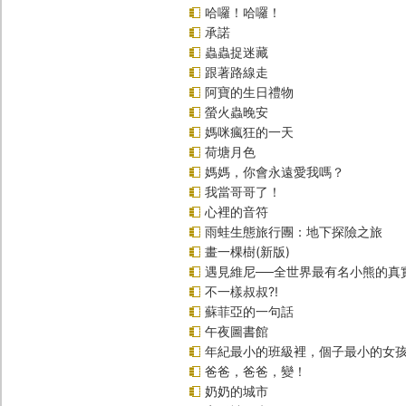
哈囉！哈囉！
承諾
蟲蟲捉迷藏
跟著路線走
阿寶的生日禮物
螢火蟲晚安
媽咪瘋狂的一天
荷塘月色
媽媽，你會永遠愛我嗎？
我當哥哥了！
心裡的音符
雨蛙生態旅行團：地下探險之旅
畫一棵樹(新版)
遇見維尼──全世界最有名小熊的真
不一樣叔叔?!
蘇菲亞的一句話
午夜圖書館
年紀最小的班級裡，個子最小的女孩
爸爸，爸爸，變！
奶奶的城市