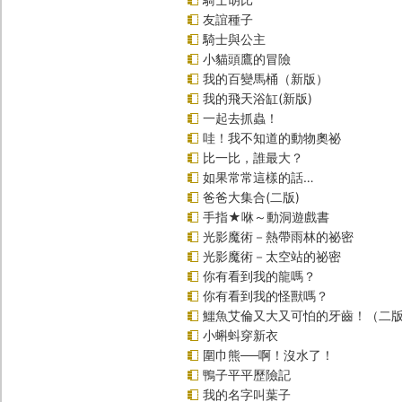
友誼種子
騎士與公主
小貓頭鷹的冒險
我的百變馬桶（新版）
我的飛天浴缸(新版)
一起去抓蟲！
哇！我不知道的動物奧祕
比一比，誰最大？
如果常常這樣的話…
爸爸大集合(二版)
手指★咻～動洞遊戲書
光影魔術－熱帶雨林的祕密
光影魔術－太空站的祕密
你有看到我的龍嗎？
你有看到我的怪獸嗎？
鱷魚艾倫又大又可怕的牙齒！（二
小蝌蚪穿新衣
圍巾熊──啊！沒水了！
鴨子平平歷險記
我的名字叫葉子