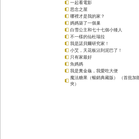
一起看電影
思念之屋
哪裡才是我的家？
媽媽築了一個巢
白雪公主和七十七個小矮人
不一樣的仙杜瑞拉
我是諾貝爾研究家！
小艾，天花板沾到泥巴了！
只有家最好
魚媽媽
我是糞金龜，我愛吃大便
魔法糖果（暢銷典藏版） （首批加
夾）