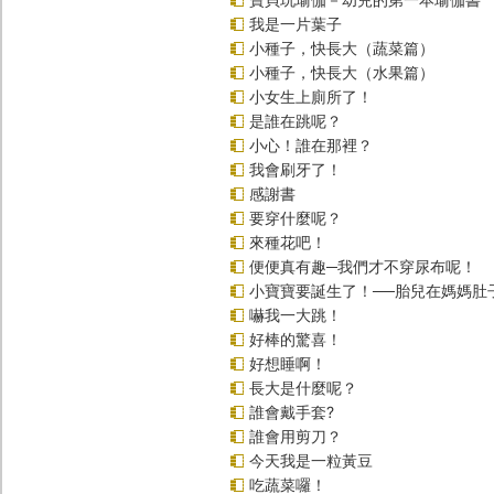
我是一片葉子
小種子，快長大（蔬菜篇）
小種子，快長大（水果篇）
小女生上廁所了！
是誰在跳呢？
小心！誰在那裡？
我會刷牙了！
感謝書
要穿什麼呢？
來種花吧！
便便真有趣─我們才不穿尿布呢！
小寶寶要誕生了！──胎兒在媽媽肚
嚇我一大跳！
好棒的驚喜！
好想睡啊！
長大是什麼呢？
誰會戴手套?
誰會用剪刀？
今天我是一粒黃豆
吃蔬菜囉！