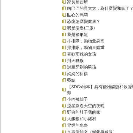
家長補習班
凶巴巴的貝太太，為什麼變和氣了
貼心的瑪莉
恐龍怎麼變健康？
我是湯匙(二版)
我是箱形龍
排排隊，動物量身高
排排隊，動物量體重
喜歡雨靴的女孩
飛天狐猴
討厭牙刷的男孩
媽媽的祈禱
藍鯨
【SDGs繪本】具有優雅姿態和歌
鯨
小內褲仙子
流星劃過天空的夜晚
野狼的肚子我的家
大餓狼和小豬村
冒煙的水壺
長壽湯仙女（暢銷典藏版）