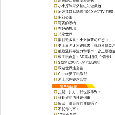
建築師巴布磁貼遊戲包
小小探險家朵拉磁貼遊戲包
原裝進口貼紙書 1000 ACTIVITIES
夢幻公主
可愛的動物
有趣的農場
恐龍世界
樂智遊戲書：小女孩夢幻狂想曲
史上最強迷宮遊戲書：挑戰邏輯專
挑戰邏輯專注力和眼力：史上最強迷
動手玩創意：3D叢林派對立體卡片
3歲開始就能玩的摺紙遊戲
環遊世界迷宮書
Cipher數字玩遊戲
迪士尼歡樂迷宮書
拉開、扣好，我也做得到！
好長好長的神奇列車
袋鼠，這是你的便便嗎？
不關你的事！
10隻小瓢蟲