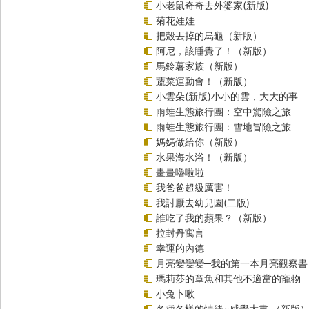
小老鼠奇奇去外婆家(新版)
菊花娃娃
把殼丟掉的烏龜（新版）
阿尼，該睡覺了！（新版）
馬鈴薯家族（新版）
蔬菜運動會！（新版）
小雲朵(新版)小小的雲，大大的事
雨蛙生態旅行團：空中驚險之旅
雨蛙生態旅行團：雪地冒險之旅
媽媽做給你（新版）
水果海水浴！（新版）
畫畫嚕啦啦
我爸爸超級厲害！
我討厭去幼兒園(二版)
誰吃了我的蘋果？（新版）
拉封丹寓言
幸運的內德
月亮變變變─我的第一本月亮觀察書
瑪莉莎的章魚和其他不適當的寵物
小兔卜啾
各種各樣的情緒~感覺大書 （新版