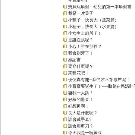
寶貝玩瑜伽－幼兒的第一本瑜伽書
我是一片葉子
小種子，快長大（蔬菜篇）
小種子，快長大（水果篇）
小女生上廁所了！
是誰在跳呢？
小心！誰在那裡？
我會刷牙了！
感謝書
要穿什麼呢？
來種花吧！
便便真有趣─我們才不穿尿布呢！
小寶寶要誕生了！──胎兒在媽媽肚
嚇我一大跳！
好棒的驚喜！
好想睡啊！
長大是什麼呢？
誰會戴手套?
誰會用剪刀？
今天我是一粒黃豆