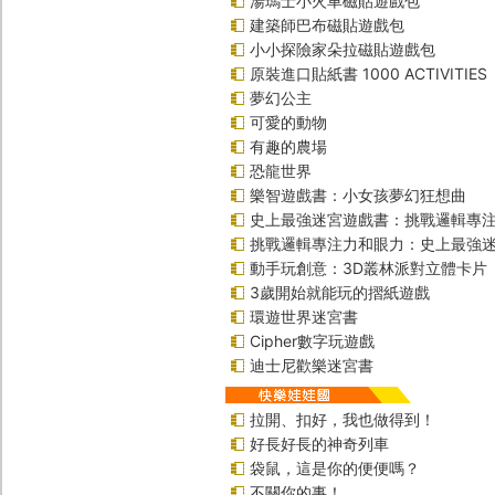
湯瑪士小火車磁貼遊戲包
建築師巴布磁貼遊戲包
小小探險家朵拉磁貼遊戲包
原裝進口貼紙書 1000 ACTIVITIES
夢幻公主
可愛的動物
有趣的農場
恐龍世界
樂智遊戲書：小女孩夢幻狂想曲
史上最強迷宮遊戲書：挑戰邏輯專
挑戰邏輯專注力和眼力：史上最強迷
動手玩創意：3D叢林派對立體卡片
3歲開始就能玩的摺紙遊戲
環遊世界迷宮書
Cipher數字玩遊戲
迪士尼歡樂迷宮書
拉開、扣好，我也做得到！
好長好長的神奇列車
袋鼠，這是你的便便嗎？
不關你的事！