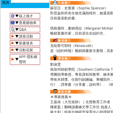
蘇菲亞．史賓塞（Sophia Spencer）
對昆蟲和所有生物充滿熱情外，她還喜
▼
線上徵才
目前最喜歡的書。
▼
查看購物車
瑪格麗特．麥納瑪拉（Margaret McNam
▼
Q&A
暢銷童書作家，目前居住在紐約市。
▼
講座活動
▼
新書發表
克哈斯可耶特（Kerascoët）
▼
活動花絮
是《紐約時報》暢銷插畫家夫妻檔，其
APP 隱私權
▼
聲明
劉淑雯
南加州師範學院（Southern Califor
導團指導教授。專長課程與教學、繪本
學術木鐸獎。任期刊副總編、專欄寫作
行》，譯專書《分享書，談科學》、《
☆專家推薦☆
王嘉靖（大兜老師）｜生態教育工作者
陳家盈｜翻轉讀書繪文學工作坊 負責人
林大利｜特有生物研究保育中心助理研