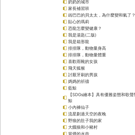
奶奶的城市
家長補習班
凶巴巴的貝太太，為什麼變和氣了
貼心的瑪莉
恐龍怎麼變健康？
我是湯匙(二版)
我是箱形龍
排排隊，動物量身高
排排隊，動物量體重
喜歡雨靴的女孩
飛天狐猴
討厭牙刷的男孩
媽媽的祈禱
藍鯨
【SDGs繪本】具有優雅姿態和歌
鯨
小內褲仙子
流星劃過天空的夜晚
野狼的肚子我的家
大餓狼和小豬村
冒煙的水壺