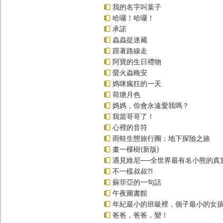
我的名字叫葉子
哈囉！哈囉！
承諾
蟲蟲捉迷藏
跟著路線走
阿寶的生日禮物
螢火蟲晚安
媽咪瘋狂的一天
荷塘月色
媽媽，你會永遠愛我嗎？
我當哥哥了！
心裡的音符
雨蛙生態旅行團：地下探險之旅
畫一棵樹(新版)
遇見維尼──全世界最有名小熊的真
不一樣叔叔?!
蘇菲亞的一句話
午夜圖書館
年紀最小的班級裡，個子最小的女孩
爸爸，爸爸，變！