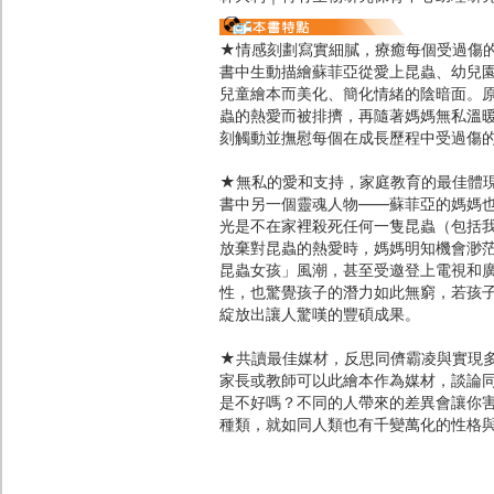
★情感刻劃寫實細膩，療癒每個受過傷
書中生動描繪蘇菲亞從愛上昆蟲、幼兒
兒童繪本而美化、簡化情緒的陰暗面。
蟲的熱愛而被排擠，再隨著媽媽無私溫
刻觸動並撫慰每個在成長歷程中受過傷
★無私的愛和支持，家庭教育的最佳體
書中另一個靈魂人物——蘇菲亞的媽媽
光是不在家裡殺死任何一隻昆蟲（包括
放棄對昆蟲的熱愛時，媽媽明知機會渺
昆蟲女孩」風潮，甚至受邀登上電視和
性，也驚覺孩子的潛力如此無窮，若孩
綻放出讓人驚嘆的豐碩成果。
★共讀最佳媒材，反思同儕霸凌與實現
家長或教師可以此繪本作為媒材，談論
是不好嗎？不同的人帶來的差異會讓你
種類，就如同人類也有千變萬化的性格