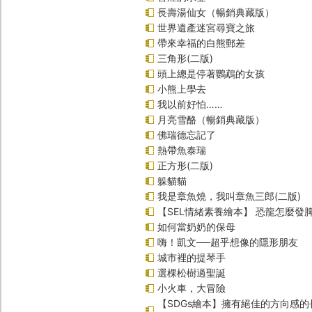
長壽湯仙女（暢銷典藏版）
世界遺產迷宮尋寶之旅
帶來幸福的白熊郵差
三角形(二版)
頭上總是停著鸚鵡的女孩
小熊上學去
我以前好怕……
月亮雪酪（暢銷典藏版）
佛瑞德忘記了
熱帶魚泰瑞
正方形(二版)
躲貓貓
我是章魚燒，我叫章魚三郎(二版)
【SEL情緒素養繪本】 恐龍怎麼發脾
如何當奶奶的保母
嗨！凱文──超乎想像的隱形朋友
城市裡的提琴手
選棵松樹過聖誕
小火車，大冒險
【SDGs繪本】擁有絕佳的方向感