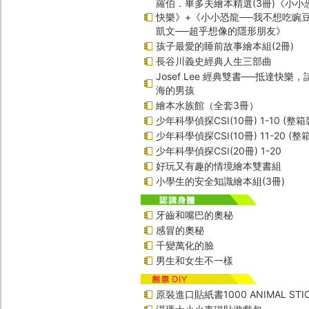
羅伯．畢多夫繪本精選(3冊)《小小
快樂》+《小小恐龍──我不想吃豌
凱文──超乎想像的隱形朋友》
孩子最愛的睡前故事繪本組(2冊)
長谷川義史經典人生三部曲
Josef Lee 經典雙書──抵達快樂
海的男孩
繪本水族館（全套3冊）
少年科學偵探CSI(10冊) 1-10 (整箱
少年科學偵探CSI(10冊) 11-20 (整
少年科學偵探CSI(20冊) 1-20
好玩又有趣的情境繪本雙書組
小學生的安全知識繪本組(3冊)
牙齒和嘴巴的奧秘
感冒的奧秘
千變萬化的臉
男生和女生不一樣
原裝進口貼紙書1000 ANIMAL STIC