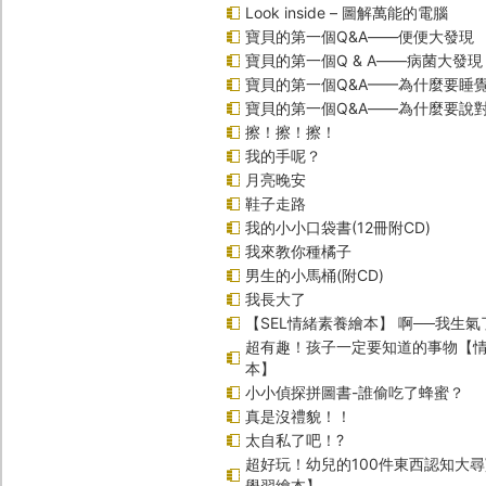
Look inside – 圖解萬能的電腦
寶貝的第一個Q&A――便便大發現
寶貝的第一個Q & A――病菌大發現
寶貝的第一個Q&A——為什麼要睡
寶貝的第一個Q&A――為什麼要說
擦！擦！擦！
我的手呢？
月亮晚安
鞋子走路
我的小小口袋書(12冊附CD)
我來教你種橘子
男生的小馬桶(附CD)
我長大了
【SEL情緒素養繪本】 啊──我生氣
超有趣！孩子一定要知道的事物【
本】
小小偵探拼圖書-誰偷吃了蜂蜜？
真是沒禮貌！！
太自私了吧！?
超好玩！幼兒的100件東西認知大
學習繪本】