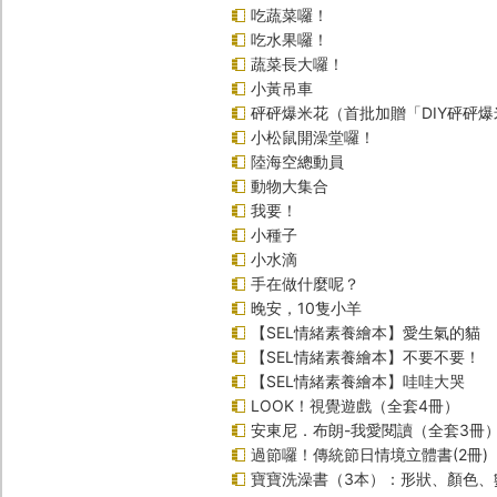
吃蔬菜囉！
吃水果囉！
蔬菜長大囉！
小黃吊車
砰砰爆米花（首批加贈「DIY砰砰
小松鼠開澡堂囉！
陸海空總動員
動物大集合
我要！
小種子
小水滴
手在做什麼呢？
晚安，10隻小羊
【SEL情緒素養繪本】愛生氣的貓
【SEL情緒素養繪本】不要不要！
【SEL情緒素養繪本】哇哇大哭
LOOK！視覺遊戲（全套4冊）
安東尼．布朗-我愛閱讀（全套3冊
過節囉！傳統節日情境立體書(2冊)
寶寶洗澡書（3本）：形狀、顏色、