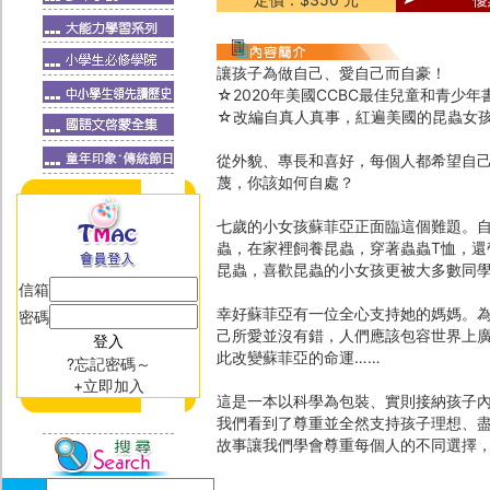
讓孩子為做自己、愛自己而自豪！
☆2020年美國CCBC最佳兒童和青少年
☆改編自真人真事，紅遍美國的昆蟲女
從外貌、專長和喜好，每個人都希望自
蔑，你該如何自處？
七歲的小女孩蘇菲亞正面臨這個難題。
蟲，在家裡飼養昆蟲，穿著蟲蟲T恤，
昆蟲，喜歡昆蟲的小女孩更被大多數同
信箱
幸好蘇菲亞有一位全心支持她的媽媽。
密碼
己所愛並沒有錯，人們應該包容世界上
此改變蘇菲亞的命運……
?忘記密碼～
+立即加入
這是一本以科學為包裝、實則接納孩子
我們看到了尊重並全然支持孩子理想、
故事讓我們學會尊重每個人的不同選擇