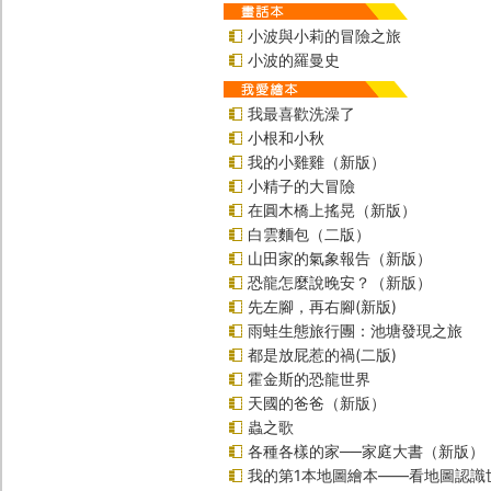
小波與小莉的冒險之旅
小波的羅曼史
我最喜歡洗澡了
小根和小秋
我的小雞雞（新版）
小精子的大冒險
在圓木橋上搖晃（新版）
白雲麵包（二版）
山田家的氣象報告（新版）
恐龍怎麼說晚安？（新版）
先左腳，再右腳(新版)
雨蛙生態旅行團：池塘發現之旅
都是放屁惹的禍(二版)
霍金斯的恐龍世界
天國的爸爸（新版）
蟲之歌
各種各樣的家──家庭大書（新版）
我的第1本地圖繪本――看地圖認識