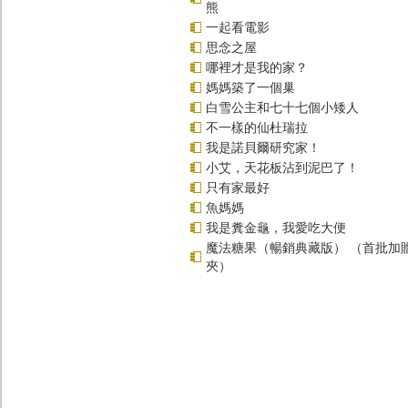
熊
一起看電影
思念之屋
哪裡才是我的家？
媽媽築了一個巢
白雪公主和七十七個小矮人
不一樣的仙杜瑞拉
我是諾貝爾研究家！
小艾，天花板沾到泥巴了！
只有家最好
魚媽媽
我是糞金龜，我愛吃大便
魔法糖果（暢銷典藏版） （首批加
夾）