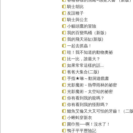
騎士胡比
友誼種子
騎士與公主
小貓頭鷹的冒險
我的百變馬桶（新版）
我的飛天浴缸(新版)
一起去抓蟲！
哇！我不知道的動物奧祕
比一比，誰最大？
如果常常這樣的話…
爸爸大集合(二版)
手指★咻～動洞遊戲書
光影魔術－熱帶雨林的祕密
光影魔術－太空站的祕密
你有看到我的龍嗎？
你有看到我的怪獸嗎？
鱷魚艾倫又大又可怕的牙齒！（二
小蝌蚪穿新衣
圍巾熊──啊！沒水了！
鴨子平平歷險記