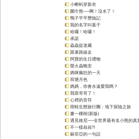
小蝌蚪穿新衣
圍巾熊──啊！沒水了！
鴨子平平歷險記
我的名字叫葉子
哈囉！哈囉！
承諾
蟲蟲捉迷藏
跟著路線走
阿寶的生日禮物
螢火蟲晚安
媽咪瘋狂的一天
荷塘月色
媽媽，你會永遠愛我嗎？
我當哥哥了！
心裡的音符
雨蛙生態旅行團：地下探險之旅
畫一棵樹(新版)
遇見維尼──全世界最有名小熊的真
不一樣叔叔?!
蘇菲亞的一句話