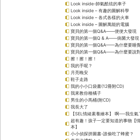
Look inside-帥氣酷炫的車子
Look inside – 有趣的圖解科學
Look inside – 各式各樣的火車
Look inside – 圖解萬能的電腦
寶貝的第一個Q&A――便便大發現
寶貝的第一個Q & A――病菌大發現
寶貝的第一個Q&A——為什麼要睡
寶貝的第一個Q&A――為什麼要說
擦！擦！擦！
我的手呢？
月亮晚安
鞋子走路
我的小小口袋書(12冊附CD)
我來教你種橘子
男生的小馬桶(附CD)
我長大了
【SEL情緒素養繪本】 啊──我生氣
超有趣！孩子一定要知道的事物【
本】
小小偵探拼圖書-誰偷吃了蜂蜜？