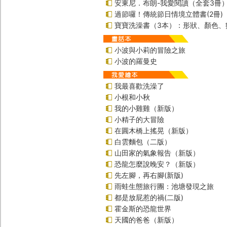
安東尼．布朗-我愛閱讀（全套3冊
過節囉！傳統節日情境立體書(2冊)
寶寶洗澡書（3本）：形狀、顏色、
小波與小莉的冒險之旅
小波的羅曼史
我最喜歡洗澡了
小根和小秋
我的小雞雞（新版）
小精子的大冒險
在圓木橋上搖晃（新版）
白雲麵包（二版）
山田家的氣象報告（新版）
恐龍怎麼說晚安？（新版）
先左腳，再右腳(新版)
雨蛙生態旅行團：池塘發現之旅
都是放屁惹的禍(二版)
霍金斯的恐龍世界
天國的爸爸（新版）