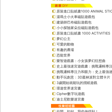
原裝進口貼紙書1000 ANIMAL STIC
湯瑪士小火車磁貼遊戲包
建築師巴布磁貼遊戲包
小小探險家朵拉磁貼遊戲包
原裝進口貼紙書 1000 ACTIVITIES
夢幻公主
可愛的動物
有趣的農場
恐龍世界
樂智遊戲書：小女孩夢幻狂想曲
史上最強迷宮遊戲書：挑戰邏輯專
挑戰邏輯專注力和眼力：史上最強迷
動手玩創意：3D叢林派對立體卡片
3歲開始就能玩的摺紙遊戲
環遊世界迷宮書
Cipher數字玩遊戲
迪士尼歡樂迷宮書
拉開、扣好，我也做得到！