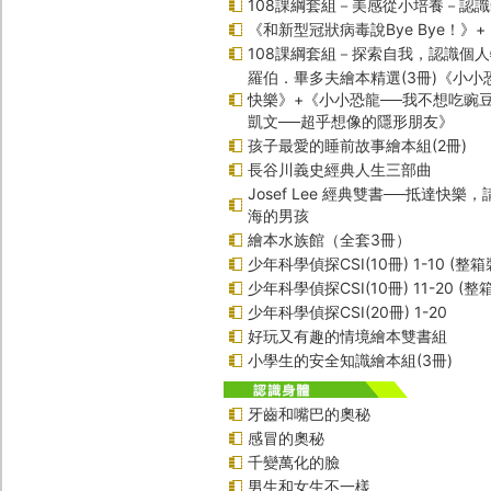
108課綱套組－美感從小培養－認
《和新型冠狀病毒說Bye Bye！》
108課綱套組－探索自我，認識個
羅伯．畢多夫繪本精選(3冊)《小小
快樂》+《小小恐龍──我不想吃豌
凱文──超乎想像的隱形朋友》
孩子最愛的睡前故事繪本組(2冊)
長谷川義史經典人生三部曲
Josef Lee 經典雙書──抵達快樂
海的男孩
繪本水族館（全套3冊）
少年科學偵探CSI(10冊) 1-10 (整箱
少年科學偵探CSI(10冊) 11-20 (整
少年科學偵探CSI(20冊) 1-20
好玩又有趣的情境繪本雙書組
小學生的安全知識繪本組(3冊)
牙齒和嘴巴的奧秘
感冒的奧秘
千變萬化的臉
男生和女生不一樣