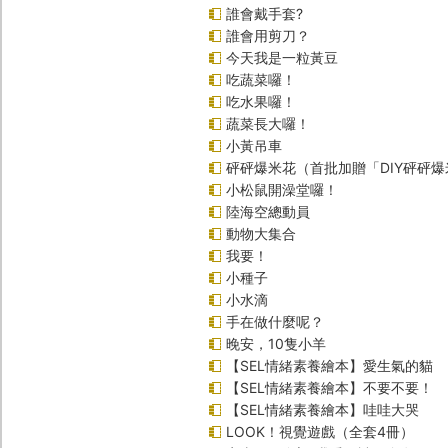
誰會戴手套?
誰會用剪刀？
今天我是一粒黃豆
吃蔬菜囉！
吃水果囉！
蔬菜長大囉！
小黃吊車
砰砰爆米花（首批加贈「DIY砰砰
小松鼠開澡堂囉！
陸海空總動員
動物大集合
我要！
小種子
小水滴
手在做什麼呢？
晚安，10隻小羊
【SEL情緒素養繪本】愛生氣的貓
【SEL情緒素養繪本】不要不要！
【SEL情緒素養繪本】哇哇大哭
LOOK！視覺遊戲（全套4冊）