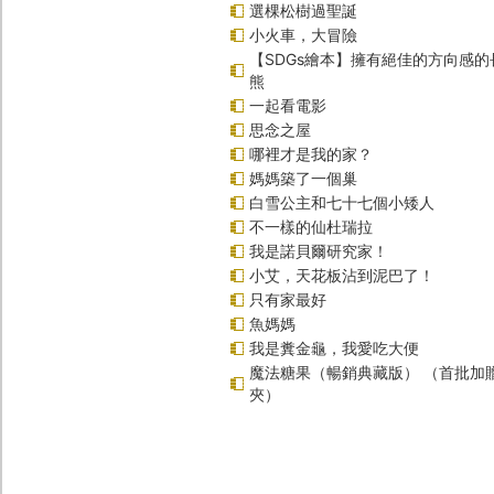
選棵松樹過聖誕
小火車，大冒險
【SDGs繪本】擁有絕佳的方向感
熊
一起看電影
思念之屋
哪裡才是我的家？
媽媽築了一個巢
白雪公主和七十七個小矮人
不一樣的仙杜瑞拉
我是諾貝爾研究家！
小艾，天花板沾到泥巴了！
只有家最好
魚媽媽
我是糞金龜，我愛吃大便
魔法糖果（暢銷典藏版） （首批加
夾）