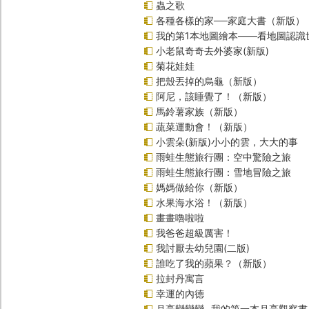
蟲之歌
各種各樣的家──家庭大書（新版）
我的第1本地圖繪本――看地圖認識
小老鼠奇奇去外婆家(新版)
菊花娃娃
把殼丟掉的烏龜（新版）
阿尼，該睡覺了！（新版）
馬鈴薯家族（新版）
蔬菜運動會！（新版）
小雲朵(新版)小小的雲，大大的事
雨蛙生態旅行團：空中驚險之旅
雨蛙生態旅行團：雪地冒險之旅
媽媽做給你（新版）
水果海水浴！（新版）
畫畫嚕啦啦
我爸爸超級厲害！
我討厭去幼兒園(二版)
誰吃了我的蘋果？（新版）
拉封丹寓言
幸運的內德
月亮變變變─我的第一本月亮觀察書