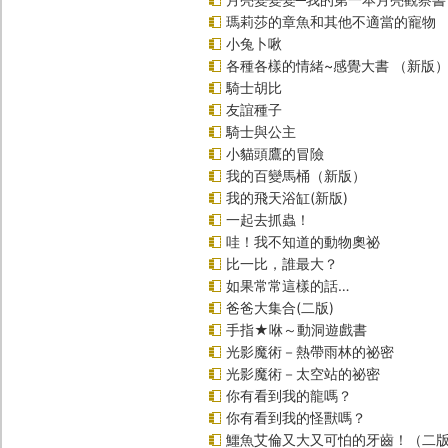
瑪莉莎的章魚和其他不適當的寵物
小兔卜啾
各種各樣的情緒~感覺大書 （新版
騎士胡比
友誼種子
騎士與公主
小貓頭鷹的冒險
我的百變馬桶（新版）
我的飛天浴缸(新版)
一起去抓蟲！
哇！我不知道的動物奧祕
比一比，誰最大？
如果常常這樣的話…
爸爸大集合(二版)
手指★咻～動洞遊戲書
光影魔術－熱帶雨林的祕密
光影魔術－太空站的祕密
你有看到我的龍嗎？
你有看到我的怪獸嗎？
鱷魚艾倫又大又可怕的牙齒！（二