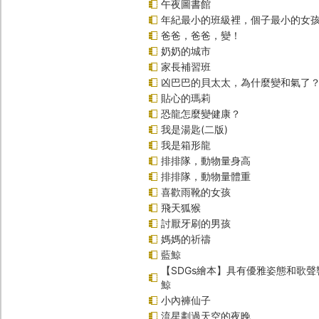
午夜圖書館
年紀最小的班級裡，個子最小的女孩
爸爸，爸爸，變！
奶奶的城市
家長補習班
凶巴巴的貝太太，為什麼變和氣了
貼心的瑪莉
恐龍怎麼變健康？
我是湯匙(二版)
我是箱形龍
排排隊，動物量身高
排排隊，動物量體重
喜歡雨靴的女孩
飛天狐猴
討厭牙刷的男孩
媽媽的祈禱
藍鯨
【SDGs繪本】具有優雅姿態和歌
鯨
小內褲仙子
流星劃過天空的夜晚