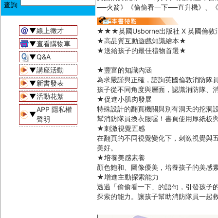
──火箭》《偷偷看一下──直升機》、
▼
線上徵才
★★★英國Usborne出版社 X 英國倫
★高品質互動遊戲知識繪本★
▼
查看購物車
★送給孩子的最佳禮物首選★
▼
Q&A
▼
講座活動
★豐富的知識內涵
為求嚴謹與正確，諮詢英國倫敦消防隊
▼
新書發表
孩子從不同角度與層面，認識消防隊、
▼
活動花絮
★促進小肌肉發展
特殊設計的翻頁機關與別有洞天的挖洞
APP 隱私權
▼
幫消防隊員換衣服喔！書頁使用厚紙板
聲明
★刺激視覺五感
在翻頁的不同視覺變化下，刺激視覺與
美好。
★培養美感素養
顏色飽和、圖像優美，培養孩子的美感
★增進主動探索能力
透過「偷偷看一下」的語句，引發孩子
探索的能力。讓孩子幫助消防隊員一起