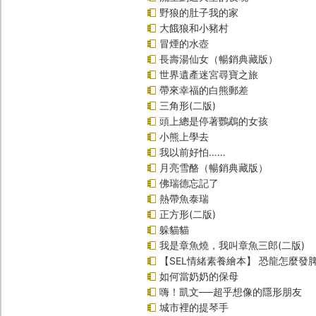
野狼的肚子我的家
大餓狼和小豬村
冒煙的水壺
長壽湯仙女（暢銷典藏版）
世界遺產迷宮尋寶之旅
帶來幸福的白熊郵差
三角形(二版)
頭上總是停著鸚鵡的女孩
小熊上學去
我以前好怕……
月亮雪酪（暢銷典藏版）
佛瑞德忘記了
熱帶魚泰瑞
正方形(二版)
躲貓貓
我是章魚燒，我叫章魚三郎(二版)
【SEL情緒素養繪本】 恐龍怎麼發脾
如何當奶奶的保母
嗨！凱文──超乎想像的隱形朋友
城市裡的提琴手