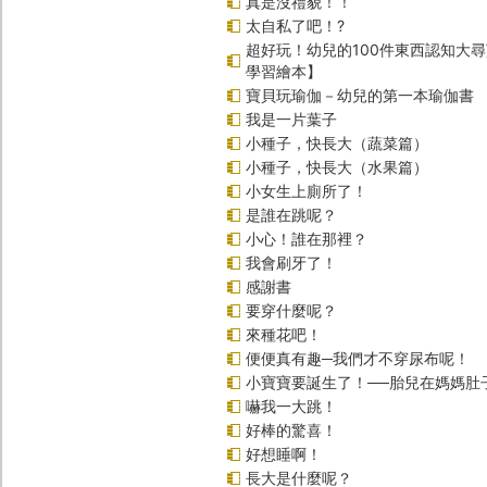
真是沒禮貌！！
太自私了吧！?
超好玩！幼兒的100件東西認知大
學習繪本】
寶貝玩瑜伽－幼兒的第一本瑜伽書
我是一片葉子
小種子，快長大（蔬菜篇）
小種子，快長大（水果篇）
小女生上廁所了！
是誰在跳呢？
小心！誰在那裡？
我會刷牙了！
感謝書
要穿什麼呢？
來種花吧！
便便真有趣─我們才不穿尿布呢！
小寶寶要誕生了！──胎兒在媽媽肚
嚇我一大跳！
好棒的驚喜！
好想睡啊！
長大是什麼呢？