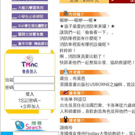
喔咿──喔咿──喔★
★孩子最愛的消防車來囉！★
讓我們一起「偷偷看一下」，
消防隊裡面有什麼呢？
消防車裡面有哪些設備呢？
鈴鈴鈴！
啊，消防隊員要出動了！
快跟著他們一起整裝出發、協助救援吧
蘿拉．布萊恩
信箱
英國童書出版社USBORNE之編輯，曾
密碼
卡洛琳‧阿提亞
?忘記密碼～
出生並居住在法國巴黎。卡洛琳從六歲
+立即加入
人和插畫師，喜歡創造角色並與他們一
謝維玲
美國俄亥俄州Findlay大學幼教碩士