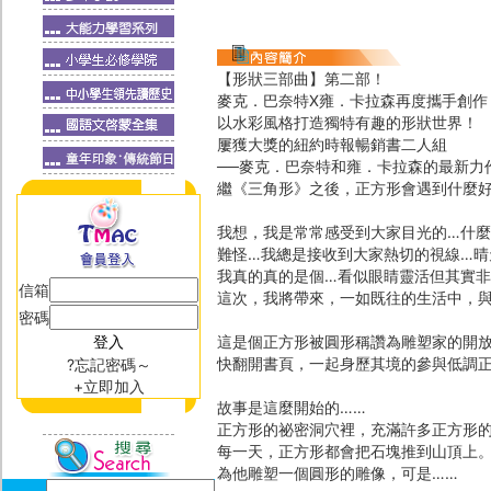
【形狀三部曲】第二部！
麥克．巴奈特X雍．卡拉森再度攜手創作
以水彩風格打造獨特有趣的形狀世界！
屢獲大獎的紐約時報暢銷書二人組
──麥克．巴奈特和雍．卡拉森的最新力
繼《三角形》之後，正方形會遇到什麼
我想，我是常常感受到大家目光的…什
難怪…我總是接收到大家熱切的視線…晴
我真的真的是個…看似眼睛靈活但其實非
信箱
這次，我將帶來，一如既往的生活中，與
密碼
這是個正方形被圓形稱讚為雕塑家的開
快翻開書頁，一起身歷其境的參與低調正
?忘記密碼～
+立即加入
故事是這麼開始的……
正方形的祕密洞穴裡，充滿許多正方形
每一天，正方形都會把石塊推到山頂上
為他雕塑一個圓形的雕像，可是……