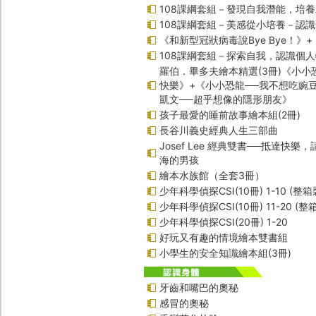
108課綱套組－發現自我潛能，培
108課綱套組－美感從小培養－認
《和新型冠狀病毒說Bye Bye！》
108課綱套組－探索自我，認識個
羅伯．畢多夫繪本精選(3冊)《小小
快樂》+《小小恐龍──我不想吃豌
凱文──超乎想像的隱形朋友》
孩子最愛的睡前故事繪本組(2冊)
長谷川義史經典人生三部曲
Josef Lee 經典雙書──抵達快樂
海的男孩
繪本水族館（全套3冊）
少年科學偵探CSI(10冊) 1-10 (整箱
少年科學偵探CSI(10冊) 11-20 (整
少年科學偵探CSI(20冊) 1-20
好玩又有趣的情境繪本雙書組
小學生的安全知識繪本組(3冊)
牙齒和嘴巴的奧秘
感冒的奧秘