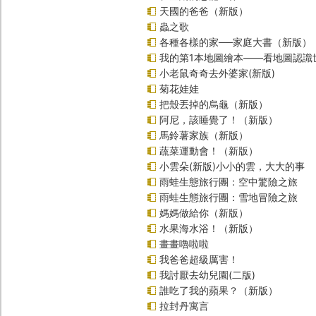
天國的爸爸（新版）
蟲之歌
各種各樣的家──家庭大書（新版）
我的第1本地圖繪本――看地圖認識
小老鼠奇奇去外婆家(新版)
菊花娃娃
把殼丟掉的烏龜（新版）
阿尼，該睡覺了！（新版）
馬鈴薯家族（新版）
蔬菜運動會！（新版）
小雲朵(新版)小小的雲，大大的事
雨蛙生態旅行團：空中驚險之旅
雨蛙生態旅行團：雪地冒險之旅
媽媽做給你（新版）
水果海水浴！（新版）
畫畫嚕啦啦
我爸爸超級厲害！
我討厭去幼兒園(二版)
誰吃了我的蘋果？（新版）
拉封丹寓言