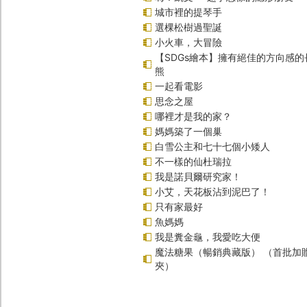
城市裡的提琴手
選棵松樹過聖誕
小火車，大冒險
【SDGs繪本】擁有絕佳的方向感
熊
一起看電影
思念之屋
哪裡才是我的家？
媽媽築了一個巢
白雪公主和七十七個小矮人
不一樣的仙杜瑞拉
我是諾貝爾研究家！
小艾，天花板沾到泥巴了！
只有家最好
魚媽媽
我是糞金龜，我愛吃大便
魔法糖果（暢銷典藏版） （首批加
夾）