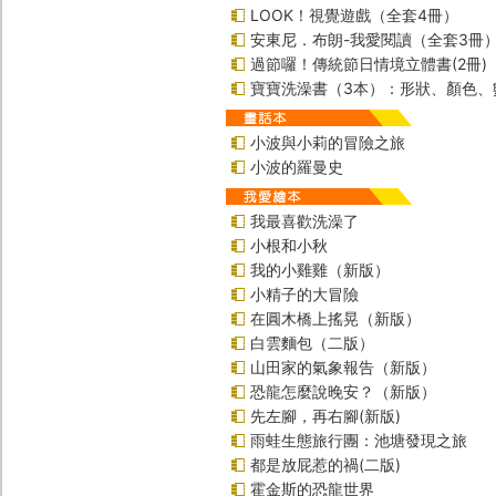
LOOK！視覺遊戲（全套4冊）
安東尼．布朗-我愛閱讀（全套3冊
過節囉！傳統節日情境立體書(2冊)
寶寶洗澡書（3本）：形狀、顏色、
小波與小莉的冒險之旅
小波的羅曼史
我最喜歡洗澡了
小根和小秋
我的小雞雞（新版）
小精子的大冒險
在圓木橋上搖晃（新版）
白雲麵包（二版）
山田家的氣象報告（新版）
恐龍怎麼說晚安？（新版）
先左腳，再右腳(新版)
雨蛙生態旅行團：池塘發現之旅
都是放屁惹的禍(二版)
霍金斯的恐龍世界