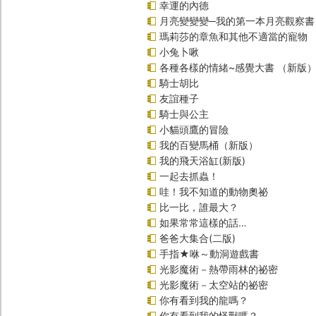
幸運的內德
月亮變變變─我的第一本月亮觀察書
瑪莉莎的章魚和其他不適當的寵物
小兔卜啾
各種各樣的情緒~感覺大書 （新版
騎士胡比
友誼種子
騎士與公主
小貓頭鷹的冒險
我的百變馬桶（新版）
我的飛天浴缸(新版)
一起去抓蟲！
哇！我不知道的動物奧祕
比一比，誰最大？
如果常常這樣的話…
爸爸大集合(二版)
手指★咻～動洞遊戲書
光影魔術－熱帶雨林的祕密
光影魔術－太空站的祕密
你有看到我的龍嗎？
你有看到我的怪獸嗎？