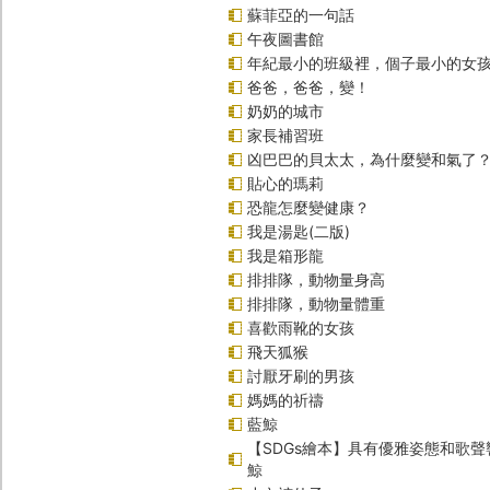
蘇菲亞的一句話
午夜圖書館
年紀最小的班級裡，個子最小的女孩
爸爸，爸爸，變！
奶奶的城市
家長補習班
凶巴巴的貝太太，為什麼變和氣了
貼心的瑪莉
恐龍怎麼變健康？
我是湯匙(二版)
我是箱形龍
排排隊，動物量身高
排排隊，動物量體重
喜歡雨靴的女孩
飛天狐猴
討厭牙刷的男孩
媽媽的祈禱
藍鯨
【SDGs繪本】具有優雅姿態和歌
鯨