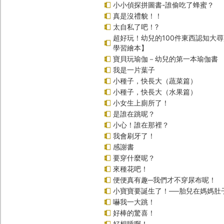
小小偵探拼圖書-誰偷吃了蜂蜜？
真是沒禮貌！！
太自私了吧！?
超好玩！幼兒的100件東西認知大
學習繪本】
寶貝玩瑜伽－幼兒的第一本瑜伽書
我是一片葉子
小種子，快長大（蔬菜篇）
小種子，快長大（水果篇）
小女生上廁所了！
是誰在跳呢？
小心！誰在那裡？
我會刷牙了！
感謝書
要穿什麼呢？
來種花吧！
便便真有趣─我們才不穿尿布呢！
小寶寶要誕生了！──胎兒在媽媽肚
嚇我一大跳！
好棒的驚喜！
好想睡啊！