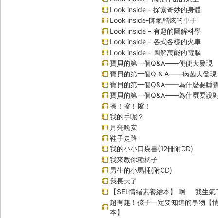
Look inside – 探索奇妙的身體
Look inside-帥氣酷炫的車子
Look inside – 有趣的圖解科學
Look inside – 各式各樣的火車
Look inside – 圖解萬能的電腦
寶貝的第一個Q&A――便便大發現
寶貝的第一個Q & A――病菌大發現
寶貝的第一個Q&A——為什麼要睡
寶貝的第一個Q&A――為什麼要說
擦！擦！擦！
我的手呢？
月亮晚安
鞋子走路
我的小小口袋書(12冊附CD)
我來教你種橘子
男生的小馬桶(附CD)
我長大了
【SEL情緒素養繪本】 啊──我生氣
超有趣！孩子一定要知道的事物【
本】