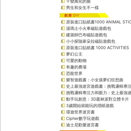
千變萬化的臉
男生和女生不一樣
原裝進口貼紙書1000 ANIMAL STIC
湯瑪士小火車磁貼遊戲包
建築師巴布磁貼遊戲包
小小探險家朵拉磁貼遊戲包
原裝進口貼紙書 1000 ACTIVITIES
夢幻公主
可愛的動物
有趣的農場
恐龍世界
樂智遊戲書：小女孩夢幻狂想曲
史上最強迷宮遊戲書：挑戰邏輯專
挑戰邏輯專注力和眼力：史上最強迷
動手玩創意：3D叢林派對立體卡片
3歲開始就能玩的摺紙遊戲
環遊世界迷宮書
Cipher數字玩遊戲
迪士尼歡樂迷宮書