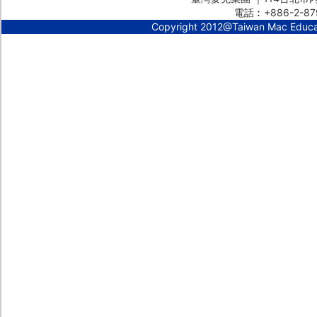
電話︰+886-2-87
Copyright 2012@Taiwan Mac Educ