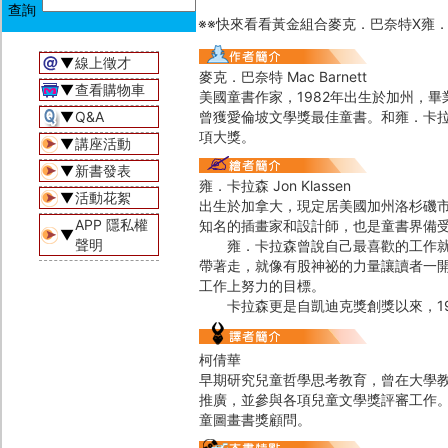
※※快來看看黃金組合麥克．巴奈特X雍．卡拉森介紹
▼
線上徵才
麥克．巴奈特 Mac Barnett
▼
查看購物車
美國童書作家，1982年出生於加州，
▼
Q&A
曾獲愛倫坡文學獎最佳童書。和雍．卡
項大獎。
▼
講座活動
▼
新書發表
雍．卡拉森 Jon Klassen
▼
活動花絮
出生於加拿大，現定居美國加州洛杉磯
APP 隱私權
知名的插畫家和設計師，也是童書界備
▼
聲明
雍．卡拉森曾說自己最喜歡的工作就是
帶著走，就像有股神祕的力量讓讀者一
工作上努力的目標。
卡拉森更是自凱迪克獎創獎以來，19
柯倩華
早期研究兒童哲學思考教育，曾在大學
推廣，並參與各項兒童文學獎評審工作
童圖畫書獎顧問。