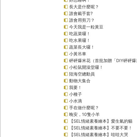
長大是什麼呢？
誰會戴手套?
誰會用剪刀？
今天我是一粒黃豆
吃蔬菜囉！
吃水果囉！
蔬菜長大囉！
小黃吊車
砰砰爆米花（首批加贈「DIY砰砰
小松鼠開澡堂囉！
陸海空總動員
動物大集合
我要！
小種子
小水滴
手在做什麼呢？
晚安，10隻小羊
【SEL情緒素養繪本】愛生氣的貓
【SEL情緒素養繪本】不要不要！
【SEL情緒素養繪本】哇哇大哭