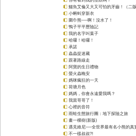
鱷魚艾倫又大又可怕的牙齒！（二
小蝌蚪穿新衣
圍巾熊──啊！沒水了！
鴨子平平歷險記
我的名字叫葉子
哈囉！哈囉！
承諾
蟲蟲捉迷藏
跟著路線走
阿寶的生日禮物
螢火蟲晚安
媽咪瘋狂的一天
荷塘月色
媽媽，你會永遠愛我嗎？
我當哥哥了！
心裡的音符
雨蛙生態旅行團：地下探險之旅
畫一棵樹(新版)
遇見維尼──全世界最有名小熊的真
不一樣叔叔?!