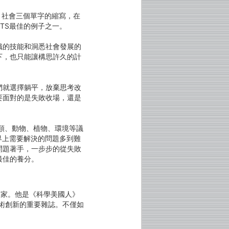
、社會三個單字的縮寫，在
TS最佳的例子之一。
識的技能和洞悉社會發展的
下，也只能讓構思許久的計
。
們就選擇躺平，放棄思考改
要面對的是失敗收場，還是
人類、動物、植物、環境等議
界上需要解決的問題多到難
問題著手，一步步的從失敗
最佳的養分。
商和發明家。他是《科學美國人》
紀的技術創新的重要雜誌。不僅如