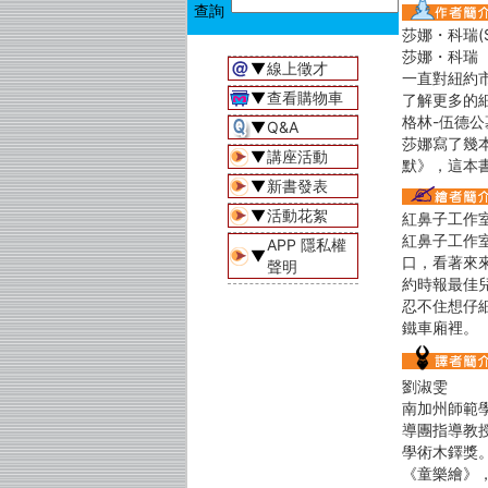
莎娜・科瑞(Sh
莎娜・科瑞
▼
線上徵才
一直對紐約市
▼
查看購物車
了解更多的
格林-伍德公
▼
Q&A
莎娜寫了幾
▼
講座活動
默》，這本
▼
新書發表
▼
活動花絮
紅鼻子工作室(R
紅鼻子工作室
APP 隱私權
▼
口，看著來
聲明
約時報最佳
忍不住想仔
鐵車廂裡。
劉淑雯
南加州師範學院
導團指導教
學術木鐸獎
《童樂繪》