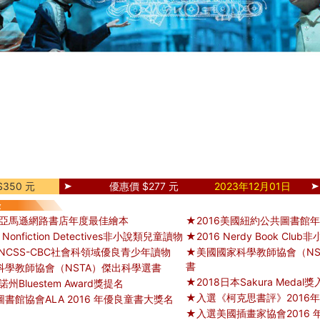
350 元
優惠價 $277 元
2023年12月01日
國亞馬遜網路書店年度最佳繪本
★2016美國紐約公共圖書館
 Nonfiction Detectives非小說類兒童讀物
★2016 Nerdy Book Cl
國NCSS-CBC社會科領域優良青少年讀物
★美國國家科學教師協會（NSTA
書
科學教師協會（NSTA）傑出科學選書
★2018日本Sakura Medal
州Bluestem Award獎提名
★入選《柯克思書評》2016
書館協會ALA 2016 年優良童書大獎名
★入選美國插畫家協會2016 年