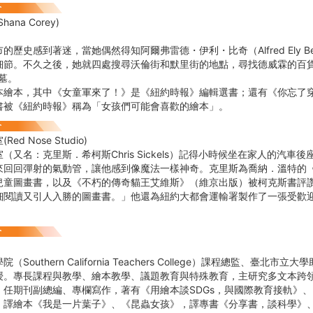
ana Corey)
的歷史感到著迷，當她偶然得知阿爾弗雷德・伊利・比奇（Alfred Ely 
細節。不久之後，她就四處搜尋沃倫街和默里街的地點，尋找德威霖的百
墓。
本繪本，其中《女童軍來了！》是《紐約時報》編輯選書；還有《你忘了
書被《紐約時報》稱為「女孩們可能會喜歡的繪本」。
ed Nose Studio)
（又名：克里斯．希柯斯Chris Sickels）記得小時候坐在家人的汽車
來回回彈射的氣動管，讓他感到像魔法一樣神奇。克里斯為喬納．溫特的
兒童圖畫書，以及《不朽的傳奇貓王艾維斯》（維京出版）被柯克斯書評
細閱讀又引人入勝的圖畫書。」他還為紐約大都會運輸署製作了一張受歡
（Southern California Teachers College）課程總監、臺北
授。專長課程與教學、繪本教學、議題教育與特殊教育，主研究多文本跨
。任期刊副總編、專欄寫作，著有《用繪本談SDGs，與國際教育接軌》
，譯繪本《我是一片葉子》、《昆蟲女孩》，譯專書《分享書，談科學》