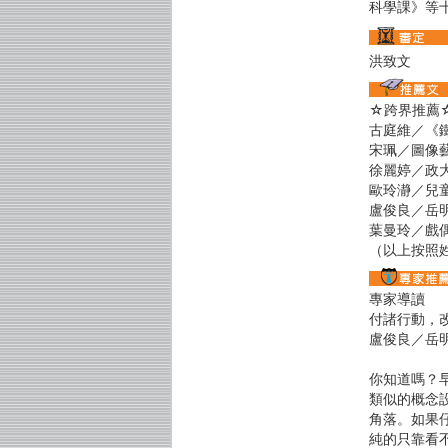
科學課》等
洪致文
☆跨界推薦
古庭維／《
宋珮／圖像
徐麗婷／政
歐玲瀞／兒
盧俊良／岳
葉曼玲／戲
（以上按照
專家導讀
付諸行動，
盧俊良／岳
你知道嗎？
類似的概念
角落。如果
純的只靠看