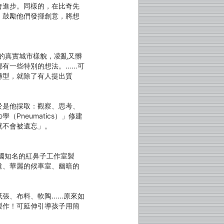
會進步。同樣的，在比奇先
，鼓勵他們發揮創意，將想
果的真實城市樣貌，凌亂又髒
都有一些特別的想法。……可
轉型，就除了有人提出質
於是他採取：觀察、思考、
neumatics）」修建
就不會被遺忘」。
國知名的紅鼻子工作室製
道、華麗的候車室、幽暗的
紙張、布料、軟陶……原來如
製作！可延伸引導孩子用簡