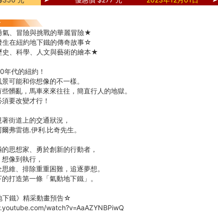
勇氣、冒險與挑戰的華麗冒險★
發生在紐約地下鐵的傳奇故事☆
歷史、科學、人文與藝術的繪本★
70年代的紐約！
風景可能和你想像的不一樣。
有些髒亂，馬車來來往往，簡直行人的地獄。
必須要改變才行！
視著街道上的交通狀況，
爾弗雷德․伊利․比奇先生。
極的思想家、勇於創新的行動者，
、想像到執行，
全思維、排除重重困難，追逐夢想。
下的打造第一條「氣動地下鐵」。
地下鐵》精采動畫預告☆
w.youtube.com/watch?v=AaAZYNBPiwQ