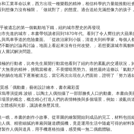
命和工業革命以來，西方出現一種樂觀的精神，相信科學的力量能推動社
看到想像力沒有極限，「做就對了」的態度。適合送給充滿想像力的孩子
。
幾乎被遺忘的第一個氣動地下鐵，紐約城市歷史的再發現
約市先進的城市，本書帶領讀者回到1870年代。看到了令人嚮往的大蘋
人與馬車爭道的危險畫面。「從政治家到小販，清道夫到科學家，每個人
們不斷的討論再討論，地面上看起來沒有任何改變。」若想要讓城市風貌
有人嘗試解決問題。
積極的行動者，比奇先生展開行動當他看到了紐約市的紊亂的交通狀況，
大無畏的精神，挑戰當權者、不畏懼暗黑勢力。雖然最終這條以「氣動力學（P
靜的躺在地底下逐漸被淡忘，當它再次出現在人們面前，證明了「努力過
高質感「偶動畫」藝術設計繪本，書衣藏彩蛋
萊塢導演提姆․波頓，以陶土人偶拍攝了一部部膾炙人口的動畫。本書由美
影場景的概念，概念精心打造人們的表情轉換與多個場景，例如：凌亂街
殊立體感與光影，讓讀者身歷其境。
瞧一瞧，本書的創作小故事。從草圖的繪製開始到成品的完工，材料包括
的人偶、精密細膩的車廂與隧道鑽掘機，竟是運用生活中隨處可得的材料
材製作人偶與道具，用手機逐格拍攝，感受獨一無二偶戲體驗。