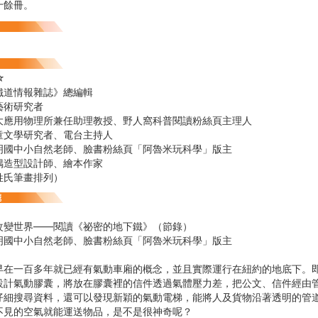
十餘冊。
☆
鐵道情報雜誌》總編輯
藝術研究者
大應用物理所兼任助理教授、野人窩科普閱讀粉絲頁主理人
童文學研究者、電台主持人
明國中小自然老師、臉書粉絲頁「阿魯米玩科學」版主
偶造型設計師、繪本作家
姓氏筆畫排列）
改變世界——閱讀《祕密的地下鐵》（節錄）
明國中小自然老師、臉書粉絲頁「阿魯米玩科學」版主
早在一百多年就已經有氣動車廂的概念，並且實際運行在紐約的地底下。
設計氣動膠囊，將放在膠囊裡的信件透過氣體壓力差，把公文、信件經由
仔細搜尋資料，還可以發現新穎的氣動電梯，能將人及貨物沿著透明的管
不見的空氣就能運送物品，是不是很神奇呢？