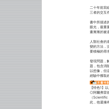
二十年前寫
三者的交互
書中所描述
眼光，最重
畫漸漸的被
人類社會的
變的方法，
要積極的尋
發現問題，
題，包含消
以想像，但
經驗中獲取
【特色1】
◎阿爾弗雷德․
（Scien
此，他還擁