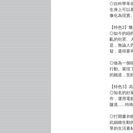
◎自科學革
生身上可以
像化為現實
【特色2】
◎如今的紐
亂的街景、
是，無論人
疑，還得要
◎做為一個
行動。展現了
的鐵道，安
【特色3】
◎知名的好
作，運用電
隧道……特
◎打開書衣
此細緻生動
單的生活素