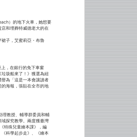
Beach）的地下火車，她想要
貨店和埋葬特威德老大的在
穿裙子，艾蜜莉亞・布魯
後座上，在銀行的免下車窗
《垃圾船來了！》獲選為紐
讚譽為「這是一本會讓讀者
迎的海報，張貼在全市的地
市立大學助理教授、輔導群委員和輔
領域探究教學。兩度獲臺灣
、《特殊兒童繪本課》，編
、《科學起步走》、《繪本