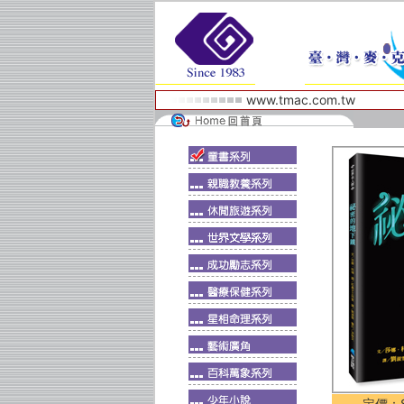
www.tmac.com.tw
定價：$