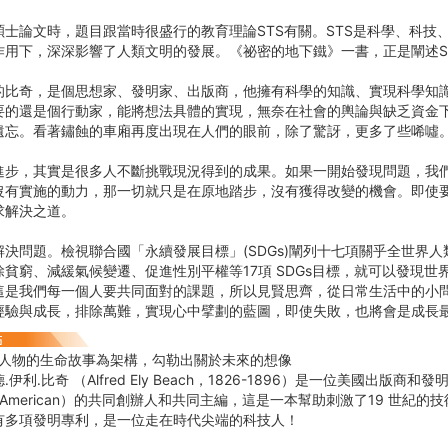
碩士論文時，題目跟當時很盛行的教育理論STS有關。STS是科學、科技
作用下，深深影響了人類文明的發展。《祕密的地下鐵》一書，正是闡述S
的比奇，是個思想家、發明家、出版商，他擁有科學的知識、實現科學知
要的還是個行動家，能將想法具體的實現，無奈在社會的輿論與缺乏資金
遺忘。看著鏽蝕的車廂再度出現在人們的眼前，除了驚訝，更多了些唏噓
進步，其實是很多人不斷挑戰現況得到的成果。如果一開始發現問題，我
沒有實施的動力，那一切就只是在原地踏步，沒有獲得改變的機會。即使
求解決之道。
解決問題。檢視聯合國「永續發展目標」(SDGs)闡列十七項關乎全世界
除貧窮、減緩氣候變遷、促進性別平權等17項 SDGs目標，就可以發現世
這是我們每一個人要共同面對的課題，所以見賢思齊，從日常生活中的小
經驗與成長，排除萬難，實現心中擘劃的藍圖，即使失敗，也將會是成長
以人物的生命故事為架構，勾勒出關於未來的想像
伊利․比奇 （Alfred Ely Beach，1826-1896）是一位美國出版
tific American）的共同創辦人和共同主編，這是一本幫助刺激了19 世
有多項發明專利，是一位走在時代尖端的科技人！