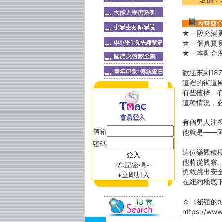
★一段充滿
☆一個真實
★一本融合
歡迎來到18
這裡的街道
有些擁擠、
這種情況，
有個男人注
信箱
他就是——阿
密碼
這位樂觀積
他將從觀察
?忘記密碼～
勇敢跳出安
+立即加入
在紐約地底
☆《祕密的
https://ww