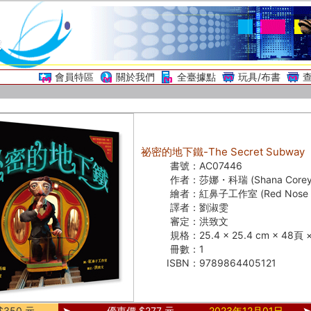
會員特區
關於我們
全臺據點
玩具/布書
祕密的地下鐵-The Secret Subway
書號：
AC07446
作者：
莎娜・科瑞 (Shana Corey
繪者：
紅鼻子工作室 (Red Nose S
譯者：
劉淑雯
審定：
洪致文
規格：
25.4 × 25.4 cm × 48頁
冊數：
1
ISBN：
9789864405121
350 元
優惠價 $277 元
2023年12月01日