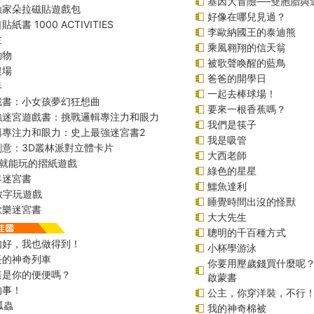
基因大冒險──雙胞胎與
險家朵拉磁貼遊戲包
好像在哪兒見過？
紙書 1000 ACTIVITIES
李歐納國王的泰迪熊
主
乘風翱翔的信天翁
動物
被歌聲喚醒的藍鳥
農場
爸爸的開學日
界
一起去棒球場！
戲書：小女孩夢幻狂想曲
要來一根香蕉嗎？
強迷宮遊戲書：挑戰邏輯專注力和眼力
我們是筷子
輯專注力和眼力：史上最強迷宮書2
我是吸管
創意：3D叢林派對立體卡片
大西老師
始就能玩的摺紙遊戲
綠色的星星
界迷宮書
鱷魚達利
r數字玩遊戲
睡覺時間出沒的怪獸
歡樂迷宮書
大大先生
聰明的千百種方式
扣好，我也做得到！
小杯學游泳
長的神奇列車
你要用壓歲錢買什麼呢
這是你的便便嗎？
啟蒙書
的事！
公主，你穿洋裝，不行
瓢蟲
我的神奇棉被