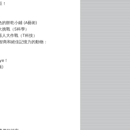
豆！
的餅乾小鋪 (A藝術)
大挑戰（S科學）
機器人大作戰（T科技）
度智商和絕佳記憶力的動物：
ye！
)