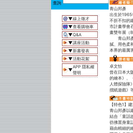
青山邦彥
出生於196
▼
線上徵才
不折不扣的
市計畫學會
▼
查看購物車
畫雙年展（Bienn
▼
Q&A
青山邦彥是
▼
講座活動
膩、用色柔
本界的最厲
▼
新書發表
▼
活動花絮
卓文怡
APP 隱私權
▼
曾在日本大
聲明
的繪本》、
人體探險隊
摺紙遊戲》
【特色1】
青山邦彥以
結合「童話
彷彿置身童
藉由精細的