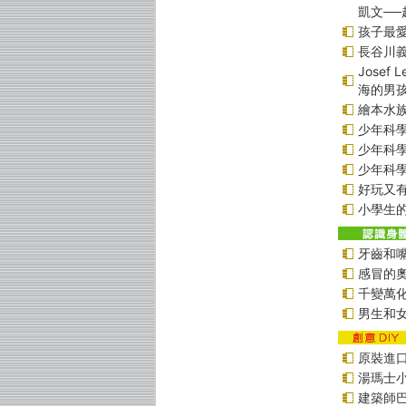
凱文─
孩子最愛
長谷川
Jose
海的男
繪本水
少年科學偵
少年科學偵
少年科學偵
好玩又
小學生的
牙齒和
感冒的
千變萬
男生和
原裝進口貼
湯瑪士
建築師