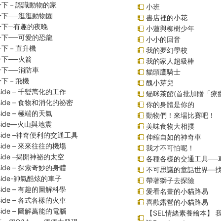
一下－認識動物的家
小班
一下──逛逛動物園
書店裡的小花
一下─有趣的夜晚
小蓮與柳樹少年
一下──可愛的恐龍
小小的回音
一下－直升機
我的夢幻學校
下──火箭
我的家人超級棒
下──消防車
貓頭鷹騎士
一下－飛機
醜小芽兒
inside – 千變萬化的工作
貓咪茶館(首批加贈「療
inside – 食物和消化的祕密
你的身體是你的
nside – 極端的天氣
動物們！來場比賽吧！
inside—火山與地震
美味食物大相撲
inside –神奇便利的交通工具
伸縮自如的神奇車
inside – 來來往往的機場
我才不可怕呢！
inside –揭開神祕的太空
各種各樣的交通工具──
inside – 探索奇妙的身體
不可思議的童話世界—
inside-帥氣酷炫的車子
帶著獅子去探險
inside – 有趣的圖解科學
愛看名畫的小貓路易
inside – 各式各樣的火車
喜歡露營的小貓路易
inside – 圖解萬能的電腦
【SEL情緒素養繪本】