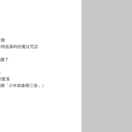
討厭
 心情低落時的魔法咒語
地圖了
節
的驚喜
加贈「小年糕春聯三張」）