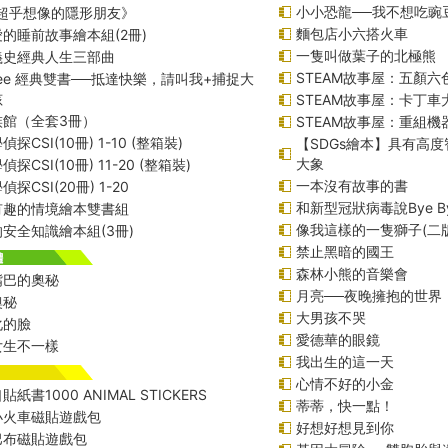
小小恐龍──我不想吃豌
─超乎想像的隱形朋友》
麵包店小六搭火車
的睡前故事繪本組(2冊)
一隻叫做葉子的北極熊
義史經典人生三部曲
STEAM故事屋：五顏六色
f Lee 經典雙書──抵達快樂，請叫我+捕捉大
孩
STEAM故事屋：卡丁車
族館（全套3冊）
STEAM故事屋：重組
探CSI(10冊) 1-10 (整箱裝)
【SDGs繪本】具有高
大象
探CSI(10冊) 11-20 (整箱裝)
一本沒有故事的書
探CSI(20冊) 1-20
和新型冠狀病毒說Bye B
有趣的情境繪本雙書組
像我這樣的一隻獅子(二版
安全知識繪本組(3冊)
禁止黑暗的國王
森林小熊的音樂會
嘴巴的奧秘
月亮──夜晚擁抱的世界
奧秘
大男孩不哭
化的臉
愛德華的眼鏡
女生不一樣
我出生的這一天
心情不好的小金
紙書1000 ANIMAL STICKERS
蒂蒂，快一點！
小火車磁貼遊戲包
好想好想見到你
巴布磁貼遊戲包