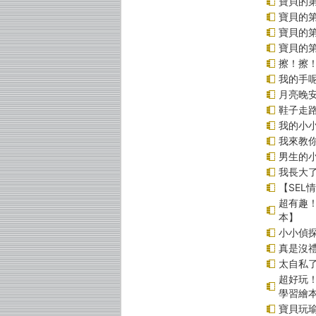
寶貝的第
寶貝的第
寶貝的
寶貝的
擦！擦
我的手
月亮晚
鞋子走
我的小小
我來教
男生的小
我長大
【SEL
超有趣
本】
小小偵
真是沒
太自私了
超好玩
學習繪
寶貝玩