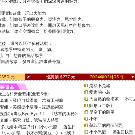
裡的小幽默，具有讓孩子們深深著迷的魅力。
從閱讀和遊戲，玩出大能力
遊戲，訓練孩子的觀察力、專注力、思辨能力。
討論，訓練口語表達能力、開啟天馬行空的想像力。
築結構，建立空間概念、培養圖像閱讀力。
之後，還可以延伸多種活動：
搜尋場景中特別的人、事、物。
設計自己想像的童話場景。
：看圖說故事，發展童話故事番外篇。
350 元
優惠價 $277 元
2024年02月05日
是豬不是豬
愛家的小鳥
生活和安全套組(全套3冊)
大自然的藝術家──不可
綱套組－發現自我潛能，培養工程腦
圓形（二版）
綱套組－美感從小培養－認識藝術家
星空下的願望
冠狀病毒說Bye Bye！》+《感冒的奧祕》
小蝌
綱套組－探索自我，認識個人特質
蘇菲亞的兩個問題
多夫繪本精選(3冊)《小小恐龍──蛋生日
小小恐龍──蛋生日快樂
《小小恐龍──我不想吃豌豆！》+《嗨！