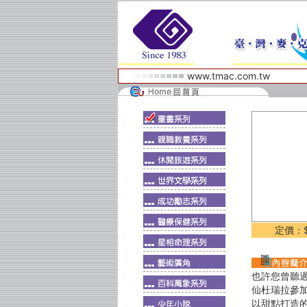
www.tmac.com.tw
定價：$
也許您曾聽
仙杜瑞拉參
以甜點打造