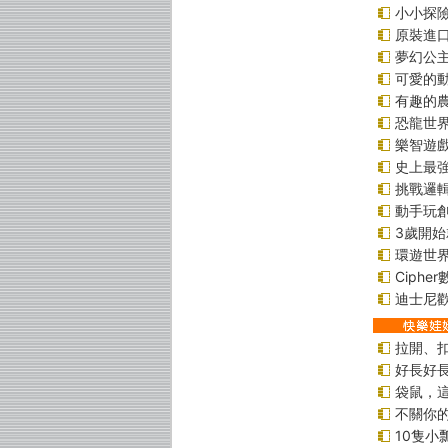
小小探
原裝進口貼
夢幻公
可愛的
有趣的
恐龍世
樂智遊
史上最
挑戰邏
動手玩
3歲開
環遊世
Ciphe
迪士尼
拉開、
好長好
袋鼠，
不關你
10隻小