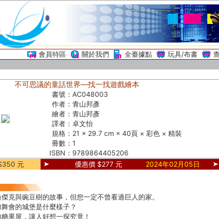
會員特區
關於我們
全臺據點
玩具/布書
不可思議的童話世界—找一找遊戲繪本
書號：
AC048003
作者：
青山邦彥
繪者：
青山邦彥
譯者：
卓文怡
規格：
21 × 29.7 cm × 40頁 × 彩色 × 精裝
冊數：
1
ISBN：
9789864405206
350 元
優惠價 $277 元
2024年02月05日
過傑克與豌豆樹的故事，但您一定不曾看過巨人的家。
加舞會的城堡是什麼樣子？
的糖果屋，讓人好想一探究竟！