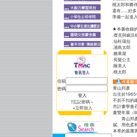
桃太郎和夥
還有……好
準備一起進
★本書收錄
․傑克與豌豆
․仙杜瑞拉
․浦島太郎
․糖果屋
․長髮公主
․睡美人
․桃太郎
信箱
青山邦彥
密碼
出生於196
不折不扣的
?忘記密碼～
市計畫學會
+立即加入
畫雙年展（Bienn
青山邦彥是
膩、用色柔
本界的最厲