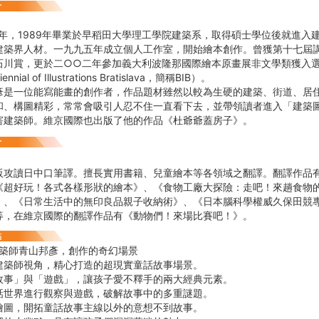
5年，1989年畢業於早稻田大學理工學院建築系，取得碩士學位後就進入
建築界人材。一九九五年成立個人工作室，開始繪本創作。曾獲第十七屆
石川賞，更於二○○二年參加義大利波隆那國際繪本原畫展非文學類獲入選
ial of Illustrations Bratislava，簡稱BIB）。
一位能寫能畫的創作者，作品題材雖然以較為生硬的建築、街道、居住
和、構圖精彩，常常會吸引人忍不住一直看下去，並帶領讀者進入「建築
害建築師。維京國際也出版了他的作品《杜爺爺蓋房子》。
阪攻讀日中口筆譯。擅長實用書籍、兒童繪本等各領域之翻譯。翻譯作品
《超好玩！各式各樣形狀的繪本》、《食物工廠大探險：走吧！來趟食物
》、《日常生活中的無印良品親子收納術》、《日本腦科學權威久保田競
等，在維京國際的翻譯作品有《動物們！來場比賽吧！》。
建築師青山邦彥，創作的奇幻場景
建築師視角，精心打造的超現實童話故事場景。
故事」與「遊戲」，讓孩子愛不釋手的兩大經典元素。
話世界進行觀察與遊戲，破解故事中的多重謎題。
繪圖，開拓童話故事主線以外的意想不到故事。