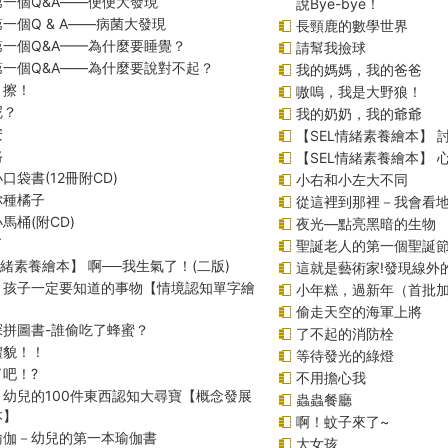
一個Q&A――便便大發現
說Bye-bye！
一個Q & A――病菌大發現
長頸鹿的數學世界
第一個Q&A——為什麼要睡覺？
請幫我撿球
第一個Q&A――為什麼要說對不起？
我的媽媽，我的爸爸
！擦！
嗷嗚，我是大野狼！
呢？
我的奶奶，我的爺爺
安
【SEL情緒素養繪本】 
路
【SEL情緒素養繪本】
口袋書(12冊附CD)
小右和小左大不同
你種橘子
從這裡到那裡－我會看
馬桶(附CD)
夜光—點亮黑暗的生物
了
聖誕老人的第一個聖誕
情緒素養繪本】 啊──我生氣了！(二版)
這就是藝術家!發現線外
！孩子一定要知道的事物【情境認知單字繪
小年糕，過新年（首批
偷走天空的海軍上將
探拼圖書-誰偷吃了蜂蜜？
了不起的消防栓
禮貌！！
等待發光的綠燈
吧！?
不用擔心我
！幼兒的100件東西認知大尋寶【概念發展
蟲蟲餐廳
本】
啊！蚊子來了~
瑜伽－幼兒的第一本瑜伽書
大女孩