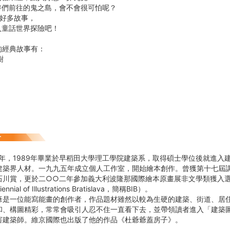
伴們前往的鬼之島，會不會很可怕呢？
多好多故事，
入童話世界探險吧！
的經典故事有：
樹
5年，1989年畢業於早稻田大學理工學院建築系，取得碩士學位後就進入
建築界人材。一九九五年成立個人工作室，開始繪本創作。曾獲第十七屆
石川賞，更於二○○二年參加義大利波隆那國際繪本原畫展非文學類獲入選
ial of Illustrations Bratislava，簡稱BIB）。
一位能寫能畫的創作者，作品題材雖然以較為生硬的建築、街道、居住
和、構圖精彩，常常會吸引人忍不住一直看下去，並帶領讀者進入「建築
害建築師。維京國際也出版了他的作品《杜爺爺蓋房子》。