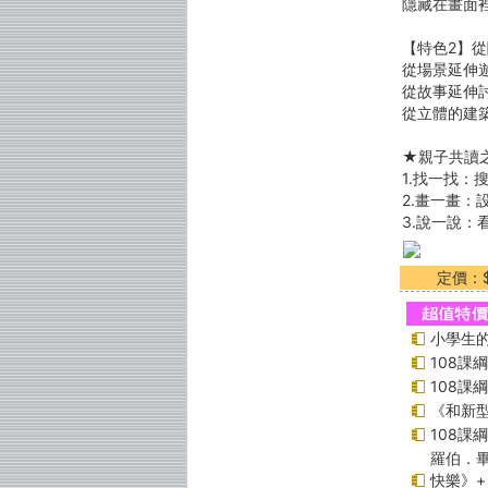
隱藏在畫面
【特色2】
從場景延伸
從故事延伸
從立體的建
★親子共讀
1.找一找：
2.畫一畫：
3.說一說
定價：$
小學生的
108課
108課
《和新型
108課
羅伯．畢
快樂》+