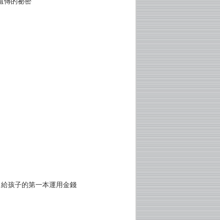
遺傳的祕密
？給孩子的第一本運用金錢
！