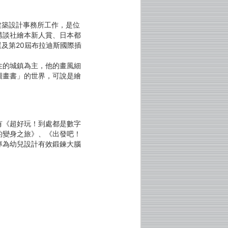
建築設計事務所工作，是位
講談社繪本新人賞、日本都
及第20屆布拉迪斯國際插
的城鎮為主，他的畫風細
圖畫書」的世界，可說是繪
有《超好玩！到處都是數字
的變身之旅》、《出發吧！
專為幼兒設計有效鍛鍊大腦