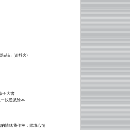
癒喵喵」資料夾)
車子大書
找一找遊戲繪本
 我的情緒我作主：跟壞心情