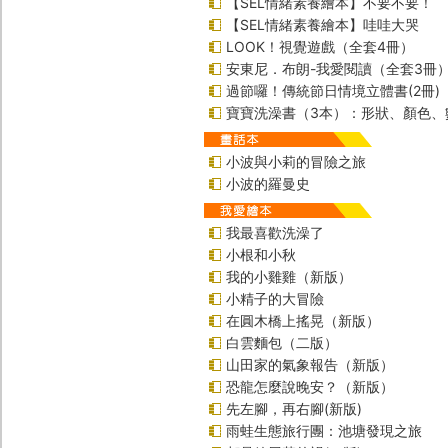
【SEL情緒素養繪本】不要不要！
【SEL情緒素養繪本】哇哇大哭
LOOK！視覺遊戲（全套4冊）
安東尼．布朗-我愛閱讀（全套3冊
過節囉！傳統節日情境立體書(2冊)
寶寶洗澡書（3本）：形狀、顏色、
小波與小莉的冒險之旅
小波的羅曼史
我最喜歡洗澡了
小根和小秋
我的小雞雞（新版）
小精子的大冒險
在圓木橋上搖晃（新版）
白雲麵包（二版）
山田家的氣象報告（新版）
恐龍怎麼說晚安？（新版）
先左腳，再右腳(新版)
雨蛙生態旅行團：池塘發現之旅