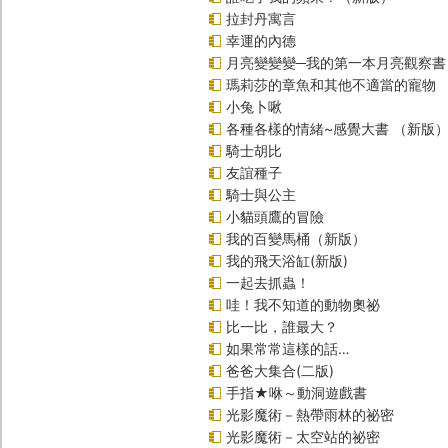
拉封丹寓言
幸運的內德
月亮變變變─我的第一本月亮觀察書
瑪莉莎的章魚和其他不適當的寵物
小兔卜啾
各種各樣的情緒~感覺大書 （新版
騎士胡比
友誼種子
騎士與公主
小貓頭鷹的冒險
我的百變馬桶（新版）
我的飛天浴缸(新版)
一起去抓蟲！
哇！我不知道的動物奧祕
比一比，誰最大？
如果常常這樣的話…
爸爸大集合(二版)
手指★咻～動洞遊戲書
光影魔術－熱帶雨林的祕密
光影魔術－太空站的祕密