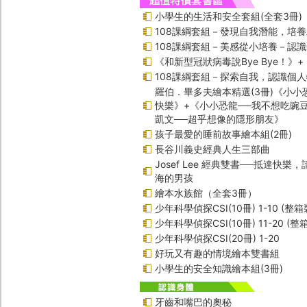
小學生的生活和安全套組(全套3冊)
108課綱套組－發現自我潛能，培
108課綱套組－美感從小培養－認
《和新型冠狀病毒說Bye Bye！》
108課綱套組－探索自我，認識個
羅伯．畢多夫繪本精選(3冊)《小小
快樂》+《小小恐龍──我不想吃豌
凱文──超乎想像的隱形朋友》
孩子最愛的睡前故事繪本組(2冊)
長谷川義史經典人生三部曲
Josef Lee 經典雙書──抵達快樂
海的男孩
繪本水族館（全套3冊）
少年科學偵探CSI(10冊) 1-10 (整箱
少年科學偵探CSI(10冊) 11-20 (整
少年科學偵探CSI(20冊) 1-20
好玩又有趣的情境繪本雙書組
小學生的安全知識繪本組(3冊)
牙齒和嘴巴的奧秘