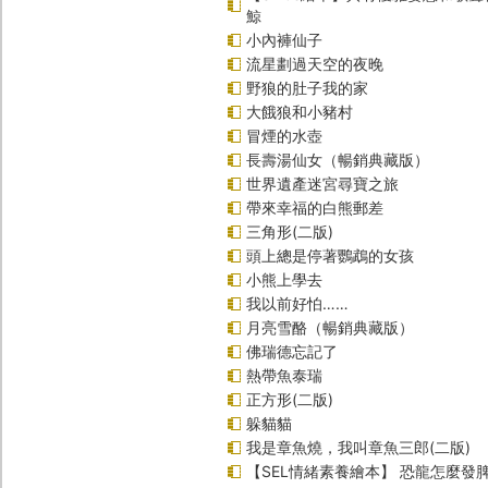
鯨
小內褲仙子
流星劃過天空的夜晚
野狼的肚子我的家
大餓狼和小豬村
冒煙的水壺
長壽湯仙女（暢銷典藏版）
世界遺產迷宮尋寶之旅
帶來幸福的白熊郵差
三角形(二版)
頭上總是停著鸚鵡的女孩
小熊上學去
我以前好怕……
月亮雪酪（暢銷典藏版）
佛瑞德忘記了
熱帶魚泰瑞
正方形(二版)
躲貓貓
我是章魚燒，我叫章魚三郎(二版)
【SEL情緒素養繪本】 恐龍怎麼發脾