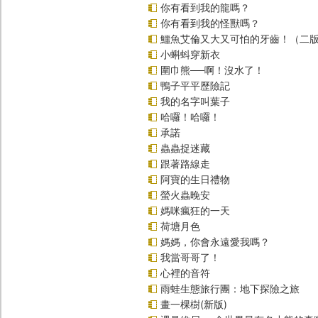
你有看到我的龍嗎？
你有看到我的怪獸嗎？
鱷魚艾倫又大又可怕的牙齒！（二
小蝌蚪穿新衣
圍巾熊──啊！沒水了！
鴨子平平歷險記
我的名字叫葉子
哈囉！哈囉！
承諾
蟲蟲捉迷藏
跟著路線走
阿寶的生日禮物
螢火蟲晚安
媽咪瘋狂的一天
荷塘月色
媽媽，你會永遠愛我嗎？
我當哥哥了！
心裡的音符
雨蛙生態旅行團：地下探險之旅
畫一棵樹(新版)