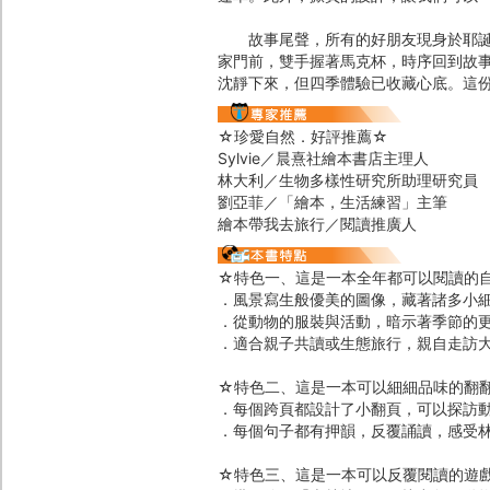
故事尾聲，所有的好朋友現身於耶誕聚
家門前，雙手握著馬克杯，時序回到故
沈靜下來，但四季體驗已收藏心底。這
☆珍愛自然．好評推薦☆
Sylvie／晨熹社繪本書店主理人
林大利／生物多樣性研究所助理研究員
劉亞菲／「繪本，生活練習」主筆
繪本帶我去旅行／閱讀推廣人
☆特色一、這是一本全年都可以閱讀的
．風景寫生般優美的圖像，藏著諸多小
．從動物的服裝與活動，暗示著季節的
．適合親子共讀或生態旅行，親自走訪
☆特色二、這是一本可以細細品味的翻
．每個跨頁都設計了小翻頁，可以探訪
．每個句子都有押韻，反覆誦讀，感受
☆特色三、這是一本可以反覆閱讀的遊