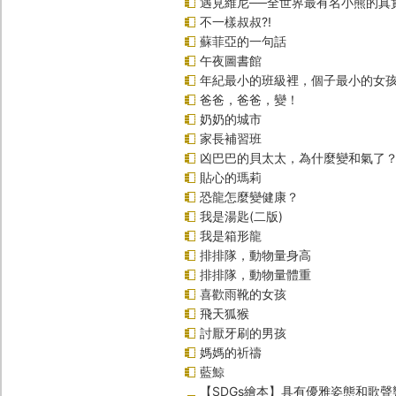
遇見維尼──全世界最有名小熊的真
不一樣叔叔?!
蘇菲亞的一句話
午夜圖書館
年紀最小的班級裡，個子最小的女孩
爸爸，爸爸，變！
奶奶的城市
家長補習班
凶巴巴的貝太太，為什麼變和氣了
貼心的瑪莉
恐龍怎麼變健康？
我是湯匙(二版)
我是箱形龍
排排隊，動物量身高
排排隊，動物量體重
喜歡雨靴的女孩
飛天狐猴
討厭牙刷的男孩
媽媽的祈禱
藍鯨
【SDGs繪本】具有優雅姿態和歌