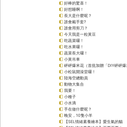
好棒的驚喜！
好想睡啊！
長大是什麼呢？
誰會戴手套?
誰會用剪刀？
今天我是一粒黃豆
吃蔬菜囉！
吃水果囉！
蔬菜長大囉！
小黃吊車
砰砰爆米花（首批加贈「DIY砰砰
小松鼠開澡堂囉！
陸海空總動員
動物大集合
我要！
小種子
小水滴
手在做什麼呢？
晚安，10隻小羊
【SEL情緒素養繪本】愛生氣的貓