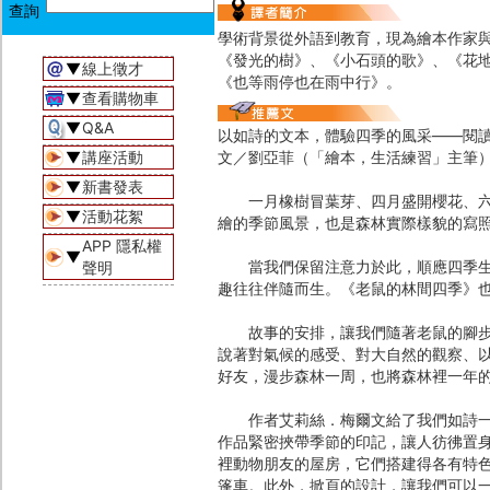
學術背景從外語到教育，現為繪本作家與
《發光的樹》、《小石頭的歌》、《花
▼
線上徵才
《也等雨停也在雨中行》。
▼
查看購物車
▼
Q&A
以如詩的文本，體驗四季的風采——閱讀
▼
講座活動
文／劉亞菲（「繪本，生活練習」主筆
▼
新書發表
一月橡樹冒葉芽、四月盛開櫻花、六月
▼
活動花絮
繪的季節風景，也是森林實際樣貌的寫
APP 隱私權
▼
當我們保留注意力於此，順應四季生活
聲明
趣往往伴隨而生。《老鼠的林間四季》
故事的安排，讓我們隨著老鼠的腳步，
說著對氣候的感受、對大自然的觀察、
好友，漫步森林一周，也將森林裡一年
作者艾莉絲．梅爾文給了我們如詩一般
作品緊密挾帶季節的印記，讓人彷彿置
裡動物朋友的屋房，它們搭建得各有特
篷車。此外，掀頁的設計，讓我們可以