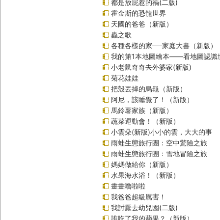
都是放屁惹的禍(二版)
霍金斯的恐龍世界
天國的爸爸（新版）
蟲之歌
各種各樣的家──家庭大書（新版）
我的第1本地圖繪本――看地圖認識
小老鼠奇奇去外婆家(新版)
菊花娃娃
把殼丟掉的烏龜（新版）
阿尼，該睡覺了！（新版）
馬鈴薯家族（新版）
蔬菜運動會！（新版）
小雲朵(新版)小小的雲，大大的事
雨蛙生態旅行團：空中驚險之旅
雨蛙生態旅行團：雪地冒險之旅
媽媽做給你（新版）
水果海水浴！（新版）
畫畫嚕啦啦
我爸爸超級厲害！
我討厭去幼兒園(二版)
誰吃了我的蘋果？（新版）