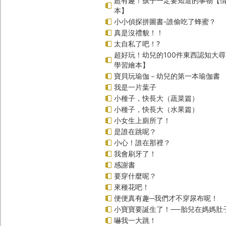
超有趣！孩子一定要知道的事物【
本】
小小偵探拼圖書-誰偷吃了蜂蜜？
真是沒禮貌！！
太自私了吧！?
超好玩！幼兒的100件東西認知大
學習繪本】
寶貝玩瑜伽－幼兒的第一本瑜伽書
我是一片葉子
小種子，快長大（蔬菜篇）
小種子，快長大（水果篇）
小女生上廁所了！
是誰在跳呢？
小心！誰在那裡？
我會刷牙了！
感謝書
要穿什麼呢？
來種花吧！
便便真有趣─我們才不穿尿布呢！
小寶寶要誕生了！──胎兒在媽媽肚
嚇我一大跳！