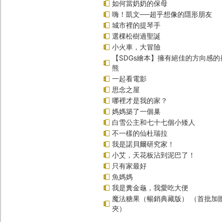
如何當奶奶的保母
嗨！凱文──超乎想像的隱形朋友
城市裡的提琴手
選棵松樹過聖誕
小火車，大冒險
【SDGs繪本】擁有絕佳的方向感
熊
一起看電影
思念之屋
哪裡才是我的家？
媽媽築了一個巢
白雪公主和七十七個小矮人
不一樣的仙杜瑞拉
我是諾貝爾研究家！
小艾，天花板沾到泥巴了！
只有家最好
魚媽媽
我是糞金龜，我愛吃大便
魔法糖果（暢銷典藏版） （首批加
夾）