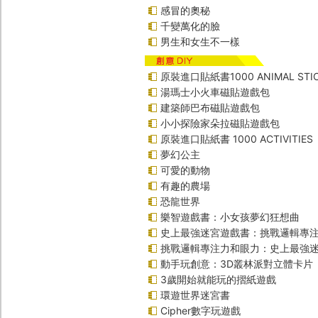
感冒的奧秘
千變萬化的臉
男生和女生不一樣
原裝進口貼紙書1000 ANIMAL STIC
湯瑪士小火車磁貼遊戲包
建築師巴布磁貼遊戲包
小小探險家朵拉磁貼遊戲包
原裝進口貼紙書 1000 ACTIVITIES
夢幻公主
可愛的動物
有趣的農場
恐龍世界
樂智遊戲書：小女孩夢幻狂想曲
史上最強迷宮遊戲書：挑戰邏輯專
挑戰邏輯專注力和眼力：史上最強迷
動手玩創意：3D叢林派對立體卡片
3歲開始就能玩的摺紙遊戲
環遊世界迷宮書
Cipher數字玩遊戲