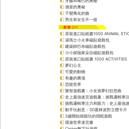
牙齒和嘴巴的奧秘
感冒的奧秘
千變萬化的臉
男生和女生不一樣
原裝進口貼紙書1000 ANIMAL STIC
湯瑪士小火車磁貼遊戲包
建築師巴布磁貼遊戲包
小小探險家朵拉磁貼遊戲包
原裝進口貼紙書 1000 ACTIVITIES
夢幻公主
可愛的動物
有趣的農場
恐龍世界
樂智遊戲書：小女孩夢幻狂想曲
史上最強迷宮遊戲書：挑戰邏輯專
挑戰邏輯專注力和眼力：史上最強迷
動手玩創意：3D叢林派對立體卡片
3歲開始就能玩的摺紙遊戲
環遊世界迷宮書
Cipher數字玩遊戲