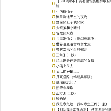
【SDGs繪本】具有優雅姿態和歌
鯨
小內褲仙子
流星劃過天空的夜晚
野狼的肚子我的家
大餓狼和小豬村
冒煙的水壺
長壽湯仙女（暢銷典藏版）
世界遺產迷宮尋寶之旅
帶來幸福的白熊郵差
三角形(二版)
頭上總是停著鸚鵡的女孩
小熊上學去
我以前好怕……
月亮雪酪（暢銷典藏版）
佛瑞德忘記了
熱帶魚泰瑞
正方形(二版)
躲貓貓
我是章魚燒，我叫章魚三郎(二版)
【SEL情緒素養繪本】 恐龍怎麼發脾