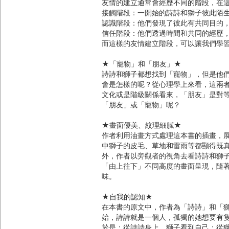
友情的建立通常會經歷不同的階段，在
接觸階段：一開始的詩詩和獅子彼此陌
認識階段：他們發現了彼此有共同目的
信任階段：他們透過時間和共同的經歷
而這樣的友情建立階段，可以讓我們學
★「寵物」和「朋友」★
詩詩和獅子都想找到「寵物」，但是他
會是怎樣的呢？從心理學上來看，這兩
文化或是階級關係看來，「朋友」是對
「朋友」或「寵物」呢？
★畫面優美、紋理細膩★
作者利用油畫方式處理這本書的插畫，
中獅子的皮毛、草地和雷雨等都顯得既
外，作者以旁觀者的視角去看詩詩和獅
「由上往下」不同高度的畫面呈現，隨
味。
★自我的認知★
在本書的原文中，作者為「詩詩」和「
始，詩詩就是一個人，孤獨的她想要有
於是：從詩詩身上，獅子看到自己；從