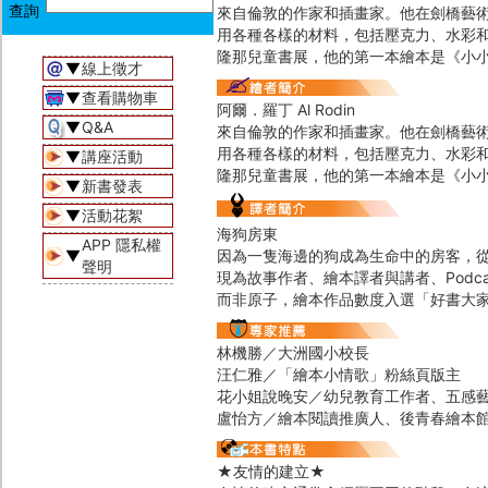
來自倫敦的作家和插畫家。他在劍橋藝術
用各種各樣的材料，包括壓克力、水彩和
隆那兒童書展，他的第一本繪本是《小
▼
線上徵才
▼
查看購物車
阿爾．羅丁 Al Rodin
▼
Q&A
來自倫敦的作家和插畫家。他在劍橋藝術
用各種各樣的材料，包括壓克力、水彩和
▼
講座活動
隆那兒童書展，他的第一本繪本是《小
▼
新書發表
▼
活動花絮
海狗房東
APP 隱私權
▼
因為一隻海邊的狗成為生命中的房客，
聲明
現為故事作者、繪本譯者與講者、Pod
而非原子，繪本作品數度入選「好書大
林機勝／大洲國小校長
汪仁雅／「繪本小情歌」粉絲頁版主
花小姐說晚安／幼兒教育工作者、五感
盧怡方／繪本閱讀推廣人、後青春繪本
★友情的建立★