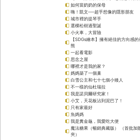
如何當奶奶的保母
嗨！凱文──超乎想像的隱形朋友
城市裡的提琴手
選棵松樹過聖誕
小火車，大冒險
【SDGs繪本】擁有絕佳的方向感
熊
一起看電影
思念之屋
哪裡才是我的家？
媽媽築了一個巢
白雪公主和七十七個小矮人
不一樣的仙杜瑞拉
我是諾貝爾研究家！
小艾，天花板沾到泥巴了！
只有家最好
魚媽媽
我是糞金龜，我愛吃大便
魔法糖果（暢銷典藏版） （首批加
夾）