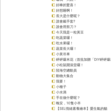
好棒的驚喜！
好想睡啊！
長大是什麼呢？
誰會戴手套?
誰會用剪刀？
今天我是一粒黃豆
吃蔬菜囉！
吃水果囉！
蔬菜長大囉！
小黃吊車
砰砰爆米花（首批加贈「DIY砰砰
小松鼠開澡堂囉！
陸海空總動員
動物大集合
我要！
小種子
小水滴
手在做什麼呢？
晚安，10隻小羊
【SEL情緒素養繪本】愛生氣的貓