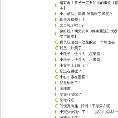
超有趣！孩子一定要知道的事物【
本】
小小偵探拼圖書-誰偷吃了蜂蜜？
真是沒禮貌！！
太自私了吧！?
超好玩！幼兒的100件東西認知大
學習繪本】
寶貝玩瑜伽－幼兒的第一本瑜伽書
我是一片葉子
小種子，快長大（蔬菜篇）
小種子，快長大（水果篇）
小女生上廁所了！
是誰在跳呢？
小心！誰在那裡？
我會刷牙了！
感謝書
要穿什麼呢？
來種花吧！
便便真有趣─我們才不穿尿布呢！
小寶寶要誕生了！──胎兒在媽媽肚
嚇我一大跳！