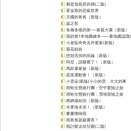
都是放屁惹的禍(二版)
霍金斯的恐龍世界
天國的爸爸（新版）
蟲之歌
各種各樣的家──家庭大書（新版）
我的第1本地圖繪本――看地圖認識
小老鼠奇奇去外婆家(新版)
菊花娃娃
把殼丟掉的烏龜（新版）
阿尼，該睡覺了！（新版）
馬鈴薯家族（新版）
蔬菜運動會！（新版）
小雲朵(新版)小小的雲，大大的事
雨蛙生態旅行團：空中驚險之旅
雨蛙生態旅行團：雪地冒險之旅
媽媽做給你（新版）
水果海水浴！（新版）
畫畫嚕啦啦
我爸爸超級厲害！
我討厭去幼兒園(二版)