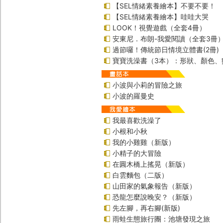
【SEL情緒素養繪本】不要不要！
【SEL情緒素養繪本】哇哇大哭
LOOK！視覺遊戲（全套4冊）
安東尼．布朗-我愛閱讀（全套3冊
過節囉！傳統節日情境立體書(2冊)
寶寶洗澡書（3本）：形狀、顏色、
小波與小莉的冒險之旅
小波的羅曼史
我最喜歡洗澡了
小根和小秋
我的小雞雞（新版）
小精子的大冒險
在圓木橋上搖晃（新版）
白雲麵包（二版）
山田家的氣象報告（新版）
恐龍怎麼說晚安？（新版）
先左腳，再右腳(新版)
雨蛙生態旅行團：池塘發現之旅