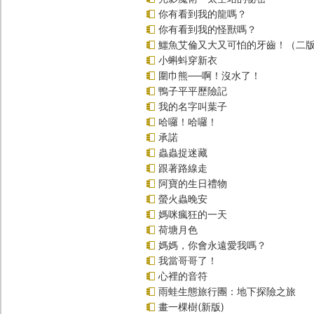
你有看到我的龍嗎？
你有看到我的怪獸嗎？
鱷魚艾倫又大又可怕的牙齒！（二
小蝌蚪穿新衣
圍巾熊──啊！沒水了！
鴨子平平歷險記
我的名字叫葉子
哈囉！哈囉！
承諾
蟲蟲捉迷藏
跟著路線走
阿寶的生日禮物
螢火蟲晚安
媽咪瘋狂的一天
荷塘月色
媽媽，你會永遠愛我嗎？
我當哥哥了！
心裡的音符
雨蛙生態旅行團：地下探險之旅
畫一棵樹(新版)