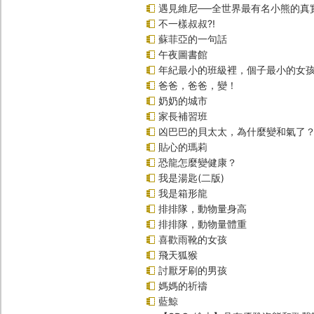
遇見維尼──全世界最有名小熊的真
不一樣叔叔?!
蘇菲亞的一句話
午夜圖書館
年紀最小的班級裡，個子最小的女孩
爸爸，爸爸，變！
奶奶的城市
家長補習班
凶巴巴的貝太太，為什麼變和氣了
貼心的瑪莉
恐龍怎麼變健康？
我是湯匙(二版)
我是箱形龍
排排隊，動物量身高
排排隊，動物量體重
喜歡雨靴的女孩
飛天狐猴
討厭牙刷的男孩
媽媽的祈禱
藍鯨