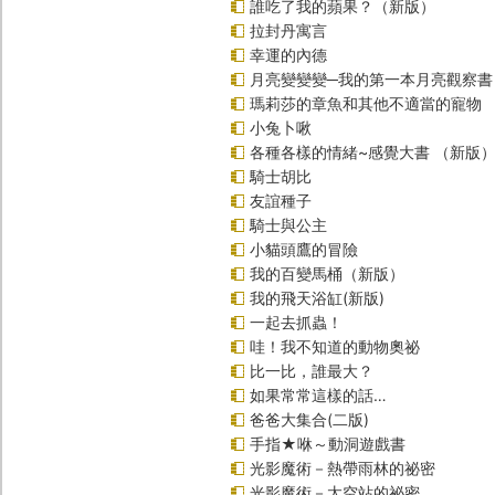
誰吃了我的蘋果？（新版）
拉封丹寓言
幸運的內德
月亮變變變─我的第一本月亮觀察書
瑪莉莎的章魚和其他不適當的寵物
小兔卜啾
各種各樣的情緒~感覺大書 （新版
騎士胡比
友誼種子
騎士與公主
小貓頭鷹的冒險
我的百變馬桶（新版）
我的飛天浴缸(新版)
一起去抓蟲！
哇！我不知道的動物奧祕
比一比，誰最大？
如果常常這樣的話…
爸爸大集合(二版)
手指★咻～動洞遊戲書
光影魔術－熱帶雨林的祕密
光影魔術－太空站的祕密