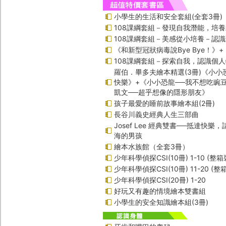
小學生的生活和安全套組(全套3冊)
108課綱套組－發現自我潛能，培
108課綱套組－美感從小培養－認
《和新型冠狀病毒說Bye Bye！》
108課綱套組－探索自我，認識個
羅伯．畢多夫繪本精選(3冊)《小小
快樂》+《小小恐龍──我不想吃豌
凱文──超乎想像的隱形朋友》
孩子最愛的睡前故事繪本組(2冊)
長谷川義史經典人生三部曲
Josef Lee 經典雙書──抵達快樂
海的男孩
繪本水族館（全套3冊）
少年科學偵探CSI(10冊) 1-10 (整箱
少年科學偵探CSI(10冊) 11-20 (整
少年科學偵探CSI(20冊) 1-20
好玩又有趣的情境繪本雙書組
小學生的安全知識繪本組(3冊)