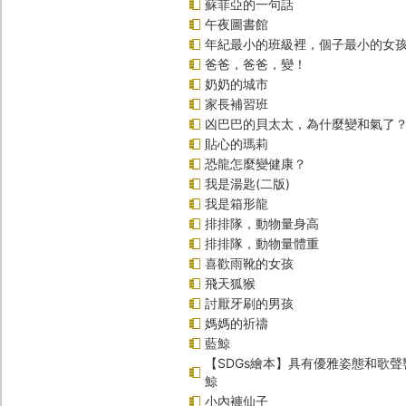
蘇菲亞的一句話
午夜圖書館
年紀最小的班級裡，個子最小的女孩
爸爸，爸爸，變！
奶奶的城市
家長補習班
凶巴巴的貝太太，為什麼變和氣了
貼心的瑪莉
恐龍怎麼變健康？
我是湯匙(二版)
我是箱形龍
排排隊，動物量身高
排排隊，動物量體重
喜歡雨靴的女孩
飛天狐猴
討厭牙刷的男孩
媽媽的祈禱
藍鯨
【SDGs繪本】具有優雅姿態和歌
鯨
小內褲仙子