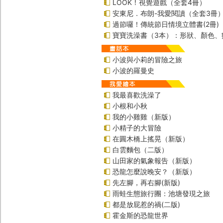
LOOK！視覺遊戲（全套4冊）
安東尼．布朗-我愛閱讀（全套3冊
過節囉！傳統節日情境立體書(2冊)
寶寶洗澡書（3本）：形狀、顏色、
小波與小莉的冒險之旅
小波的羅曼史
我最喜歡洗澡了
小根和小秋
我的小雞雞（新版）
小精子的大冒險
在圓木橋上搖晃（新版）
白雲麵包（二版）
山田家的氣象報告（新版）
恐龍怎麼說晚安？（新版）
先左腳，再右腳(新版)
雨蛙生態旅行團：池塘發現之旅
都是放屁惹的禍(二版)
霍金斯的恐龍世界