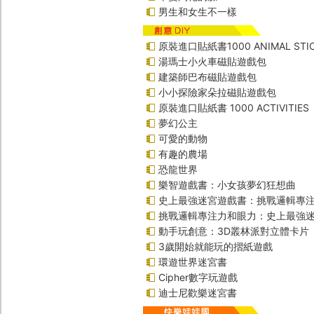
男生和女生不一樣
原裝進口貼紙書1000 ANIMAL STIC
湯瑪士小火車磁貼遊戲包
建築師巴布磁貼遊戲包
小小探險家朵拉磁貼遊戲包
原裝進口貼紙書 1000 ACTIVITIES
夢幻公主
可愛的動物
有趣的農場
恐龍世界
樂智遊戲書：小女孩夢幻狂想曲
史上最強迷宮遊戲書：挑戰邏輯專
挑戰邏輯專注力和眼力：史上最強迷
動手玩創意：3D叢林派對立體卡片
3歲開始就能玩的摺紙遊戲
環遊世界迷宮書
Cipher數字玩遊戲
迪士尼歡樂迷宮書