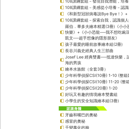
108課綱套組－發現自我潛能，培
108課綱套組－美感從小培養－認
《和新型冠狀病毒說Bye Bye！》
108課綱套組－探索自我，認識個
羅伯．畢多夫繪本精選(3冊)《小小
快樂》+《小小恐龍──我不想吃豌
凱文──超乎想像的隱形朋友》
孩子最愛的睡前故事繪本組(2冊)
長谷川義史經典人生三部曲
Josef Lee 經典雙書──抵達快樂
海的男孩
繪本水族館（全套3冊）
少年科學偵探CSI(10冊) 1-10 (整箱
少年科學偵探CSI(10冊) 11-20 (整
少年科學偵探CSI(20冊) 1-20
好玩又有趣的情境繪本雙書組
小學生的安全知識繪本組(3冊)
牙齒和嘴巴的奧秘
感冒的奧秘
千變萬化的臉