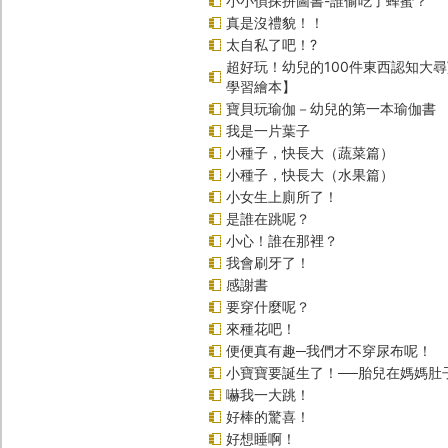
小小偵探拼圖書-誰偷吃了蜂蜜？
真是沒禮貌！！
太自私了吧！?
超好玩！幼兒的100件東西認知大
學習繪本】
寶貝玩瑜伽－幼兒的第一本瑜伽書
我是一片葉子
小種子，快長大（蔬菜篇）
小種子，快長大（水果篇）
小女生上廁所了！
是誰在跳呢？
小心！誰在那裡？
我會刷牙了！
感謝書
要穿什麼呢？
來種花吧！
便便真有趣─我們才不穿尿布呢！
小寶寶要誕生了！──胎兒在媽媽肚
嚇我一大跳！
好棒的驚喜！
好想睡啊！