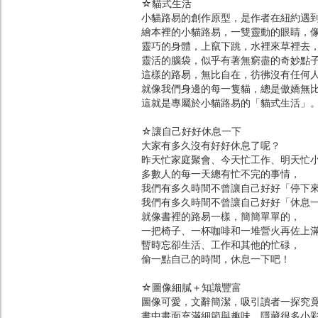
☆貓式生活
小貓路易的創作原型，是作者在紐約遇
繪本裡的小貓路易，一雙靈動的眼睛，
靈巧的身體，上竄下跳，水裡來草裡去
靈活的腦袋，似乎有著無窮盡的奇妙點
這樣的路易，無比自在，彷彿沒有任何
就像我們身邊的每一隻貓，總是傲嬌無
這就是專屬於小貓路易的「貓式生活」
☆讓自己好好休息一下
大家有多久沒有好好休息了呢？
昨天忙家庭聚會、今天忙工作、明天忙小
多數人的每一天總有忙不完的事情，
我們有多久時間不曾讓自己好好「停下
我們有多久時間不曾讓自己好好「休息
就像書裡的路易一樣，簡簡單單的，
一把椅子、一杯咖啡和一堆營火再佐上
暫時忘卻生活、工作和其他的忙碌，
偷一點自己的時間，休息一下吧！
☆圖像細膩＋知識豐富
圖像可愛，文辭簡潔，吸引讀者一探究
書中畫面充滿細節與趣味，隱藏很多小