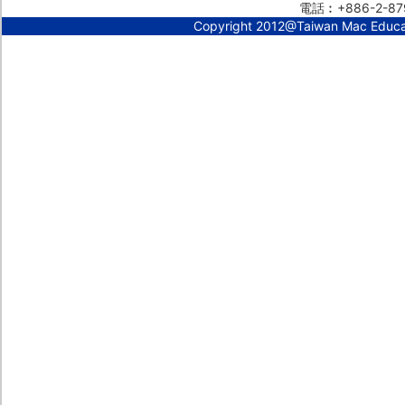
電話︰+886-2-87
Copyright 2012@Taiwan Mac Educ