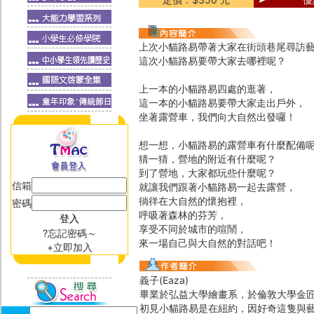
上次小貓路易帶著大家在街頭巷尾尋訪
這次小貓路易要帶大家去哪裡呢？
上一本的小貓路易四處的逛著，
這一本的小貓路易要帶大家走出戶外，
坐著露營車，我們向大自然出發囉！
想一想，小貓路易的露營車有什麼配備
猜一猜，營地的附近有什麼呢？
到了營地，大家都玩些什麼呢？
信箱
就讓我們跟著小貓路易一起去露營，
徜徉在大自然的懷抱裡，
密碼
呼吸著森林的芬芳，
享受不同於城市的喧鬧，
?忘記密碼～
來一場自己與大自然的對話吧！
+立即加入
義子(Eaza)
畢業於弘益大學繪畫系，於倫敦大學金
初見小貓路易是在紐約，因好奇這隻與