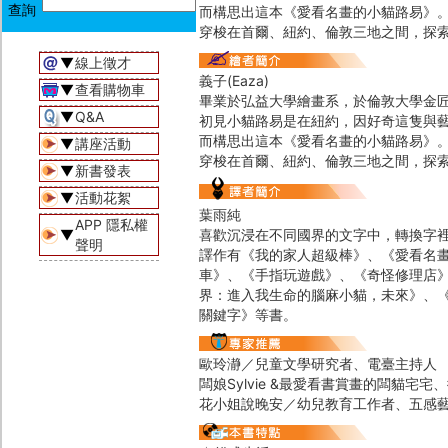
而構思出這本《愛看名畫的小貓路易》
穿梭在首爾、紐約、倫敦三地之間，探
▼
線上徵才
義子(Eaza)
▼
查看購物車
畢業於弘益大學繪畫系，於倫敦大學金
▼
Q&A
初見小貓路易是在紐約，因好奇這隻與
而構思出這本《愛看名畫的小貓路易》
▼
講座活動
穿梭在首爾、紐約、倫敦三地之間，探
▼
新書發表
▼
活動花絮
葉雨純
APP 隱私權
▼
喜歡沉浸在不同國界的文字中，轉換字
聲明
譯作有《我的家人超級棒》、《愛看名
車》、《手指玩遊戲》、《奇怪修理店》
界：進入我生命的腦麻小貓，未來》、
關鍵字》等書。
歐玲瀞／兒童文學研究者、電臺主持人
闆娘Sylvie &最愛看書賞畫的闆貓宅
花小姐說晚安／幼兒教育工作者、五感