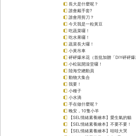
長大是什麼呢？
誰會戴手套?
誰會用剪刀？
今天我是一粒黃豆
吃蔬菜囉！
吃水果囉！
蔬菜長大囉！
小黃吊車
砰砰爆米花（首批加贈「DIY砰砰
小松鼠開澡堂囉！
陸海空總動員
動物大集合
我要！
小種子
小水滴
手在做什麼呢？
晚安，10隻小羊
【SEL情緒素養繪本】愛生氣的貓
【SEL情緒素養繪本】不要不要！
【SEL情緒素養繪本】哇哇大哭