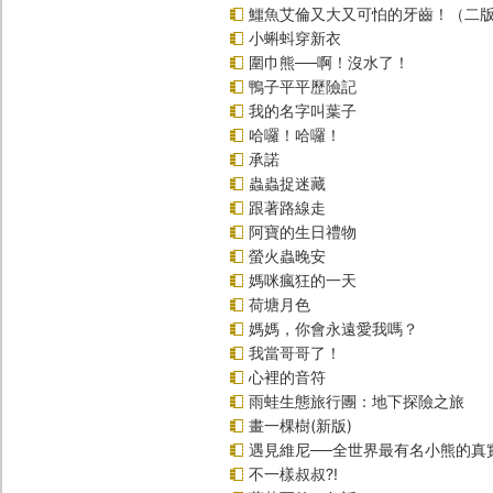
鱷魚艾倫又大又可怕的牙齒！（二
小蝌蚪穿新衣
圍巾熊──啊！沒水了！
鴨子平平歷險記
我的名字叫葉子
哈囉！哈囉！
承諾
蟲蟲捉迷藏
跟著路線走
阿寶的生日禮物
螢火蟲晚安
媽咪瘋狂的一天
荷塘月色
媽媽，你會永遠愛我嗎？
我當哥哥了！
心裡的音符
雨蛙生態旅行團：地下探險之旅
畫一棵樹(新版)
遇見維尼──全世界最有名小熊的真
不一樣叔叔?!