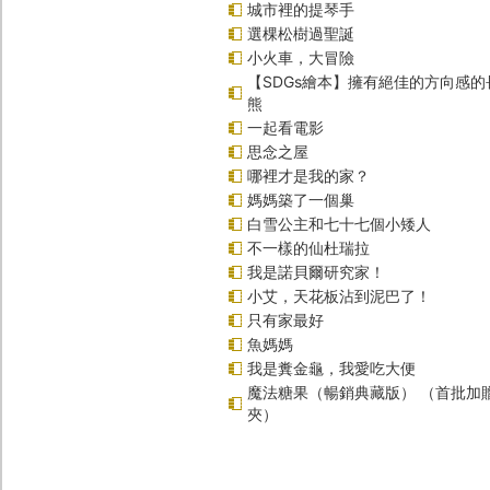
城市裡的提琴手
選棵松樹過聖誕
小火車，大冒險
【SDGs繪本】擁有絕佳的方向感
熊
一起看電影
思念之屋
哪裡才是我的家？
媽媽築了一個巢
白雪公主和七十七個小矮人
不一樣的仙杜瑞拉
我是諾貝爾研究家！
小艾，天花板沾到泥巴了！
只有家最好
魚媽媽
我是糞金龜，我愛吃大便
魔法糖果（暢銷典藏版） （首批加
夾）