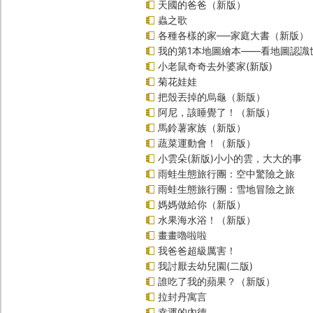
天國的爸爸（新版）
蟲之歌
各種各樣的家──家庭大書（新版）
我的第1本地圖繪本――看地圖認識
小老鼠奇奇去外婆家(新版)
菊花娃娃
把殼丟掉的烏龜（新版）
阿尼，該睡覺了！（新版）
馬鈴薯家族（新版）
蔬菜運動會！（新版）
小雲朵(新版)小小的雲，大大的事
雨蛙生態旅行團：空中驚險之旅
雨蛙生態旅行團：雪地冒險之旅
媽媽做給你（新版）
水果海水浴！（新版）
畫畫嚕啦啦
我爸爸超級厲害！
我討厭去幼兒園(二版)
誰吃了我的蘋果？（新版）
拉封丹寓言
幸運的內德