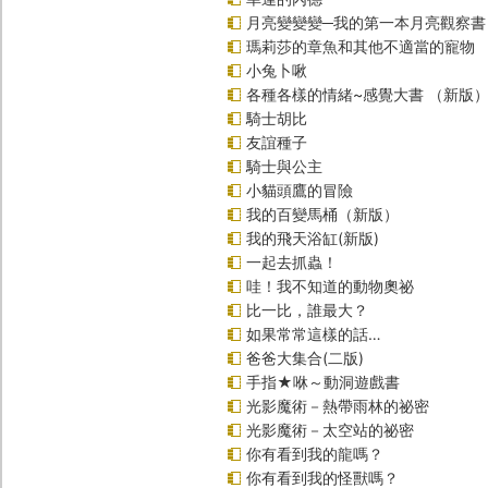
月亮變變變─我的第一本月亮觀察書
瑪莉莎的章魚和其他不適當的寵物
小兔卜啾
各種各樣的情緒~感覺大書 （新版
騎士胡比
友誼種子
騎士與公主
小貓頭鷹的冒險
我的百變馬桶（新版）
我的飛天浴缸(新版)
一起去抓蟲！
哇！我不知道的動物奧祕
比一比，誰最大？
如果常常這樣的話…
爸爸大集合(二版)
手指★咻～動洞遊戲書
光影魔術－熱帶雨林的祕密
光影魔術－太空站的祕密
你有看到我的龍嗎？
你有看到我的怪獸嗎？