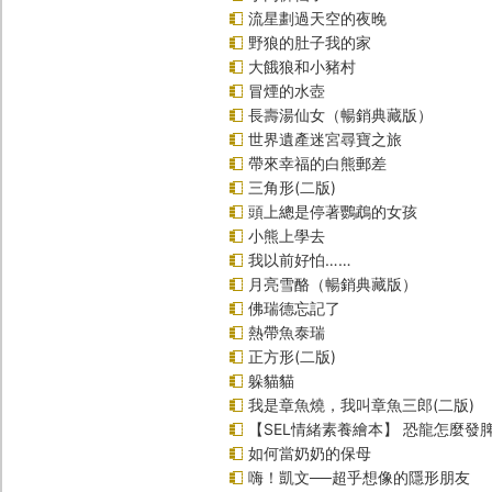
流星劃過天空的夜晚
野狼的肚子我的家
大餓狼和小豬村
冒煙的水壺
長壽湯仙女（暢銷典藏版）
世界遺產迷宮尋寶之旅
帶來幸福的白熊郵差
三角形(二版)
頭上總是停著鸚鵡的女孩
小熊上學去
我以前好怕……
月亮雪酪（暢銷典藏版）
佛瑞德忘記了
熱帶魚泰瑞
正方形(二版)
躲貓貓
我是章魚燒，我叫章魚三郎(二版)
【SEL情緒素養繪本】 恐龍怎麼發脾
如何當奶奶的保母
嗨！凱文──超乎想像的隱形朋友