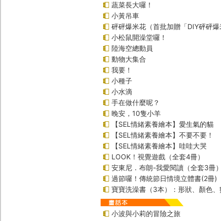
蔬菜長大囉！
小黃吊車
砰砰爆米花（首批加贈「DIY砰砰
小松鼠開澡堂囉！
陸海空總動員
動物大集合
我要！
小種子
小水滴
手在做什麼呢？
晚安，10隻小羊
【SEL情緒素養繪本】愛生氣的貓
【SEL情緒素養繪本】不要不要！
【SEL情緒素養繪本】哇哇大哭
LOOK！視覺遊戲（全套4冊）
安東尼．布朗-我愛閱讀（全套3冊
過節囉！傳統節日情境立體書(2冊)
寶寶洗澡書（3本）：形狀、顏色、
小波與小莉的冒險之旅