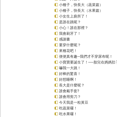
小種子，快長大（蔬菜篇）
小種子，快長大（水果篇）
小女生上廁所了！
是誰在跳呢？
小心！誰在那裡？
我會刷牙了！
感謝書
要穿什麼呢？
來種花吧！
便便真有趣─我們才不穿尿布呢！
小寶寶要誕生了！──胎兒在媽媽肚
嚇我一大跳！
好棒的驚喜！
好想睡啊！
長大是什麼呢？
誰會戴手套?
誰會用剪刀？
今天我是一粒黃豆
吃蔬菜囉！
吃水果囉！