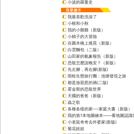
小波的羅曼史
我最喜歡洗澡了
小根和小秋
我的小雞雞（新版）
小精子的大冒險
在圓木橋上搖晃（新版）
白雲麵包（二版）
山田家的氣象報告（新版）
恐龍怎麼說晚安？（新版）
先左腳，再右腳(新版)
雨蛙生態旅行團：池塘發現之旅
都是放屁惹的禍(二版)
霍金斯的恐龍世界
天國的爸爸（新版）
蟲之歌
各種各樣的家──家庭大書（新版）
我的第1本地圖繪本――看地圖認識
小老鼠奇奇去外婆家(新版)
菊花娃娃