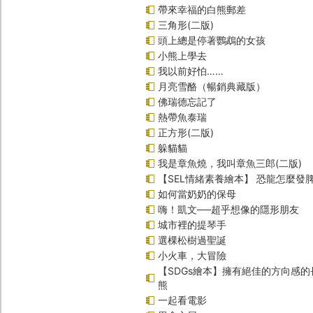
帶來幸福的白熊郵差
三角形(二版)
頭上總是停著鸚鵡的女孩
小熊上學去
我以前好怕……
月亮雪酪（暢銷典藏版）
佛瑞德忘記了
熱帶魚泰瑞
正方形(二版)
躲貓貓
我是章魚燒，我叫章魚三郎(二版)
【SEL情緒素養繪本】 恐龍怎麼發脾
如何當奶奶的保母
嗨！凱文──超乎想像的隱形朋友
城市裡的提琴手
選棵松樹過聖誕
小火車，大冒險
【SDGs繪本】擁有絕佳的方向感
熊
一起看電影