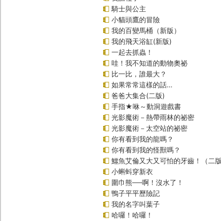
騎士與公主
小貓頭鷹的冒險
我的百變馬桶（新版）
我的飛天浴缸(新版)
一起去抓蟲！
哇！我不知道的動物奧祕
比一比，誰最大？
如果常常這樣的話…
爸爸大集合(二版)
手指★咻～動洞遊戲書
光影魔術－熱帶雨林的祕密
光影魔術－太空站的祕密
你有看到我的龍嗎？
你有看到我的怪獸嗎？
鱷魚艾倫又大又可怕的牙齒！（二
小蝌蚪穿新衣
圍巾熊──啊！沒水了！
鴨子平平歷險記
我的名字叫葉子
哈囉！哈囉！