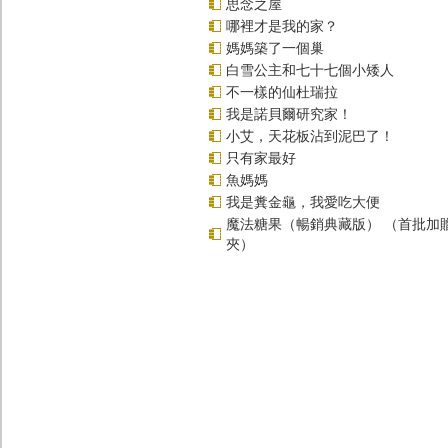
思念之屋
哪裡才是我的家？
媽媽築了一個巢
白雪公主和七十七個小矮人
不一樣的仙杜瑞拉
我是諾貝爾研究家！
小艾，天花板沾到泥巴了！
只有家最好
魚媽媽
我是糞金龜，我愛吃大便
魔法糖果（暢銷典藏版） （首批加
夾）