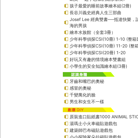
孩子最愛的睡前故事繪本組(2冊)
長谷川義史經典人生三部曲
Josef Lee 經典雙書──抵達快樂
海的男孩
繪本水族館（全套3冊）
少年科學偵探CSI(10冊) 1-10 (整箱
少年科學偵探CSI(10冊) 11-20 (整
少年科學偵探CSI(20冊) 1-20
好玩又有趣的情境繪本雙書組
小學生的安全知識繪本組(3冊)
牙齒和嘴巴的奧秘
感冒的奧秘
千變萬化的臉
男生和女生不一樣
原裝進口貼紙書1000 ANIMAL STIC
湯瑪士小火車磁貼遊戲包
建築師巴布磁貼遊戲包
小小探險家朵拉磁貼遊戲包