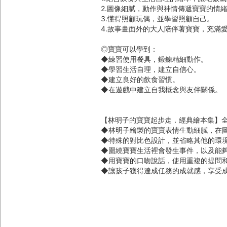
2.圖像細膩，動作與神情傳遞寶寶的情
3.懂得照顧玩偶，並學習照顧自己。
4.故事畫面外的大人陪伴著寶寶，充滿
◎寶寶可以學到：
◆練習使用餐具，鍛鍊精細動作。
◆學習生活自理，建立自信心。
◆建立良好的飲食習慣。
◆在遊戲中建立自我概念與友伴關係。
【林明子的寶寶起步走．經典繪本集】
◆林明子繪製的寶寶表情生動細膩，在
◆特殊的對比色設計，並省略其他的環
◆圍繞寶寶生活裡會發生事件，以及能
◆用寶寶的口吻說話，使用重複的提問
◆讓孩子獲得達成任務的成就感，享受