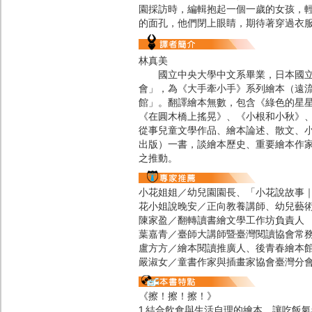
園採訪時，編輯抱起一個一歲的女孩，
的面孔，他們閉上眼睛，期待著穿過衣
林真美
國立中央大學中文系畢業，日本國立御
會」，為《大手牽小手》系列繪本（遠流
館」。翻譯繪本無數，包含《綠色的星
《在圓木橋上搖晃》、《小根和小秋》
從事兒童文學作品、繪本論述、散文、
出版）一書，談繪本歷史、重要繪本作
之推動。
小花姐姐／幼兒園園長、「小花說故事｜
花小姐說晚安／正向教養講師、幼兒藝
陳家盈／翻轉讀書繪文學工作坊負責人
葉嘉青／臺師大講師暨臺灣閱讀協會常
盧方方／繪本閱讀推廣人、後青春繪本
嚴淑女／童書作家與插畫家協會臺灣分會會長
《擦！擦！擦！》
1.結合飲食與生活自理的繪本，讓吃飯