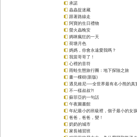
承諾
蟲蟲捉迷藏
跟著路線走
阿寶的生日禮物
螢火蟲晚安
媽咪瘋狂的一天
荷塘月色
媽媽，你會永遠愛我嗎？
我當哥哥了！
心裡的音符
雨蛙生態旅行團：地下探險之旅
畫一棵樹(新版)
遇見維尼──全世界最有名小熊的真
不一樣叔叔?!
蘇菲亞的一句話
午夜圖書館
年紀最小的班級裡，個子最小的女孩
爸爸，爸爸，變！
奶奶的城市
家長補習班