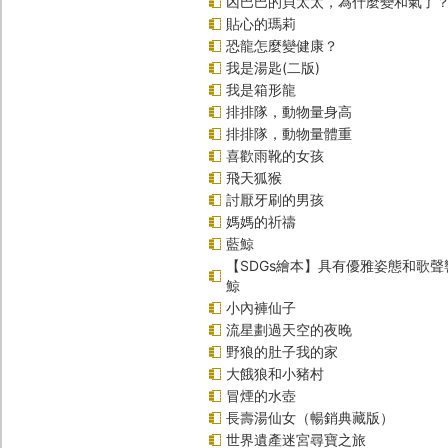
凶巴巴的貝太太，為什麼變和氣了
貼心的瑪莉
恐龍怎麼變健康？
我是湯匙(二版)
我是箱形龍
排排隊，動物量身高
排排隊，動物量體重
喜歡雨靴的女孩
飛天狐猴
討厭牙刷的男孩
媽媽的祈禱
藍鯨
【SDGs繪本】具有優雅姿態和歌
鯨
小內褲仙子
流星劃過天空的夜晚
野狼的肚子我的家
大餓狼和小豬村
冒煙的水壺
長壽湯仙女（暢銷典藏版）
世界遺產迷宮尋寶之旅