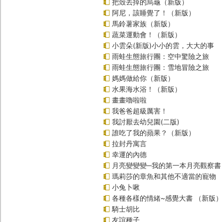
把殼丟掉的烏龜（新版）
阿尼，該睡覺了！（新版）
馬鈴薯家族（新版）
蔬菜運動會！（新版）
小雲朵(新版)小小的雲，大大的事
雨蛙生態旅行團：空中驚險之旅
雨蛙生態旅行團：雪地冒險之旅
媽媽做給你（新版）
水果海水浴！（新版）
畫畫嚕啦啦
我爸爸超級厲害！
我討厭去幼兒園(二版)
誰吃了我的蘋果？（新版）
拉封丹寓言
幸運的內德
月亮變變變─我的第一本月亮觀察書
瑪莉莎的章魚和其他不適當的寵物
小兔卜啾
各種各樣的情緒~感覺大書 （新版
騎士胡比
友誼種子