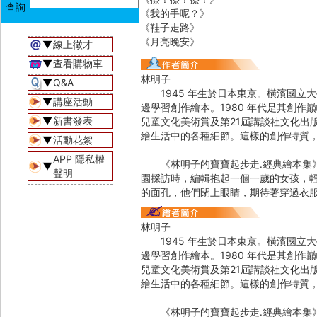
《我的手呢？》
《鞋子走路》
《月亮晚安》
▼
線上徵才
▼
查看購物車
林明子
▼
Q&A
1945 年生於日本東京。橫濱國立
▼
講座活動
邊學習創作繪本。1980 年代是其創作
▼
新書發表
兒童文化美術賞及第21屆講談社文化出
繪生活中的各種細節。這樣的創作特質
▼
活動花絮
APP 隱私權
《林明子的寶寶起步走․經典繪本集》
▼
聲明
園採訪時，編輯抱起一個一歲的女孩，
的面孔，他們閉上眼睛，期待著穿過衣
林明子
1945 年生於日本東京。橫濱國立
邊學習創作繪本。1980 年代是其創作
兒童文化美術賞及第21屆講談社文化出
繪生活中的各種細節。這樣的創作特質
《林明子的寶寶起步走․經典繪本集》