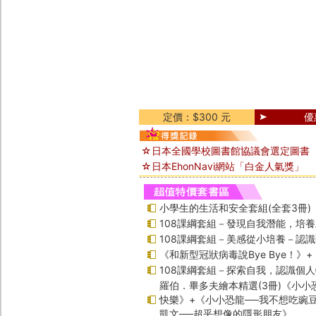
定價：$300 元
優
☆日本全國學校圖書館協議會選定圖書
☆日本EhonNavi網站「白金人氣獎」
小學生的生活和安全套組(全套3冊)
108課綱套組－發現自我潛能，培
108課綱套組－美感從小培養－認
《和新型冠狀病毒說Bye Bye！》
108課綱套組－探索自我，認識個
羅伯．畢多夫繪本精選(3冊)《小小
快樂》+《小小恐龍──我不想吃豌
凱文──超乎想像的隱形朋友》