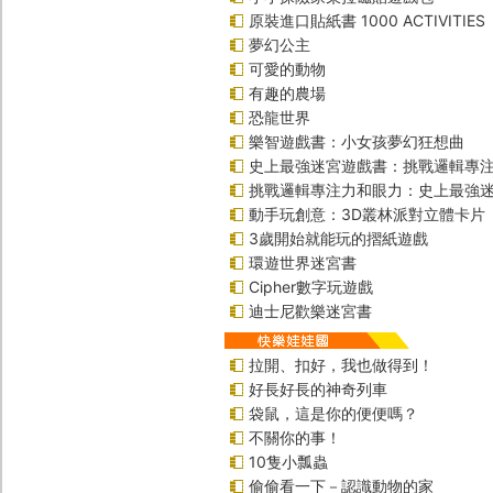
原裝進口貼紙書 1000 ACTIVITIES
夢幻公主
可愛的動物
有趣的農場
恐龍世界
樂智遊戲書：小女孩夢幻狂想曲
史上最強迷宮遊戲書：挑戰邏輯專
挑戰邏輯專注力和眼力：史上最強迷
動手玩創意：3D叢林派對立體卡片
3歲開始就能玩的摺紙遊戲
環遊世界迷宮書
Cipher數字玩遊戲
迪士尼歡樂迷宮書
拉開、扣好，我也做得到！
好長好長的神奇列車
袋鼠，這是你的便便嗎？
不關你的事！
10隻小瓢蟲
偷偷看一下－認識動物的家