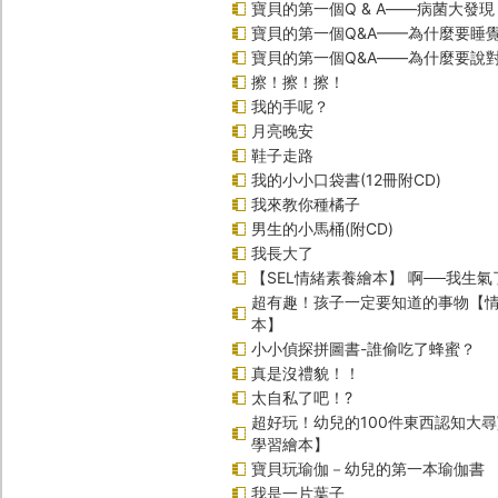
寶貝的第一個Q & A――病菌大發現
寶貝的第一個Q&A——為什麼要睡
寶貝的第一個Q&A――為什麼要說
擦！擦！擦！
我的手呢？
月亮晚安
鞋子走路
我的小小口袋書(12冊附CD)
我來教你種橘子
男生的小馬桶(附CD)
我長大了
【SEL情緒素養繪本】 啊──我生氣
超有趣！孩子一定要知道的事物【
本】
小小偵探拼圖書-誰偷吃了蜂蜜？
真是沒禮貌！！
太自私了吧！?
超好玩！幼兒的100件東西認知大
學習繪本】
寶貝玩瑜伽－幼兒的第一本瑜伽書
我是一片葉子