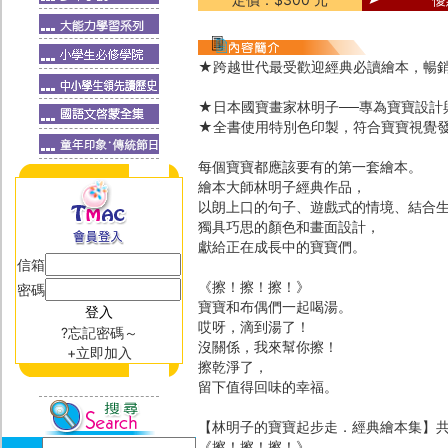
★跨越世代最受歡迎經典必讀繪本，暢
★日本國寶畫家林明子──專為寶寶設計
★全書使用特別色印製，符合寶寶視覺
每個寶寶都應該要有的第一套繪本。
繪本大師林明子經典作品，
以朗上口的句子、遊戲式的情境、結合
獨具巧思的顏色和畫面設計，
獻給正在成長中的寶寶們。
信箱
《擦！擦！擦！》
密碼
寶寶和布偶們一起喝湯。
哎呀，滴到湯了！
?忘記密碼～
沒關係，我來幫你擦！
+立即加入
擦乾淨了，
留下值得回味的幸福。
【林明子的寶寶起步走．經典繪本集】
《擦！擦！擦！》