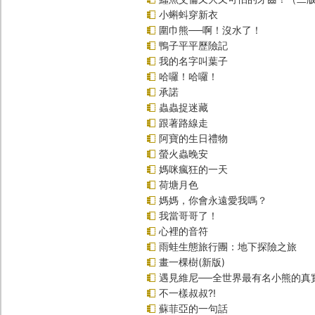
小蝌蚪穿新衣
圍巾熊──啊！沒水了！
鴨子平平歷險記
我的名字叫葉子
哈囉！哈囉！
承諾
蟲蟲捉迷藏
跟著路線走
阿寶的生日禮物
螢火蟲晚安
媽咪瘋狂的一天
荷塘月色
媽媽，你會永遠愛我嗎？
我當哥哥了！
心裡的音符
雨蛙生態旅行團：地下探險之旅
畫一棵樹(新版)
遇見維尼──全世界最有名小熊的真
不一樣叔叔?!
蘇菲亞的一句話