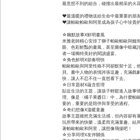
最意想不到的組合，碰撞出最精采的火
♥最溫暖的禮物送給生命中最重要的朋
♥讓帕歐帕歐和阿里成為孩子心中珍貴
☆幽默故事X鮮明畫風
米雅老師精心安排了獅子帕歐帕歐與鱷
眼、色彩鮮豔的畫風，甚至圖像中暗藏
者一場獨特美好的閱讀盛宴。
☆角色鮮明X節奏明快
帕歐帕歐與阿里性格不同卻默契十足，
貝。書中人物的表情誇張逗趣，充滿戲
快，讓人不忍不住一直想看下去。
☆日常題材X蘊含哲理
貼近生活的主題，讓孩子輕鬆進入故事
理。像是〈橘子果醬日〉中，為什麼帕
要的，重要的是陪伴與享受的過程。
☆奇幻想像X溫暖童趣
故事主題雖然充滿生活感，但內容卻有
玩所帶來的快樂，溫柔而充滿童趣。結
著帕歐帕歐和阿里，讓想像飛揚吧！
☆分享同理X友伴關係