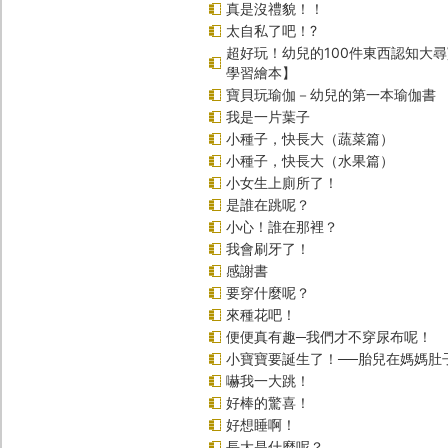
真是沒禮貌！！
太自私了吧！?
超好玩！幼兒的100件東西認知大
學習繪本】
寶貝玩瑜伽－幼兒的第一本瑜伽書
我是一片葉子
小種子，快長大（蔬菜篇）
小種子，快長大（水果篇）
小女生上廁所了！
是誰在跳呢？
小心！誰在那裡？
我會刷牙了！
感謝書
要穿什麼呢？
來種花吧！
便便真有趣─我們才不穿尿布呢！
小寶寶要誕生了！──胎兒在媽媽肚
嚇我一大跳！
好棒的驚喜！
好想睡啊！
長大是什麼呢？