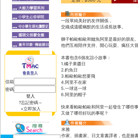
一段單純美好的友伴關係，
交織成溫暖幽默的生活成長故事。
獅子帕歐帕歐和鱷魚阿里是最好的朋友
他們互相陪伴支持、開心玩耍、瘋狂大
本書包含6個友誼小故事：
1.橘子果醬日
2.釣魚日
3.帕歐帕歐想要飛
信箱
4.阿里不在家
5.一球送一球
密碼
6.阿里的帽子
?忘記密碼～
快來看帕歐帕歐和阿里一起發生了哪些
+立即加入
又做了哪些好玩的事呢？
米雅
作家、插畫家、日文童書譯者，也是臉書專