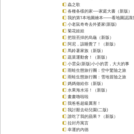
蟲之歌
各種各樣的家──家庭大書（新版）
我的第1本地圖繪本――看地圖認識
小老鼠奇奇去外婆家(新版)
菊花娃娃
把殼丟掉的烏龜（新版）
阿尼，該睡覺了！（新版）
馬鈴薯家族（新版）
蔬菜運動會！（新版）
小雲朵(新版)小小的雲，大大的事
雨蛙生態旅行團：空中驚險之旅
雨蛙生態旅行團：雪地冒險之旅
媽媽做給你（新版）
水果海水浴！（新版）
畫畫嚕啦啦
我爸爸超級厲害！
我討厭去幼兒園(二版)
誰吃了我的蘋果？（新版）
拉封丹寓言
幸運的內德