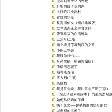
流星劃過天空的夜晚
野狼的肚子我的家
大餓狼和小豬村
冒煙的水壺
長壽湯仙女（暢銷典藏版）
世界遺產迷宮尋寶之旅
帶來幸福的白熊郵差
三角形(二版)
頭上總是停著鸚鵡的女孩
小熊上學去
我以前好怕……
月亮雪酪（暢銷典藏版）
佛瑞德忘記了
熱帶魚泰瑞
正方形(二版)
躲貓貓
我是章魚燒，我叫章魚三郎(二版)
【SEL情緒素養繪本】 恐龍怎麼發脾
如何當奶奶的保母
嗨！凱文──超乎想像的隱形朋友
城市裡的提琴手