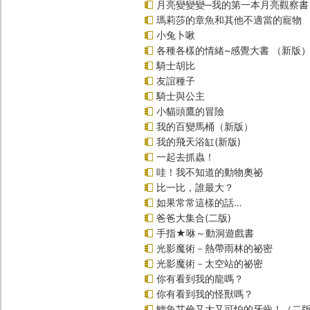
月亮變變變─我的第一本月亮觀察書
瑪莉莎的章魚和其他不適當的寵物
小兔卜啾
各種各樣的情緒~感覺大書 （新版
騎士胡比
友誼種子
騎士與公主
小貓頭鷹的冒險
我的百變馬桶（新版）
我的飛天浴缸(新版)
一起去抓蟲！
哇！我不知道的動物奧祕
比一比，誰最大？
如果常常這樣的話…
爸爸大集合(二版)
手指★咻～動洞遊戲書
光影魔術－熱帶雨林的祕密
光影魔術－太空站的祕密
你有看到我的龍嗎？
你有看到我的怪獸嗎？
鱷魚艾倫又大又可怕的牙齒！（二