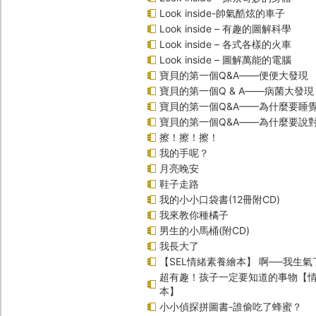
Look inside-帥氣酷炫的車子
Look inside – 有趣的圖解科學
Look inside – 各式各樣的火車
Look inside – 圖解萬能的電腦
寶貝的第一個Q&A――便便大發現
寶貝的第一個Q & A――病菌大發現
寶貝的第一個Q&A——為什麼要睡
寶貝的第一個Q&A――為什麼要說
擦！擦！擦！
我的手呢？
月亮晚安
鞋子走路
我的小小口袋書(12冊附CD)
我來教你種橘子
男生的小馬桶(附CD)
我長大了
【SEL情緒素養繪本】 啊──我生氣
超有趣！孩子一定要知道的事物【
本】
小小偵探拼圖書-誰偷吃了蜂蜜？