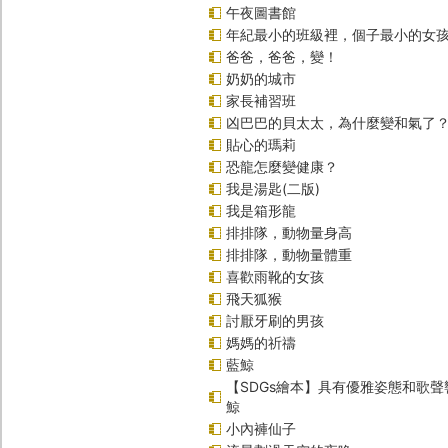
午夜圖書館
年紀最小的班級裡，個子最小的女孩
爸爸，爸爸，變！
奶奶的城市
家長補習班
凶巴巴的貝太太，為什麼變和氣了
貼心的瑪莉
恐龍怎麼變健康？
我是湯匙(二版)
我是箱形龍
排排隊，動物量身高
排排隊，動物量體重
喜歡雨靴的女孩
飛天狐猴
討厭牙刷的男孩
媽媽的祈禱
藍鯨
【SDGs繪本】具有優雅姿態和歌
鯨
小內褲仙子