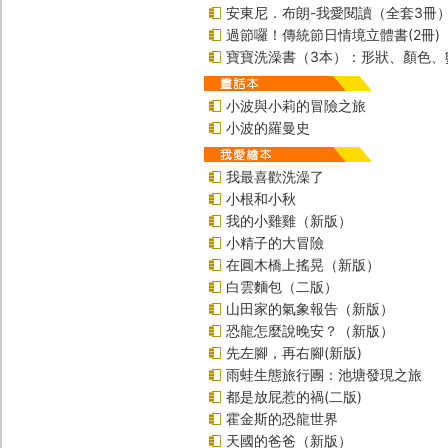
安東尼．布朗-我愛閱讀（全套3冊
過節囉！傳統節日情境立體書(2冊)
寶寶洗澡書（3本）：形狀、顏色、
小波與小莉的冒險之旅
小波的羅曼史
我最喜歡洗澡了
小根和小秋
我的小雞雞（新版）
小精子的大冒險
在圓木橋上搖晃（新版）
白雲麵包（二版）
山田家的氣象報告（新版）
恐龍怎麼說晚安？（新版）
先左腳，再右腳(新版)
雨蛙生態旅行團：池塘發現之旅
都是放屁惹的禍(二版)
霍金斯的恐龍世界
天國的爸爸（新版）