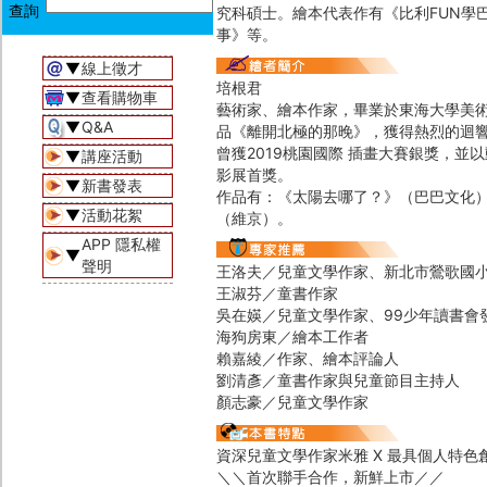
究科碩士。繪本代表作有《比利FUN學
事》等。
▼
線上徵才
培根君
▼
查看購物車
藝術家、繪本作家，畢業於東海大學美術
▼
Q&A
品《離開北極的那晚》，獲得熱烈的迴響
曾獲2019桃園國際 插畫大賽銀獎，並
▼
講座活動
影展首獎。
▼
新書發表
作品有：《太陽去哪了？》（巴巴文化
▼
活動花絮
（維京）。
APP 隱私權
▼
聲明
王洛夫／兒童文學作家、新北市鶯歌國
王淑芬／童書作家
吳在媖／兒童文學作家、99少年讀書會
海狗房東／繪本工作者
賴嘉綾／作家、繪本評論人
劉清彥／童書作家與兒童節目主持人
顏志豪／兒童文學作家
資深兒童文學作家米雅 X 最具個人特色
＼＼首次聯手合作，新鮮上市／／