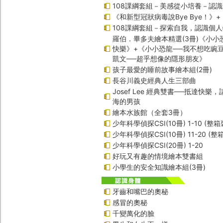
108課綱套組－美感從小培養－認
《和新型冠狀病毒說Bye Bye！》
108課綱套組－探索自我，認識個
羅伯．畢多夫繪本精選(3冊)《小小
快樂》+《小小恐龍──我不想吃豌
凱文──超乎想像的隱形朋友》
孩子最愛的睡前故事繪本組(2冊)
長谷川義史經典人生三部曲
Josef Lee 經典雙書──抵達快樂
海的男孩
繪本水族館（全套3冊）
少年科學偵探CSI(10冊) 1-10 (整箱
少年科學偵探CSI(10冊) 11-20 (整
少年科學偵探CSI(20冊) 1-20
好玩又有趣的情境繪本雙書組
小學生的安全知識繪本組(3冊)
牙齒和嘴巴的奧秘
感冒的奧秘
千變萬化的臉