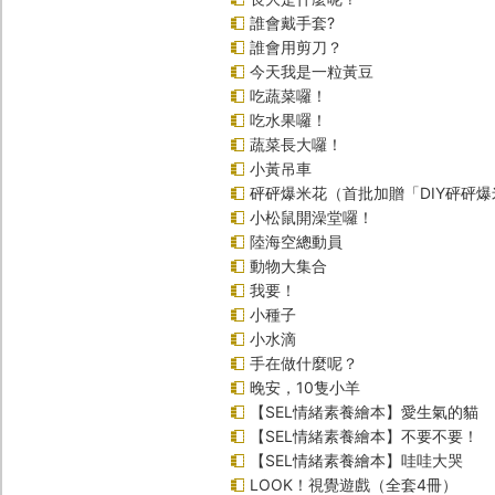
誰會戴手套?
誰會用剪刀？
今天我是一粒黃豆
吃蔬菜囉！
吃水果囉！
蔬菜長大囉！
小黃吊車
砰砰爆米花（首批加贈「DIY砰砰
小松鼠開澡堂囉！
陸海空總動員
動物大集合
我要！
小種子
小水滴
手在做什麼呢？
晚安，10隻小羊
【SEL情緒素養繪本】愛生氣的貓
【SEL情緒素養繪本】不要不要！
【SEL情緒素養繪本】哇哇大哭
LOOK！視覺遊戲（全套4冊）