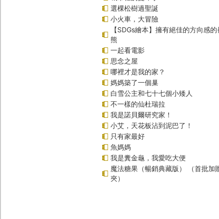
選棵松樹過聖誕
小火車，大冒險
【SDGs繪本】擁有絕佳的方向感
熊
一起看電影
思念之屋
哪裡才是我的家？
媽媽築了一個巢
白雪公主和七十七個小矮人
不一樣的仙杜瑞拉
我是諾貝爾研究家！
小艾，天花板沾到泥巴了！
只有家最好
魚媽媽
我是糞金龜，我愛吃大便
魔法糖果（暢銷典藏版） （首批加
夾）