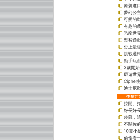
原裝進口貼
夢幻公
可愛的
有趣的
恐龍世
樂智遊
史上最
挑戰邏
動手玩
3歲開
環遊世
Ciphe
迪士尼
拉開、
好長好
袋鼠，
不關你
10隻小
偷偷看