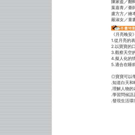
陳家盈／翻
葉嘉青／臺
盧方方／繪
嚴淑女／童書
《月亮晚安
1.從月亮
2.以寶寶的
3.觀察天
4.擬人化的
5.適合在
◎寶寶可以
․知道白天
․理解人物
․學習問候
․發現生活