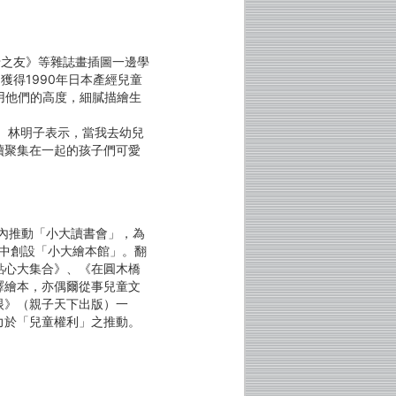
母之友》等雜誌畫插圖一邊學
獲得1990年日本產經兒童
用他們的高度，細膩描繪生
。
。林明子表示，當我去幼兒
續聚集在一起的孩子們可愛
國內推動「小大讀書會」，為
台中創設「小大繪本館」。翻
點心大集合》、《在圓木橋
譯繪本，亦偶爾從事兒童文
眼》（親子天下出版）一
力於「兒童權利」之推動。