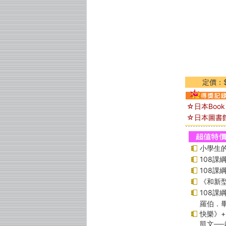
定價：$
☆日本Book
☆日本圖書
小學生的
108
108
《和新型
108
羅伯．畢
快樂》
凱文─