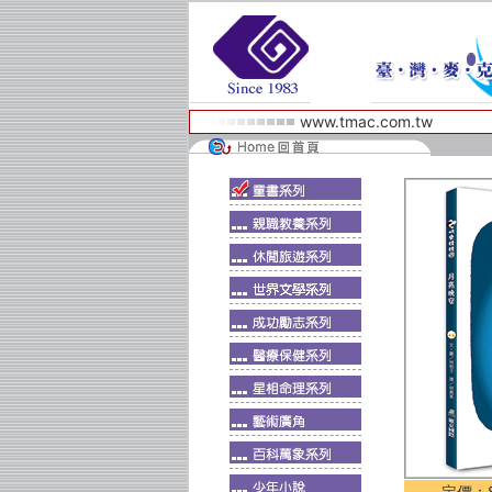
www.tmac.com.tw
定價：$