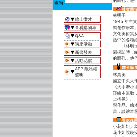
的面孔，他
林明子
▼
線上徵才
1945 
▼
查看購物車
習創作繪本。
文化美術賞
▼
Q&A
活中的各種
▼
講座活動
《林明子的
園採訪時，
▼
新書發表
的面孔，他
▼
活動花絮
APP 隱私權
▼
林真美
聲明
國立中央大
《大手牽小
譯繪本無數
上搖晃》、
學作品、繪
書，談繪本
小花姐姐／
花小姐說晚