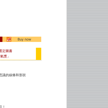
Buy now
選定圖書
人氣獎」
思議的線條和形狀
豆！