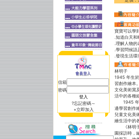
寶寶可以學
․知道白天
․理解人物
․學習問候
․發現生活
林明子
1945 
信箱
習創作繪本。
文化美術賞
密碼
活中的各種
1945 
?忘記密碼～
邊學習創作繪
+立即加入
兒童文化美
繪生活中的
《林明子的
園採訪時，