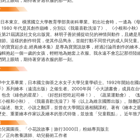
們閉上眼睛，期待著穿過衣服的那一刻。
年生於日本東京。橫濱國立大學教育學部美術科畢業。初出社會時，一邊為《
1980 年代是其創作巔峰，分別以《我最喜歡洗澡了》、《小根和小秋》
及第21屆講談社文化出版賞。林明子善於捕捉幼兒的神情與動作，且總是
細節。這樣的創作特質，使其作品雋永，並能打動不同世代的成人與兒童
寶寶起步走․經典繪本集》是專為寶寶說故事，經過討論而創作的繪本
編輯抱起一個一歲的女孩，輕輕地為她套上衣服。我永遠不會忘記那些陸
們閉上眼睛，期待著穿過衣服的那一刻。
學中文系畢業，日本國立御茶之水女子大學兒童學碩士。1992年開始在
手》系列繪本（遠流出版）之催生者。2000年與「小大讀書會」成員在
，包含《綠色的星星》、《好想好想吃起司棒！》、《蔬菜運動會》、《
《小根和小秋》、《我最喜歡洗澡了》等（以上為維京國際出版）。除翻
本論述、散文、小說之翻譯，並曾在大學開設過相關課程。著有《繪本之
歷史、重要繪本作家以及繪本的形式特徵，並放進「兒童觀點」。近年致
幼兒園園長、「小花說故事｜旅行3000日」粉絲專頁版主
安／正向教養講師、幼兒藝術工作者