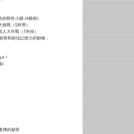
色的餅乾小鋪 (A藝術)
車大挑戰（S科學）
機器人大作戰（T科技）
度智商和絕佳記憶力的動物：
ye！
版)
遺傳的祕密