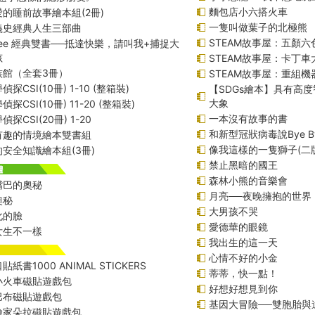
麵包店小六搭火車
的睡前故事繪本組(2冊)
一隻叫做葉子的北極熊
義史經典人生三部曲
STEAM故事屋：五顏六
f Lee 經典雙書──抵達快樂，請叫我+捕捉大
孩
STEAM故事屋：卡丁
族館（全套3冊）
STEAM故事屋：重組
探CSI(10冊) 1-10 (整箱裝)
【SDGs繪本】具有高
大象
探CSI(10冊) 11-20 (整箱裝)
一本沒有故事的書
探CSI(20冊) 1-20
和新型冠狀病毒說Bye B
有趣的情境繪本雙書組
像我這樣的一隻獅子(二
安全知識繪本組(3冊)
禁止黑暗的國王
森林小熊的音樂會
嘴巴的奧秘
月亮──夜晚擁抱的世界
奧秘
大男孩不哭
化的臉
愛德華的眼鏡
女生不一樣
我出生的這一天
心情不好的小金
紙書1000 ANIMAL STICKERS
蒂蒂，快一點！
小火車磁貼遊戲包
好想好想見到你
巴布磁貼遊戲包
基因大冒險──雙胞胎與
險家朵拉磁貼遊戲包