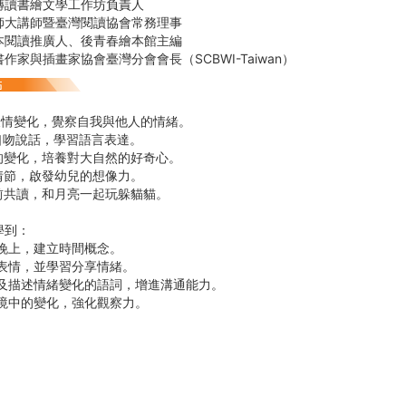
轉讀書繪文學工作坊負責人
師大講師暨臺灣閱讀協會常務理事
本閱讀推廣人、後青春繪本館主編
作家與插畫家協會臺灣分會會長（SCBWI-Taiwan）
》
的表情變化，覺察自我與他人的情緒。
口吻說話，學習語言表達。
空的變化，培養對大自然的好奇心。
情節，啟發幼兒的想像力。
睡前共讀，和月亮一起玩躲貓貓。
學到：
和晚上，建立時間概念。
的表情，並學習分享情緒。
語及描述情緒變化的語詞，增進溝通能力。
環境中的變化，強化觀察力。