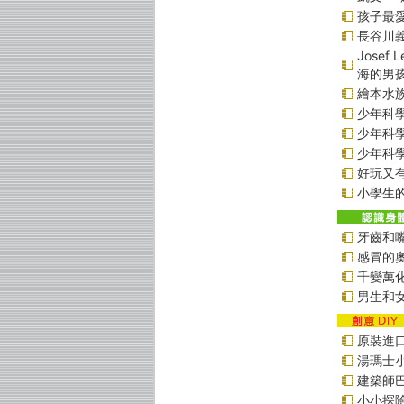
孩子最愛
長谷川
Jose
海的男
繪本水
少年科學偵
少年科學偵
少年科學偵
好玩又
小學生的
牙齒和
感冒的
千變萬
男生和
原裝進口貼
湯瑪士
建築師
小小探