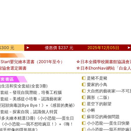
300 元
優惠價 $237 元
2025年12月05日
 Start嬰兒繪本選書（2001年至今）
☆日本全國學校圖書館協議會
館協會選定圖書
☆日本EhonNavi網站「白金
是豬不是豬
愛家的小鳥
生活和安全套組(全套3冊)
大自然的藝術家──不可
課綱套組－發現自我潛能，培養工程腦
圓形（二版）
課綱套組－美感從小培養－認識藝術家
星空下的願望
冠狀病毒說Bye Bye！》+《感冒的奧祕》
小蝌
課綱套組－探索自我，認識個人特質
蘇菲亞的兩個問題
多夫繪本精選(3冊)《小小恐龍──蛋生日
小小恐龍──蛋生日快樂
+《小小恐龍──我不想吃豌豆！》+《嗨！
小小恐龍──我不想吃豌
─超乎想像的隱形朋友》