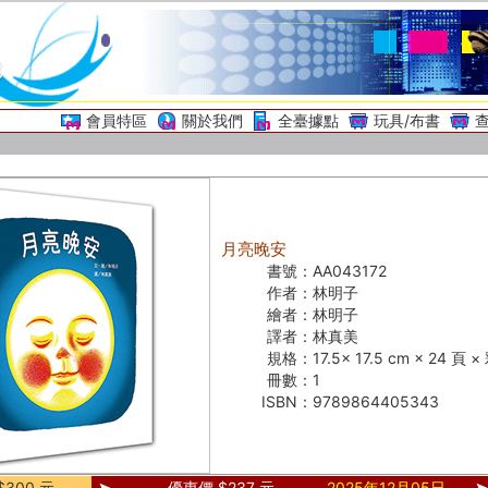
會員特區
關於我們
全臺據點
玩具/布書
月亮晚安
書號：
AA043172
作者：
林明子
繪者：
林明子
譯者：
林真美
規格：
17.5× 17.5 cm × 24 頁
冊數：
1
ISBN：
9789864405343
300 元
優惠價 $237 元
2025年12月05日