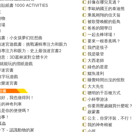
好像在哪兒見過？
紙書 1000 ACTIVITIES
李歐納國王的泰迪熊
主
乘風翱翔的信天翁
動物
被歌聲喚醒的藍鳥
農場
爸爸的開學日
界
一起去棒球場！
戲書：小女孩夢幻狂想曲
要來一根香蕉嗎？
強迷宮遊戲書：挑戰邏輯專注力和眼力
我們是筷子
輯專注力和眼力：史上最強迷宮書2
我是吸管
創意：3D叢林派對立體卡片
大西老師
始就能玩的摺紙遊戲
綠色的星星
界迷宮書
鱷魚達利
r數字玩遊戲
睡覺時間出沒的怪獸
歡樂迷宮書
大大先生
聰明的千百種方式
扣好，我也做得到！
小杯學游泳
長的神奇列車
你要用壓歲錢買什麼呢
這是你的便便嗎？
啟蒙書
的事！
公主，你穿洋裝，不行
瓢蟲
我的神奇棉被
一下－認識動物的家
小班