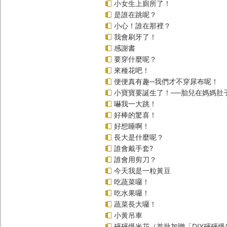
小女生上廁所了！
是誰在跳呢？
小心！誰在那裡？
我會刷牙了！
感謝書
要穿什麼呢？
來種花吧！
便便真有趣─我們才不穿尿布呢！
小寶寶要誕生了！──胎兒在媽媽肚
嚇我一大跳！
好棒的驚喜！
好想睡啊！
長大是什麼呢？
誰會戴手套?
誰會用剪刀？
今天我是一粒黃豆
吃蔬菜囉！
吃水果囉！
蔬菜長大囉！
小黃吊車
砰砰爆米花（首批加贈「DIY砰砰