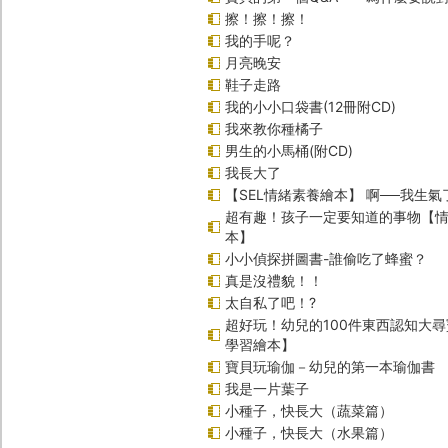
擦！擦！擦！
我的手呢？
月亮晚安
鞋子走路
我的小小口袋書(12冊附CD)
我來教你種橘子
男生的小馬桶(附CD)
我長大了
【SEL情緒素養繪本】 啊──我生氣
超有趣！孩子一定要知道的事物【
本】
小小偵探拼圖書-誰偷吃了蜂蜜？
真是沒禮貌！！
太自私了吧！?
超好玩！幼兒的100件東西認知大
學習繪本】
寶貝玩瑜伽－幼兒的第一本瑜伽書
我是一片葉子
小種子，快長大（蔬菜篇）
小種子，快長大（水果篇）