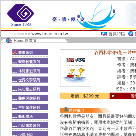
www.tmac.com.tw
會員特區
谷西和歌蒂(附一片中英雙
書號：
AC
作者：
奧
繪者：
奧
譯者：
鄭
規格：
2
ISBN：
98
定價：$299 元
優
谷西和歌蒂是朋友，而且是最要好的朋友
沒有複雜的構圖，運用水彩輕柔的筆觸
跟著谷西的身後跑，直到有一天小歌蒂不
訴爸爸媽媽和小讀者成長的歷程，就像