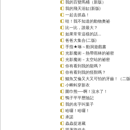
我的百變馬桶（新版）
我的飛天浴缸(新版)
一起去抓蟲！
哇！我不知道的動物奧祕
比一比，誰最大？
如果常常這樣的話…
爸爸大集合(二版)
手指★咻～動洞遊戲書
光影魔術－熱帶雨林的祕密
光影魔術－太空站的祕密
你有看到我的龍嗎？
你有看到我的怪獸嗎？
鱷魚艾倫又大又可怕的牙齒！（二
小蝌蚪穿新衣
圍巾熊──啊！沒水了！
鴨子平平歷險記
我的名字叫葉子
哈囉！哈囉！
承諾
蟲蟲捉迷藏
跟著路線走