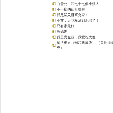
白雪公主和七十七個小矮人
不一樣的仙杜瑞拉
我是諾貝爾研究家！
小艾，天花板沾到泥巴了！
只有家最好
魚媽媽
我是糞金龜，我愛吃大便
魔法糖果（暢銷典藏版） （首批加
夾）