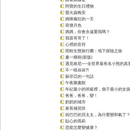
阿寶的生日禮物
螢火蟲晚安
媽咪瘋狂的一天
荷塘月色
媽媽，你會永遠愛我嗎？
我當哥哥了！
心裡的音符
雨蛙生態旅行團：地下探險之旅
畫一棵樹(新版)
遇見維尼──全世界最有名小熊的真
不一樣叔叔?!
蘇菲亞的一句話
午夜圖書館
年紀最小的班級裡，個子最小的女孩(
爸爸，爸爸，變！
奶奶的城市
家長補習班
凶巴巴的貝太太，為什麼變和氣了
貼心的瑪莉
恐龍怎麼變健康？