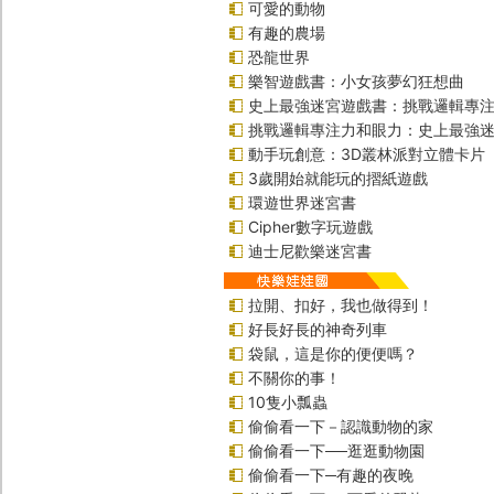
可愛的動物
有趣的農場
恐龍世界
樂智遊戲書：小女孩夢幻狂想曲
史上最強迷宮遊戲書：挑戰邏輯專
挑戰邏輯專注力和眼力：史上最強迷
動手玩創意：3D叢林派對立體卡片
3歲開始就能玩的摺紙遊戲
環遊世界迷宮書
Cipher數字玩遊戲
迪士尼歡樂迷宮書
拉開、扣好，我也做得到！
好長好長的神奇列車
袋鼠，這是你的便便嗎？
不關你的事！
10隻小瓢蟲
偷偷看一下－認識動物的家
偷偷看一下──逛逛動物園
偷偷看一下─有趣的夜晚