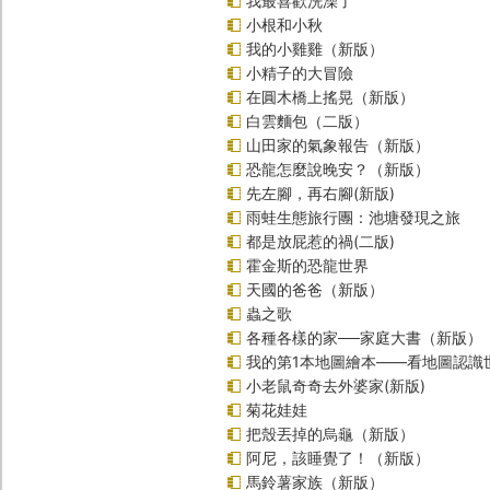
我最喜歡洗澡了
小根和小秋
我的小雞雞（新版）
小精子的大冒險
在圓木橋上搖晃（新版）
白雲麵包（二版）
山田家的氣象報告（新版）
恐龍怎麼說晚安？（新版）
先左腳，再右腳(新版)
雨蛙生態旅行團：池塘發現之旅
都是放屁惹的禍(二版)
霍金斯的恐龍世界
天國的爸爸（新版）
蟲之歌
各種各樣的家──家庭大書（新版）
我的第1本地圖繪本――看地圖認識
小老鼠奇奇去外婆家(新版)
菊花娃娃
把殼丟掉的烏龜（新版）
阿尼，該睡覺了！（新版）
馬鈴薯家族（新版）