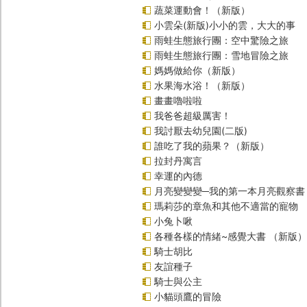
蔬菜運動會！（新版）
小雲朵(新版)小小的雲，大大的事
雨蛙生態旅行團：空中驚險之旅
雨蛙生態旅行團：雪地冒險之旅
媽媽做給你（新版）
水果海水浴！（新版）
畫畫嚕啦啦
我爸爸超級厲害！
我討厭去幼兒園(二版)
誰吃了我的蘋果？（新版）
拉封丹寓言
幸運的內德
月亮變變變─我的第一本月亮觀察書
瑪莉莎的章魚和其他不適當的寵物
小兔卜啾
各種各樣的情緒~感覺大書 （新版）
騎士胡比
友誼種子
騎士與公主
小貓頭鷹的冒險