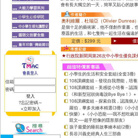
會有長大獨立的一天，簡單又貼心的故
奧利維爾．杜瑞亞（Olivier Dunrea
是個十足的藝術家，他不僅創作童書，
塵囂的生活，和七隻狗一起生活在偏遠
定價：$299 元
優
★行政院新聞局第26次中小學生優良課
小學生的生活和安全套組(全套3冊)
108課綱套組－發現自我潛能，培
信箱
108課綱套組－美感從小培養－認
密碼
《和新型冠狀病毒說Bye Bye！》
108課綱套組－探索自我，認識個人
?忘記密碼～
羅伯．畢多夫繪本精選(3冊)《小小
+立即加入
快樂》+《小小恐龍──我不想吃豌
凱文──超乎想像的隱形朋友》
孩子最愛的睡前故事繪本組(2冊)
長谷川義史經典人生三部曲