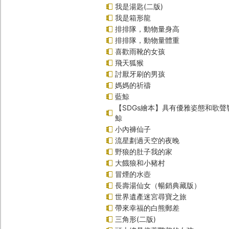
我是湯匙(二版)
我是箱形龍
排排隊，動物量身高
排排隊，動物量體重
喜歡雨靴的女孩
飛天狐猴
討厭牙刷的男孩
媽媽的祈禱
藍鯨
【SDGs繪本】具有優雅姿態和歌
鯨
小內褲仙子
流星劃過天空的夜晚
野狼的肚子我的家
大餓狼和小豬村
冒煙的水壺
長壽湯仙女（暢銷典藏版）
世界遺產迷宮尋寶之旅
帶來幸福的白熊郵差
三角形(二版)