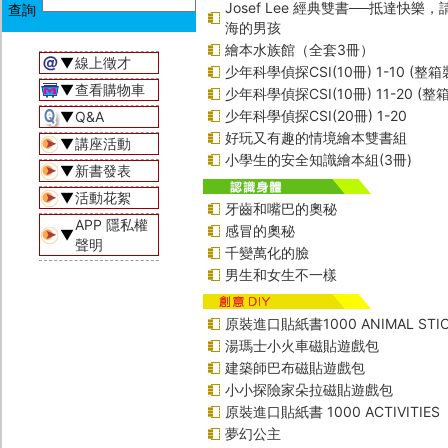
Josef Lee 經典雙書──抵達快樂
海的男孩
繪本水族館（全套3冊）
▼
線上徵才
少年科學偵探CSI(10冊) 1-10 (整箱
▼
查看購物車
少年科學偵探CSI(10冊) 11-20 (整
少年科學偵探CSI(20冊) 1-20
▼
Q&A
好玩又有趣的情境繪本雙書組
▼
講座活動
小學生的安全知識繪本組(3冊)
▼
新書發表
▼
活動花絮
牙齒和嘴巴的奧秘
APP 隱私權
感冒的奧秘
▼
聲明
千變萬化的臉
男生和女生不一樣
原裝進口貼紙書1000 ANIMAL STIC
湯瑪士小火車磁貼遊戲包
建築師巴布磁貼遊戲包
小小探險家朵拉磁貼遊戲包
原裝進口貼紙書 1000 ACTIVITIES
夢幻公主