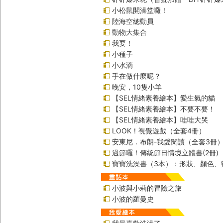
小松鼠開澡堂囉！
陸海空總動員
動物大集合
我要！
小種子
小水滴
手在做什麼呢？
晚安，10隻小羊
【SEL情緒素養繪本】愛生氣的貓
【SEL情緒素養繪本】不要不要！
【SEL情緒素養繪本】哇哇大哭
LOOK！視覺遊戲（全套4冊）
安東尼．布朗-我愛閱讀（全套3冊
過節囉！傳統節日情境立體書(2冊)
寶寶洗澡書（3本）：形狀、顏色、
小波與小莉的冒險之旅
小波的羅曼史