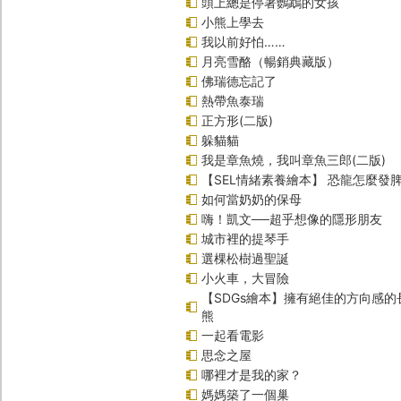
頭上總是停著鸚鵡的女孩
小熊上學去
我以前好怕……
月亮雪酪（暢銷典藏版）
佛瑞德忘記了
熱帶魚泰瑞
正方形(二版)
躲貓貓
我是章魚燒，我叫章魚三郎(二版)
【SEL情緒素養繪本】 恐龍怎麼發脾
如何當奶奶的保母
嗨！凱文──超乎想像的隱形朋友
城市裡的提琴手
選棵松樹過聖誕
小火車，大冒險
【SDGs繪本】擁有絕佳的方向感
熊
一起看電影
思念之屋
哪裡才是我的家？
媽媽築了一個巢