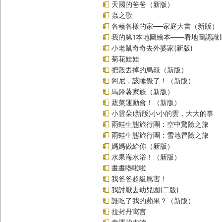
天國的爸爸（新版）
蟲之歌
各種各樣的家──家庭大書（新版）
我的第1本地圖繪本――看地圖認識
小老鼠奇奇去外婆家(新版)
菊花娃娃
把殼丟掉的烏龜（新版）
阿尼，該睡覺了！（新版）
馬鈴薯家族（新版）
蔬菜運動會！（新版）
小雲朵(新版)小小的雲，大大的事
雨蛙生態旅行團：空中驚險之旅
雨蛙生態旅行團：雪地冒險之旅
媽媽做給你（新版）
水果海水浴！（新版）
畫畫嚕啦啦
我爸爸超級厲害！
我討厭去幼兒園(二版)
誰吃了我的蘋果？（新版）
拉封丹寓言