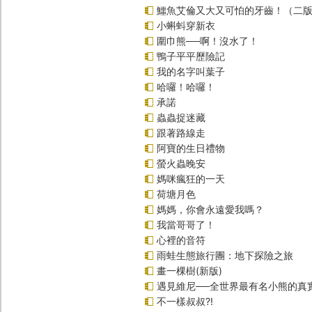
鱷魚艾倫又大又可怕的牙齒！（二
小蝌蚪穿新衣
圍巾熊──啊！沒水了！
鴨子平平歷險記
我的名字叫葉子
哈囉！哈囉！
承諾
蟲蟲捉迷藏
跟著路線走
阿寶的生日禮物
螢火蟲晚安
媽咪瘋狂的一天
荷塘月色
媽媽，你會永遠愛我嗎？
我當哥哥了！
心裡的音符
雨蛙生態旅行團：地下探險之旅
畫一棵樹(新版)
遇見維尼──全世界最有名小熊的真
不一樣叔叔?!