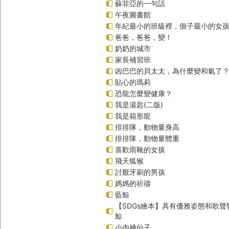
蘇菲亞的一句話
午夜圖書館
年紀最小的班級裡，個子最小的女孩(
爸爸，爸爸，變！
奶奶的城市
家長補習班
凶巴巴的貝太太，為什麼變和氣了
貼心的瑪莉
恐龍怎麼變健康？
我是湯匙(二版)
我是箱形龍
排排隊，動物量身高
排排隊，動物量體重
喜歡雨靴的女孩
飛天狐猴
討厭牙刷的男孩
媽媽的祈禱
藍鯨
【SDGs繪本】具有優雅姿態和歌
鯨
小內褲仙子