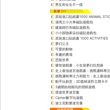
男生和女生不一樣
原裝進口貼紙書1000 ANIMAL STIC
湯瑪士小火車磁貼遊戲包
建築師巴布磁貼遊戲包
小小探險家朵拉磁貼遊戲包
原裝進口貼紙書 1000 ACTIVITIES
夢幻公主
可愛的動物
有趣的農場
恐龍世界
樂智遊戲書：小女孩夢幻狂想曲
史上最強迷宮遊戲書：挑戰邏輯專
挑戰邏輯專注力和眼力：史上最強迷
動手玩創意：3D叢林派對立體卡片
3歲開始就能玩的摺紙遊戲
環遊世界迷宮書
Cipher數字玩遊戲
迪士尼歡樂迷宮書