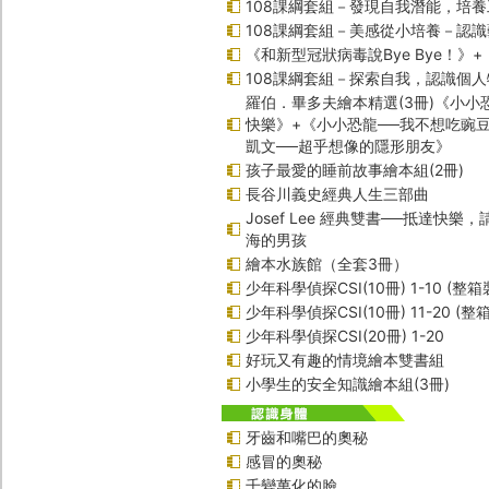
108課綱套組－發現自我潛能，培
108課綱套組－美感從小培養－認
《和新型冠狀病毒說Bye Bye！》
108課綱套組－探索自我，認識個人
羅伯．畢多夫繪本精選(3冊)《小小
快樂》+《小小恐龍──我不想吃豌
凱文──超乎想像的隱形朋友》
孩子最愛的睡前故事繪本組(2冊)
長谷川義史經典人生三部曲
Josef Lee 經典雙書──抵達快樂
海的男孩
繪本水族館（全套3冊）
少年科學偵探CSI(10冊) 1-10 (整箱
少年科學偵探CSI(10冊) 11-20 (整
少年科學偵探CSI(20冊) 1-20
好玩又有趣的情境繪本雙書組
小學生的安全知識繪本組(3冊)
牙齒和嘴巴的奧秘
感冒的奧秘
千變萬化的臉