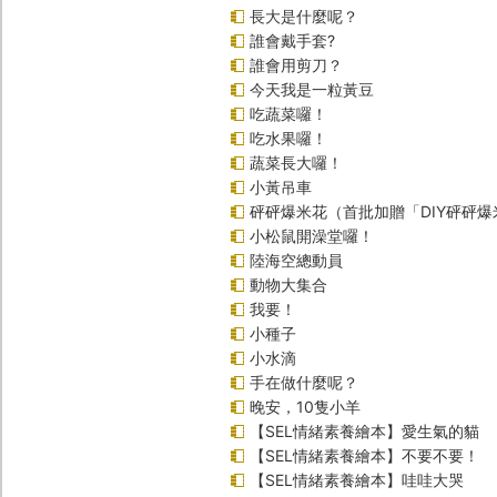
長大是什麼呢？
誰會戴手套?
誰會用剪刀？
今天我是一粒黃豆
吃蔬菜囉！
吃水果囉！
蔬菜長大囉！
小黃吊車
砰砰爆米花（首批加贈「DIY砰砰
小松鼠開澡堂囉！
陸海空總動員
動物大集合
我要！
小種子
小水滴
手在做什麼呢？
晚安，10隻小羊
【SEL情緒素養繪本】愛生氣的貓
【SEL情緒素養繪本】不要不要！
【SEL情緒素養繪本】哇哇大哭