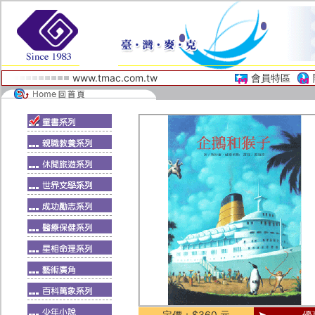
www.tmac.com.tw
會員特區
定價：$360 元
優