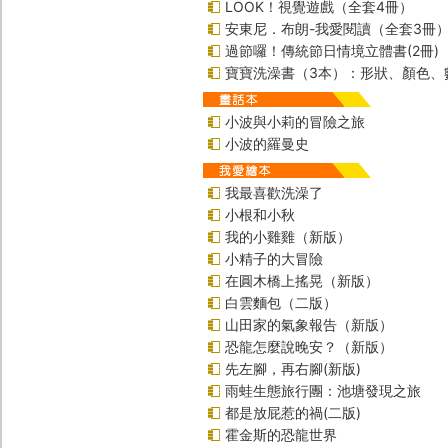
LOOK！視覺遊戲（全套4冊）
安東尼．布朗-我愛閱讀（全套3冊
過節囉！傳統節日情境立體書(2冊)
寶寶洗澡書（3本）：形狀、顏色、
小波與小莉的冒險之旅
小波的羅曼史
我最喜歡洗澡了
小根和小秋
我的小雞雞（新版）
小精子的大冒險
在圓木橋上搖晃（新版）
白雲麵包（二版）
山田家的氣象報告（新版）
恐龍怎麼說晚安？（新版）
先左腳，再右腳(新版)
雨蛙生態旅行團：池塘發現之旅
都是放屁惹的禍(二版)
霍金斯的恐龍世界