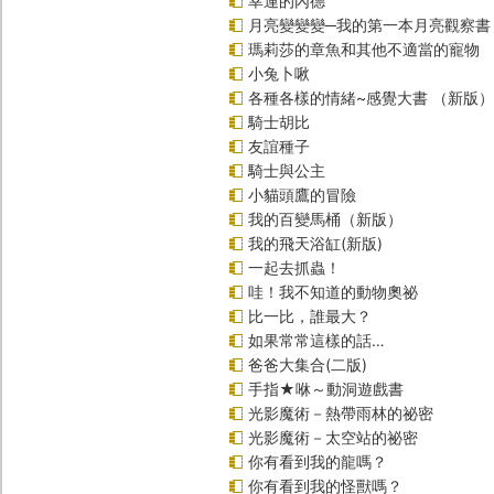
幸運的內德
月亮變變變─我的第一本月亮觀察書
瑪莉莎的章魚和其他不適當的寵物
小兔卜啾
各種各樣的情緒~感覺大書 （新版）
騎士胡比
友誼種子
騎士與公主
小貓頭鷹的冒險
我的百變馬桶（新版）
我的飛天浴缸(新版)
一起去抓蟲！
哇！我不知道的動物奧祕
比一比，誰最大？
如果常常這樣的話…
爸爸大集合(二版)
手指★咻～動洞遊戲書
光影魔術－熱帶雨林的祕密
光影魔術－太空站的祕密
你有看到我的龍嗎？
你有看到我的怪獸嗎？