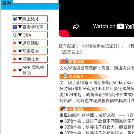
▼
線上徵才
▼
查看購物車
▼
Q&A
▼
講座活動
延伸閱讀：《小嘀咕辦生日派對》、《
▼
新書發表
《高高在上》
▼
活動花絮
APP 隱私權
文化學習與國際瞭解；表達、溝通與分
▼
聲明
文、圖 / 狄特爾 • 威斯米勒 (Verlag Sauer
狄特爾•威斯米勒於1950年生於德國
從1974年起，威斯米勒開始創作插畫
院執教，同時也在瑞典教授插畫和設計
畫風細膩的 狄特爾．威斯米勒 ──《
● 閱讀本書，讓孩子欣賞不同國家的不
● 閱讀本書，培養孩子觀察力。觀察動
● 閱讀本書，培養孩子的藝術眼光，看