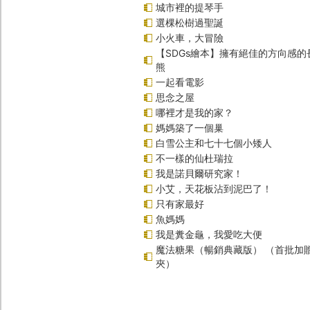
城市裡的提琴手
選棵松樹過聖誕
小火車，大冒險
【SDGs繪本】擁有絕佳的方向感
熊
一起看電影
思念之屋
哪裡才是我的家？
媽媽築了一個巢
白雪公主和七十七個小矮人
不一樣的仙杜瑞拉
我是諾貝爾研究家！
小艾，天花板沾到泥巴了！
只有家最好
魚媽媽
我是糞金龜，我愛吃大便
魔法糖果（暢銷典藏版） （首批加
夾）