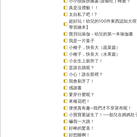
小小偵探拼圖書-誰偷吃了蜂蜜？
真是沒禮貌！！
太自私了吧！?
超好玩！幼兒的100件東西認知大
學習繪本】
寶貝玩瑜伽－幼兒的第一本瑜伽書
我是一片葉子
小種子，快長大（蔬菜篇）
小種子，快長大（水果篇）
小女生上廁所了！
是誰在跳呢？
小心！誰在那裡？
我會刷牙了！
感謝書
要穿什麼呢？
來種花吧！
便便真有趣─我們才不穿尿布呢！
小寶寶要誕生了！──胎兒在媽媽肚
嚇我一大跳！
好棒的驚喜！
好想睡啊！