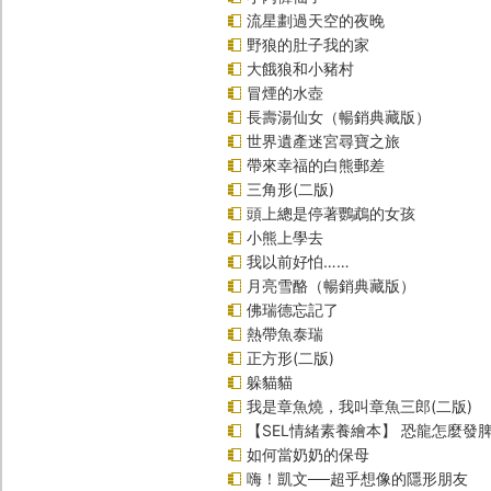
流星劃過天空的夜晚
野狼的肚子我的家
大餓狼和小豬村
冒煙的水壺
長壽湯仙女（暢銷典藏版）
世界遺產迷宮尋寶之旅
帶來幸福的白熊郵差
三角形(二版)
頭上總是停著鸚鵡的女孩
小熊上學去
我以前好怕……
月亮雪酪（暢銷典藏版）
佛瑞德忘記了
熱帶魚泰瑞
正方形(二版)
躲貓貓
我是章魚燒，我叫章魚三郎(二版)
【SEL情緒素養繪本】 恐龍怎麼發脾
如何當奶奶的保母
嗨！凱文──超乎想像的隱形朋友