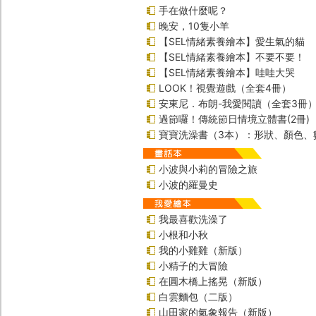
手在做什麼呢？
晚安，10隻小羊
【SEL情緒素養繪本】愛生氣的貓
【SEL情緒素養繪本】不要不要！
【SEL情緒素養繪本】哇哇大哭
LOOK！視覺遊戲（全套4冊）
安東尼．布朗-我愛閱讀（全套3冊
過節囉！傳統節日情境立體書(2冊)
寶寶洗澡書（3本）：形狀、顏色、
小波與小莉的冒險之旅
小波的羅曼史
我最喜歡洗澡了
小根和小秋
我的小雞雞（新版）
小精子的大冒險
在圓木橋上搖晃（新版）
白雲麵包（二版）
山田家的氣象報告（新版）