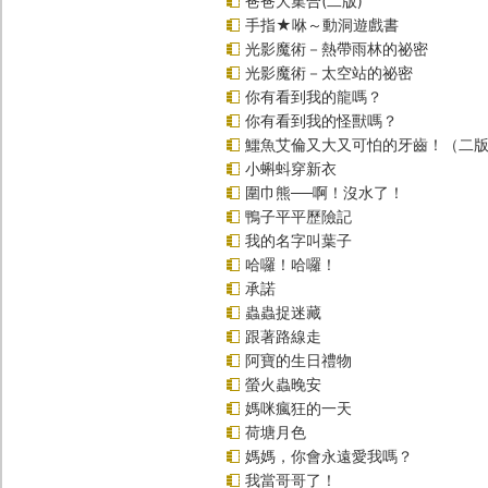
爸爸大集合(二版)
手指★咻～動洞遊戲書
光影魔術－熱帶雨林的祕密
光影魔術－太空站的祕密
你有看到我的龍嗎？
你有看到我的怪獸嗎？
鱷魚艾倫又大又可怕的牙齒！（二
小蝌蚪穿新衣
圍巾熊──啊！沒水了！
鴨子平平歷險記
我的名字叫葉子
哈囉！哈囉！
承諾
蟲蟲捉迷藏
跟著路線走
阿寶的生日禮物
螢火蟲晚安
媽咪瘋狂的一天
荷塘月色
媽媽，你會永遠愛我嗎？
我當哥哥了！