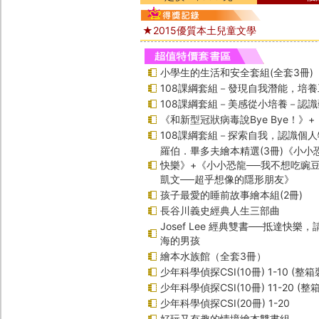
★2015優質本土兒童文學
小學生的生活和安全套組(全套3冊)
108課綱套組－發現自我潛能，培
108課綱套組－美感從小培養－認
《和新型冠狀病毒說Bye Bye！》
108課綱套組－探索自我，認識個人
羅伯．畢多夫繪本精選(3冊)《小小
快樂》+《小小恐龍──我不想吃豌
凱文──超乎想像的隱形朋友》
孩子最愛的睡前故事繪本組(2冊)
長谷川義史經典人生三部曲
Josef Lee 經典雙書──抵達快樂
海的男孩
繪本水族館（全套3冊）
少年科學偵探CSI(10冊) 1-10 (整箱
少年科學偵探CSI(10冊) 11-20 (整
少年科學偵探CSI(20冊) 1-20
好玩又有趣的情境繪本雙書組