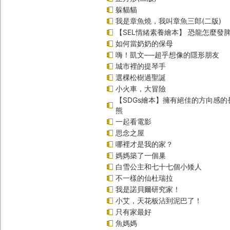
躲貓貓
我是章魚燒，我叫章魚三郎(二版)
【SEL情緒素養繪本】 恐龍怎麼發脾
如何當奶奶的保母
嗨！凱文──超乎想像的隱形朋友
城市裡的提琴手
選棵松樹過聖誕
小火車，大冒險
【SDGs繪本】擁有絕佳的方向感
熊
一起看電影
思念之屋
哪裡才是我的家？
媽媽築了一個巢
白雪公主和七十七個小矮人
不一樣的仙杜瑞拉
我是諾貝爾研究家！
小艾，天花板沾到泥巴了！
只有家最好
魚媽媽