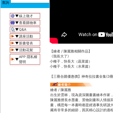
▼
線上徵才
▼
查看購物車
▼
Q&A
▼
講座活動
▼
新書發表
▼
活動花絮
【繪者 / 陳麗雅相關作品】
《我長大了》
APP 隱私權
▼
小種子，快長大（蔬菜篇）
聲明
小種子，快長大（水果篇）
【三冊合購優惠價】神奇拉拉書全集(3冊
繪者 / 陳麗雅
出生於雲林，現為資深圖畫書繪本作家
陳麗雅擅長水墨畫、景物刻畫和人情描
畫，構思每一本書時都是經過事先研讀
藏有非常多的細節，因其精心設計的過