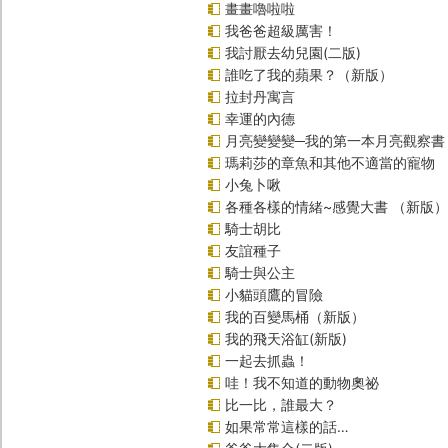
畫畫嚕啦啦
我爸爸超級厲害！
我討厭去幼兒園(二版)
誰吃了我的蘋果？（新版）
拉封丹寓言
幸運的內德
月亮變變變─我的第一本月亮觀察書
瑪莉莎的章魚和其他不適當的寵物
小兔卜啾
各種各樣的情緒~感覺大書 （新版）
騎士胡比
友誼種子
騎士與公主
小貓頭鷹的冒險
我的百變馬桶（新版）
我的飛天浴缸(新版)
一起去抓蟲！
哇！我不知道的動物奧祕
比一比，誰最大？
如果常常這樣的話…