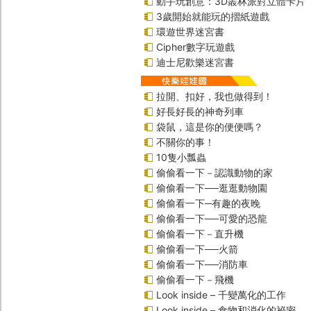
動手玩創意：3D叢林派對立體卡片
3歲開始就能玩的摺紙遊戲
環遊世界迷宮書
Cipher數字玩遊戲
迪士尼歡樂迷宮書
拉開、扣好，我也做得到！
好長好長的神奇列車
袋鼠，這是你的便便嗎？
不關你的事！
10隻小瓢蟲
偷偷看一下－認識動物的家
偷偷看一下──逛逛動物園
偷偷看一下─有趣的夜晚
偷偷看一下──可愛的恐龍
偷偷看一下－直升機
偷偷看一下──火箭
偷偷看一下──消防車
偷偷看一下－飛機
Look inside – 千變萬化的工作
Look inside – 食物和消化的祕密