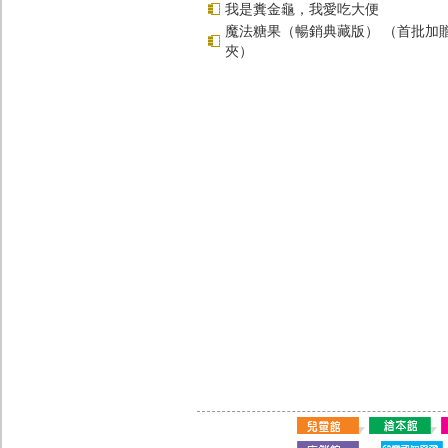
我是糞金龜，我愛吃大便
魔法糖果（暢銷典藏版） （首批加
夾）