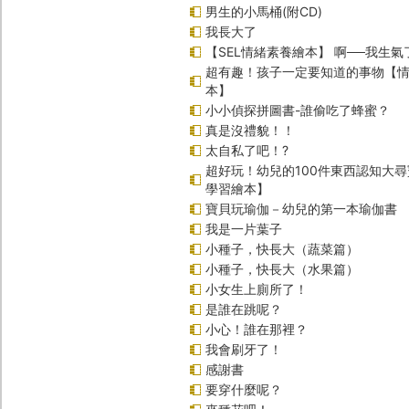
男生的小馬桶(附CD)
我長大了
【SEL情緒素養繪本】 啊──我生氣
超有趣！孩子一定要知道的事物【
本】
小小偵探拼圖書-誰偷吃了蜂蜜？
真是沒禮貌！！
太自私了吧！?
超好玩！幼兒的100件東西認知大
學習繪本】
寶貝玩瑜伽－幼兒的第一本瑜伽書
我是一片葉子
小種子，快長大（蔬菜篇）
小種子，快長大（水果篇）
小女生上廁所了！
是誰在跳呢？
小心！誰在那裡？
我會刷牙了！
感謝書
要穿什麼呢？