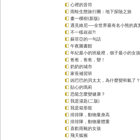
心裡的音符
雨蛙生態旅行團：地下探險之旅
畫一棵樹(新版)
遇見維尼──全世界最有名小熊的真
不一樣叔叔?!
蘇菲亞的一句話
午夜圖書館
年紀最小的班級裡，個子最小的女孩(
爸爸，爸爸，變！
奶奶的城市
家長補習班
凶巴巴的貝太太，為什麼變和氣了
貼心的瑪莉
恐龍怎麼變健康？
我是湯匙(二版)
我是箱形龍
排排隊，動物量身高
排排隊，動物量體重
喜歡雨靴的女孩
飛天狐猴