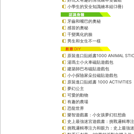
小學生的安全知識繪本組(3冊)
牙齒和嘴巴的奧秘
感冒的奧秘
千變萬化的臉
男生和女生不一樣
原裝進口貼紙書1000 ANIMAL STIC
湯瑪士小火車磁貼遊戲包
建築師巴布磁貼遊戲包
小小探險家朵拉磁貼遊戲包
原裝進口貼紙書 1000 ACTIVITIES
夢幻公主
可愛的動物
有趣的農場
恐龍世界
樂智遊戲書：小女孩夢幻狂想曲
史上最強迷宮遊戲書：挑戰邏輯專
挑戰邏輯專注力和眼力：史上最強迷