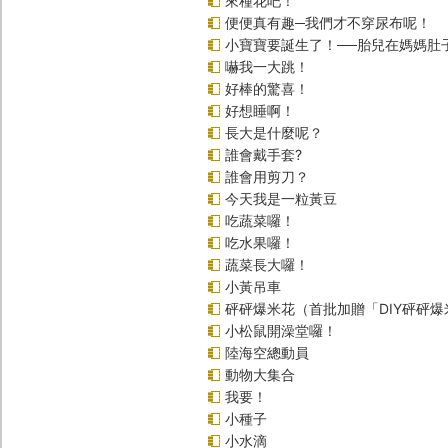
來種花吧！
便便真有趣─我們才不穿尿布呢！
小寶寶要誕生了！──胎兒在媽媽肚
嚇我一大跳！
好棒的驚喜！
好想睡啊！
長大是什麼呢？
誰會戴手套?
誰會用剪刀？
今天我是一粒黃豆
吃蔬菜囉！
吃水果囉！
蔬菜長大囉！
小黃吊車
砰砰爆米花（首批加贈「DIY砰砰
小松鼠開澡堂囉！
陸海空總動員
動物大集合
我要！
小種子
小水滴