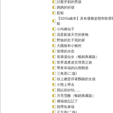
討厭牙刷的男孩
媽媽的祈禱
藍鯨
【SDGs繪本】具有優雅姿態和歌
鯨
小內褲仙子
流星劃過天空的夜晚
野狼的肚子我的家
大餓狼和小豬村
冒煙的水壺
長壽湯仙女（暢銷典藏版）
世界遺產迷宮尋寶之旅
帶來幸福的白熊郵差
三角形(二版)
頭上總是停著鸚鵡的女孩
小熊上學去
我以前好怕……
月亮雪酪（暢銷典藏版）
佛瑞德忘記了
熱帶魚泰瑞
正方形(二版)