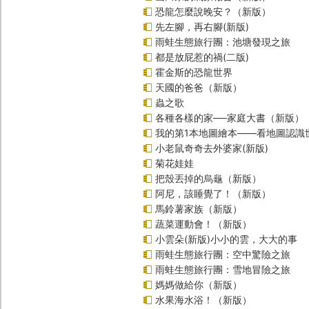
恐龍怎麼說晚安？（新版）
先左腳，再右腳(新版)
雨蛙生態旅行團：池塘發現之旅
都是放屁惹的禍(二版)
霍金斯的恐龍世界
天國的爸爸（新版）
蟲之歌
各種各樣的家──家庭大書（新版）
我的第1本地圖繪本――看地圖認識
小老鼠奇奇去外婆家(新版)
菊花娃娃
把殼丟掉的烏龜（新版）
阿尼，該睡覺了！（新版）
馬鈴薯家族（新版）
蔬菜運動會！（新版）
小雲朵(新版)小小的雲，大大的事
雨蛙生態旅行團：空中驚險之旅
雨蛙生態旅行團：雪地冒險之旅
媽媽做給你（新版）
水果海水浴！（新版）