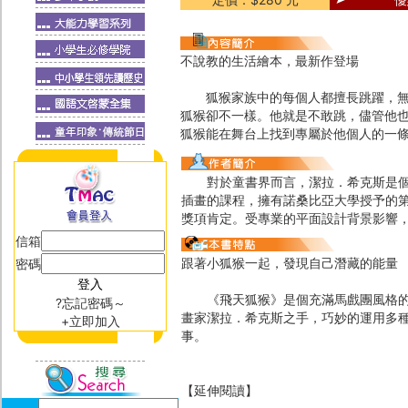
不說教的生活繪本，最新作登場
狐猴家族中的每個人都擅長跳躍，無論
狐猴卻不一樣。他就是不敢跳，儘管他
狐猴能在舞台上找到專屬於他個人的一
對於童書界而言，潔拉．希克斯是個令
插畫的課程，擁有諾桑比亞大學授予的第
獎項肯定。受專業的平面設計背景影響
信箱
跟著小狐猴一起，發現自己潛藏的能量
密碼
《飛天狐猴》是個充滿馬戲團風格的迷
?忘記密碼～
畫家潔拉．希克斯之手，巧妙的運用多
+立即加入
事。
【延伸閱讀】