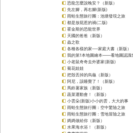
恐龍怎麼說晚安？（新版）
先左腳，再右腳(新版)
雨蛙生態旅行團：池塘發現之旅
都是放屁惹的禍(二版)
霍金斯的恐龍世界
天國的爸爸（新版）
蟲之歌
各種各樣的家──家庭大書（新版）
我的第1本地圖繪本――看地圖認識
小老鼠奇奇去外婆家(新版)
菊花娃娃
把殼丟掉的烏龜（新版）
阿尼，該睡覺了！（新版）
馬鈴薯家族（新版）
蔬菜運動會！（新版）
小雲朵(新版)小小的雲，大大的事
雨蛙生態旅行團：空中驚險之旅
雨蛙生態旅行團：雪地冒險之旅
媽媽做給你（新版）
水果海水浴！（新版）