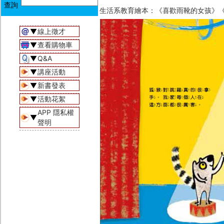
生活系教育繪本：《喜歡雨靴的女孩》《
▼
線上徵才
▼
查看購物車
▼
Q&A
▼
講座活動
▼
新書發表
▼
活動花絮
APP 隱私權
▼
聲明