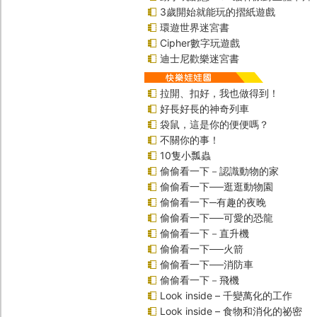
3歲開始就能玩的摺紙遊戲
環遊世界迷宮書
Cipher數字玩遊戲
迪士尼歡樂迷宮書
拉開、扣好，我也做得到！
好長好長的神奇列車
袋鼠，這是你的便便嗎？
不關你的事！
10隻小瓢蟲
偷偷看一下－認識動物的家
偷偷看一下──逛逛動物園
偷偷看一下─有趣的夜晚
偷偷看一下──可愛的恐龍
偷偷看一下－直升機
偷偷看一下──火箭
偷偷看一下──消防車
偷偷看一下－飛機
Look inside – 千變萬化的工作
Look inside – 食物和消化的祕密