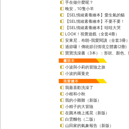
手在做什麼呢？
晚安，10隻小羊
【SEL情緒素養繪本】愛生氣的貓
【SEL情緒素養繪本】不要不要！
【SEL情緒素養繪本】哇哇大哭
LOOK！視覺遊戲（全套4冊）
安東尼．布朗-我愛閱讀（全套3冊
過節囉！傳統節日情境立體書(2冊)
寶寶洗澡書（3本）：形狀、顏色、
小波與小莉的冒險之旅
小波的羅曼史
我最喜歡洗澡了
小根和小秋
我的小雞雞（新版）
小精子的大冒險
在圓木橋上搖晃（新版）
白雲麵包（二版）
山田家的氣象報告（新版）