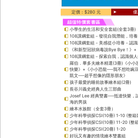
定價：$280 元
優
小學生的生活和安全套組(全套3冊)
108課綱套組－發現自我潛能，培
108課綱套組－美感從小培養－認
《和新型冠狀病毒說Bye Bye！》
108課綱套組－探索自我，認識個
羅伯．畢多夫繪本精選(3冊)《小小
快樂》+《小小恐龍──我不想吃豌
凱文──超乎想像的隱形朋友》
孩子最愛的睡前故事繪本組(2冊)
長谷川義史經典人生三部曲
Josef Lee 經典雙書──抵達快樂
海的男孩
繪本水族館（全套3冊）
少年科學偵探CSI(10冊) 1-10 (整箱
少年科學偵探CSI(10冊) 11-20 (整
少年科學偵探CSI(20冊) 1-20
好玩又有趣的情境繪本雙書組