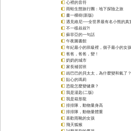
心裡的音符
雨蛙生態旅行團：地下探險之旅
畫一棵樹(新版)
遇見維尼──全世界最有名小熊的真
不一樣叔叔?!
蘇菲亞的一句話
午夜圖書館
年紀最小的班級裡，個子最小的女孩
爸爸，爸爸，變！
奶奶的城市
家長補習班
凶巴巴的貝太太，為什麼變和氣了
貼心的瑪莉
恐龍怎麼變健康？
我是湯匙(二版)
我是箱形龍
排排隊，動物量身高
排排隊，動物量體重
喜歡雨靴的女孩
飛天狐猴
討厭牙刷的男孩