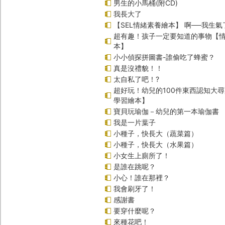
男生的小馬桶(附CD)
我長大了
【SEL情緒素養繪本】 啊──我生氣
超有趣！孩子一定要知道的事物【
本】
小小偵探拼圖書-誰偷吃了蜂蜜？
真是沒禮貌！！
太自私了吧！?
超好玩！幼兒的100件東西認知大
學習繪本】
寶貝玩瑜伽－幼兒的第一本瑜伽書
我是一片葉子
小種子，快長大（蔬菜篇）
小種子，快長大（水果篇）
小女生上廁所了！
是誰在跳呢？
小心！誰在那裡？
我會刷牙了！
感謝書
要穿什麼呢？
來種花吧！