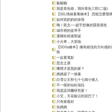
躲貓貓
我是章魚燒，我叫章魚三郎(二版)
【SEL情緒素養繪本】 恐龍怎麼發脾
如何當奶奶的保母
嗨！凱文──超乎想像的隱形朋友
城市裡的提琴手
選棵松樹過聖誕
小火車，大冒險
【SDGs繪本】擁有絕佳的方向感
熊
一起看電影
思念之屋
哪裡才是我的家？
媽媽築了一個巢
白雪公主和七十七個小矮人
不一樣的仙杜瑞拉
我是諾貝爾研究家！
小艾，天花板沾到泥巴了！
只有家最好
魚媽媽