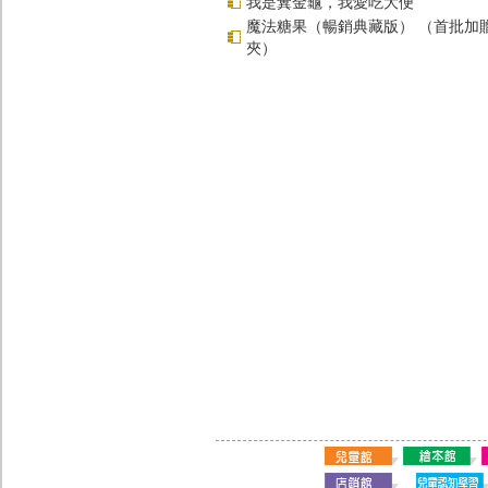
我是糞金龜，我愛吃大便
魔法糖果（暢銷典藏版） （首批加
夾）