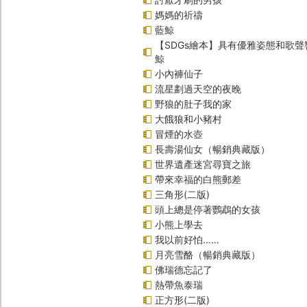
媽媽的祈禱
藍鯨
【SDGs繪本】具有優雅姿態和歌
鯨
小內褲仙子
流星劃過天空的夜晚
野狼的肚子我的家
大餓狼和小豬村
冒煙的水壺
長壽湯仙女（暢銷典藏版）
世界遺產迷宮尋寶之旅
帶來幸福的白熊郵差
三角形(二版)
頭上總是停著鸚鵡的女孩
小熊上學去
我以前好怕……
月亮雪酪（暢銷典藏版）
佛瑞德忘記了
熱帶魚泰瑞
正方形(二版)