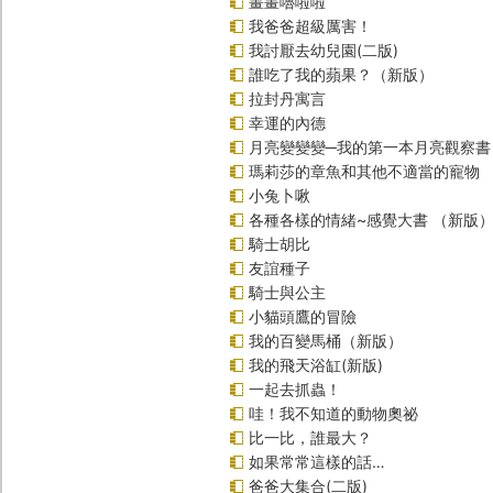
畫畫嚕啦啦
我爸爸超級厲害！
我討厭去幼兒園(二版)
誰吃了我的蘋果？（新版）
拉封丹寓言
幸運的內德
月亮變變變─我的第一本月亮觀察書
瑪莉莎的章魚和其他不適當的寵物
小兔卜啾
各種各樣的情緒~感覺大書 （新版
騎士胡比
友誼種子
騎士與公主
小貓頭鷹的冒險
我的百變馬桶（新版）
我的飛天浴缸(新版)
一起去抓蟲！
哇！我不知道的動物奧祕
比一比，誰最大？
如果常常這樣的話…
爸爸大集合(二版)