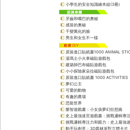
小學生的安全知識繪本組(3冊)
牙齒和嘴巴的奧秘
感冒的奧秘
千變萬化的臉
男生和女生不一樣
原裝進口貼紙書1000 ANIMAL STIC
湯瑪士小火車磁貼遊戲包
建築師巴布磁貼遊戲包
小小探險家朵拉磁貼遊戲包
原裝進口貼紙書 1000 ACTIVITIES
夢幻公主
可愛的動物
有趣的農場
恐龍世界
樂智遊戲書：小女孩夢幻狂想曲
史上最強迷宮遊戲書：挑戰邏輯專
挑戰邏輯專注力和眼力：史上最強迷
動手玩創意：3D叢林派對立體卡片