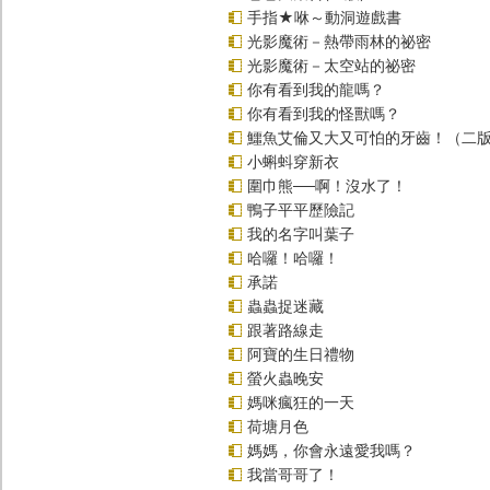
手指★咻～動洞遊戲書
光影魔術－熱帶雨林的祕密
光影魔術－太空站的祕密
你有看到我的龍嗎？
你有看到我的怪獸嗎？
鱷魚艾倫又大又可怕的牙齒！（二
小蝌蚪穿新衣
圍巾熊──啊！沒水了！
鴨子平平歷險記
我的名字叫葉子
哈囉！哈囉！
承諾
蟲蟲捉迷藏
跟著路線走
阿寶的生日禮物
螢火蟲晚安
媽咪瘋狂的一天
荷塘月色
媽媽，你會永遠愛我嗎？
我當哥哥了！