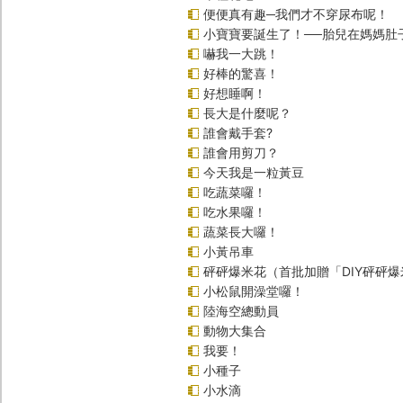
便便真有趣─我們才不穿尿布呢！
小寶寶要誕生了！──胎兒在媽媽肚
嚇我一大跳！
好棒的驚喜！
好想睡啊！
長大是什麼呢？
誰會戴手套?
誰會用剪刀？
今天我是一粒黃豆
吃蔬菜囉！
吃水果囉！
蔬菜長大囉！
小黃吊車
砰砰爆米花（首批加贈「DIY砰砰
小松鼠開澡堂囉！
陸海空總動員
動物大集合
我要！
小種子
小水滴