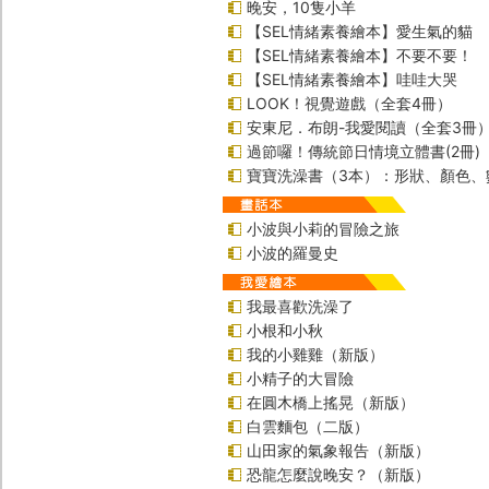
晚安，10隻小羊
【SEL情緒素養繪本】愛生氣的貓
【SEL情緒素養繪本】不要不要！
【SEL情緒素養繪本】哇哇大哭
LOOK！視覺遊戲（全套4冊）
安東尼．布朗-我愛閱讀（全套3冊
過節囉！傳統節日情境立體書(2冊)
寶寶洗澡書（3本）：形狀、顏色、
小波與小莉的冒險之旅
小波的羅曼史
我最喜歡洗澡了
小根和小秋
我的小雞雞（新版）
小精子的大冒險
在圓木橋上搖晃（新版）
白雲麵包（二版）
山田家的氣象報告（新版）
恐龍怎麼說晚安？（新版）