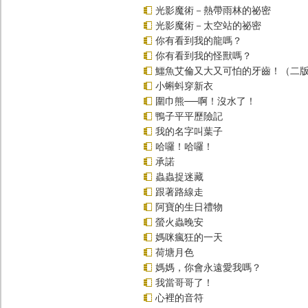
光影魔術－熱帶雨林的祕密
光影魔術－太空站的祕密
你有看到我的龍嗎？
你有看到我的怪獸嗎？
鱷魚艾倫又大又可怕的牙齒！（二
小蝌蚪穿新衣
圍巾熊──啊！沒水了！
鴨子平平歷險記
我的名字叫葉子
哈囉！哈囉！
承諾
蟲蟲捉迷藏
跟著路線走
阿寶的生日禮物
螢火蟲晚安
媽咪瘋狂的一天
荷塘月色
媽媽，你會永遠愛我嗎？
我當哥哥了！
心裡的音符