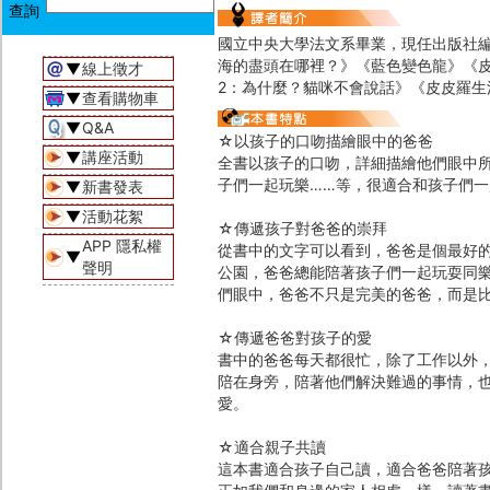
國立中央大學法文系畢業，現任出版社
海的盡頭在哪裡？》《藍色變色龍》《
▼
線上徵才
2：為什麼？貓咪不會說話》《皮皮羅生
▼
查看購物車
▼
Q&A
☆以孩子的口吻描繪眼中的爸爸
▼
講座活動
全書以孩子的口吻，詳細描繪他們眼中
子們一起玩樂……等，很適合和孩子們
▼
新書發表
▼
活動花絮
☆傳遞孩子對爸爸的崇拜
APP 隱私權
從書中的文字可以看到，爸爸是個最好
▼
聲明
公園，爸爸總能陪著孩子們一起玩耍同
們眼中，爸爸不只是完美的爸爸，而是
☆傳遞爸爸對孩子的愛
書中的爸爸每天都很忙，除了工作以外
陪在身旁，陪著他們解決難過的事情，
愛。
☆適合親子共讀
這本書適合孩子自己讀，適合爸爸陪著