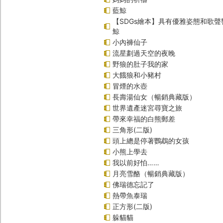
藍鯨
【SDGs繪本】具有優雅姿態和歌
鯨
小內褲仙子
流星劃過天空的夜晚
野狼的肚子我的家
大餓狼和小豬村
冒煙的水壺
長壽湯仙女（暢銷典藏版）
世界遺產迷宮尋寶之旅
帶來幸福的白熊郵差
三角形(二版)
頭上總是停著鸚鵡的女孩
小熊上學去
我以前好怕……
月亮雪酪（暢銷典藏版）
佛瑞德忘記了
熱帶魚泰瑞
正方形(二版)
躲貓貓