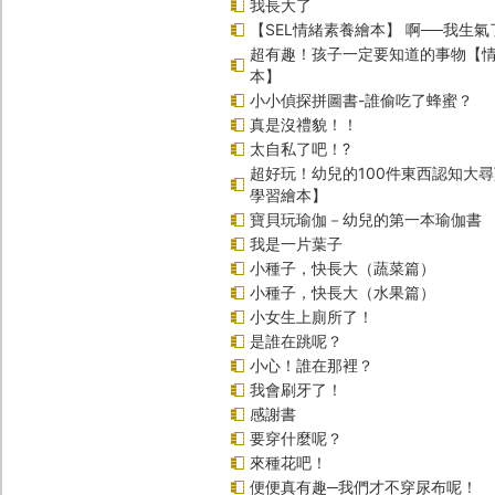
我長大了
【SEL情緒素養繪本】 啊──我生氣
超有趣！孩子一定要知道的事物【
本】
小小偵探拼圖書-誰偷吃了蜂蜜？
真是沒禮貌！！
太自私了吧！?
超好玩！幼兒的100件東西認知大
學習繪本】
寶貝玩瑜伽－幼兒的第一本瑜伽書
我是一片葉子
小種子，快長大（蔬菜篇）
小種子，快長大（水果篇）
小女生上廁所了！
是誰在跳呢？
小心！誰在那裡？
我會刷牙了！
感謝書
要穿什麼呢？
來種花吧！
便便真有趣─我們才不穿尿布呢！