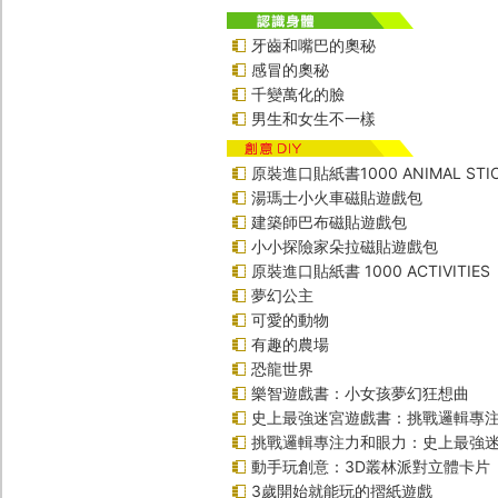
牙齒和嘴巴的奧秘
感冒的奧秘
千變萬化的臉
男生和女生不一樣
原裝進口貼紙書1000 ANIMAL STIC
湯瑪士小火車磁貼遊戲包
建築師巴布磁貼遊戲包
小小探險家朵拉磁貼遊戲包
原裝進口貼紙書 1000 ACTIVITIES
夢幻公主
可愛的動物
有趣的農場
恐龍世界
樂智遊戲書：小女孩夢幻狂想曲
史上最強迷宮遊戲書：挑戰邏輯專
挑戰邏輯專注力和眼力：史上最強迷
動手玩創意：3D叢林派對立體卡片
3歲開始就能玩的摺紙遊戲