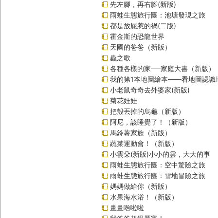
先左腳，再右腳(新版)
雨蛙生態旅行團：池塘發現之旅
都是放屁惹的禍(二版)
霍金斯的恐龍世界
天國的爸爸（新版）
蟲之歌
各種各樣的家──家庭大書（新版）
我的第1本地圖繪本――看地圖認識
小老鼠奇奇去外婆家(新版)
菊花娃娃
把殼丟掉的烏龜（新版）
阿尼，該睡覺了！（新版）
馬鈴薯家族（新版）
蔬菜運動會！（新版）
小雲朵(新版)小小的雲，大大的事
雨蛙生態旅行團：空中驚險之旅
雨蛙生態旅行團：雪地冒險之旅
媽媽做給你（新版）
水果海水浴！（新版）
畫畫嚕啦啦