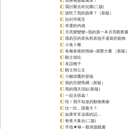
我爸爸超級厲害！
我討厭去幼兒園(二版)
誰吃了我的蘋果？（新版）
拉封丹寓言
幸運的內德
月亮變變變─我的第一本月亮觀察書
瑪莉莎的章魚和其他不適當的寵物
小兔卜啾
各種各樣的情緒~感覺大書 （新版
騎士胡比
友誼種子
騎士與公主
小貓頭鷹的冒險
我的百變馬桶（新版）
我的飛天浴缸(新版)
一起去抓蟲！
哇！我不知道的動物奧祕
比一比，誰最大？
如果常常這樣的話…
爸爸大集合(二版)
手指★咻～動洞遊戲書