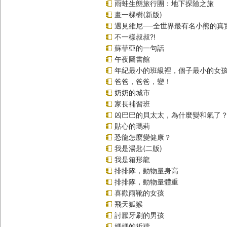
雨蛙生態旅行團：地下探險之旅
畫一棵樹(新版)
遇見維尼──全世界最有名小熊的真
不一樣叔叔?!
蘇菲亞的一句話
午夜圖書館
年紀最小的班級裡，個子最小的女孩
爸爸，爸爸，變！
奶奶的城市
家長補習班
凶巴巴的貝太太，為什麼變和氣了
貼心的瑪莉
恐龍怎麼變健康？
我是湯匙(二版)
我是箱形龍
排排隊，動物量身高
排排隊，動物量體重
喜歡雨靴的女孩
飛天狐猴
討厭牙刷的男孩
媽媽的祈禱