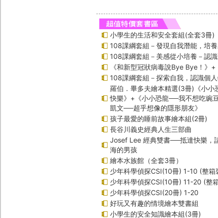
小學生的生活和安全套組(全套3冊)
108課綱套組－發現自我潛能，培
108課綱套組－美感從小培養－認
《和新型冠狀病毒說Bye Bye！》
108課綱套組－探索自我，認識個
羅伯．畢多夫繪本精選(3冊)《小小
快樂》+《小小恐龍──我不想吃豌
凱文──超乎想像的隱形朋友》
孩子最愛的睡前故事繪本組(2冊)
長谷川義史經典人生三部曲
Josef Lee 經典雙書──抵達快樂
海的男孩
繪本水族館（全套3冊）
少年科學偵探CSI(10冊) 1-10 (整箱
少年科學偵探CSI(10冊) 11-20 (整
少年科學偵探CSI(20冊) 1-20
好玩又有趣的情境繪本雙書組
小學生的安全知識繪本組(3冊)