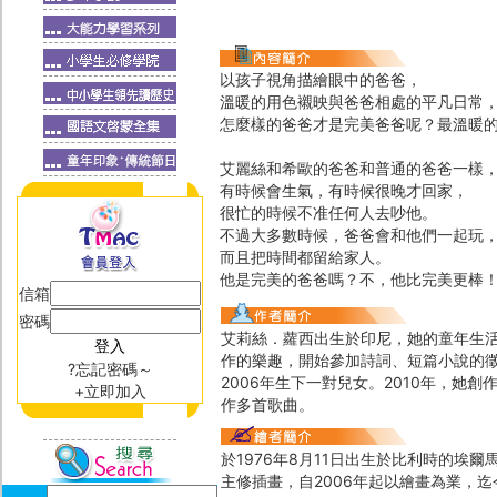
以孩子視角描繪眼中的爸爸，
溫暖的用色襯映與爸爸相處的平凡日常
怎麼樣的爸爸才是完美爸爸呢？最溫暖的
艾麗絲和希歐的爸爸和普通的爸爸一樣
有時候會生氣，有時候很晚才回家，
很忙的時候不准任何人去吵他。
不過大多數時候，爸爸會和他們一起玩
而且把時間都留給家人。
他是完美的爸爸嗎？不，他比完美更棒
信箱
密碼
艾莉絲．蘿西出生於印尼，她的童年生
作的樂趣，開始參加詩詞、短篇小說的徵
?忘記密碼～
2006年生下一對兒女。2010年，
+立即加入
作多首歌曲。
於1976年8月11日出生於比利時的埃爾馬勒蘇
主修插畫，自2006年起以繪畫為業，