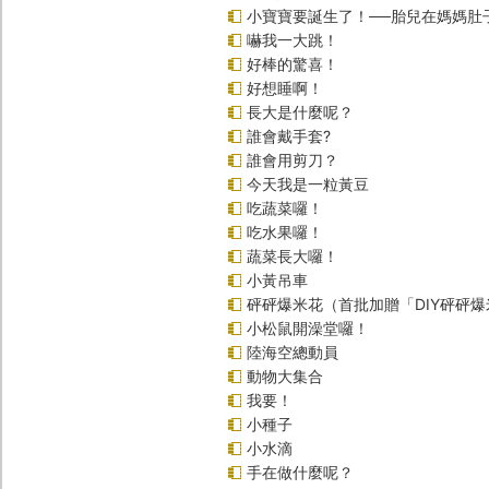
小寶寶要誕生了！──胎兒在媽媽肚
嚇我一大跳！
好棒的驚喜！
好想睡啊！
長大是什麼呢？
誰會戴手套?
誰會用剪刀？
今天我是一粒黃豆
吃蔬菜囉！
吃水果囉！
蔬菜長大囉！
小黃吊車
砰砰爆米花（首批加贈「DIY砰砰
小松鼠開澡堂囉！
陸海空總動員
動物大集合
我要！
小種子
小水滴
手在做什麼呢？