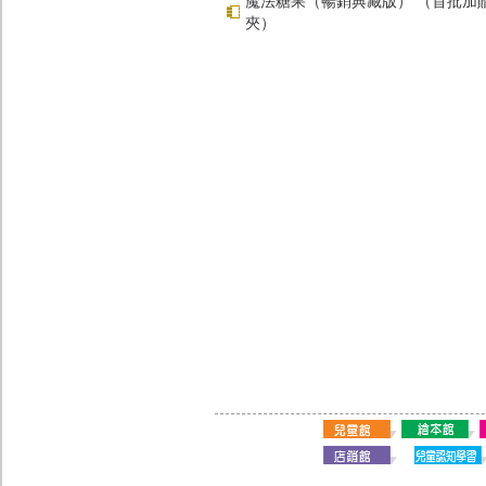
魔法糖果（暢銷典藏版） （首批加
夾）