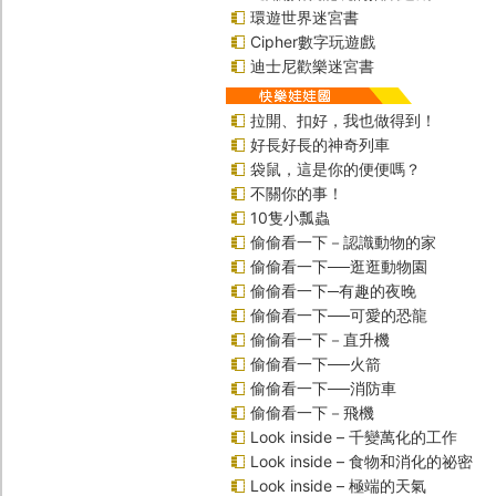
環遊世界迷宮書
Cipher數字玩遊戲
迪士尼歡樂迷宮書
拉開、扣好，我也做得到！
好長好長的神奇列車
袋鼠，這是你的便便嗎？
不關你的事！
10隻小瓢蟲
偷偷看一下－認識動物的家
偷偷看一下──逛逛動物園
偷偷看一下─有趣的夜晚
偷偷看一下──可愛的恐龍
偷偷看一下－直升機
偷偷看一下──火箭
偷偷看一下──消防車
偷偷看一下－飛機
Look inside – 千變萬化的工作
Look inside – 食物和消化的祕密
Look inside – 極端的天氣